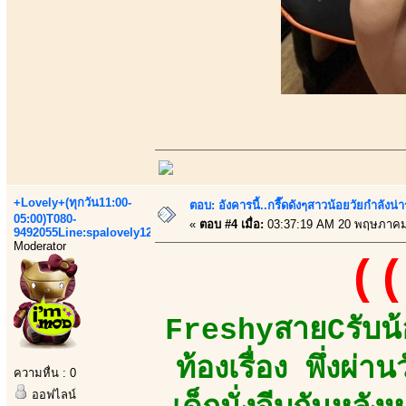
+Lovely+(ทุกวัน11:00-
ตอบ: อังคารนี้..กรี๊ดดังๆสาวน้อยวัยกำลัง
05:00)T080-
«
ตอบ #4 เมื่อ:
03:37:19 AM 20 พฤษภาคม
9492055Line:spalovely123
Moderator
((
FreshyสายCรับน้
ท้องเรื่อง พึ่งผ่
ความหื่น : 0
ออฟไลน์