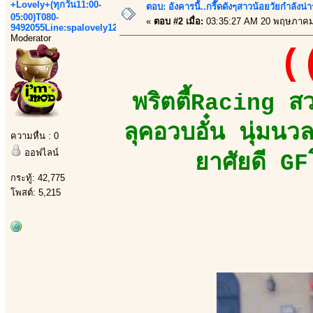
+Lovely+(ทุกวัน11:00-
ตอบ: อังคารนี้..กรี๊ดดังๆสาวน้อยวัยกำลัง
05:00)T080-
«
ตอบ #2 เมื่อ:
03:35:27 AM 20 พฤษภาคม
9492055Line:spalovely123
Moderator
(
พริตตี้Racing ส
ลุคอวบอั๋น นุ่มน
ความหื่น : 0
ออฟไลน์
ยาศัยดี GF
กระทู้: 42,775
โพสต์: 5,215