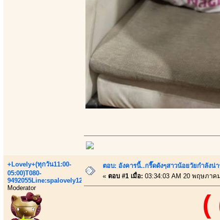
+Lovely+(ทุกวัน11:00-
ตอบ: อังคารนี้..กรี๊ดดังๆสาวน้อยวัยกำลัง
05:00)T080-
«
ตอบ #1 เมื่อ:
03:34:03 AM 20 พฤษภาคม
9492055Line:spalovely123
Moderator
(