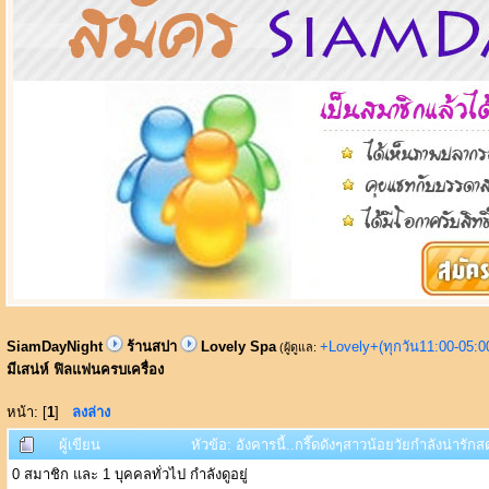
SiamDayNight
ร้านสปา
Lovely Spa
+Lovely+(ทุกวัน11:00-05:
(ผู้ดูแล:
มีเสน่ห์ ฟิลแฟนครบเครื่อง
หน้า: [
1
]
ลงล่าง
ผู้เขียน
หัวข้อ: อังคารนี้..กรี๊ดดังๆสาวน้อยวัยกำลังน่าร
0 สมาชิก และ 1 บุคคลทั่วไป กำลังดูอยู่