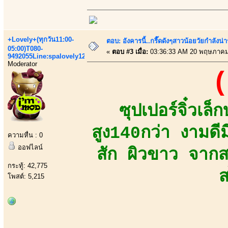
+Lovely+(ทุกวัน11:00-
ตอบ: อังคารนี้..กรี๊ดดังๆสาวน้อยวัยกำลัง
05:00)T080-
«
ตอบ #3 เมื่อ:
03:36:33 AM 20 พฤษภาคม
9492055Line:spalovely123
Moderator
(
ซุปเปอร์จิ๋วเ
สูง140กว่า งามดี
ความหื่น : 0
ออฟไลน์
สัก ผิวขาว จาก
กระทู้: 42,775
ส
โพสต์: 5,215