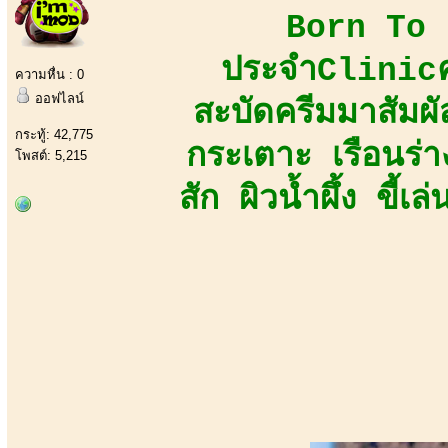
Born To B
ประจำClinicคว
ความหื่น : 0
ออฟไลน์
สะบัดครีมมาสัมผัส
กระทู้: 42,775
กระเตาะ เรือนร่
โพสต์: 5,215
สัก ผิวน้ำผึ้ง ขี