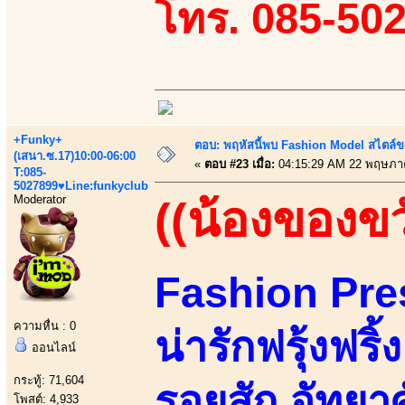
โทร. 085-50
+Funky+
ตอบ: พฤหัสนี้พบ Fashion Model สไตล์ข
(เสนา.ซ.17)10:00-06:00
«
ตอบ #23 เมื่อ:
04:15:29 AM 22 พฤษภา
T:085-
5027899♥Line:funkyclub
Moderator
((น้องของขว
Fashion Pres
ความหื่น : 0
น่ารักฟรุ้งฟริ
ออนไลน์
กระทู้: 71,604
รอยสัก อัทยาศั
โพสต์: 4,933