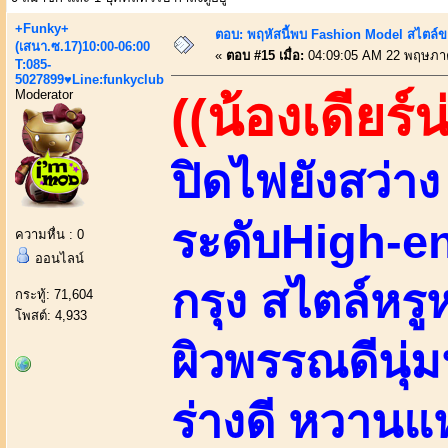
+Funky+
ตอบ: พฤหัสนี้พบ Fashion Model สไตล์ข
(เสนา.ซ.17)10:00-06:00
«
ตอบ #15 เมื่อ:
04:09:05 AM 22 พฤษภา
T:085-
5027899♥Line:funkyclub
Moderator
((น้องเดียร์น
ปิดไฟยังสว่า
ระดับHigh-e
ความหื่น : 0
ออนไลน์
กรุง สไตล์หร
กระทู้: 71,604
โพสต์: 4,933
ผิวพรรณดีนุ่ม
ร่างดี หวานแ