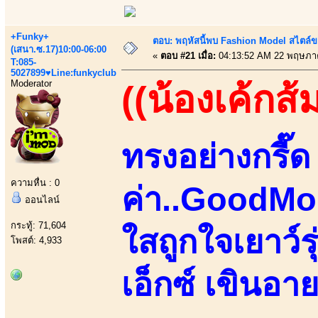
+Funky+
ตอบ: พฤหัสนี้พบ Fashion Model สไตล์ข
(เสนา.ซ.17)10:00-06:00
«
ตอบ #21 เมื่อ:
04:13:52 AM 22 พฤษภา
T:085-
5027899♥Line:funkyclub
Moderator
((น้องเค้กส้
ทรงอย่างกรี๊ด 
ความหื่น : 0
ค่า..GoodMo
ออนไลน์
กระทู้: 71,604
ใสถูกใจเยาว์
โพสต์: 4,933
เอ็กซ์ เขินอา