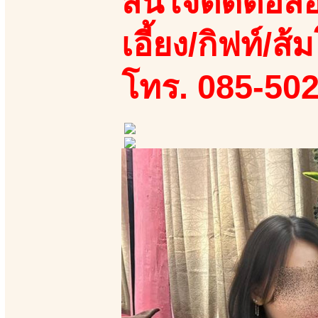
สนใจติดต่อสอ
เอี้ยง/กิฟท์/ส้ม
โทร. 085-50