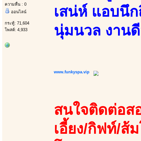
ความหื่น : 0
เสน่ห์ แอบนึก
ออนไลน์
กระทู้: 71,604
นุ่มนวล งานดี
โพสต์: 4,933
www.funkyspa.vip
สนใจติดต่อสอ
เอี้ยง/กิฟท์/ส้ม