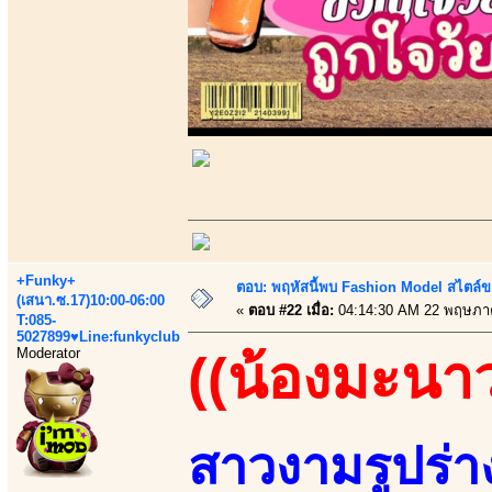
+Funky+
ตอบ: พฤหัสนี้พบ Fashion Model สไตล์ข
(เสนา.ซ.17)10:00-06:00
«
ตอบ #22 เมื่อ:
04:14:30 AM 22 พฤษภา
T:085-
5027899♥Line:funkyclub
Moderator
((น้องมะนาว
สาวงามรูปร่า