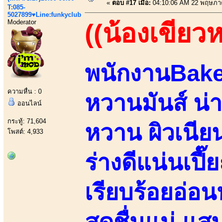
«
ตอบ #17 เมื่อ:
04:10:06 AM 22 พฤษภา
T:085-
5027899♥Line:funkyclub
Moderator
((น้องเขียว
พนักงานBake
ความหื่น : 0
หวานมันส์ น่
ออนไลน์
กระทู้: 71,604
หวาน ผิวเนียนน
โพสต์: 4,933
ร่างดีแน่นเปี๊
เรียบร้อยอ่
สดชื่นแน่ แส