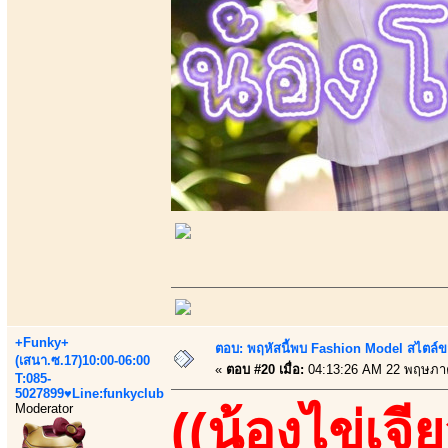
+Funky+
ตอบ: พฤหัสนี้พบ Fashion Model สไตล์ข
(เสนา.ซ.17)10:00-06:00
«
ตอบ #20 เมื่อ:
04:13:26 AM 22 พฤษภา
T:085-
5027899♥Line:funkyclub
Moderator
((น้องไข่เจีย