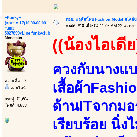
+Funky+
ตอบ: พฤหัสนี้พบ Fashion Model สไตล์ข
(เสนา.ซ.17)10:00-06:00
«
ตอบ #18 เมื่อ:
04:11:05 AM 22 พฤษภา
T:085-
5027899♥Line:funkyclub
Moderator
((น้องไอเดีย
ควงกับนางแ
ความหื่น : 0
เสื้อผ้าFashi
ออนไลน์
กระทู้: 71,604
ด้านITจากมอร
โพสต์: 4,933
เรียบร้อย นิ่