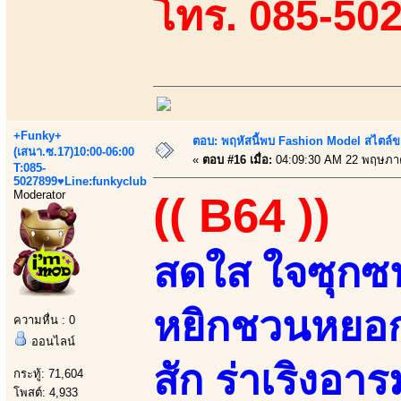
โทร. 085-50
+Funky+
ตอบ: พฤหัสนี้พบ Fashion Model สไตล์ข
(เสนา.ซ.17)10:00-06:00
«
ตอบ #16 เมื่อ:
04:09:30 AM 22 พฤษภา
T:085-
5027899♥Line:funkyclub
Moderator
(( B64 ))
สดใส ใจซุกซน
หยิกชวนหยอก 
ความหื่น : 0
ออนไลน์
สัก ร่าเริงอา
กระทู้: 71,604
โพสต์: 4,933