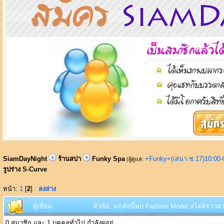
SiamDayNight
ร้านสปา
Funky Spa
+Funky+(เสนา.ซ.17)10:00-
(ผู้ดูแล:
รูปร่าง S-Curve
หน้า:
1
[
2
]
ลงล่าง
ผู้เขียน
หัวข้อ: พฤหัสนี้พบ Fashion Model สไตล์ขาวสวย
0 สมาชิก และ 1 บุคคลทั่วไป กำลังดูอยู่