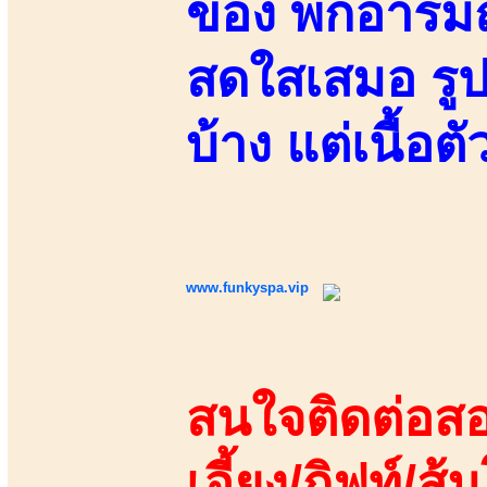
ของ พกอารมณ์
สดใสเสมอ รูป
บ้าง แต่เนื้อต
www.funkyspa.vip
สนใจติดต่อสอ
เอี้ยง/กิฟท์/ส้ม