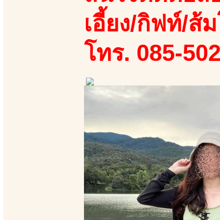
เอี้ยง/กิฟท์/ส้ม
โทร. 085-50