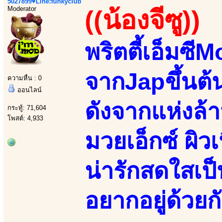
5027899♥Line:funkyclub
Moderator
((น้องจีซู))
พริตตี้เอ็มซี
จากJapขึ้นต้น
ความหื่น : 0
ออนไลน์
ดังจากแห่งล
กระทู้: 71,604
โพสต์: 4,933
มวยเอ็กซ์ ผิว
น่ารักสดใสเป็
อยากอยู่ด้วยกั