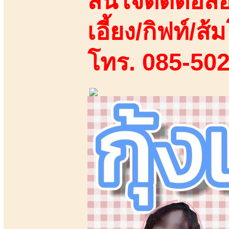
สนใจติดต่อสอ
เอี้ยง/กิฟท์/ส้ม
โทร. 085-50