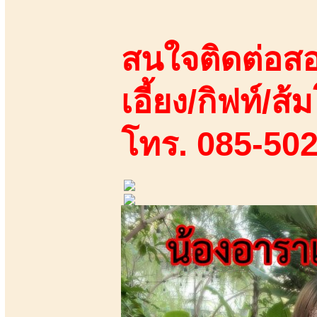
สนใจติดต่อสอ
เอี้ยง/กิฟท์/ส้
โทร. 085-50