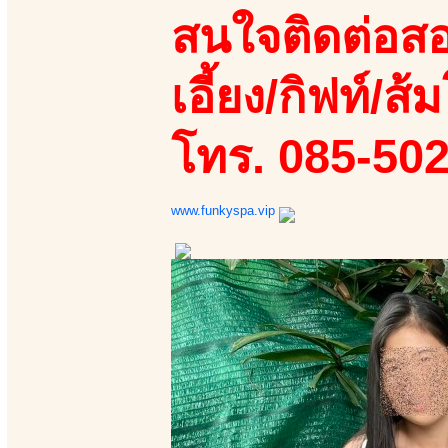
สนใจติดต่อสอ
เอี้ยง/กิฟท์/ส้ม
โทร. 085-50
www.funkyspa.vip