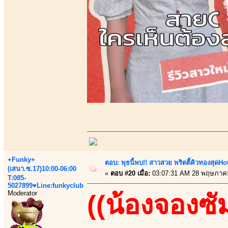
+Funky+
ตอบ: พุธนี้พบ!! สาวสวย พริตตี้คิวทองสุดHot ว
(เสนา.ซ.17)10:00-06:00
«
ตอบ #20 เมื่อ:
03:07:31 AM 28 พฤษภาค
T:085-
5027899♥Line:funkyclub
Moderator
((น้องจองซั