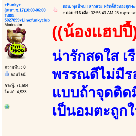
+Funky+
ตอบ: พุธนี้พบ!! สาวสวย พริตตี้คิวทองสุดHot ว
(เสนา.ซ.17)10:00-06:00
«
ตอบ #16 เมื่อ:
02:55:43 AM 28 พฤษภาค
T:085-
5027899♥Line:funkyclub
Moderator
((น้องแฮปปี้
น่ารักสดใส เร
ความหื่น : 0
พรรณดีไม่มีร
ออนไลน์
กระทู้: 71,604
แบบถ้าจุดติดมี
โพสต์: 4,933
เป็นอมตะถูกใ