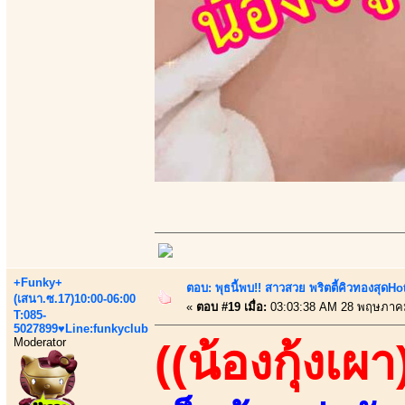
+Funky+
ตอบ: พุธนี้พบ!! สาวสวย พริตตี้คิวทองสุดHot ว
(เสนา.ซ.17)10:00-06:00
«
ตอบ #19 เมื่อ:
03:03:38 AM 28 พฤษภาค
T:085-
5027899♥Line:funkyclub
Moderator
((น้องกุ้งเผา