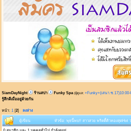
SiamDayNight
ร้านสปา
Funky Spa
+Funky+(เสนา.ซ.17)10:00-
(ผู้ดูแล:
รู้สึกดีเมื่ออยู่ด้วยกัน
หน้า:
1
[
2
]
ลงล่าง
ผู้เขียน
หัวข้อ: พุธนี้พบ!! สาวสวย พริตตี้คิวทองสุดHot วา
0 สมาชิก และ 1 บุคคลทั่วไป กำลังดูอยู่