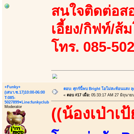
สนใจติดต่อสอ
เอี้ยง/กิฟท์/ส้ม
โทร. 085-50
+Funky+
ตอบ: ศุกร์นี้พบ Bright โอโม่สะท้อนแสง ลุ
(เสนา.ซ.17)10:00-06:00
«
ตอบ #17 เมื่อ:
05:33:17 AM 27 มิถุนาย
T:085-
5027899♥Line:funkyclub
Moderator
((น้องเป่าเป้