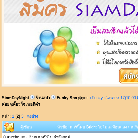
SiamDayNight
ร้านสปา
Funky Spa
+Funky+(เสนา.ซ.17)10:00-
(ผู้ดูแล:
ค่อยๆเคี้ยวก็จะพอดีคำ
หน้า:
1
[
2
]
3
ลงล่าง
ผู้เขียน
หัวข้อ: ศุกร์นี้พบ Bright โอโม่สะท้อนแสง ลุคเร
0 สมาชิก และ 2 บุคคลทั่วไป กำลังดูอยู่