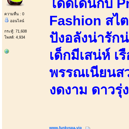
โดดเด่นกับ P
ความหื่น : 0
Fashion สไตล
ออนไลน์
กระทู้: 71,608
ปังอลังน่ารัก
โพสต์: 4,934
เด็กมีเสน่ห์ เ
พรรณเนียนสวย
งดงาม ดาวรุ่ง
www.funkyspa.vip