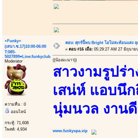
+Funky+
ตอบ: ศุกร์นี้พบ Bright โอโม่สะท้อนแสง ลุ
(เสนา.ซ.17)10:00-06:00
«
ตอบ #16 เมื่อ:
05:29:27 AM 27 มิถุนาย
T:085-
5027899♥Line:funkyclub
((น้องมะนาว))
Moderator
สาวงามรูปร่า
เสน่ห์ แอบนึก
นุ่มนวล งานดี
ความหื่น : 0
ออนไลน์
กระทู้: 71,608
โพสต์: 4,934
www.funkyspa.vip