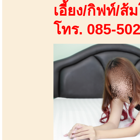
เอี้ยง/กิฟท์/ส้ม
โทร. 085-50