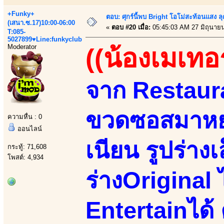
+Funky+
ตอบ: ศุกร์นี้พบ Bright โอโม่สะท้อนแสง ลุ
(เสนา.ซ.17)10:00-06:00
«
ตอบ #20 เมื่อ:
05:45:03 AM 27 มิถุนาย
T:085-
5027899♥Line:funkyclub
Moderator
((น้องเมเทอร
จาก Restaur
ขวดซอสมาหย
ความหื่น : 0
ออนไลน์
เนียน รูปร่าง
กระทู้: 71,608
โพสต์: 4,934
ร่างOriginal 
Entertainได้ 