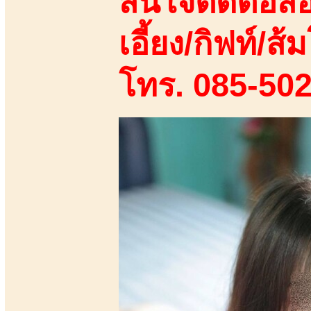
สนใจติดต่อสอ
เอี้ยง/กิฟท์/ส้ม
โทร. 085-50