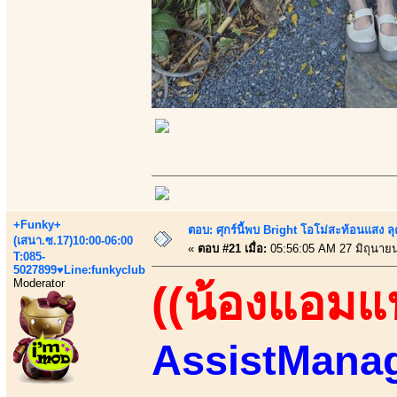
+Funky+
ตอบ: ศุกร์นี้พบ Bright โอโม่สะท้อนแสง ลุ
(เสนา.ซ.17)10:00-06:00
«
ตอบ #21 เมื่อ:
05:56:05 AM 27 มิถุนาย
T:085-
5027899♥Line:funkyclub
Moderator
((น้องแอมแป
AssistManag