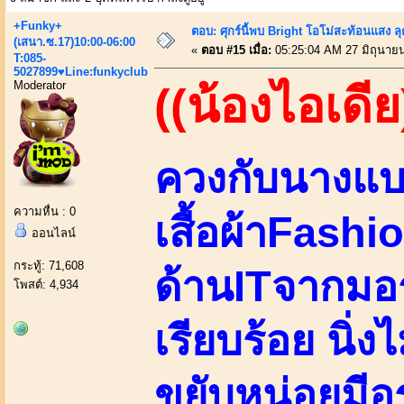
+Funky+
ตอบ: ศุกร์นี้พบ Bright โอโม่สะท้อนแสง ลุ
(เสนา.ซ.17)10:00-06:00
«
ตอบ #15 เมื่อ:
05:25:04 AM 27 มิถุนาย
T:085-
5027899♥Line:funkyclub
Moderator
((น้องไอเดีย
ควงกับนางแ
ความหื่น : 0
เสื้อผ้าFashi
ออนไลน์
กระทู้: 71,608
ด้านITจากมอร
โพสต์: 4,934
เรียบร้อย นิ่
ขยับหน่อยมีอ