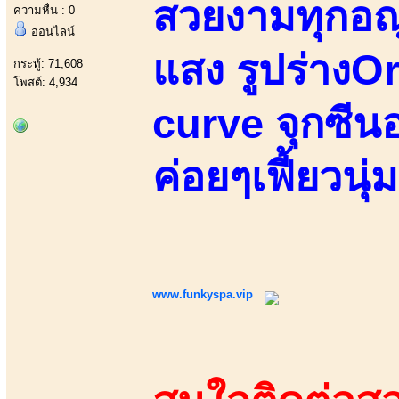
สวยงามทุกอณู
ความหื่น : 0
ออนไลน์
แสง รูปร่างO
กระทู้: 71,608
โพสต์: 4,934
curve จุกซีนอ
ค่อยๆเฟี้ยวน
www.funkyspa.vip