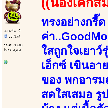
((น้องเค้กส้
ทรงอย่างกรี๊ด 
ความหื่น : 0
ค่า..GoodMo
ออนไลน์
กระทู้: 71,608
ใสถูกใจเยาว์
โพสต์: 4,934
เอ็กซ์ เขินอา
ของ พกอารมณ์
สดใสเสมอ รูป