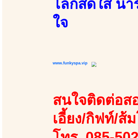
โลกสดใส น่าร
ใจ
www.funkyspa.vip
สนใจติดต่อสอ
เอี้ยง/กิฟท์/ส้
โทร. 085-50