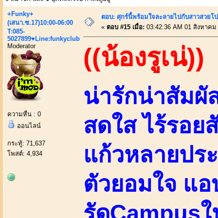
+Funky+
ตอบ: ศุกร์นี้พร้อมใจละลายไปกับสาวสวยโป
(เสนา.ซ.17)10:00-06:00
«
ตอบ #15 เมื่อ:
03:42:36 AM 01 สิงหาคม
T:085-
5027899♥Line:funkyclub
Moderator
((น้องรูเน่))
น่ารักน่าสัมผ
ความหื่น : 0
สดใส ไร้รอยส
ออนไลน์
กระทู้: 71,637
แก้วหลายประ
โพสต์: 4,934
ตัวยอมใจ แอบ
รัดCampusให