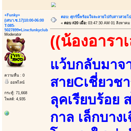
+Funky+
ตอบ: ศุกร์นี้พร้อมใจละลายไปกับสาวสวยโป
(เสนา.ซ.17)10:00-06:00
«
ตอบ #20 เมื่อ:
03:47:30 AM 01 สิงหาคม
T:085-
5027899♥Line:funkyclub
Moderator
((น้องอาราเล
แว้บกลับมาจา
ความหื่น : 0
สายCเชี่ยวชาญ
ออฟไลน์
กระทู้: 71,668
ลุคเรียบร้อย
โพสต์: 4,935
กาล เล็กบางเฉ