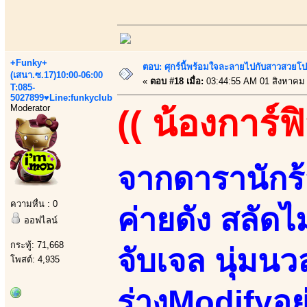
+Funky+
ตอบ: ศุกร์นี้พร้อมใจละลายไปกับสาวสวยโป
(เสนา.ซ.17)10:00-06:00
«
ตอบ #18 เมื่อ:
03:44:55 AM 01 สิงหาคม
T:085-
5027899♥Line:funkyclub
Moderator
(( น้องการ์ฟิ
จากดารานักร้
ความหื่น : 0
ค่ายดัง สลัด
ออฟไลน์
กระทู้: 71,668
จับเจล นุ่มนว
โพสต์: 4,935
ร่างModifyอย่