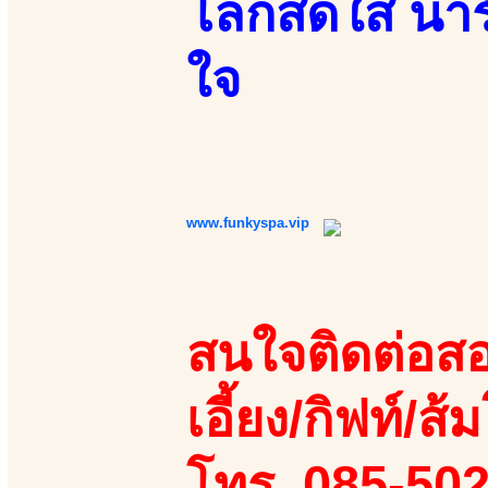
โลกสดใส น่าร
ใจ
www.funkyspa.vip
สนใจติดต่อสอ
เอี้ยง/กิฟท์/ส้
โทร. 085-50