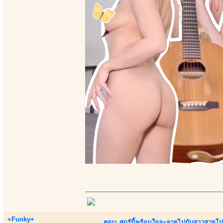
+Funky+
ตอบ: ศุกร์นี้พร้อมใจละลายไปกับสาวสวยโป