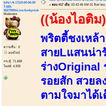
(เสนา.ซ.17)10:00-06:00
«
ตอบ #17 เมื่อ:
03:43:49 AM 01 สิงหาคม
T:085-
5027899♥Line:funkyclub
Moderator
((น้องไอติม)
พริตตี้ชงเหล้า
ความหื่น : 0
สายLแสนน่ารั
ออฟไลน์
กระทู้: 71,668
ร่างOriginal ร
โพสต์: 4,935
รอยสัก สวยลง
ตามใจมาได้เต