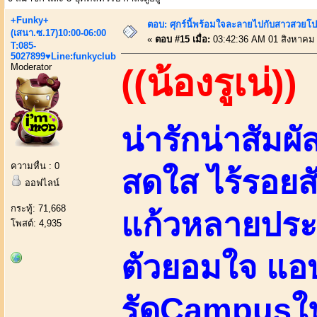
+Funky+
ตอบ: ศุกร์นี้พร้อมใจละลายไปกับสาวสวยโป
(เสนา.ซ.17)10:00-06:00
«
ตอบ #15 เมื่อ:
03:42:36 AM 01 สิงหาคม
T:085-
5027899♥Line:funkyclub
Moderator
((น้องรูเน่))
น่ารักน่าสัมผ
ความหื่น : 0
สดใส ไร้รอยส
ออฟไลน์
กระทู้: 71,668
แก้วหลายประ
โพสต์: 4,935
ตัวยอมใจ แอบ
รัดCampusให