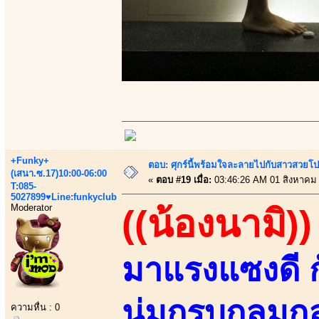
+Funky+
ตอบ: ศุกร์นี้พร้อมใจละลายไปกับสาวสวยโป
(เสนา.ซ.17)10:00-06:00
«
ตอบ #19 เมื่อ:
03:46:26 AM 01 สิงหาคม
T:085-
5027899♥Line:funkyclub
Moderator
((น้องนามิ))
มาแรงแซงดี ก
นุ่มกรุบกลมก
ความหื่น : 0