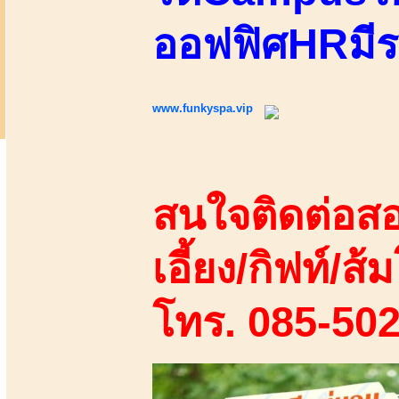
ออฟฟิศHRมีร
www.funkyspa.vip
สนใจติดต่อสอ
เอี้ยง/กิฟท์/ส้ม
โทร. 085-50