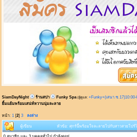
SiamDayNight
ร้านสปา
Funky Spa
+Funky+(เสนา.ซ.17)10:00-
(ผู้ดูแล:
ยิ้มแย้มพร้อมเสน่ห์หวานนุ่มละลาย
หน้า:
1
[
2
]
3
ลงล่าง
ผู้เขียน
หัวข้อ: ศุกร์นี้พร้อมใจละลายไปกับสาวสวยโปร์
0 สมาชิก และ 3 บุคคลทั่วไป กำลังดูอยู่