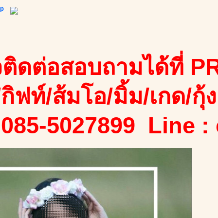
ip
ติดต่อสอบถามได้ที่ PR
/กิฟท์/ส้มโอ/มิ้ม/เกด/กุ้ง
 085-5027899 Line :