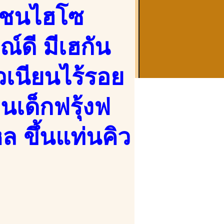
กชนไฮโซ
์ดี มีเฮกัน
วเนียนไร้รอย
่นเด็กฟรุ้งฟ
หล ขึ้นแท่นคิว