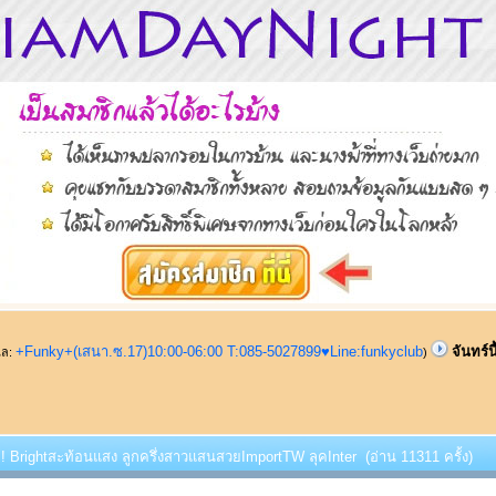
+Funky+(เสนา.ซ.17)10:00-06:00 T:085-5027899♥Line:funkyclub
จันทร์
ูแล:
)
ี้ !! Brightสะท้อนแสง ลูกครึ่งสาวแสนสวยImportTW ลุคInter (อ่าน 11311 ครั้ง)