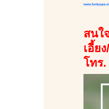
www.funkyspa.v
สนใจ
เอี้ยง
โทร.