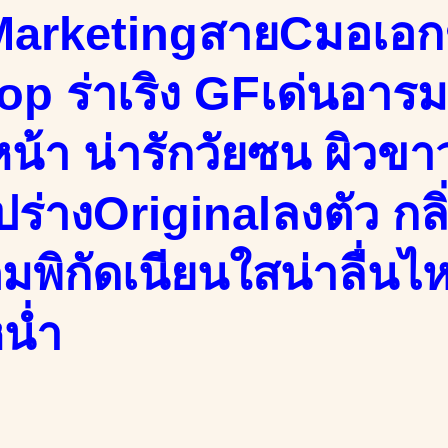
MarketingสายCมอเอ
p ร่าเริง GFเด่นอารมณ
หน้า น่ารักวัยซน ผิวขา
ูปร่างOriginalลงตัว กลิ
เต็มพิกัดเนียนใสน่าลื่นไ
น่ำ