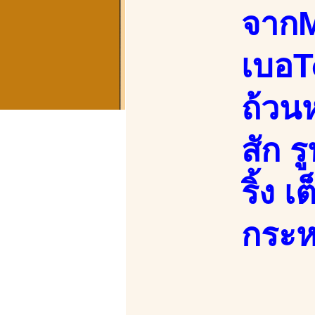
จาก
เบอTo
ถ้วน
สัก ร
ริ้ง 
กระห