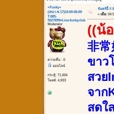
+Funky+
จันทร์นี้ 
(เสนา.ซ.17)10:00-06:00
«
เมื่อ:
04:5
T:085-
5027899♥Line:funkyclub
Moderator
((น้
非常好 
ขาวโ
ความหื่น : 0
ออนไลน์
สวยI
กระทู้: 71,604
โพสต์: 4,933
จากK
สดใส