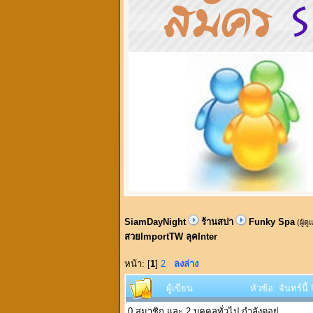
SiamDayNight
ร้านสปา
Funky Spa
(ผู้ด
สวยImportTW ลุคInter
หน้า: [
1
]
2
ลงล่าง
ผู้เขียน
หัวข้อ: จันทร์น
0 สมาชิก และ 2 บุคคลทั่วไป กำลังดูอยู่