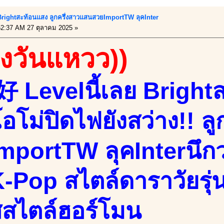
!! Brightสะท้อนแสง ลูกครึ่งสาวแสนสวยImportTW ลุคInter
2:37 AM 27 ตุลาคม 2025 »
องวันแหวว))
Levelนี้เลย Bright
อโม่ปิดไฟยังสว่าง!! ล
mportTW ลุคInterนึกว
-Pop สไตล์ดาราวัยรุ่
สไตล์ฮอร์โมน