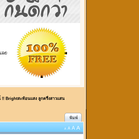
นี้ !! Brightสะท้อนแสง ลูกครึ่งสาวแสน
พิมพ์
A
A
A
A