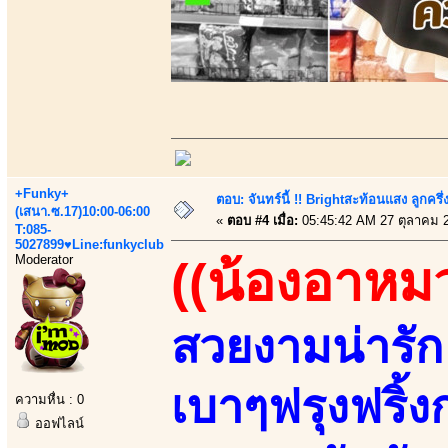
+Funky+
ตอบ: จันทร์นี้ !! Brightสะท้อนแสง ลูกค
(เสนา.ซ.17)10:00-06:00
«
ตอบ #4 เมื่อ:
05:45:42 AM 27 ตุลาคม 
T:085-
5027899♥Line:funkyclub
Moderator
((น้องอาหม
สวยงามน่ารัก 
เบาๆฟรุงฟริ้งก
ความหื่น : 0
ออฟไลน์