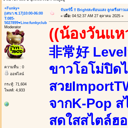
+Funky+
จันทร์นี้ !! Brightสะท้อนแสง ลูกครึ่งสา
(เสนา.ซ.17)10:00-06:00
«
เมื่อ:
04:52:37 AM 27 ตุลาคม 2025 »
T:085-
5027899♥Line:funkyclub
Moderator
((น้องวันแห
非常好 Levelนี
ขาวโอโม่ปิดไ
ความหื่น : 0
ออฟไลน์
สวยImportTW 
กระทู้: 71,604
โพสต์: 4,933
จากK-Pop สไต
สดใสสไตล์ฮอ