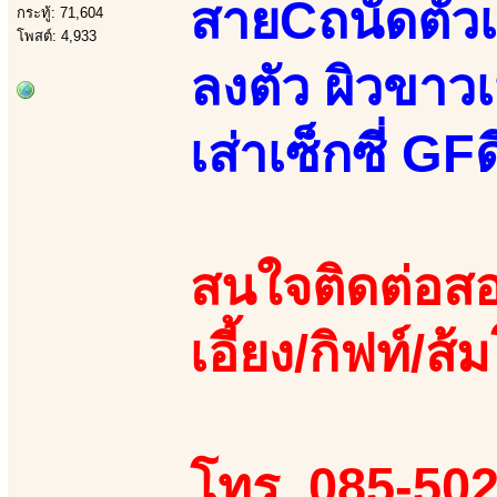
สายCถนัดตัวเ
กระทู้: 71,604
โพสต์: 4,933
ลงตัว ผิวขาวเ
เส่าเซ็กซี่ GF
สนใจติดต่อสอ
เอี้ยง/กิฟท์/ส้ม
โทร. 085-50