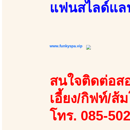
แฟนสไลด์แลนด
www.funkyspa.vip
สนใจติดต่อสอ
เอี้ยง/กิฟท์/ส้ม
โทร. 085-50