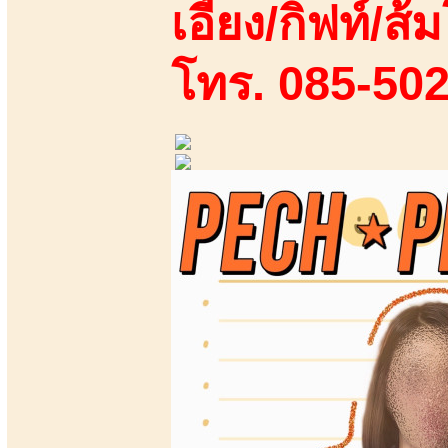
เอี้ยง/กิฟท์/ส้ม
โทร. 085-50