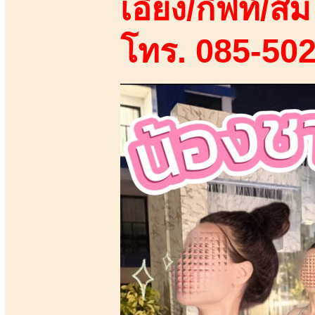
เอี้ยง/กิฟท์/ส้ม
โทร. 085-50