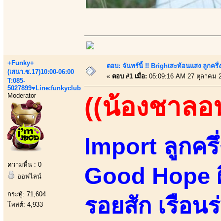
+Funky+
ตอบ: จันทร์นี้ !! Brightสะท้อนแสง ลูกค
(เสนา.ซ.17)10:00-06:00
«
ตอบ #1 เมื่อ:
05:09:16 AM 27 ตุลาคม 
T:085-
5027899♥Line:funkyclub
Moderator
((น้องชาลอ
Import ลูกคร
ความหื่น : 0
Good Hope ผิ
ออฟไลน์
กระทู้: 71,604
รอยสัก เรือนร
โพสต์: 4,933