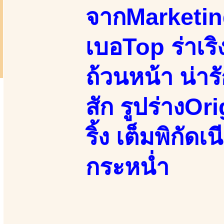
จากMarketi
เบอTop ร่าเริ
ถ้วนหน้า น่าร
สัก รูปร่างOri
ริ้ง เต็มพิกัด
กระหน่ำ