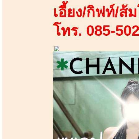
เอี้ยง/กิฟท์/ส้ม
โทร. 085-50