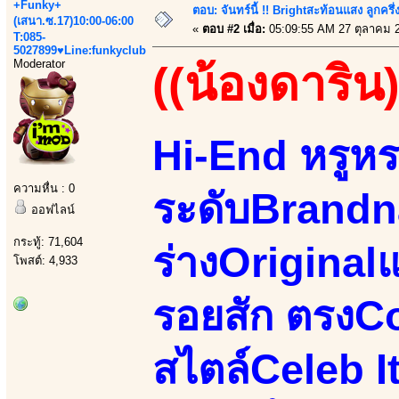
+Funky+
ตอบ: จันทร์นี้ !! Brightสะท้อนแสง ลูกค
(เสนา.ซ.17)10:00-06:00
«
ตอบ #2 เมื่อ:
05:09:55 AM 27 ตุลาคม 
T:085-
5027899♥Line:funkyclub
Moderator
((น้องดาริน)
Hi-End หรูหร
ความหื่น : 0
ระดับBrandn
ออฟไลน์
กระทู้: 71,604
ร่างOriginal
โพสต์: 4,933
รอยสัก ตรงC
สไตล์Celeb 