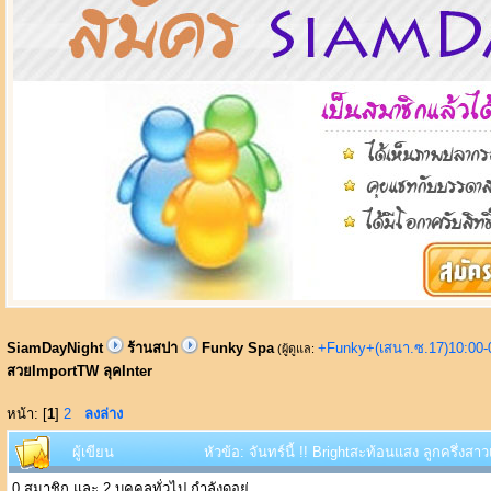
SiamDayNight
ร้านสปา
Funky Spa
+Funky+(เสนา.ซ.17)10:00-
(ผู้ดูแล:
สวยImportTW ลุคInter
หน้า: [
1
]
2
ลงล่าง
ผู้เขียน
หัวข้อ: จันทร์นี้ !! Brightสะท้อนแสง ลูกครึ่ง
0 สมาชิก และ 2 บุคคลทั่วไป กำลังดูอยู่