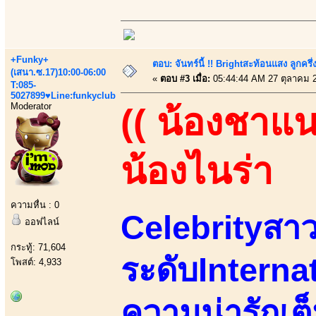
+Funky+
ตอบ: จันทร์นี้ !! Brightสะท้อนแสง ลูกค
(เสนา.ซ.17)10:00-06:00
«
ตอบ #3 เมื่อ:
05:44:44 AM 27 ตุลาคม 
T:085-
5027899♥Line:funkyclub
Moderator
(( น้องชาแน
น้องไนร่า
ความหื่น : 0
Celebrityสาว
ออฟไลน์
กระทู้: 71,604
ระดับIntern
โพสต์: 4,933
ความน่ารักเต็