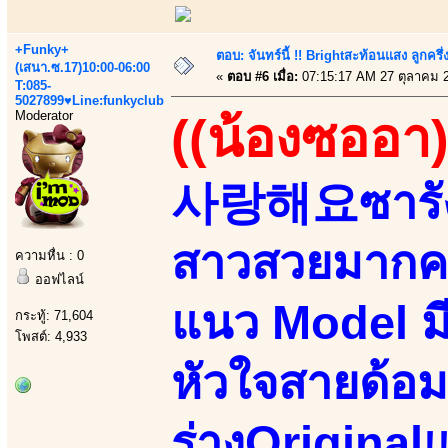
+Funky+
ตอบ: จันทร์นี้ !! Brightสะท้อนแสง ลูกค
(เสนา.ซ.17)10:00-06:00
«
ตอบ #6 เมื่อ:
07:15:17 AM 27 ตุลาคม 
T:085-
5027899♥Line:funkyclub
Moderator
((น้องซออา)
사랑해요ซารัง
สาวสวยมากค
ความหื่น : 0
ออฟไลน์
แนว Model มี
กระทู้: 71,604
โพสต์: 4,933
หัวใจสายด้อม
ร่างOriginalแ