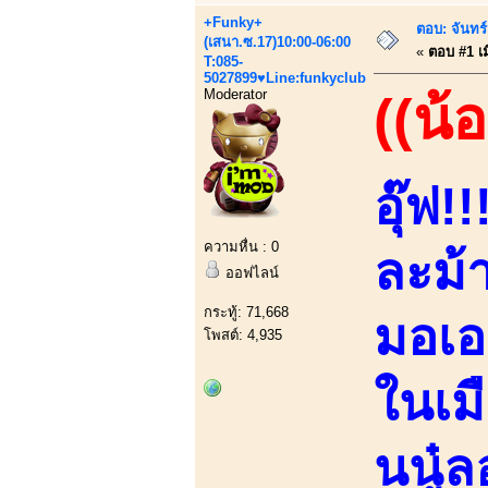
+Funky+
ตอบ: จันทร์
(เสนา.ซ.17)10:00-06:00
«
ตอบ #1 เมื
T:085-
5027899♥Line:funkyclub
Moderator
((น้
อุ๊ฟ!
ความหื่น : 0
ละม้
ออฟไลน์
กระทู้: 71,668
มอเอ
โพสต์: 4,935
ในเมื
นนู๋ล