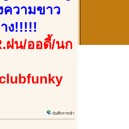
ของความขาว
าง!!!!!
.ฝน/ออดี้/นก
 clubfunky
บันทึกการเข้า