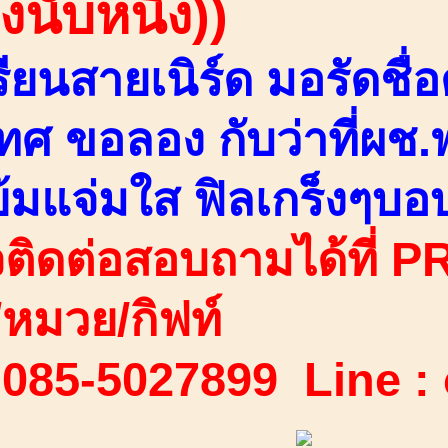
งนับหนึ่ง))
เรียนสายเนิร์ด มอรัดชื
ทศ ขอลอง กับว่าที่ผช
ย้มแจ่มใส ฟิลเกร็งๆบอ
ติดต่อสอบถามได้ที่ PR
ง/หมวย/กิฟท์
 085-5027899 Line :