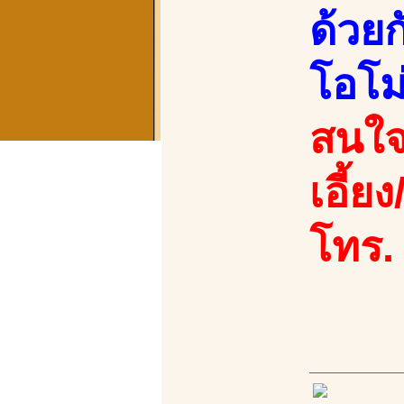
ด้วย
โอโม
สนใจ
เอี้ย
โทร.