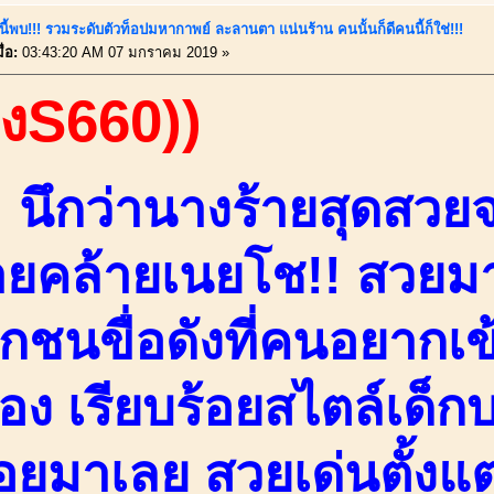
นี้พบ!!! รวมระดับตัวท็อปมหากาพย์ ละลานตา แน่นร้าน คนนั้นก็ดีคนนี้ก็ใช่!!!
่อ:
03:43:20 AM 07 มกราคม 2019 »
องS660))
!! นึกว่านางร้ายสุดสวย
ายคล้ายเนยโช!! สวย
กชนขื่อดังที่คนอยากเข้
อง เรียบร้อยสไตล์เด็กบ
อยมาเลย สวยเด่นตั้งแต