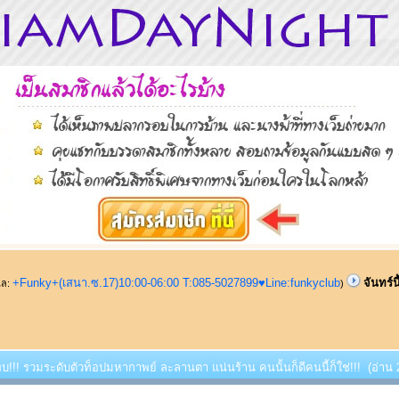
+Funky+(เสนา.ซ.17)10:00-06:00 T:085-5027899♥Line:funkyclub
จันทร์
ูแล:
)
ี้พบ!!! รวมระดับตัวท็อปมหากาพย์ ละลานตา แน่นร้าน คนนั้นก็ดีคนนี้ก็ใช่!!! (อ่าน 2