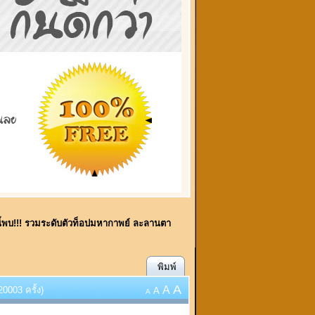
นี้พบ!!! รวมระดับตัวท็อปมหากาพย์ ละลานตา
พิมพ์
A
A
0003 ครั้ง)
A
A