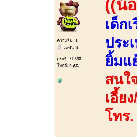
((น้อ
เด็ก
ประเ
ความหื่น : 0
ออฟไลน์
ยิ้มแ
กระทู้: 71,668
โพสต์: 4,935
สนใจ
เอี้ย
โทร.