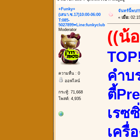
+Funky+
จันทร์นี้พบ!
(เสนา.ซ.17)10:00-06:00
«
เมื่อ:
02:1
T:085-
5027899♥Line:funkyclub
Moderator
((น้
TOP!
คำบรร
ความหื่น : 0
ออฟไลน์
ตี้Pr
กระทู้: 71,668
โพสต์: 4,935
เรซซิ
เครื่