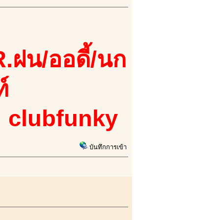
.ฝน/ออดี้/นก
์
: clubfunky
บันทึกการเข้า