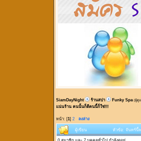
SiamDayNight
ร้านสปา
Funky Spa
(ผู้ด
แน่นร้าน คนนั้นก็ดีคนนี้ก็ใช่!!!
หน้า: [
1
]
2
ลงล่าง
ผู้เขียน
หัวข้อ: จันทร์น
0 สมาชิก และ 7 บุคคลทั่วไป กำลังดูอยู่