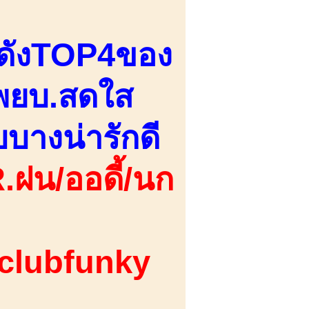
่อดังTOP4ของ
.พยบ.สดใส
บบางน่ารักดี
.ฝน/ออดี้/นก
 clubfunky