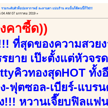
!! รวมระดับตัวท็อปมหากาพย์ ละลานตา แน่นร้าน คนนั้นก็ดีคนนี้ก็ใช่!!!
5:04 AM 07 มกราคม 2019 »
องคาซี้ด))
!! ที่สุดของความสวยงา
ยาย เป๊ะตั้งแต่หัวจรด
ettyคิวทองสุดHOT ทั้งอี
่ง-ฟุตซอล-เบียร์-แบรน
อง!!! หวานเจี๊ยบฟิลแฟนรู้