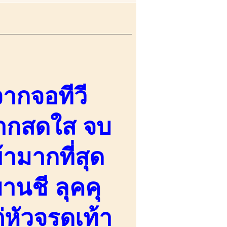
จากจอทีวี
มากสดใส จบ
ามากที่สุด
านชี ลุคคุ
่หัวจรดเท้า