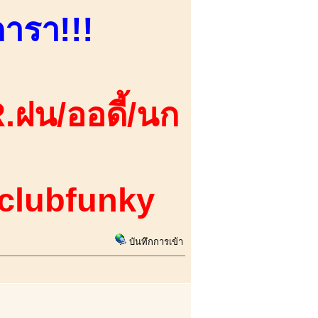
ดารา!!!
.ฝน/ออดี้/นก
 clubfunky
บันทึกการเข้า