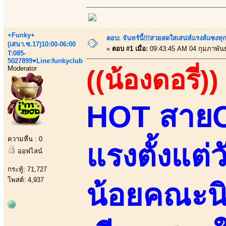
+Funky+
ตอบ: จันทร์นี้!!!สวยสดใสเสน่ห์แรงส์แซงทุก
(เสนา.ซ.17)10:00-06:00
«
ตอบ #1 เมื่อ:
09:43:45 AM 04 กุมภาพันธ
T:085-
5027899♥Line:funkyclub
Moderator
((น้องดอรี่))
HOT สายCน
ความหื่น : 0
แรงตั้งแต่
ออฟไลน์
กระทู้: 71,727
โพสต์: 4,937
น้อยคณะนิ