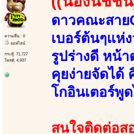
((น้องนิชชิน
ดาวคณะสายCปี
เบอร์ต้นๆแห่
ความหื่น : 0
ออฟไลน์
รูปร่างดี หน
กระทู้: 71,727
โพสต์: 4,937
คุยง่ายจัดได้ 
โกอินเตอร์พู
สนใจติดต่อสอ