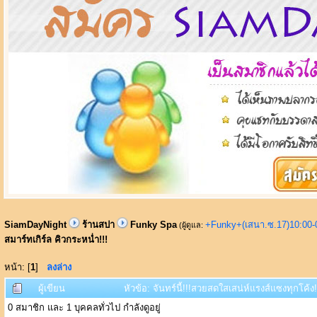
SiamDayNight
ร้านสปา
Funky Spa
+Funky+(เสนา.ซ.17)10:00-
(ผู้ดูแล:
สมาร์ทเกิร์ล คิวกระหน่ำ!!!
หน้า: [
1
]
ลงล่าง
ผู้เขียน
หัวข้อ: จันทร์นี้!!!สวยสดใสเสน่ห์แรงส์แซงทุกโค้ง
0 สมาชิก และ 1 บุคคลทั่วไป กำลังดูอยู่