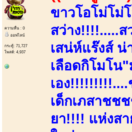
ขาวโอโม่โม่โ
สว่าง!!!!....
ความหื่น : 0
ออฟไลน์
เสน่ห์แร๊งส์ น
กระทู้: 71,727
โพสต์: 4,937
เลือดกิโมโน
เอง!!!!!!!!!.
เด็กเภสาชชชชฯ
ยา!!!! แห่งส