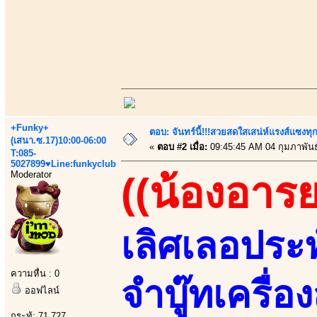
+Funky+
ตอบ: จันทร์นี้!!!สวยสดใสเสน่ห์แรงส์แซงทุก
(เสนา.ซ.17)10:00-06:00
«
ตอบ #2 เมื่อ:
09:45:45 AM 04 กุมภาพันธ
T:085-
5027899♥Line:funkyclub
Moderator
((น้องอารย
เลิศเลอประทั
ความหื่น : 0
จำบู๊ทเครื่
ออฟไลน์
กระทู้: 71,727