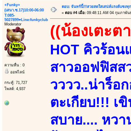
+Funky+
ตอบ: จันทร์นี้!!!สวยสดใสเสน่ห์แรงส์แซงทุก
(เสนา.ซ.17)10:00-06:00
«
ตอบ #4 เมื่อ:
09:48:11 AM 04 กุมภาพันธ
T:085-
5027899♥Line:funkyclub
Moderator
((น้องเตะตา
HOT คิวร้อนแ
สาวออฟฟิสสวยเ
ความหื่น : 0
ออฟไลน์
วววว..น่าร็อก
กระทู้: 71,727
โพสต์: 4,937
ตะเกียบ!!! เข
สบาย.... หวาน