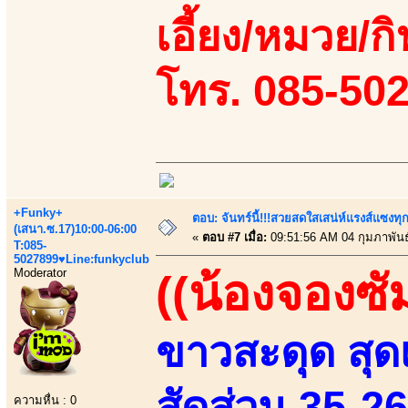
เอี้ยง/หมวย/กิ
โทร. 085-50
+Funky+
ตอบ: จันทร์นี้!!!สวยสดใสเสน่ห์แรงส์แซงทุก
(เสนา.ซ.17)10:00-06:00
«
ตอบ #7 เมื่อ:
09:51:56 AM 04 กุมภาพันธ
T:085-
5027899♥Line:funkyclub
Moderator
((น้องจองซั
ขาวสะดุด สุดเ
สัดส่วน 35-2
ความหื่น : 0