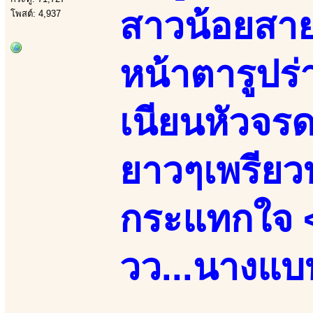
สาวน้อยสา
โพสต์: 4,937
หน้าตารูปร
เนียนหัวจรดเ
ยาวๆเพรียวบ
กระแทกใจ 
วว...นางแบบ