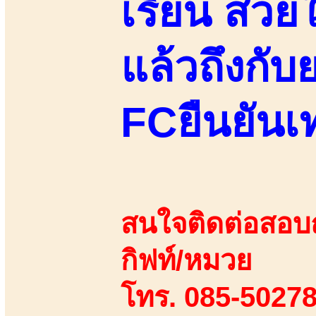
เรียน สวย
แล้วถึงกับ
FCยืนยันเท
สนใจติดต่อสอบถา
กิฟท์/หมวย
โทร. 085-50278