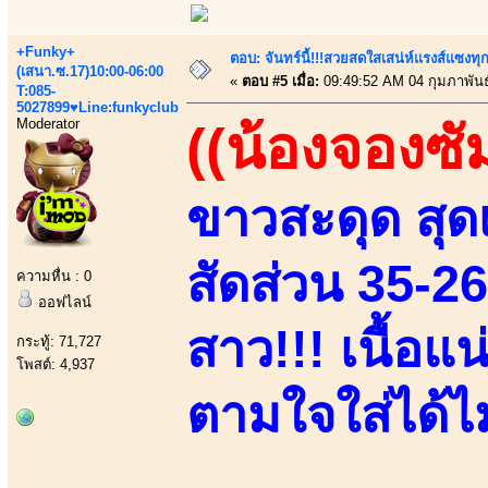
+Funky+
ตอบ: จันทร์นี้!!!สวยสดใสเสน่ห์แรงส์แซงทุก
(เสนา.ซ.17)10:00-06:00
«
ตอบ #5 เมื่อ:
09:49:52 AM 04 กุมภาพันธ
T:085-
5027899♥Line:funkyclub
Moderator
((น้องจองซั
ขาวสะดุด สุดเ
สัดส่วน 35-2
ความหื่น : 0
ออฟไลน์
สาว!!! เนื้อแ
กระทู้: 71,727
โพสต์: 4,937
ตามใจใส่ได้ไม่