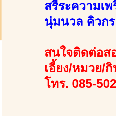
สรีระความเพ
นุ่มนวล คิวกร
สนใจติดต่อสอ
เอี้ยง/หมวย/กิ
โทร. 085-50