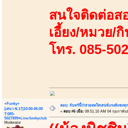
สนใจติดต่อสอ
เอี้ยง/หมวย/กิ
โทร. 085-50
+Funky+
ตอบ: จันทร์นี้!!!สวยสดใสเสน่ห์แรงส์แซงทุก
(เสนา.ซ.17)10:00-06:00
«
ตอบ #6 เมื่อ:
09:51:10 AM 04 กุมภาพันธ
T:085-
5027899♥Line:funkyclub
Moderator