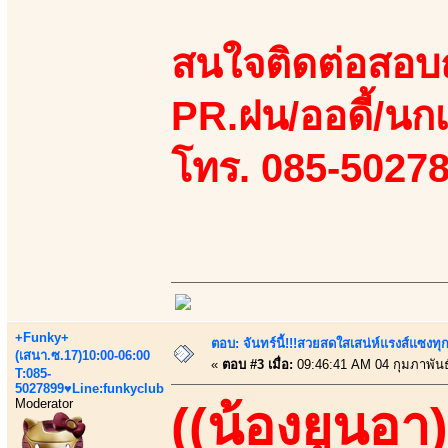
สนใจติดต่อสอบถ
PR.ฝน/ออดี้/นกเ
โทร. 085-5027
+Funky+
ตอบ: จันทร์นี้!!!สวยสดใสเสน่ห์แรงส์แซงทุก
(เสนา.ซ.17)10:00-06:00
«
ตอบ #3 เมื่อ:
09:46:41 AM 04 กุมภาพันธ
T:085-
5027899♥Line:funkyclub
Moderator
((น้องยูนอา)