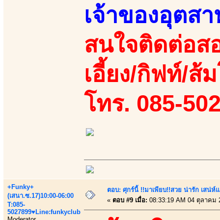
เจ้าของอุตส
สนใจติดต่อสอ
เอี้ยง/กิฟท์/ส
โทร. 085-50
+Funky+
ตอบ: ศุกร์นี้ !!มาเพียบ!!สวย น่ารัก เสน่ห์
(เสนา.ซ.17)10:00-06:00
«
ตอบ #9 เมื่อ:
08:33:19 AM 04 ตุลาคม 
T:085-
5027899♥Line:funkyclub
Moderator