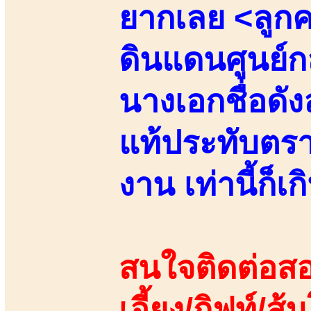
ยากเลย <ลูกคร
ดินแดนศูนย์ก
นางเอกชื่อดั
แท้ประทับตราต
งาน เท่านี้ก็เกิ
สนใจติดต่อสอ
เอี้ยง/กิฟท์/ส