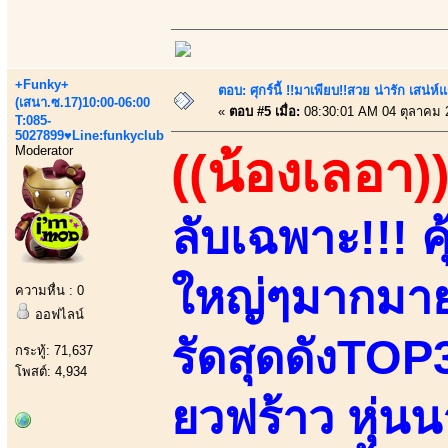
+Funky+
ตอบ: ศุกร์นี้ !!มาเพียบ!!สวย น่ารัก เสน่ห์
(เสนา.ซ.17)10:00-06:00
«
ตอบ #5 เมื่อ:
08:30:01 AM 04 ตุลาคม 
T:085-
5027899♥Line:funkyclub
Moderator
((น้องเลอา)
ลับเฉพาะ!!! คุ
ใหญ่ๆมากมาย
ความหื่น : 0
ออฟไลน์
รัดสุดดังTOP3
กระทู้: 71,637
โพสต์: 4,934
ยวฟร้าว หุ่น