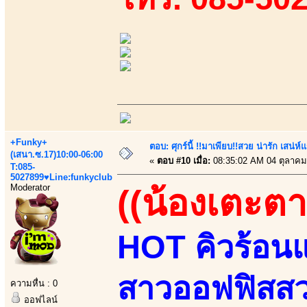
+Funky+
ตอบ: ศุกร์นี้ !!มาเพียบ!!สวย น่ารัก เสน่ห์
(เสนา.ซ.17)10:00-06:00
«
ตอบ #10 เมื่อ:
08:35:02 AM 04 ตุลาคม
T:085-
5027899♥Line:funkyclub
Moderator
((น้องเตะตา
HOT คิวร้อนแ
สาวออฟฟิสสวยเ
ความหื่น : 0
ออฟไลน์