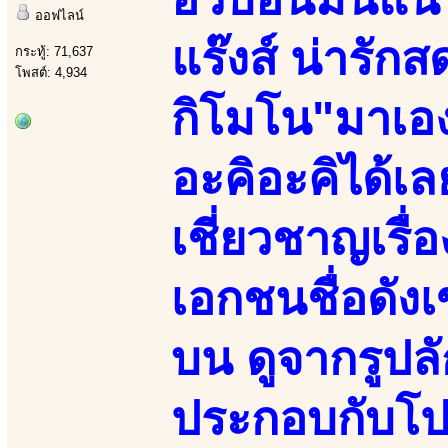
ออฟไลน์
แร๊งส์ น่ารักส
กระทู้: 71,637
โพสต์: 4,934
กิโมโน"มาเอง
อะคิอะคิได้เ
เชี่ยวชาญเรื
เอกชนชื่อดัง
บน ดูจากรูปล
ประกอบกับโปร