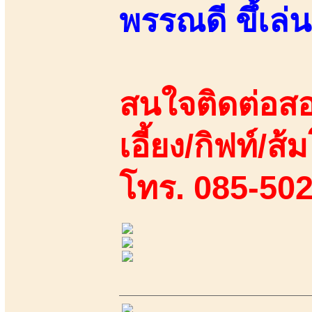
พรรณดี ขึ้เล่
สนใจติดต่อสอ
เอี้ยง/กิฟท์/ส
โทร. 085-50