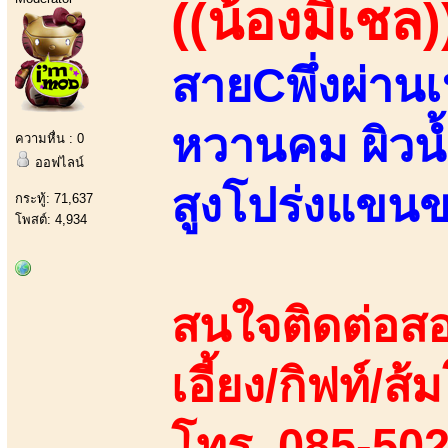
((น้องมิเชล)
สายCพึ่งผ่าน
หวานคม ผิวน้
ความหื่น : 0
ออฟไลน์
สูงโปร่งแขน
กระทู้: 71,637
โพสต์: 4,934
สนใจติดต่อสอ
เอี้ยง/กิฟท์/ส
โทร. 085-502