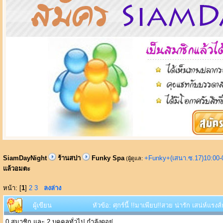
SiamDayNight
ร้านสปา
Funky Spa
+Funky+(เสนา.ซ.17)10:00-
(ผู้ดูแล:
แล้วอมตะ
หน้า: [
1
]
2
3
ลงล่าง
ผู้เขียน
หัวข้อ: ศุกร์นี้ !!มาเพียบ!!สวย น่ารัก เสน่ห์แรง
0 สมาชิก และ 2 บุคคลทั่วไป กำลังดูอยู่