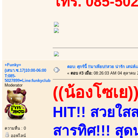
โทร. 085-50
+Funky+
ตอบ: ศุกร์นี้ !!มาเพียบ!!สวย น่ารัก เสน่ห์
(เสนา.ซ.17)10:00-06:00
«
ตอบ #3 เมื่อ:
08:26:03 AM 04 ตุลาคม 
T:085-
5027899♥Line:funkyclub
Moderator
((น้องโซเย)
HIT!! สวยใสสา
สารทิศ!!! สุดน
ความหื่น : 0
ออฟไลน์