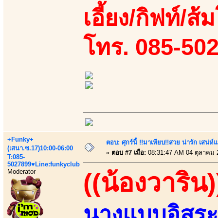
เอี้ยง/กิฟท์/ส
โทร. 085-50
+Funky+
ตอบ: ศุกร์นี้ !!มาเพียบ!!สวย น่ารัก เสน่ห์
(เสนา.ซ.17)10:00-06:00
«
ตอบ #7 เมื่อ:
08:31:47 AM 04 ตุลาคม 
T:085-
5027899♥Line:funkyclub
Moderator
((น้องวาริน)
นางแบบอิสระ