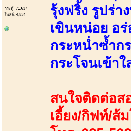
รุ้งฟริ้ง รูปร่
กระทู้: 71,637
โพสต์: 4,934
เขินหน่อย อร่
กระหน่ำซ้ำกร
กระโจนเข้าใส
สนใจติดต่อสอ
เอี้ยง/กิฟท์/ส