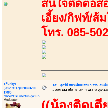
สนใจติดต่อสอ
เอี้ยง/กิฟท์/ส
โทร. 085-50
+Funky+
ตอบ: ศุกร์นี้ !!มาเพียบ!!สวย น่ารัก เสน่ห์
(เสนา.ซ.17)10:00-06:00
«
ตอบ #14 เมื่อ:
08:42:01 AM 04 ตุลาคม
T:085-
5027899♥Line:funkyclub
Moderator
((น้องติดเตี