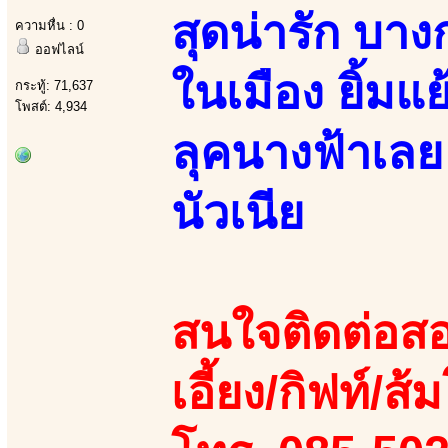
สุดน่ารัก บา
ความหื่น : 0
ออฟไลน์
ในเมือง ยิ้มแ
กระทู้: 71,637
โพสต์: 4,934
ลุคนางฟ้าเลย
นัวเนีย
สนใจติดต่อสอ
เอี้ยง/กิฟท์/ส