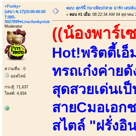
+Funky+
ตอบ: ศุกร์นี้ !!มาเพียบ!!สวย น่ารัก เสน่ห์
(เสนา.ซ.17)10:00-06:00
«
ตอบ #1 เมื่อ:
08:22:34 AM 04 ตุลาคม 
T:085-
5027899♥Line:funkyclub
Moderator
((น้องพาร์เ
Hot!พริตตี้เอ็
ทรถเก๋งค่ายดั
ความหื่น : 0
ออฟไลน์
สุดสวยเด่นเป
กระทู้: 71,637
โพสต์: 4,934
สายCมอเอกชน
สไตล์ "ฝรั่งอ