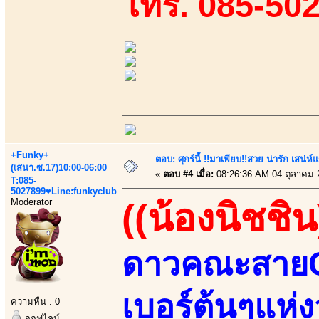
โทร. 085-50
+Funky+
ตอบ: ศุกร์นี้ !!มาเพียบ!!สวย น่ารัก เสน่ห์
(เสนา.ซ.17)10:00-06:00
«
ตอบ #4 เมื่อ:
08:26:36 AM 04 ตุลาคม 
T:085-
5027899♥Line:funkyclub
Moderator
((น้องนิชชิน
ดาวคณะสายCปี
เบอร์ต้นๆแห่
ความหื่น : 0
ออฟไลน์