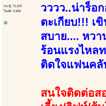
วววว..น่าร็อก
กระทู้: 71,637
โพสต์: 4,934
ตะเกียบ!!! เข
สบาย.... หวาน
ร้อนแรงไหลทะ
ติดใจแฟนคลับ
สนใจติดต่อสอ