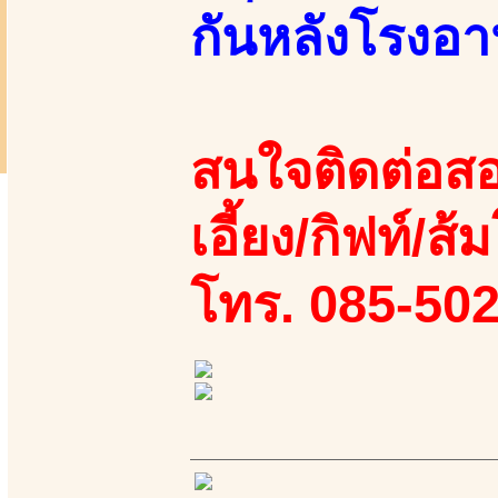
กันหลังโรงอ
สนใจติดต่อสอ
เอี้ยง/กิฟท์/ส
โทร. 085-50