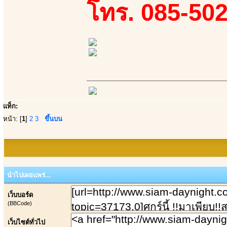
โทร. 085-502
แท็ก:
หน้า: [
1
]
2
3
ขึ้นบน
นำไปเผยแพร่...
เว็บบอร์ด
(BBCode)
เว็บไซต์ทั่วไป