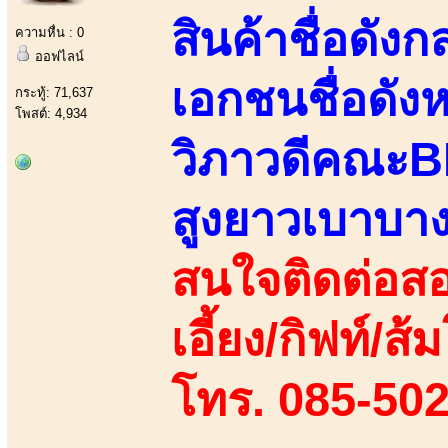
สินค้าชื่อดั
ความหื่น : 0
ออฟไลน์
เอกชนชื่อดัง
กระทู้: 71,637
โพสต์: 4,934
วิภาวดีคณะBBA
สูงยาวเบาบา
สนใจติดต่อสอ
เอี้ยง/กิฟท์/ส
โทร. 085-502