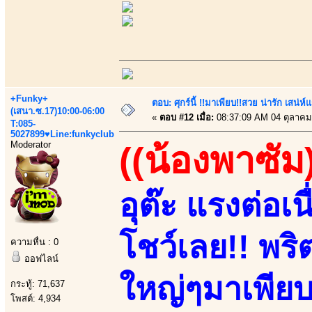
+Funky+
ตอบ: ศุกร์นี้ !!มาเพียบ!!สวย น่ารัก เสน่ห์
(เสนา.ซ.17)10:00-06:00
«
ตอบ #12 เมื่อ:
08:37:09 AM 04 ตุลาคม
T:085-
5027899♥Line:funkyclub
Moderator
((น้องพาซัม
อุต๊ะ แรงต่อเ
โชว์เลย!! พริต
ความหื่น : 0
ออฟไลน์
ใหญ่ๆมาเพียบ!!
กระทู้: 71,637
โพสต์: 4,934