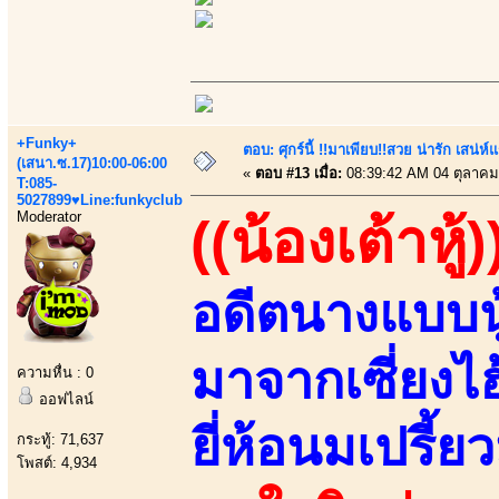
+Funky+
ตอบ: ศุกร์นี้ !!มาเพียบ!!สวย น่ารัก เสน่ห์
(เสนา.ซ.17)10:00-06:00
«
ตอบ #13 เมื่อ:
08:39:42 AM 04 ตุลาคม
T:085-
5027899♥Line:funkyclub
Moderator
((น้องเต้าหู้)
อดีตนางแบบนู
มาจากเซี่ยงไ
ความหื่น : 0
ออฟไลน์
ยี่ห้อนมเปรี้ยว
กระทู้: 71,637
โพสต์: 4,934