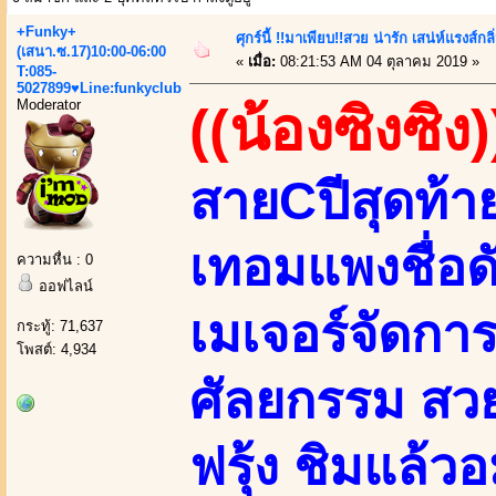
+Funky+
ศุกร์นี้ !!มาเพียบ!!สวย น่ารัก เสน่ห์แรงส์กล
(เสนา.ซ.17)10:00-06:00
«
เมื่อ:
08:21:53 AM 04 ตุลาคม 2019 »
T:085-
5027899♥Line:funkyclub
Moderator
((น้องซิงซิง)
สายCปีสุดท้า
เทอมแพงชื่อด
ความหื่น : 0
ออฟไลน์
เมเจอร์จัดกา
กระทู้: 71,637
โพสต์: 4,934
ศัลยกรรม สวย 
ฟรุ้ง ชิมแล้