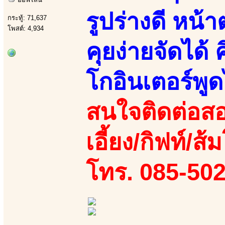
รูปร่างดี หน
กระทู้: 71,637
โพสต์: 4,934
คุยง่ายจัดได้ 
โกอินเตอร์พู
สนใจติดต่อสอ
เอี้ยง/กิฟท์/ส
โทร. 085-50