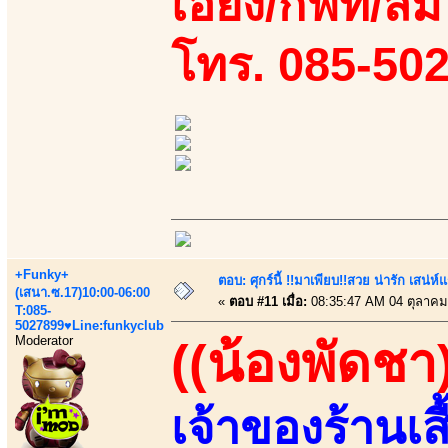
เอี้ยง/กิฟท์/ส
โทร. 085-502
+Funky+
ตอบ: ศุกร์นี้ !!มาเพียบ!!สวย น่ารัก เสน่ห์
(เสนา.ซ.17)10:00-06:00
«
ตอบ #11 เมื่อ:
08:35:47 AM 04 ตุลาคม
T:085-
5027899♥Line:funkyclub
Moderator
((น้องพัดชา
เจ้าของร้านเส