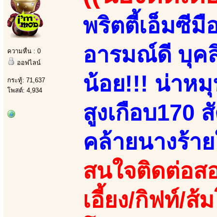
พริตตี้เอ็มซีม
อารมณ์ดี บุค
ความหื่น : 0
ออฟไลน์
น้อย!!! น่าหม
กระทู้: 71,637
โพสต์: 4,934
สูงเกือบ170 ส
คล้ายนางร้า
สนใจติดต่อสอ
เอี้ยง/กิฟท์/ส