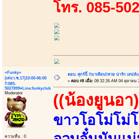
โทร. 085-50
+Funky+
ตอบ: ศุกร์นี้ !!มาเพียบ!!สวย น่ารัก เสน่ห์
(เสนา.ซ.17)10:00-06:00
«
ตอบ #8 เมื่อ:
08:32:26 AM 04 ตุลาคม 
T:085-
5027899♥Line:funkyclub
Moderator
((น้องยูนอา)
ขาวโอโม่โม่โม
อวบอั๋นมันแน
ความหื่น : 0