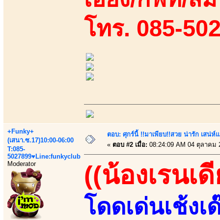
โทร. 085-50
+Funky+
ตอบ: ศุกร์นี้ !!มาเพียบ!!สวย น่ารัก เสน่ห์
(เสนา.ซ.17)10:00-06:00
«
ตอบ #2 เมื่อ:
08:24:09 AM 04 ตุลาคม 
T:085-
5027899♥Line:funkyclub
Moderator
((น้องเรนเดีย
โดดเด่นเช้งเด