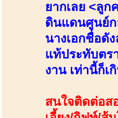
ยากเลย <ลูกคร
ดินแดนศูนย์ก
นางเอกชื่อดั
แท้ประทับตราต
งาน เท่านี้ก็เกิ
สนใจติดต่อสอ
เอี้ยง/กิฟท์/ส