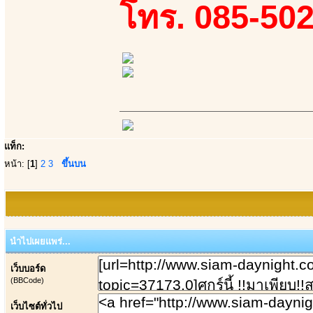
โทร. 085-502
แท็ก:
หน้า: [
1
]
2
3
ขึ้นบน
นำไปเผยแพร่...
เว็บบอร์ด
(BBCode)
เว็บไซต์ทั่วไป