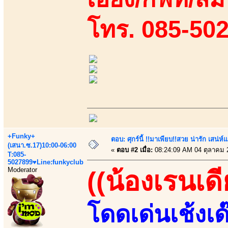
โทร. 085-50
+Funky+
ตอบ: ศุกร์นี้ !!มาเพียบ!!สวย น่ารัก เสน่ห์
(เสนา.ซ.17)10:00-06:00
«
ตอบ #2 เมื่อ:
08:24:09 AM 04 ตุลาคม 
T:085-
5027899♥Line:funkyclub
Moderator
((น้องเรนเดีย
โดดเด่นเช้งเด