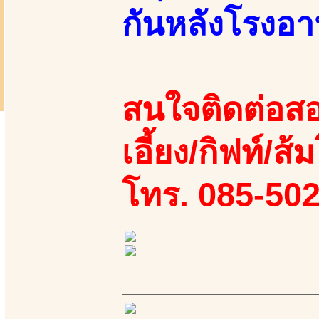
กันหลังโรงอ
สนใจติดต่อสอ
เอี้ยง/กิฟท์/ส
โทร. 085-50