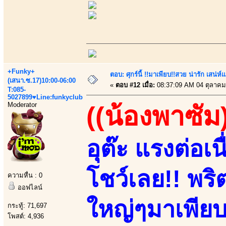
+Funky+
ตอบ: ศุกร์นี้ !!มาเพียบ!!สวย น่ารัก เสน่ห์
(เสนา.ซ.17)10:00-06:00
«
ตอบ #12 เมื่อ:
08:37:09 AM 04 ตุลาคม
T:085-
5027899♥Line:funkyclub
Moderator
((น้องพาซัม
อุต๊ะ แรงต่อเ
โชว์เลย!! พริต
ความหื่น : 0
ออฟไลน์
ใหญ่ๆมาเพียบ!!
กระทู้: 71,697
โพสต์: 4,936