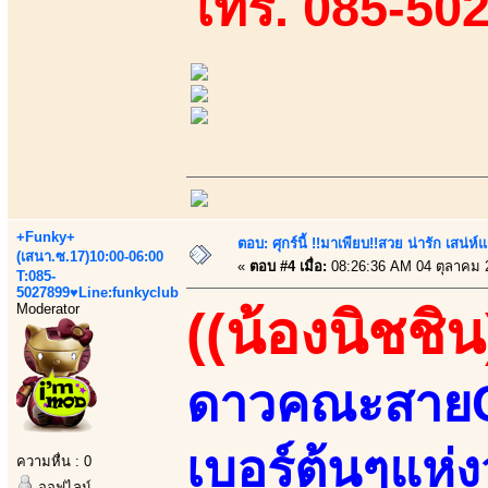
โทร. 085-50
+Funky+
ตอบ: ศุกร์นี้ !!มาเพียบ!!สวย น่ารัก เสน่ห์
(เสนา.ซ.17)10:00-06:00
«
ตอบ #4 เมื่อ:
08:26:36 AM 04 ตุลาคม 
T:085-
5027899♥Line:funkyclub
Moderator
((น้องนิชชิน
ดาวคณะสายCปี
เบอร์ต้นๆแห่
ความหื่น : 0
ออฟไลน์