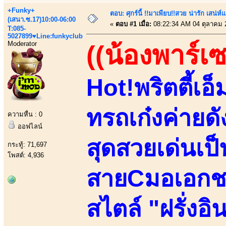
+Funky+
ตอบ: ศุกร์นี้ !!มาเพียบ!!สวย น่ารัก เสน่ห์
(เสนา.ซ.17)10:00-06:00
«
ตอบ #1 เมื่อ:
08:22:34 AM 04 ตุลาคม 
T:085-
5027899♥Line:funkyclub
Moderator
((น้องพาร์เ
Hot!พริตตี้เอ็
ทรถเก๋งค่ายดั
ความหื่น : 0
ออฟไลน์
สุดสวยเด่นเป
กระทู้: 71,697
โพสต์: 4,936
สายCมอเอกชน
สไตล์ "ฝรั่งอ