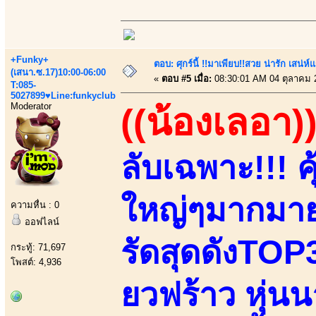
+Funky+
ตอบ: ศุกร์นี้ !!มาเพียบ!!สวย น่ารัก เสน่ห์
(เสนา.ซ.17)10:00-06:00
«
ตอบ #5 เมื่อ:
08:30:01 AM 04 ตุลาคม 
T:085-
5027899♥Line:funkyclub
Moderator
((น้องเลอา)
ลับเฉพาะ!!! คุ
ใหญ่ๆมากมาย
ความหื่น : 0
ออฟไลน์
รัดสุดดังTOP3
กระทู้: 71,697
โพสต์: 4,936
ยวฟร้าว หุ่น