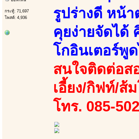
รูปร่างดี หน
กระทู้: 71,697
โพสต์: 4,936
คุยง่ายจัดได้ 
โกอินเตอร์พู
สนใจติดต่อสอ
เอี้ยง/กิฟท์/ส
โทร. 085-50