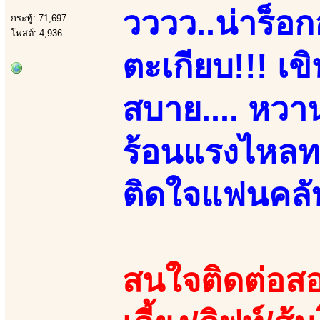
วววว..น่าร็อก
กระทู้: 71,697
โพสต์: 4,936
ตะเกียบ!!! เข
สบาย.... หวาน
ร้อนแรงไหลทะ
ติดใจแฟนคลับ
สนใจติดต่อสอ