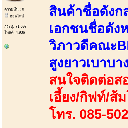
สินค้าชื่อดั
ความหื่น : 0
ออฟไลน์
เอกชนชื่อดัง
กระทู้: 71,697
โพสต์: 4,936
วิภาวดีคณะBBA
สูงยาวเบาบา
สนใจติดต่อสอ
เอี้ยง/กิฟท์/ส
โทร. 085-502