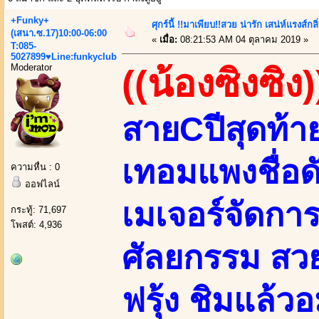
+Funky+
ศุกร์นี้ !!มาเพียบ!!สวย น่ารัก เสน่ห์แรงส์กล
(เสนา.ซ.17)10:00-06:00
«
เมื่อ:
08:21:53 AM 04 ตุลาคม 2019 »
T:085-
5027899♥Line:funkyclub
Moderator
((น้องซิงซิง)
สายCปีสุดท้า
เทอมแพงชื่อด
ความหื่น : 0
ออฟไลน์
เมเจอร์จัดกา
กระทู้: 71,697
โพสต์: 4,936
ศัลยกรรม สวย 
ฟรุ้ง ชิมแล้