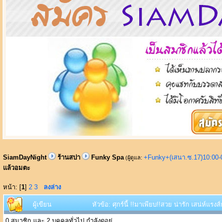
SiamDayNight
ร้านสปา
Funky Spa
+Funky+(เสนา.ซ.17)10:00-
(ผู้ดูแล:
แล้วอมตะ
หน้า: [
1
]
2
3
ลงล่าง
ผู้เขียน
หัวข้อ: ศุกร์นี้ !!มาเพียบ!!สวย น่ารัก เสน่ห์แรง
0 สมาชิก และ 2 บุคคลทั่วไป กำลังดูอยู่