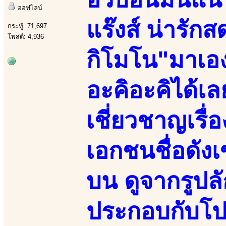
ออฟไลน์
แร๊งส์ น่ารักส
กระทู้: 71,697
โพสต์: 4,936
กิโมโน"มาเอง
อะคิอะคิได้เ
เชี่ยวชาญเรื
เอกชนชื่อดัง
บน ดูจากรูปล
ประกอบกับโปร