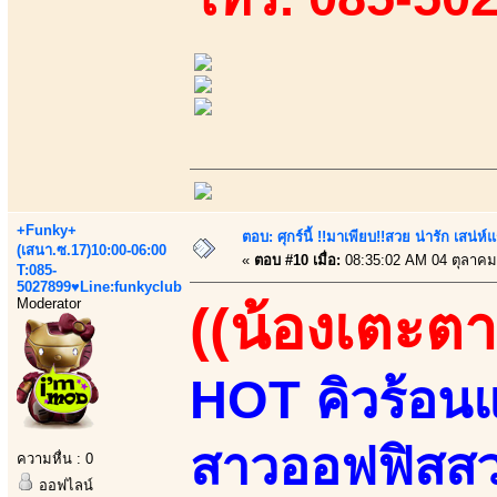
+Funky+
ตอบ: ศุกร์นี้ !!มาเพียบ!!สวย น่ารัก เสน่ห์
(เสนา.ซ.17)10:00-06:00
«
ตอบ #10 เมื่อ:
08:35:02 AM 04 ตุลาคม
T:085-
5027899♥Line:funkyclub
Moderator
((น้องเตะตา
HOT คิวร้อนแ
สาวออฟฟิสสวยเ
ความหื่น : 0
ออฟไลน์