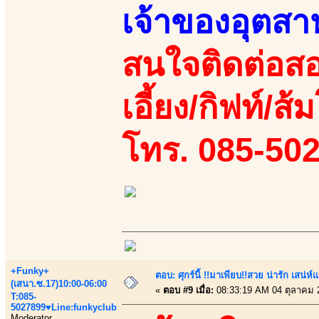
เจ้าของอุตส
สนใจติดต่อสอ
เอี้ยง/กิฟท์/ส
โทร. 085-50
+Funky+
ตอบ: ศุกร์นี้ !!มาเพียบ!!สวย น่ารัก เสน่ห์
(เสนา.ซ.17)10:00-06:00
«
ตอบ #9 เมื่อ:
08:33:19 AM 04 ตุลาคม 
T:085-
5027899♥Line:funkyclub
Moderator