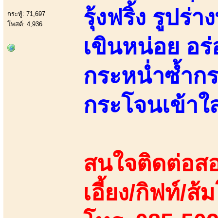
รุ้งฟริ้ง รูปร่
กระทู้: 71,697
โพสต์: 4,936
เขินหน่อย อร่
กระหน่ำซ้ำกร
กระโจนเข้าใส
สนใจติดต่อสอ
เอี้ยง/กิฟท์/ส