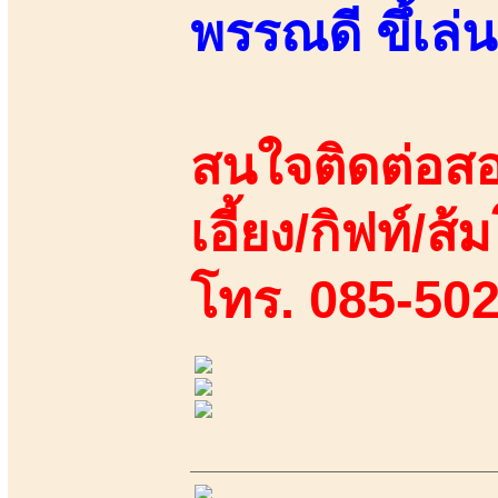
พรรณดี ขึ้เล่
สนใจติดต่อสอ
เอี้ยง/กิฟท์/ส
โทร. 085-50