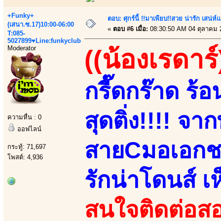
+Funky+
ตอบ: ศุกร์นี้ !!มาเพียบ!!สวย น่ารัก เสน่ห์
(เสนา.ซ.17)10:00-06:00
«
ตอบ #6 เมื่อ:
08:30:50 AM 04 ตุลาคม 
T:085-
5027899♥Line:funkyclub
Moderator
((น้องเรดาร์
กรี๊ดกร๊าด ร้
สุดติ่ง!!!! จา
ความหื่น : 0
ออฟไลน์
สายCมอเอกชนห
กระทู้: 71,697
โพสต์: 4,936
รักน่าโดนส์ 
สนใจติดต่อสอ