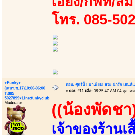
เอี้ยง/กิฟท์/ส
โทร. 085-502
+Funky+
ตอบ: ศุกร์นี้ !!มาเพียบ!!สวย น่ารัก เสน่ห์
(เสนา.ซ.17)10:00-06:00
«
ตอบ #11 เมื่อ:
08:35:47 AM 04 ตุลาคม
T:085-
5027899♥Line:funkyclub
Moderator
((น้องพัดชา
เจ้าของร้านเส