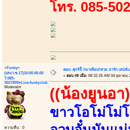
โทร. 085-50
+Funky+
ตอบ: ศุกร์นี้ !!มาเพียบ!!สวย น่ารัก เสน่ห์
(เสนา.ซ.17)10:00-06:00
«
ตอบ #8 เมื่อ:
08:32:26 AM 04 ตุลาคม 
T:085-
5027899♥Line:funkyclub
Moderator
((น้องยูนอา)
ขาวโอโม่โม่โม
อวบอั๋นมันแน
ความหื่น : 0