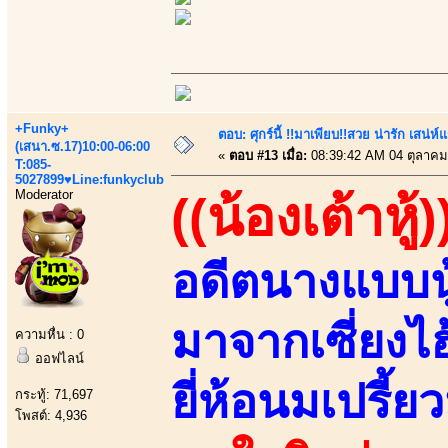
+Funky+
ตอบ: ศุกร์นี้ !!มาเพียบ!!สวย น่ารัก เสน่ห์
(เสนา.ซ.17)10:00-06:00
«
ตอบ #13 เมื่อ:
08:39:42 AM 04 ตุลาคม
T:085-
5027899♥Line:funkyclub
Moderator
((น้องเต้าหู้)
อดีตนางแบบนู
มาจากเซี่ยงไ
ความหื่น : 0
ออฟไลน์
ยี่ห้อนมเปรี้ยว
กระทู้: 71,697
โพสต์: 4,936