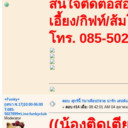
สนใจติดต่อสอ
เอี้ยง/กิฟท์/ส
โทร. 085-50
+Funky+
ตอบ: ศุกร์นี้ !!มาเพียบ!!สวย น่ารัก เสน่ห์
(เสนา.ซ.17)10:00-06:00
«
ตอบ #14 เมื่อ:
08:42:01 AM 04 ตุลาคม
T:085-
5027899♥Line:funkyclub
Moderator
((น้องติดเตี