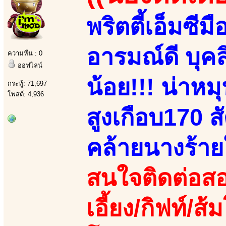
พริตตี้เอ็มซีม
อารมณ์ดี บุค
ความหื่น : 0
ออฟไลน์
น้อย!!! น่าหม
กระทู้: 71,697
โพสต์: 4,936
สูงเกือบ170 ส
คล้ายนางร้า
สนใจติดต่อสอ
เอี้ยง/กิฟท์/ส