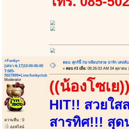
โทร. 085-50
+Funky+
ตอบ: ศุกร์นี้ !!มาเพียบ!!สวย น่ารัก เสน่ห์
(เสนา.ซ.17)10:00-06:00
«
ตอบ #3 เมื่อ:
08:26:03 AM 04 ตุลาคม 
T:085-
5027899♥Line:funkyclub
Moderator
((น้องโซเย)
HIT!! สวยใสสา
สารทิศ!!! สุดน
ความหื่น : 0
ออฟไลน์