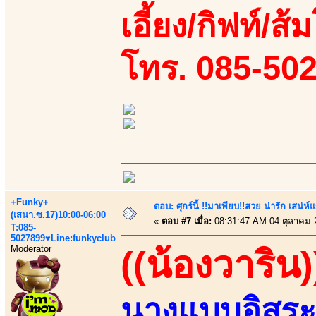
เอี้ยง/กิฟท์/ส
โทร. 085-50
+Funky+
ตอบ: ศุกร์นี้ !!มาเพียบ!!สวย น่ารัก เสน่ห์
(เสนา.ซ.17)10:00-06:00
«
ตอบ #7 เมื่อ:
08:31:47 AM 04 ตุลาคม 
T:085-
5027899♥Line:funkyclub
Moderator
((น้องวาริน)
นางแบบอิสระ