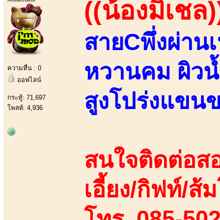
((น้องมิเชล)
สายCพึ่งผ่าน
หวานคม ผิวน้
ความหื่น : 0
ออฟไลน์
สูงโปร่งแขน
กระทู้: 71,697
โพสต์: 4,936
สนใจติดต่อสอ
เอี้ยง/กิฟท์/ส
โทร. 085-502