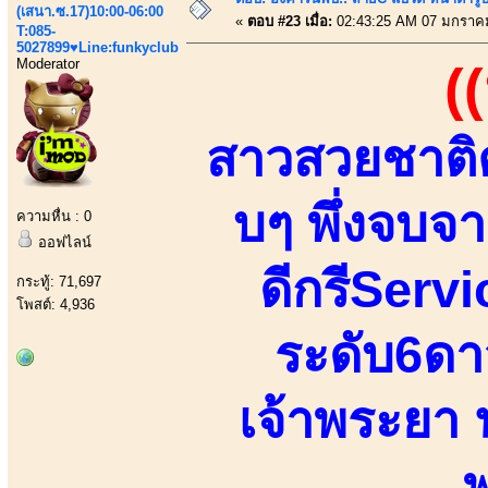
(เสนา.ซ.17)10:00-06:00
«
ตอบ #23 เมื่อ:
02:43:25 AM 07 มกราค
T:085-
5027899♥Line:funkyclub
Moderator
(
สาวสวยชาติต
บๆ พึ่งจบ
ความหื่น : 0
ออฟไลน์
ดีกรีServi
กระทู้: 71,697
โพสต์: 4,936
ระดับ6ดา
เจ้าพระยา 