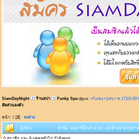
SiamDayNight
ร้านสปา
Funky Spa
+Funky+(เสนา.ซ.17)10:00-
(ผู้ดูแล:
สัดส่วนลงตัว
หน้า:
1
[
2
]
ลงล่าง
ผู้เขียน
หัวข้อ: อังคาร์นี้พบ!! สายC แบ๊วดี หน้าตารูปร่
0 สมาชิก และ 8 บุคคลทั่วไป กำลังดูอยู่