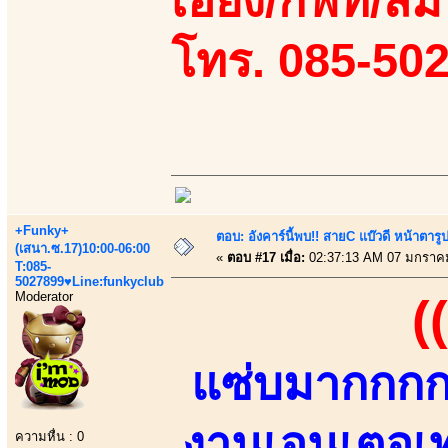
เอี้ยง/กิฟท์/ส
โทร. 085-50
+Funky+
ตอบ: อังคาร์นี้พบ!! สายC แบ๊วดี หน้าตารู
(เสนา.ซ.17)10:00-06:00
«
ตอบ #17 เมื่อ:
02:37:13 AM 07 มกราค
T:085-
5027899♥Line:funkyclub
Moderator
(
แซ่บมากกกก!
งานเอนเตอเทน
ความหื่น : 0