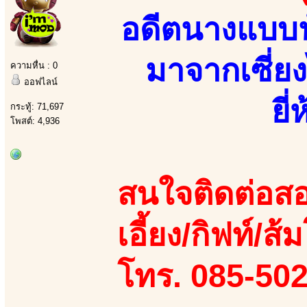
อดีตนางแบบน
มาจากเซี่ย
ความหื่น : 0
ออฟไลน์
ยี่
กระทู้: 71,697
โพสต์: 4,936
สนใจติดต่อสอ
เอี้ยง/กิฟท์/ส
โทร. 085-50