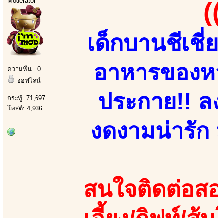
Moderator
(
เด็กบานชีเช
อาหารของหวา
ความหื่น : 0
ออฟไลน์
ประกาย!! ลง
กระทู้: 71,697
โพสต์: 4,936
งดงามน่ารัก 
สนใจติดต่อสอ