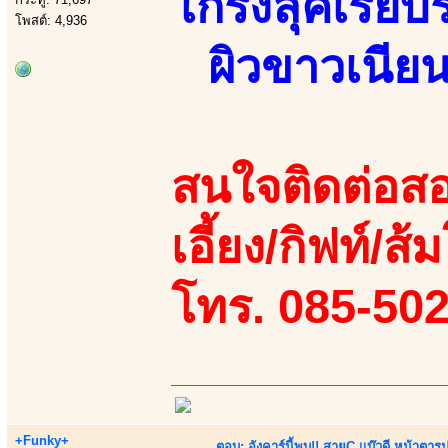
เกร็งลุคเรีย
โพสต์: 4,936
ผิวขาวเนีย
สนใจติดต่อสอ
เอี้ยง/กิฟท์/ส
โทร. 085-50
+Funky+
ตอบ: อังคาร์นี้พบ!! สายC แบ๊วดี หน้าตารู