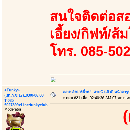
สนใจติดต่อสอ
เอี้ยง/กิฟท์/ส
โทร. 085-50
+Funky+
ตอบ: อังคาร์นี้พบ!! สายC แบ๊วดี หน้าตารู
(เสนา.ซ.17)10:00-06:00
«
ตอบ #21 เมื่อ:
02:40:36 AM 07 มกราค
T:085-
5027899♥Line:funkyclub
Moderator
(