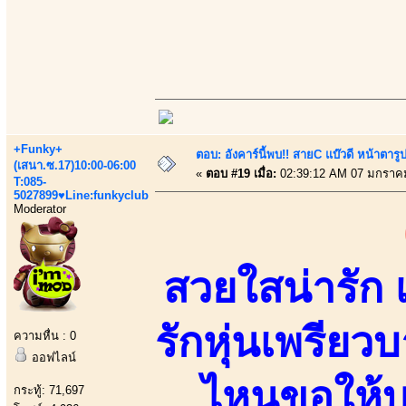
+Funky+
ตอบ: อังคาร์นี้พบ!! สายC แบ๊วดี หน้าตารู
(เสนา.ซ.17)10:00-06:00
«
ตอบ #19 เมื่อ:
02:39:12 AM 07 มกราค
T:085-
5027899♥Line:funkyclub
Moderator
สวยใสน่ารัก 
รักหุ่นเพรียว
ความหื่น : 0
ออฟไลน์
ไหนขอให้บ
กระทู้: 71,697