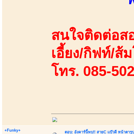
สนใจติดต่อสอ
เอี้ยง/กิฟท์/ส
โทร. 085-50
+Funky+
ตอบ: อังคาร์นี้พบ!! สายC แบ๊วดี หน้าตารู