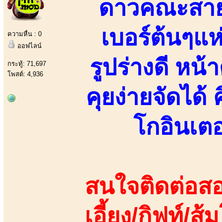
ดาวคณะสายCป
เบอร์ต้นๆแห
ความหื่น : 0
ออฟไลน์
รูปร่างดี ห
กระทู้: 71,697
โพสต์: 4,936
คุยง่ายจัดได้
โกอินเตอ
สนใจติดต่อสอ
เอี้ยง/กิฟท์/ส