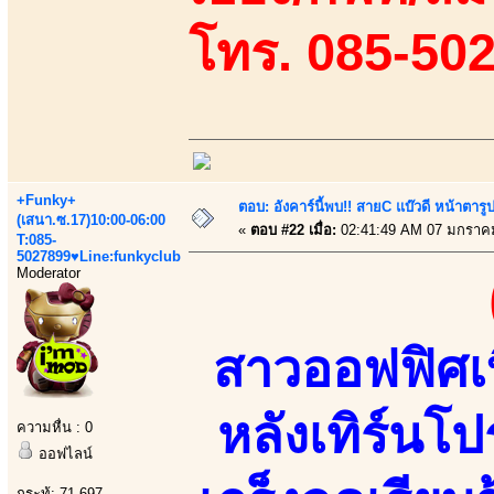
โทร. 085-50
+Funky+
ตอบ: อังคาร์นี้พบ!! สายC แบ๊วดี หน้าตารู
(เสนา.ซ.17)10:00-06:00
«
ตอบ #22 เมื่อ:
02:41:49 AM 07 มกราค
T:085-
5027899♥Line:funkyclub
Moderator
สาวออฟฟิศเบ
หลังเทิร์นโป
ความหื่น : 0
ออฟไลน์
กระทู้: 71,697