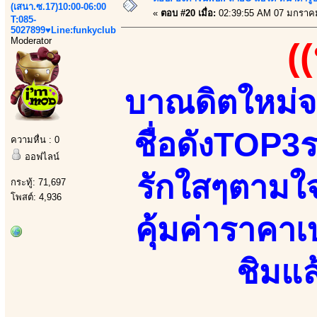
(เสนา.ซ.17)10:00-06:00
«
ตอบ #20 เมื่อ:
02:39:55 AM 07 มกราค
T:085-
5027899♥Line:funkyclub
Moderator
(
บาณดิตใหม่จ
ชื่อดังTOP3ร
ความหื่น : 0
ออฟไลน์
รักใสๆตามใจ 
กระทู้: 71,697
โพสต์: 4,936
คุ้มค่าราคาเ
ชิมแล