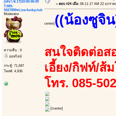
(เสนา.ซ.17)10:00-06:00
«
ตอบ #24 เมื่อ:
06:11:17 AM 22 มกราค
T:085-
5027899♥Line:funkyclub
Moderator
((น้องซูจิน
center]
สนใจติดต่อสอ
ความหื่น : 0
ออฟไลน์
เอี้ยง/กิฟท์/ส
กระทู้: 71,697
โพสต์: 4,936
โทร. 085-50
[/center]