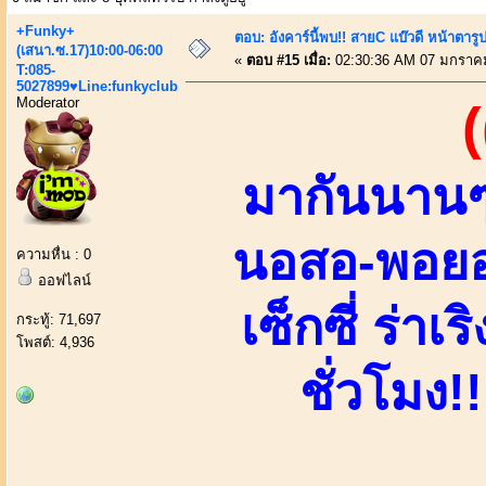
+Funky+
ตอบ: อังคาร์นี้พบ!! สายC แบ๊วดี หน้าตารู
(เสนา.ซ.17)10:00-06:00
«
ตอบ #15 เมื่อ:
02:30:36 AM 07 มกราค
T:085-
5027899♥Line:funkyclub
Moderator
(
มากันนานๆ
นอสอ-พอยอบ
ความหื่น : 0
ออฟไลน์
เซ็กซี่ ร่า
กระทู้: 71,697
โพสต์: 4,936
ชั่วโมง!