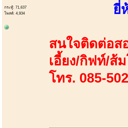
ยี่
กระทู้: 71,637
โพสต์: 4,934
สนใจติดต่อสอ
เอี้ยง/กิฟท์/ส
โทร. 085-50