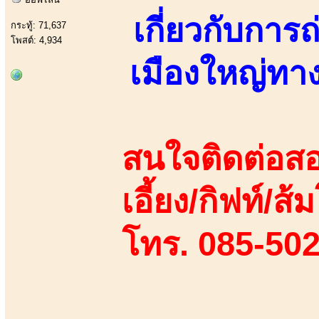
เกี่ยวกับกา
กระทู้: 71,637
โพสต์: 4,934
เมืองใหญ่ทาง
สนใจติดต่อสอ
เอี้ยง/กิฟท์/ส
โทร. 085-50