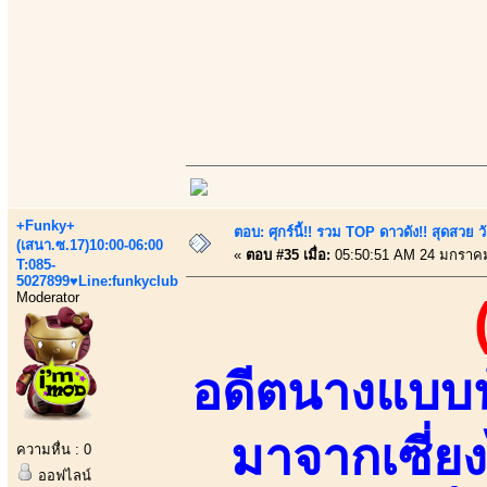
+Funky+
ตอบ: ศุกร์นี้!! รวม TOP ดาวดัง!! สุดสวย 
(เสนา.ซ.17)10:00-06:00
«
ตอบ #35 เมื่อ:
05:50:51 AM 24 มกราคม
T:085-
5027899♥Line:funkyclub
Moderator
อดีตนางแบบน
มาจากเซี่ย
ความหื่น : 0
ออฟไลน์