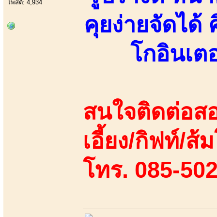
โพสต์: 4,934
คุยง่ายจัดได้
โกอินเตอ
สนใจติดต่อสอ
เอี้ยง/กิฟท์/ส
โทร. 085-50