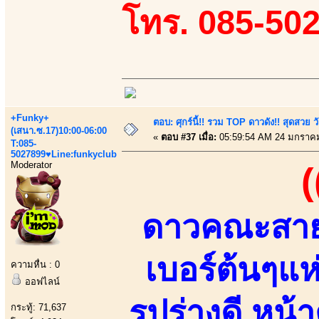
โทร. 085-50
+Funky+
ตอบ: ศุกร์นี้!! รวม TOP ดาวดัง!! สุดสวย 
(เสนา.ซ.17)10:00-06:00
«
ตอบ #37 เมื่อ:
05:59:54 AM 24 มกราคม
T:085-
5027899♥Line:funkyclub
Moderator
(
ดาวคณะสายCป
เบอร์ต้นๆแห
ความหื่น : 0
ออฟไลน์
รูปร่างดี ห
กระทู้: 71,637