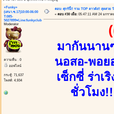
+Funky+
ตอบ: ศุกร์นี้!! รวม TOP ดาวดัง!! สุดสวย 
(เสนา.ซ.17)10:00-06:00
«
ตอบ #30 เมื่อ:
05:47:11 AM 24 มกราคม
T:085-
5027899♥Line:funkyclub
Moderator
(
มากันนานๆ
นอสอ-พอยอบ
ความหื่น : 0
ออฟไลน์
เซ็กซี่ ร่า
กระทู้: 71,637
โพสต์: 4,934
ชั่วโมง!