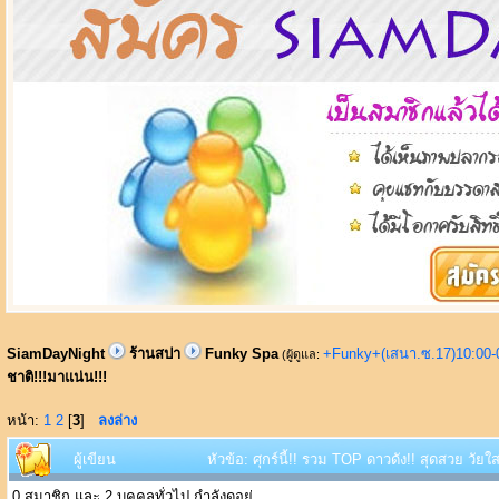
SiamDayNight
ร้านสปา
Funky Spa
+Funky+(เสนา.ซ.17)10:00-
(ผู้ดูแล:
ชาติ!!!มาแน่น!!!
หน้า:
1
2
[
3
]
ลงล่าง
ผู้เขียน
หัวข้อ: ศุกร์นี้!! รวม TOP ดาวดัง!! สุดสวย วัย
0 สมาชิก และ 2 บุคคลทั่วไป กำลังดูอยู่