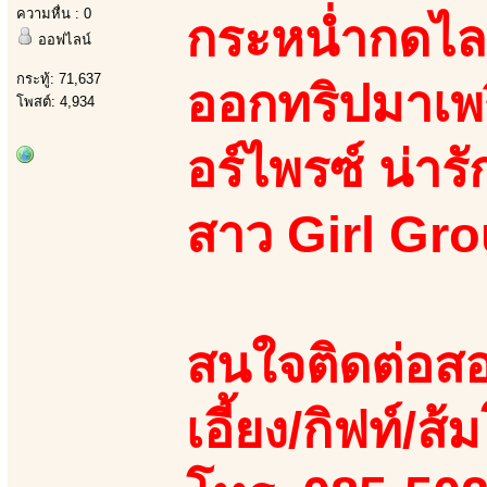
ความหื่น : 0
กระหน่ำกดไลค
ออฟไลน์
กระทู้: 71,637
ออกทริปมาเพร
โพสต์: 4,934
อร์ไพรซ์ น่ารั
สาว Girl Gro
สนใจติดต่อสอ
เอี้ยง/กิฟท์/ส