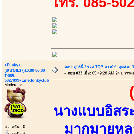
โทร. 085-50
+Funky+
ตอบ: ศุกร์นี้!! รวม TOP ดาวดัง!! สุดสวย 
(เสนา.ซ.17)10:00-06:00
«
ตอบ #33 เมื่อ:
05:49:28 AM 24 มกราคม
T:085-
5027899♥Line:funkyclub
Moderator
นางแบบอิสร
มากมายหลา
ความหื่น : 0
ออฟไลน์