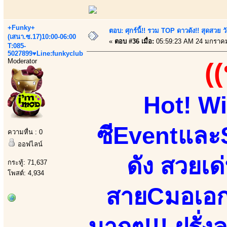
+Funky+
ตอบ: ศุกร์นี้!! รวม TOP ดาวดัง!! สุดสวย 
(เสนา.ซ.17)10:00-06:00
«
ตอบ #36 เมื่อ:
05:59:23 AM 24 มกราคม
T:085-
5027899♥Line:funkyclub
Moderator
(
Hot! Wi
ซีEventและ
ความหื่น : 0
ออฟไลน์
ดัง สวยเด
กระทู้: 71,637
โพสต์: 4,934
สายCมอเอกชน
มากๆ!!! ฝรั่ง