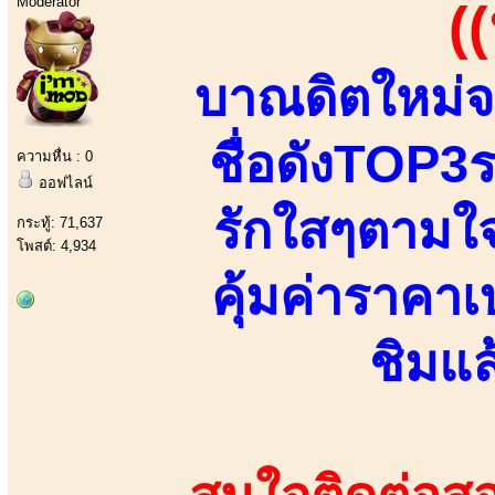
Moderator
(
บาณดิตใหม่จ
ชื่อดังTOP3ร
ความหื่น : 0
ออฟไลน์
รักใสๆตามใจ 
กระทู้: 71,637
โพสต์: 4,934
คุ้มค่าราคาเ
ชิมแล