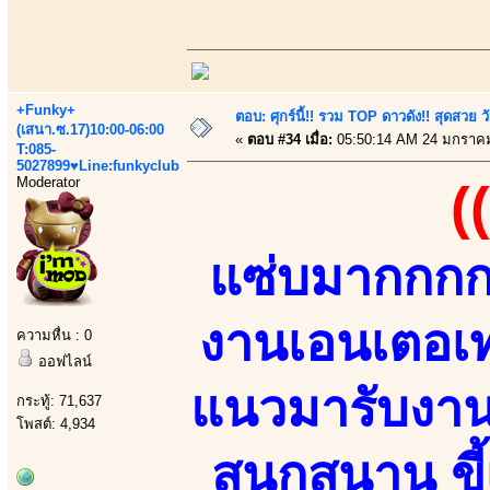
+Funky+
ตอบ: ศุกร์นี้!! รวม TOP ดาวดัง!! สุดสวย 
(เสนา.ซ.17)10:00-06:00
«
ตอบ #34 เมื่อ:
05:50:14 AM 24 มกราคม
T:085-
5027899♥Line:funkyclub
Moderator
(
แซ่บมากกกก!
งานเอนเตอเทน
ความหื่น : 0
ออฟไลน์
แนวมารับงานเ
กระทู้: 71,637
โพสต์: 4,934
สนุกสนาน ขี้