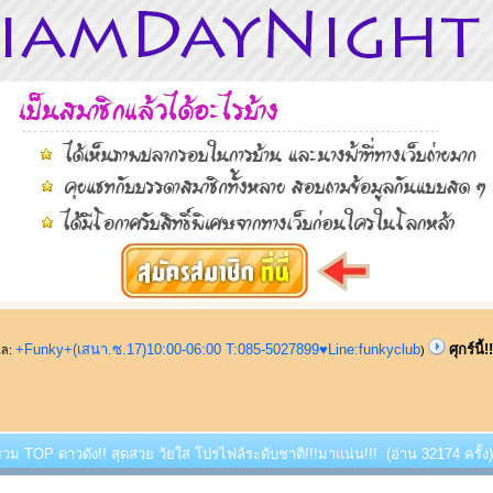
+Funky+(เสนา.ซ.17)10:00-06:00 T:085-5027899♥Line:funkyclub
ศุกร์นี
ูแล:
)
!! รวม TOP ดาวดัง!! สุดสวย วัยใส โปรไฟล์ระดับชาติ!!!มาแน่น!!! (อ่าน 32174 ครั้ง)