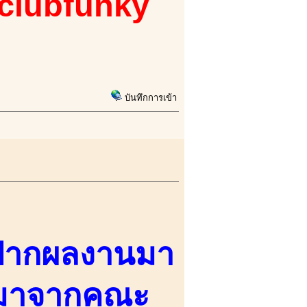
 clubfunky
บันทึกการเข้า
์ฝากผลงานมา
บมาจากคณะ