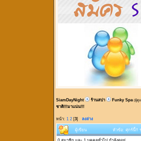
SiamDayNight
ร้านสปา
Funky Spa
(ผู้ด
ชาติ!!!มาแน่น!!!
หน้า:
1
2
[
3
]
ลงล่าง
ผู้เขียน
หัวข้อ: ศุกร์นี้
0 สมาชิก และ 1 บุคคลทั่วไป กำลังดูอยู่