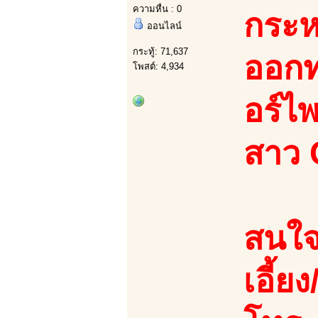
ความหื่น : 0
กระห
ออนไลน์
กระทู้: 71,637
ออกท
โพสต์: 4,934
อร์ไพ
สาว 
สนใจ
เอี้ย