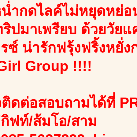
น่ำกดไลค์ไม่หยุดหย่อ
ริปมาเพรียบ ด้วยวัยแค
รซ์ น่ารักฟรุ้งฟริ้งหยั
Girl Group !!!!
ติดต่อสอบถามได้ที่ PR
ง/กิฟท์/ส้มโอ/สาม