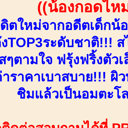
((น้องกอดไหม
ิตใหม่จากอดีตเด็กน้
ดังTOP3ระดับชาติ!!! สไ
สๆตามใจ ฟรุ้งฟริ้งตัวเ
ค่าราคาเบาสบาย!!! ผิว
ชิมแล้วเป็นอมตะโล