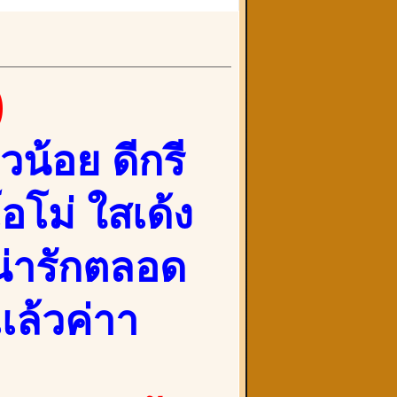
)
น้อย ดีกรี
โม่ ใสเด้ง
นน่ารักตลอด
เล้วค่าา