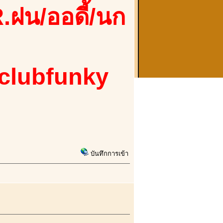
.ฝน/ออดี้/นก
 clubfunky
บันทึกการเข้า