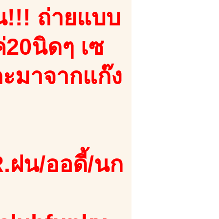
น!!! ถ่ายแบบ
่20นิดๆ เซ
่งกะมาจากแก๊ง
.ฝน/ออดี้/นก