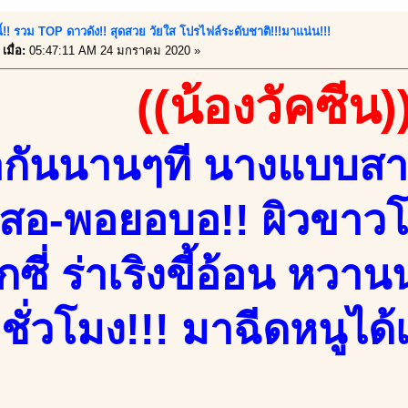
นี้!! รวม TOP ดาวดัง!! สุดสวย วัยใส โปรไฟล์ระดับชาติ!!!มาแน่น!!!
เมื่อ:
05:47:11 AM 24 มกราคม 2020 »
((น้องวัคซีน)
กันนานๆที นางแบบสาว
สอ-พอยอบอ!! ผิวขาวโอ
็กซี่ ร่าเริงขี้อ้อน หวา
ชั่วโมง!!! มาฉีดหนูได้เ