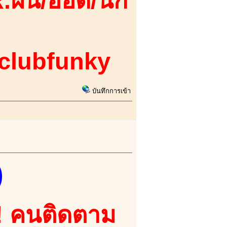
.ฝน/ออดี้/นก
 clubfunky
บันทึกการเข้า
)
!! คนติดตาม