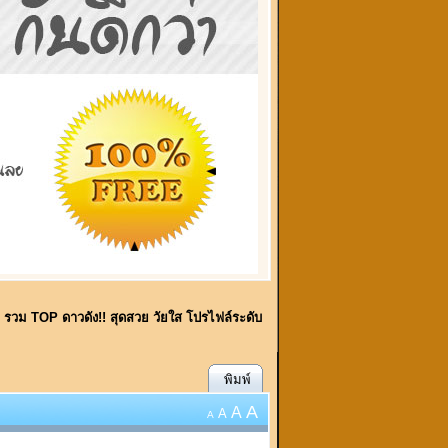
้!! รวม TOP ดาวดัง!! สุดสวย วัยใส โปรไฟล์ระดับ
พิมพ์
A
A
A
A