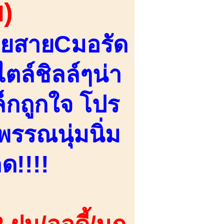
)
อยสายCมอรัด
ตล์ชิลล์ๆน่า
ล็กถูกใจ โปร
พรรณนุ่มนิ่ม
ด!!!!