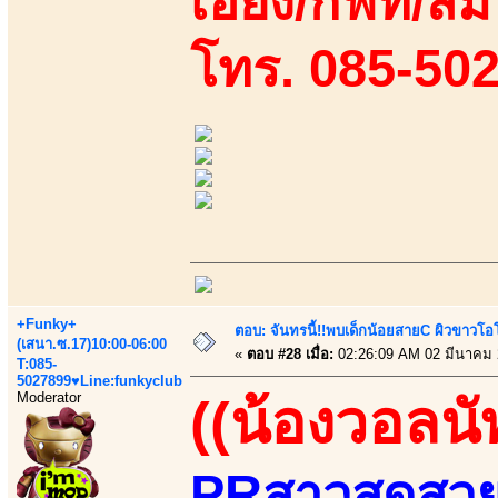
เอี้ยง/กิฟท์/ส้
โทร. 085-50
+Funky+
ตอบ: จันทรนี้!!พบเด็กน้อยสายC ผิวขาวโอโม
(เสนา.ซ.17)10:00-06:00
«
ตอบ #28 เมื่อ:
02:26:09 AM 02 มีนาคม 
T:085-
5027899♥Line:funkyclub
Moderator
((น้องวอลนั
PRสาวสุดสวยแ