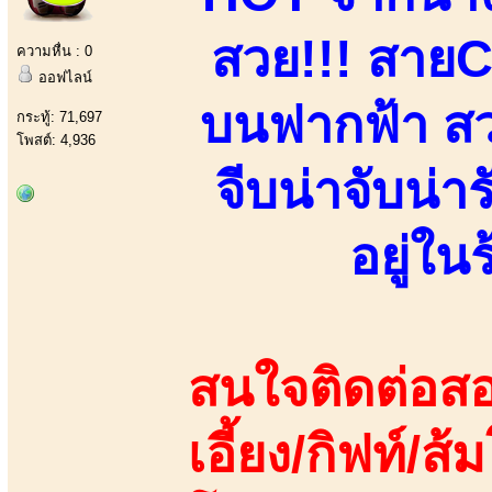
สวย!!! สาย
ความหื่น : 0
ออฟไลน์
บนฟากฟ้า สวย
กระทู้: 71,697
โพสต์: 4,936
จีบน่าจับน่า
อยู่ใ
สนใจติดต่อสอ
เอี้ยง/กิฟท์/ส