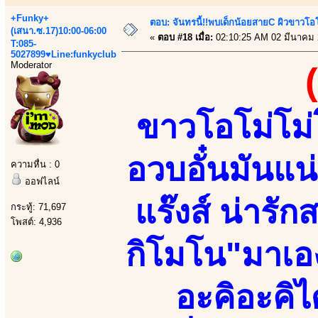
+Funky+
ตอบ: จันทรนี้!!พบเด็กน้อยสายC ผิวขาวโอโม
(เสนา.ซ.17)10:00-06:00
«
ตอบ #18 เมื่อ:
02:10:25 AM 02 มีนาคม 
T:085-
5027899♥Line:funkyclub
Moderator
ขาวโอโม่โม่โ
อวบอั๋นมันแน
ความหื่น : 0
ออฟไลน์
แร๊งส์ น่ารัก
กระทู้: 71,697
โพสต์: 4,936
กิโมโน"มาเอ
อะคิอะคิไ