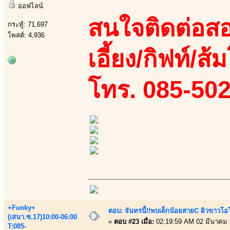
ออฟไลน์
สนใจติดต่อสอ
กระทู้: 71,697
โพสต์: 4,936
เอี้ยง/กิฟท์/ส้
โทร. 085-50
+Funky+
ตอบ: จันทรนี้!!พบเด็กน้อยสายC ผิวขาวโอโม
(เสนา.ซ.17)10:00-06:00
«
ตอบ #23 เมื่อ:
02:19:59 AM 02 มีนาคม 
T:085-