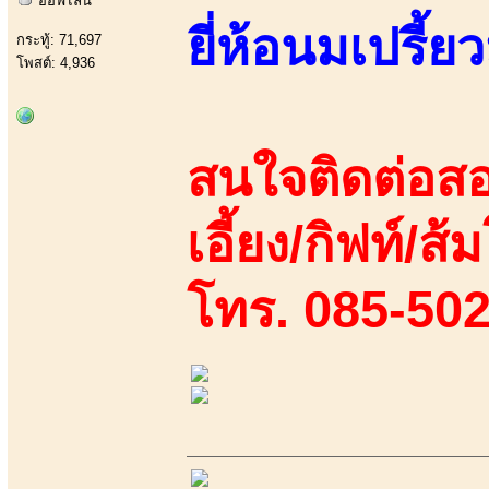
ออฟไลน์
ยี่ห้อนมเปรี้ยว
กระทู้: 71,697
โพสต์: 4,936
สนใจติดต่อสอ
เอี้ยง/กิฟท์/ส้
โทร. 085-50