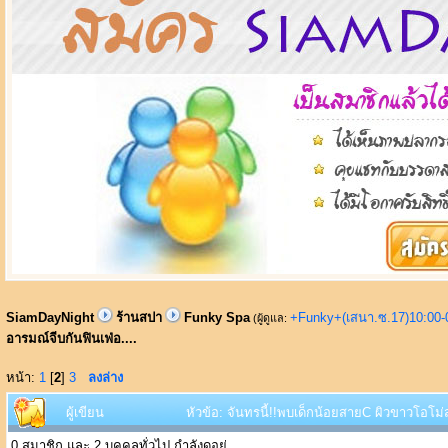
SiamDayNight
ร้านสปา
Funky Spa
+Funky+(เสนา.ซ.17)10:00-
(ผู้ดูแล:
อารมณ์จีบกันฟินเฟ่อ....
หน้า:
1
[
2
]
3
ลงล่าง
ผู้เขียน
หัวข้อ: จันทรนี้!!พบเด็กน้อยสายC ผิวขาวโอโม่ส
0 สมาชิก และ 2 บุคคลทั่วไป กำลังดูอยู่