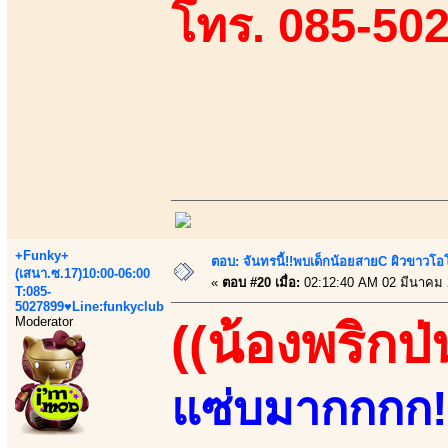
โทร. 085-50
+Funky+
ตอบ: จันทรนี้!!พบเด็กน้อยสายC ผิวขาวโอโม
(เสนา.ซ.17)10:00-06:00
«
ตอบ #20 เมื่อ:
02:12:40 AM 02 มีนาคม 
T:085-
5027899♥Line:funkyclub
Moderator
((น้องพริกป่
แซ่บมากกกก!!