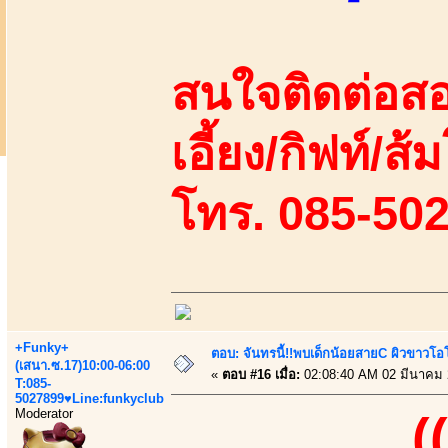
สนใจติดต่อสอ
เอี้ยง/กิฟท์/ส้
โทร. 085-50
+Funky+
ตอบ: จันทรนี้!!พบเด็กน้อยสายC ผิวขาวโอโม
(เสนา.ซ.17)10:00-06:00
«
ตอบ #16 เมื่อ:
02:08:40 AM 02 มีนาคม 
T:085-
5027899♥Line:funkyclub
Moderator
(