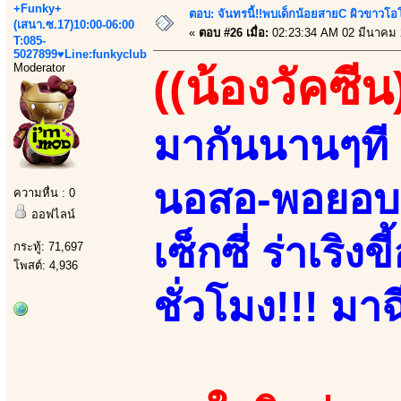
+Funky+
ตอบ: จันทรนี้!!พบเด็กน้อยสายC ผิวขาวโอโม
(เสนา.ซ.17)10:00-06:00
«
ตอบ #26 เมื่อ:
02:23:34 AM 02 มีนาคม 
T:085-
5027899♥Line:funkyclub
Moderator
((น้องวัคซีน
มากันนานๆที 
นอสอ-พอยอบอ!
ความหื่น : 0
ออฟไลน์
เซ็กซี่ ร่าเริ
กระทู้: 71,697
โพสต์: 4,936
ชั่วโมง!!! มาฉ