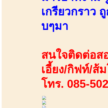
เกรียวกราว 
บๆมา
สนใจติดต่อสอ
เอี้ยง/กิฟท์/ส้
โทร. 085-50