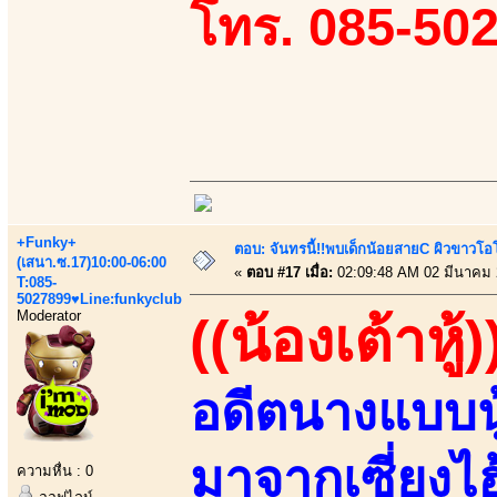
โทร. 085-50
+Funky+
ตอบ: จันทรนี้!!พบเด็กน้อยสายC ผิวขาวโอโม
(เสนา.ซ.17)10:00-06:00
«
ตอบ #17 เมื่อ:
02:09:48 AM 02 มีนาคม 
T:085-
5027899♥Line:funkyclub
Moderator
((น้องเต้าหู้)
อดีตนางแบบนู
มาจากเซี่ยงไ
ความหื่น : 0