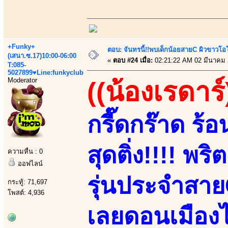
+Funky+
ตอบ: จันทรนี้!!พบเด็กน้อยสายC ผิวขาวโอโม
(เสนา.ซ.17)10:00-06:00
«
ตอบ #24 เมื่อ:
02:21:22 AM 02 มีนาคม 
T:085-
5027899♥Line:funkyclub
Moderator
((น้องเรดาร์
กรี๊ดกร๊าด ร้
สุดติ่ง!!!! พ
ความหื่น : 0
ออฟไลน์
รุ่นประจำสาย
กระทู้: 71,697
โพสต์: 4,936
เลยดอนเมืองไ