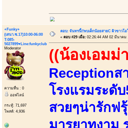
+Funky+
ตอบ: จันทรนี้!!พบเด็กน้อยสายC ผิวขาวโอโม
(เสนา.ซ.17)10:00-06:00
«
ตอบ #29 เมื่อ:
02:26:44 AM 02 มีนาคม 
T:085-
5027899♥Line:funkyclub
Moderator
((น้องเอมม่า
Receptionสา
โรงแรมระดับ
ความหื่น : 0
ออฟไลน์
สวยๆน่ารักฟรุ้
กระทู้: 71,697
โพสต์: 4,936
มารยาทงาม ร