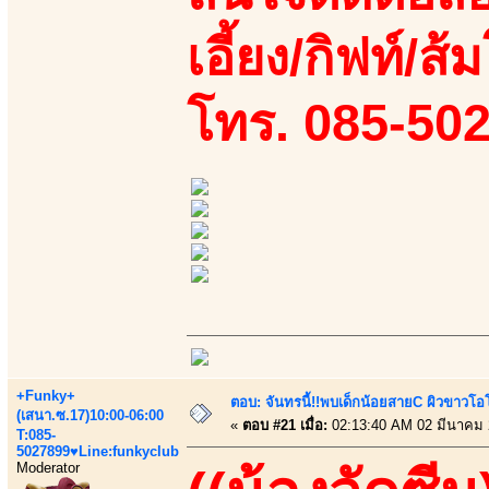
เอี้ยง/กิฟท์/ส้
โทร. 085-50
+Funky+
ตอบ: จันทรนี้!!พบเด็กน้อยสายC ผิวขาวโอโม
(เสนา.ซ.17)10:00-06:00
«
ตอบ #21 เมื่อ:
02:13:40 AM 02 มีนาคม 
T:085-
5027899♥Line:funkyclub
Moderator