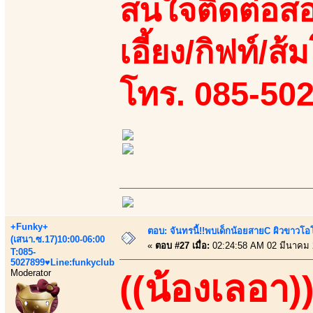
สนใจติดต่อสอ
เอี้ยง/กิฟท์/ส้
โทร. 085-50
+Funky+
ตอบ: จันทรนี้!!พบเด็กน้อยสายC ผิวขาวโอโม
(เสนา.ซ.17)10:00-06:00
«
ตอบ #27 เมื่อ:
02:24:58 AM 02 มีนาคม 
T:085-
5027899♥Line:funkyclub
Moderator
((น้องเลอา)