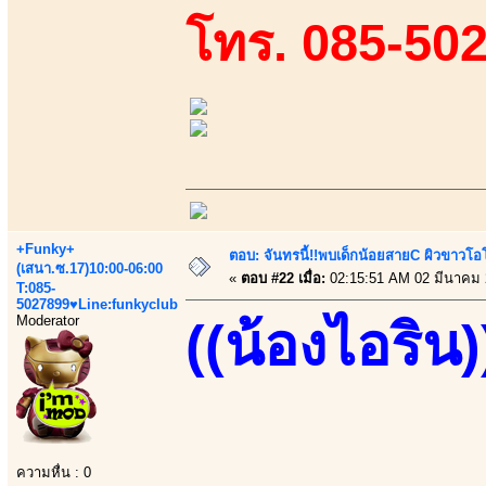
โทร. 085-50
+Funky+
ตอบ: จันทรนี้!!พบเด็กน้อยสายC ผิวขาวโอโม
(เสนา.ซ.17)10:00-06:00
«
ตอบ #22 เมื่อ:
02:15:51 AM 02 มีนาคม 
T:085-
5027899♥Line:funkyclub
Moderator
((น้องไอริน)
ความหื่น : 0