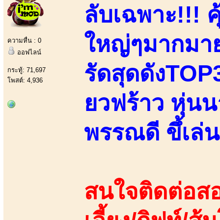
ลับเฉพาะ!!! คุ
ใหญ่ๆมากมาย
ความหื่น : 0
ออฟไลน์
รัดสุดดังTOP3
กระทู้: 71,697
โพสต์: 4,936
ยวฟร้าว หุ่น
พรรณดี ขึ้เล่
สนใจติดต่อสอ