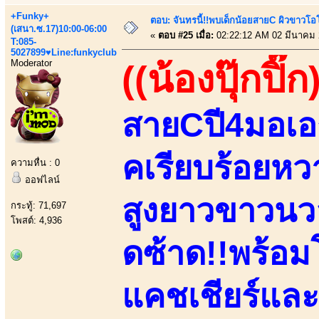
+Funky+
ตอบ: จันทรนี้!!พบเด็กน้อยสายC ผิวขาวโอโม
(เสนา.ซ.17)10:00-06:00
«
ตอบ #25 เมื่อ:
02:22:12 AM 02 มีนาคม 
T:085-
5027899♥Line:funkyclub
Moderator
((น้องปุ๊กปิ๊ก
สายCปี4มอเอ
คเรียบร้อยหวา
ความหื่น : 0
ออฟไลน์
สูงยาวขาวนวล
กระทู้: 71,697
โพสต์: 4,936
ดซ้าด!!พร้อม
แคชเชียร์และด