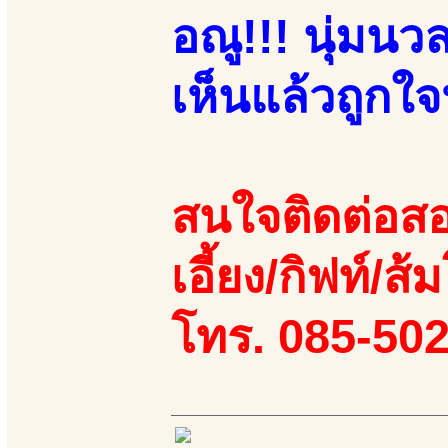
อณู!!! นุ่มนวล
เห็นแล้วถูกใ
สนใจติดต่อสอ
เอี้ยง/กิฟท์/ส้
โทร. 085-50