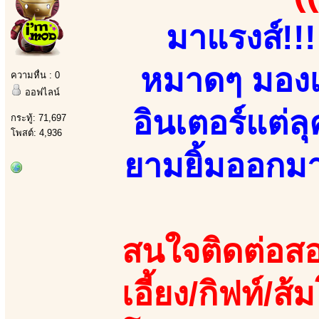
มาแรงส์!!
หมาดๆ มองเผ
ความหื่น : 0
ออฟไลน์
อินเตอร์แต่
กระทู้: 71,697
โพสต์: 4,936
ยามยิ้มออกมา!!
สนใจติดต่อสอ
เอี้ยง/กิฟท์/ส