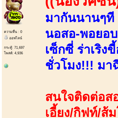
((น้องวัคซีน
มากันนานๆที 
นอสอ-พอยอบอ!
ความหื่น : 0
ออฟไลน์
เซ็กซี่ ร่าเริ
กระทู้: 71,697
โพสต์: 4,936
ชั่วโมง!!! มาฉ
สนใจติดต่อสอ
เอี้ยง/กิฟท์/ส้