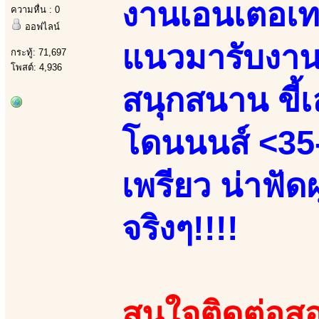
งานเอนเตอเทน
ความหื่น : 0
ออฟไลน์
แนวมารับงานเ
กระทู้: 71,697
โพสต์: 4,936
สนุกสนาน ขี้เล
โดนนนส์ <35-
เพรียว น่าฟัด
จริงๆ!!!!
สนใจติดต่อสอ