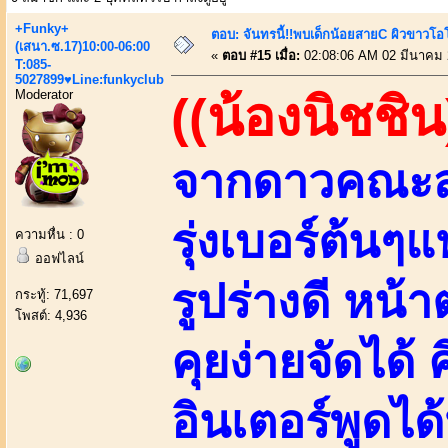
+Funky+
ตอบ: จันทรนี้!!พบเด็กน้อยสายC ผิวขาวโอโม
(เสนา.ซ.17)10:00-06:00
«
ตอบ #15 เมื่อ:
02:08:06 AM 02 มีนาคม 
T:085-
5027899♥Line:funkyclub
Moderator
((น้องนิชชิน
จากดาวคณะสา
รุ่งเบอร์ต้นๆ
ความหื่น : 0
ออฟไลน์
รูปร่างดี หน
กระทู้: 71,697
โพสต์: 4,936
คุยง่ายจัดได้
อินเตอร์พูดไ