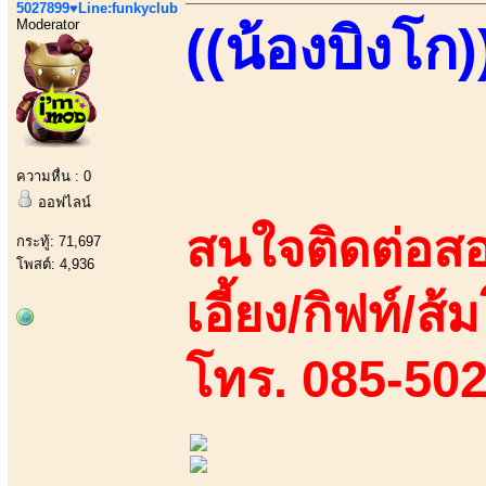
5027899♥Line:funkyclub
Moderator
((น้องบิงโก)
ความหื่น : 0
ออฟไลน์
สนใจติดต่อสอ
กระทู้: 71,697
โพสต์: 4,936
เอี้ยง/กิฟท์/ส้
โทร. 085-50