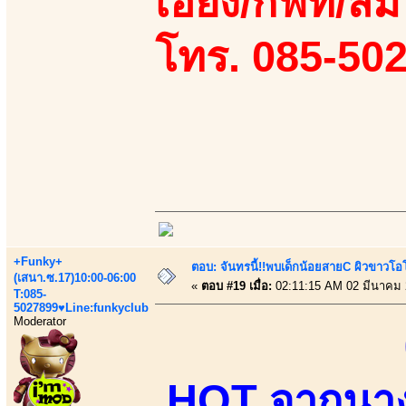
เอี้ยง/กิฟท์/ส
โทร. 085-50
+Funky+
ตอบ: จันทรนี้!!พบเด็กน้อยสายC ผิวขาวโอโม
(เสนา.ซ.17)10:00-06:00
«
ตอบ #19 เมื่อ:
02:11:15 AM 02 มีนาคม 
T:085-
5027899♥Line:funkyclub
Moderator
HOT จากนางแ