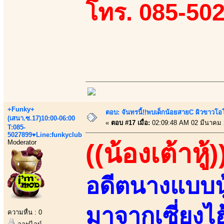
โทร. 085-50
+Funky+
ตอบ: จันทรนี้!!พบเด็กน้อยสายC ผิวขาวโอโม
(เสนา.ซ.17)10:00-06:00
«
ตอบ #17 เมื่อ:
02:09:48 AM 02 มีนาคม 
T:085-
5027899♥Line:funkyclub
Moderator
((น้องเต้าหู้)
อดีตนางแบบนู
มาจากเซี่ยงไ
ความหื่น : 0