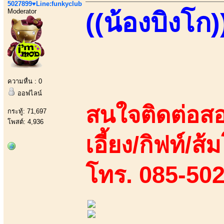
5027899♥Line:funkyclub
Moderator
((น้องบิงโก)
ความหื่น : 0
ออฟไลน์
สนใจติดต่อสอ
กระทู้: 71,697
โพสต์: 4,936
เอี้ยง/กิฟท์/ส้
โทร. 085-50