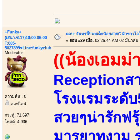
+Funky+
ตอบ: จันทรนี้!!พบเด็กน้อยสายC ผิวขาวโอโม
(เสนา.ซ.17)10:00-06:00
«
ตอบ #29 เมื่อ:
02:26:44 AM 02 มีนาคม 
T:085-
5027899♥Line:funkyclub
Moderator
((น้องเอมม่า
Receptionสา
โรงแรมระดับ
ความหื่น : 0
ออฟไลน์
สวยๆน่ารักฟรุ้
กระทู้: 71,697
โพสต์: 4,936
มารยาทงาม ร