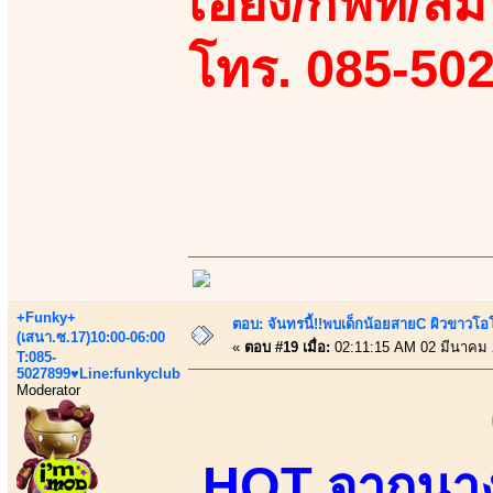
เอี้ยง/กิฟท์/ส
โทร. 085-50
+Funky+
ตอบ: จันทรนี้!!พบเด็กน้อยสายC ผิวขาวโอโม
(เสนา.ซ.17)10:00-06:00
«
ตอบ #19 เมื่อ:
02:11:15 AM 02 มีนาคม 
T:085-
5027899♥Line:funkyclub
Moderator
HOT จากนางแ