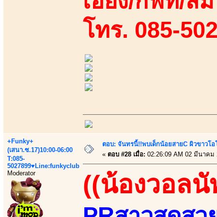
เอี้ยง/กิฟท์/ส้
โทร. 085-50
+Funky+
ตอบ: จันทรนี้!!พบเด็กน้อยสายC ผิวขาวโอโม
(เสนา.ซ.17)10:00-06:00
«
ตอบ #28 เมื่อ:
02:26:09 AM 02 มีนาคม 
T:085-
5027899♥Line:funkyclub
Moderator
((น้องวอลนั
PRสาวสุดสวยแ