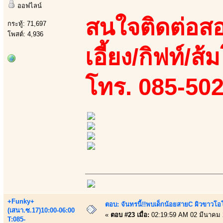
ออฟไลน์
สนใจติดต่อสอ
กระทู้: 71,697
โพสต์: 4,936
เอี้ยง/กิฟท์/ส้
โทร. 085-50
+Funky+
ตอบ: จันทรนี้!!พบเด็กน้อยสายC ผิวขาวโอโม
(เสนา.ซ.17)10:00-06:00
«
ตอบ #23 เมื่อ:
02:19:59 AM 02 มีนาคม 
T:085-