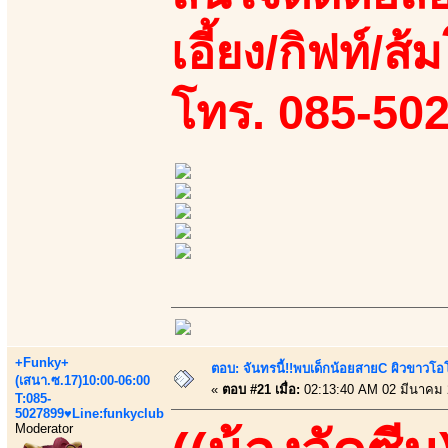
เอี้ยง/กิฟท์/ส้
โทร. 085-50
+Funky+
ตอบ: จันทรนี้!!พบเด็กน้อยสายC ผิวขาวโอโม
(เสนา.ซ.17)10:00-06:00
«
ตอบ #21 เมื่อ:
02:13:40 AM 02 มีนาคม 
T:085-
5027899♥Line:funkyclub
Moderator