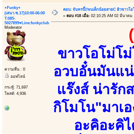
+Funky+
ตอบ: จันทรนี้!!พบเด็กน้อยสายC ผิวขาวโอโม
(เสนา.ซ.17)10:00-06:00
«
ตอบ #18 เมื่อ:
02:10:25 AM 02 มีนาคม 
T:085-
5027899♥Line:funkyclub
Moderator
ขาวโอโม่โม่โ
อวบอั๋นมันแน
ความหื่น : 0
ออฟไลน์
แร๊งส์ น่ารัก
กระทู้: 71,697
โพสต์: 4,936
กิโมโน"มาเอ
อะคิอะคิไ