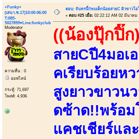
+Funky+
ตอบ: จันทรนี้!!พบเด็กน้อยสายC ผิวขาวโอโม
(เสนา.ซ.17)10:00-06:00
«
ตอบ #25 เมื่อ:
02:22:12 AM 02 มีนาคม 
T:085-
5027899♥Line:funkyclub
Moderator
((น้องปุ๊กปิ๊ก
สายCปี4มอเอ
คเรียบร้อยหวา
ความหื่น : 0
ออฟไลน์
สูงยาวขาวนวล
กระทู้: 71,697
โพสต์: 4,936
ดซ้าด!!พร้อม
แคชเชียร์และด