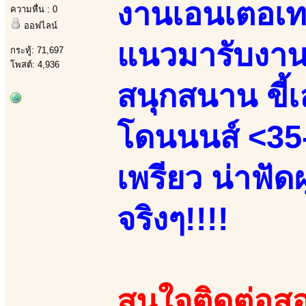
งานเอนเตอเทน
ความหื่น : 0
ออฟไลน์
แนวมารับงานเ
กระทู้: 71,697
โพสต์: 4,936
สนุกสนาน ขี้เล
โดนนนส์ <35-
เพรียว น่าฟัด
จริงๆ!!!!
สนใจติดต่อสอ