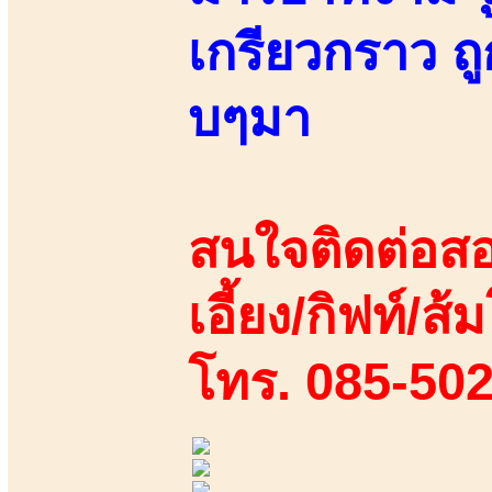
เกรียวกราว 
บๆมา
สนใจติดต่อสอ
เอี้ยง/กิฟท์/ส้
โทร. 085-50