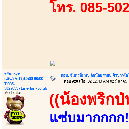
โทร. 085-50
+Funky+
ตอบ: จันทรนี้!!พบเด็กน้อยสายC ผิวขาวโอโม
(เสนา.ซ.17)10:00-06:00
«
ตอบ #20 เมื่อ:
02:12:40 AM 02 มีนาคม 
T:085-
5027899♥Line:funkyclub
Moderator
((น้องพริกป่
แซ่บมากกกก!!