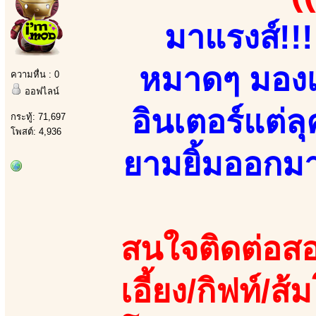
มาแรงส์!!
หมาดๆ มองเผ
ความหื่น : 0
ออฟไลน์
อินเตอร์แต่
กระทู้: 71,697
โพสต์: 4,936
ยามยิ้มออกมา!!
สนใจติดต่อสอ
เอี้ยง/กิฟท์/ส