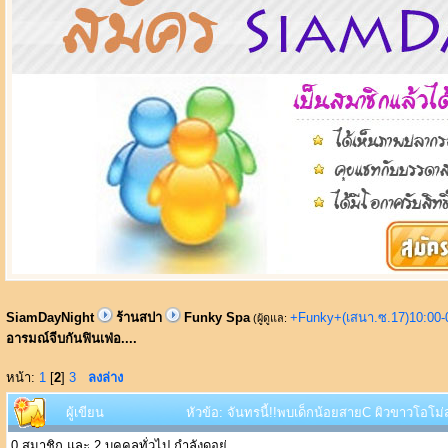
SiamDayNight
ร้านสปา
Funky Spa
+Funky+(เสนา.ซ.17)10:00-
(ผู้ดูแล:
อารมณ์จีบกันฟินเฟ่อ....
หน้า:
1
[
2
]
3
ลงล่าง
ผู้เขียน
หัวข้อ: จันทรนี้!!พบเด็กน้อยสายC ผิวขาวโอโม่ส
0 สมาชิก และ 2 บุคคลทั่วไป กำลังดูอยู่