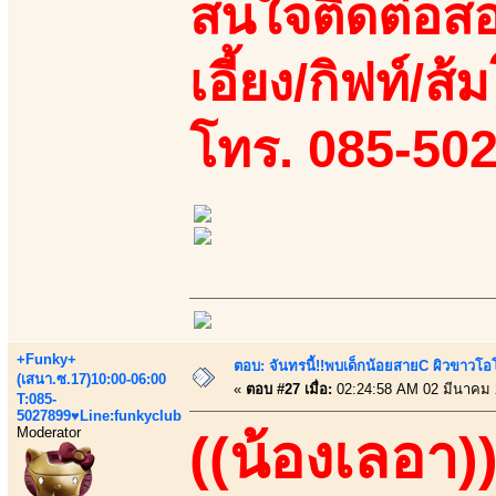
สนใจติดต่อสอ
เอี้ยง/กิฟท์/ส้
โทร. 085-50
+Funky+
ตอบ: จันทรนี้!!พบเด็กน้อยสายC ผิวขาวโอโม
(เสนา.ซ.17)10:00-06:00
«
ตอบ #27 เมื่อ:
02:24:58 AM 02 มีนาคม 
T:085-
5027899♥Line:funkyclub
Moderator
((น้องเลอา)