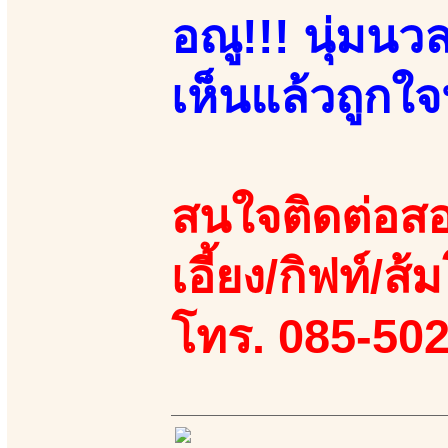
อณู!!! นุ่มนวล
เห็นแล้วถูกใ
สนใจติดต่อสอ
เอี้ยง/กิฟท์/ส้
โทร. 085-50