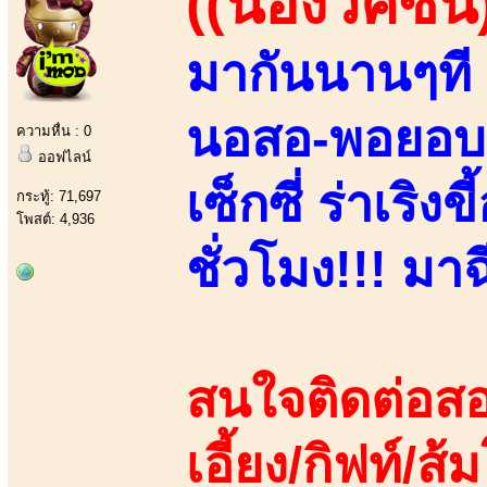
((น้องวัคซีน
มากันนานๆที 
นอสอ-พอยอบอ!
ความหื่น : 0
ออฟไลน์
เซ็กซี่ ร่าเริ
กระทู้: 71,697
โพสต์: 4,936
ชั่วโมง!!! มาฉ
สนใจติดต่อสอ
เอี้ยง/กิฟท์/ส้