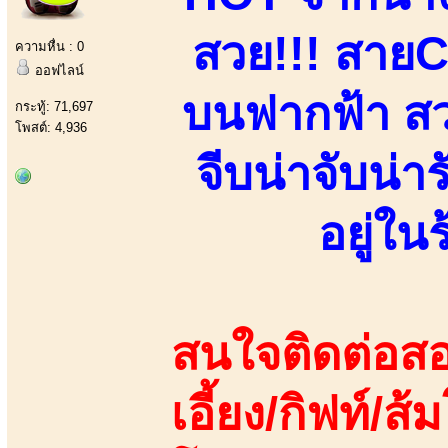
สวย!!! สาย
ความหื่น : 0
ออฟไลน์
บนฟากฟ้า สวย
กระทู้: 71,697
โพสต์: 4,936
จีบน่าจับน่า
อยู่ใ
สนใจติดต่อสอ
เอี้ยง/กิฟท์/ส