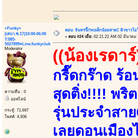
+Funky+
ตอบ: จันทรนี้!!พบเด็กน้อยสายC ผิวขาวโอโม
(เสนา.ซ.17)10:00-06:00
«
ตอบ #24 เมื่อ:
02:21:22 AM 02 มีนาคม 
T:085-
5027899♥Line:funkyclub
Moderator
((น้องเรดาร์
กรี๊ดกร๊าด ร้
สุดติ่ง!!!! พ
ความหื่น : 0
ออฟไลน์
รุ่นประจำสาย
กระทู้: 71,697
โพสต์: 4,936
เลยดอนเมืองไ