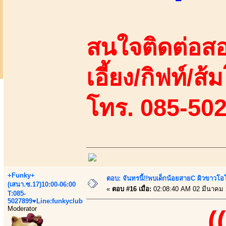
สนใจติดต่อสอ
เอี้ยง/กิฟท์/ส้
โทร. 085-50
+Funky+
ตอบ: จันทรนี้!!พบเด็กน้อยสายC ผิวขาวโอโม
(เสนา.ซ.17)10:00-06:00
«
ตอบ #16 เมื่อ:
02:08:40 AM 02 มีนาคม 
T:085-
5027899♥Line:funkyclub
Moderator
(