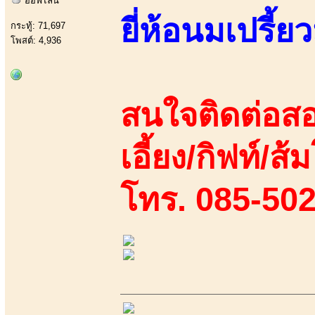
ออฟไลน์
ยี่ห้อนมเปรี้ยว
กระทู้: 71,697
โพสต์: 4,936
สนใจติดต่อสอ
เอี้ยง/กิฟท์/ส้
โทร. 085-50