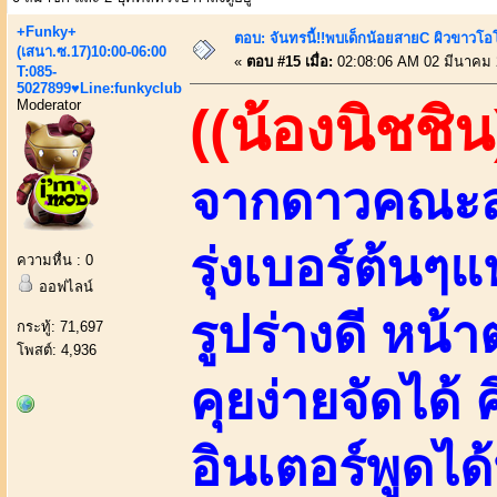
+Funky+
ตอบ: จันทรนี้!!พบเด็กน้อยสายC ผิวขาวโอโม
(เสนา.ซ.17)10:00-06:00
«
ตอบ #15 เมื่อ:
02:08:06 AM 02 มีนาคม 
T:085-
5027899♥Line:funkyclub
Moderator
((น้องนิชชิน
จากดาวคณะสา
รุ่งเบอร์ต้นๆ
ความหื่น : 0
ออฟไลน์
รูปร่างดี หน
กระทู้: 71,697
โพสต์: 4,936
คุยง่ายจัดได้
อินเตอร์พูดไ