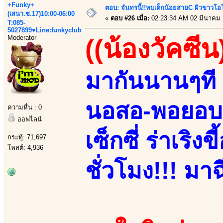
+Funky+
ตอบ: จันทรนี้!!พบเด็กน้อยสายC ผิวขาวโอโม
(เสนา.ซ.17)10:00-06:00
«
ตอบ #26 เมื่อ:
02:23:34 AM 02 มีนาคม 
T:085-
5027899♥Line:funkyclub
Moderator
((น้องวัคซีน
มากันนานๆที 
นอสอ-พอยอบอ!
ความหื่น : 0
ออฟไลน์
เซ็กซี่ ร่าเริ
กระทู้: 71,697
โพสต์: 4,936
ชั่วโมง!!! มาฉ