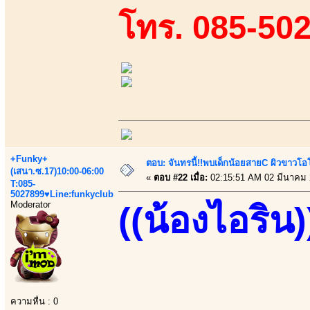
โทร. 085-50
+Funky+
ตอบ: จันทรนี้!!พบเด็กน้อยสายC ผิวขาวโอโม
(เสนา.ซ.17)10:00-06:00
«
ตอบ #22 เมื่อ:
02:15:51 AM 02 มีนาคม 
T:085-
5027899♥Line:funkyclub
Moderator
((น้องไอริน)
ความหื่น : 0