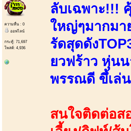
ลับเฉพาะ!!! คุ
ใหญ่ๆมากมาย
ความหื่น : 0
ออฟไลน์
รัดสุดดังTOP3
กระทู้: 71,697
โพสต์: 4,936
ยวฟร้าว หุ่น
พรรณดี ขึ้เล่
สนใจติดต่อสอ