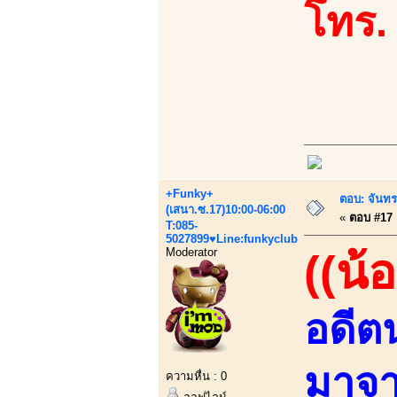
โทร.
+Funky+
ตอบ: จันทร
(เสนา.ซ.17)10:00-06:00
«
ตอบ #17 เ
T:085-
5027899♥Line:funkyclub
Moderator
((น้อ
อดีต
มาจา
ความหื่น : 0