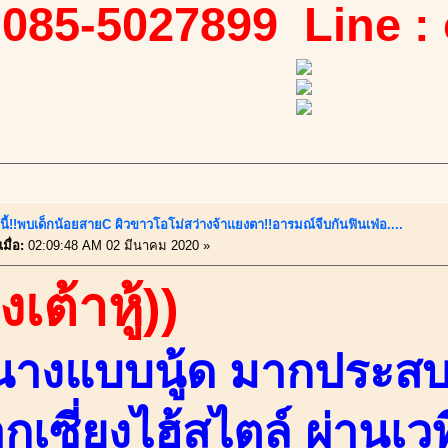
 085-5027899 Line :
นี้!!พบเด็กน้อยสายC ผิวขาวโอโม่สว่างจ้าแยงตา!!อารมณ์จีบกันฟินเฟ่อ....
มื่อ:
02:09:48 AM 02 มีนาคม 2020 »
งเต้าหู้))
นางแบบนู้ด มากประสบก
กเซี่ยงไฮ้สไตล์ ผ่านเ