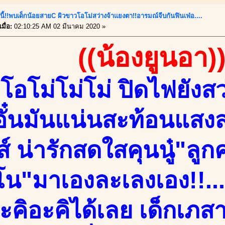
นี้!!พบเด็กน้อยสายC ผิวขาวโอโม่สว่างจ้าแยงตา!!อารมณ์จีบกันฟินเฟ่อ....
มื่อ:
02:10:25 AM 02 มีนาคม 2020 »
((น้องยูนอา)
อโม่โม่โม่ ปิดไฟยังสว
ั๋นมันแน่นสะท้อนแสงส
ส์ น่ารักสดใสคุนนู๋"ลูก
โน"มาเองละเลงเอง!!.
ะคิอะคิได้เลย เด็กเภส