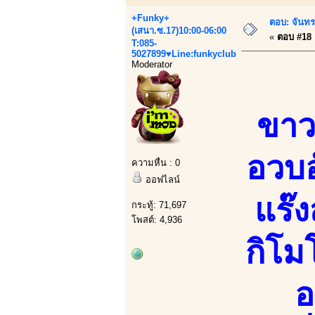
+Funky+
ตอบ: จันทร
(เสนา.ซ.17)10:00-06:00
«
ตอบ #18 เ
T:085-
5027899♥Line:funkyclub
Moderator
ขาวโ
อวบอ
ความหื่น : 0
ออฟไลน์
แร๊ง
กระทู้: 71,697
โพสต์: 4,936
กิโม
อ