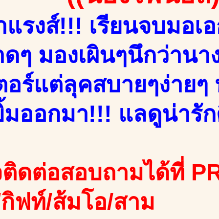
าแรงส์!!! เรียนจบมอเอ
ดๆ มองเผินๆนึกว่านางแ
เตอร์แต่ลุคสบายๆง่าย
้มออกมา!!! แลดูน่ารักดี
ติดต่อสอบถามได้ที่ PR
ง/กิฟท์/ส้มโอ/สาม