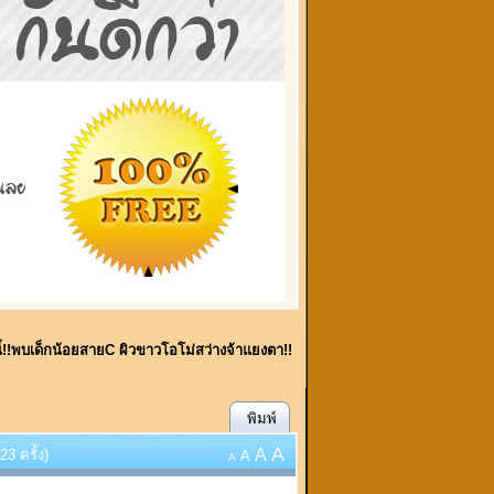
ี้!!พบเด็กน้อยสายC ผิวขาวโอโม่สว่างจ้าแยงตา!!
พิมพ์
A
A
3 ครั้ง)
A
A