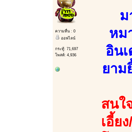
ม
หมา
ความหื่น : 0
ออฟไลน์
อิน
กระทู้: 71,697
โพสต์: 4,936
ยามยิ
สนใจ
เอี้ย