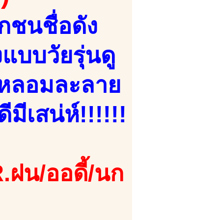
กชนชื่อดัง
บบวัยรุ่นดู
ๆ หลอมละลาย
มีเสน่ห์!!!!!!
.ฝน/ออดี้/นก