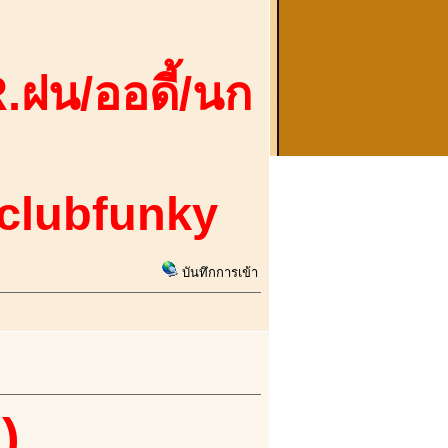
.ฝน/ออดี้/นก
 clubfunky
บันทึกการเข้า
)