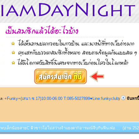
+Funky+(เสนา.ซ.17)10:00-06:00 T:085-5027899♥Line:funkyclub
จันทรน
ูแล:
)
้!!พบเด็กน้อยสายC ผิวขาวโอโม่สว่างจ้าแยงตา!!อารมณ์จีบกันฟินเฟ่อ.... (อ่าน 2522