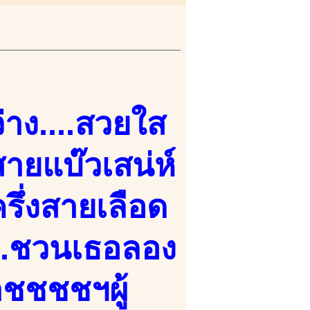
)
่าง....สวยใส
ายแบ๊วเสน่ห์
ครึ่งสายเลือด
...ชวนเธอลอง
าชชชชฯผู้