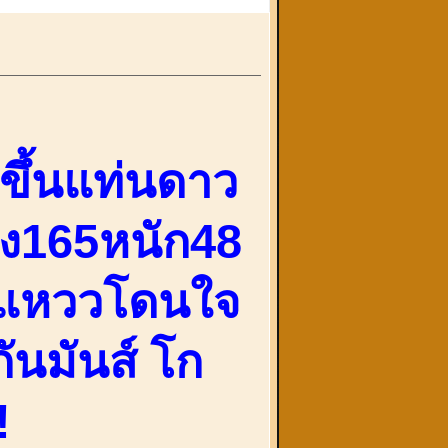
ขึ้นแท่นดาว
สูง165หนัก48
านแหววโดนใจ
กันมันส์ โก
!