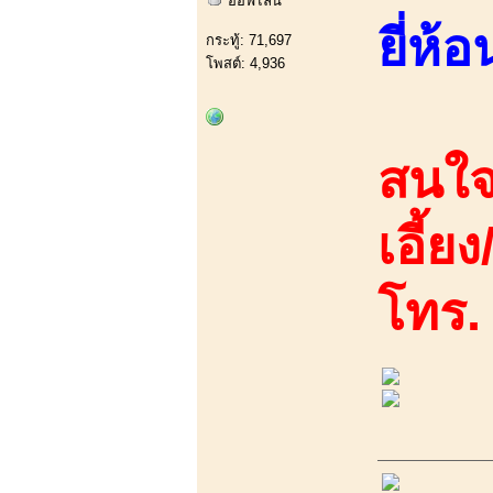
ออฟไลน์
ยี่ห้อ
กระทู้: 71,697
โพสต์: 4,936
สนใจ
เอี้ย
โทร.