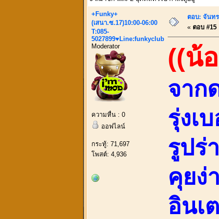
+Funky+
ตอบ: จันทร
(เสนา.ซ.17)10:00-06:00
«
ตอบ #15 เ
T:085-
5027899♥Line:funkyclub
Moderator
((น้
จากด
รุ่งเ
ความหื่น : 0
ออฟไลน์
รูปร
กระทู้: 71,697
โพสต์: 4,936
คุยง่
อินเ