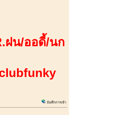
.ฝน/ออดี้/นก
 clubfunky
บันทึกการเข้า