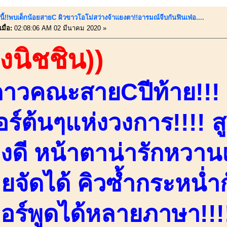
นี้!!พบเด็กน้อยสายC ผิวขาวโอโม่สว่างจ้าแยงตา!!อารมณ์จีบกันฟินเฟ่อ....
มื่อ:
02:08:06 AM 02 มีนาคม 2020 »
องนิชชิน))
าวคณะสายCปีท้าย!!! 
บอร์ต้นๆแห่งวงการ!!!! 
่างดี หน้าตาน่ารักหว
ายจัดได้ คิวซ้ำกระหน่ำ
ตอร์พูดได้หลายภาษา!!!