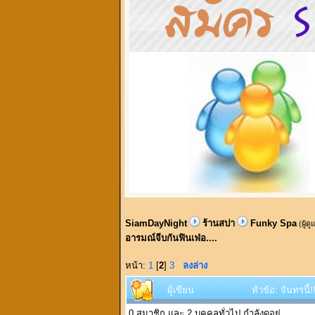
SiamDayNight
ร้านสปา
Funky Spa
(ผู้ด
อารมณ์จีบกันฟินเฟ่อ....
หน้า:
1
[
2
]
3
ลงล่าง
ผู้เขียน
หัวข้อ: จันทรนี
0 สมาชิก และ 2 บุคคลทั่วไป กำลังดูอยู่