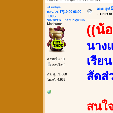
+Funky+
ตอบ: ศุกร์น
(เสนา.ซ.17)10:00-06:00
«
ตอบ #30 เ
T:085-
5027899♥Line:funkyclub
Moderator
((น้
นางแ
เรียน
ความหื่น : 0
ออฟไลน์
สัดส่
กระทู้: 71,668
โพสต์: 4,935
สนใจ