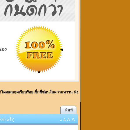
้!!!โดดเด่นลุคเรียบร้อยเซ็กซี่ซ่อนในความหวาน ฟัง
พิมพ์
A
A
39 ครั้ง)
A
A