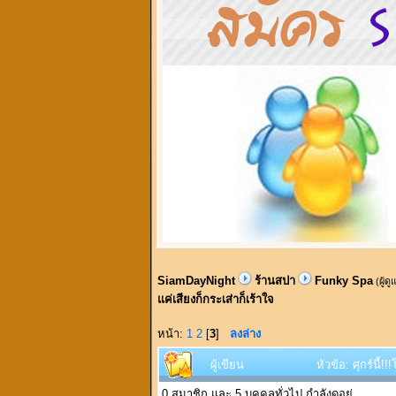
SiamDayNight
ร้านสปา
Funky Spa
(ผู้ด
แค่เสียงก็กระเส่าก็เร้าใจ
หน้า:
1
2
[
3
]
ลงล่าง
ผู้เขียน
หัวข้อ: ศุกร์นี้
0 สมาชิก และ 5 บุคคลทั่วไป กำลังดูอยู่