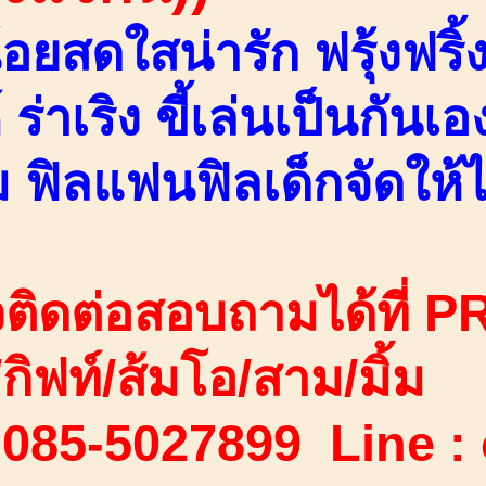
้อยสดใสน่ารัก ฟรุ้งฟริ
์ ร่าเริง ขี้เล่นเป็นกันเ
ม ฟิลแฟนฟิลเด็กจัดให้ไ
ติดต่อสอบถามได้ที่ PR
ง/กิฟท์/ส้มโอ/สาม/มิ้ม
 085-5027899 Line :