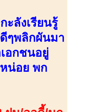
กะลังเรียนรู้
์ดีๆพลิกผันมา
เอกชนอยู่
ปหน่อย พก