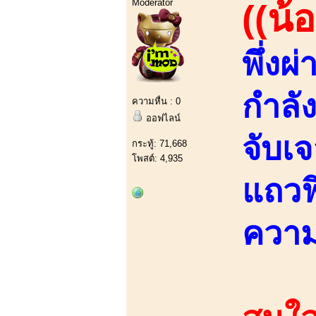
Moderator
((น้อ
พึ่งผ
กำลัง
ความหื่น : 0
ออฟไลน์
จับเ
กระทู้: 71,668
โพสต์: 4,935
แถวฟ
ความ