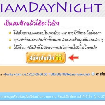
+Funky+(เสนา.ซ.17)10:00-06:00 T:085-5027899♥Line:funkyclub
ศุกร์นี
ูแล:
)
!!!โดดเด่นลุคเรียบร้อยเซ็กซี่ซ่อนในความหวาน ฟังแค่เสียงก็กระเส่าก็เร้าใจ (อ่าน 278