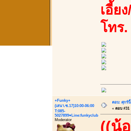
เอี้ย
โทร.
+Funky+
ตอบ: ศุกร์น
(เสนา.ซ.17)10:00-06:00
«
ตอบ #31 เ
T:085-
5027899♥Line:funkyclub
Moderator
((น้