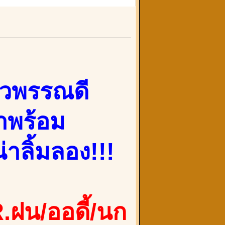
ิวพรรณดี
 มาพร้อม
่าลิ้มลอง!!!
.ฝน/ออดี้/นก