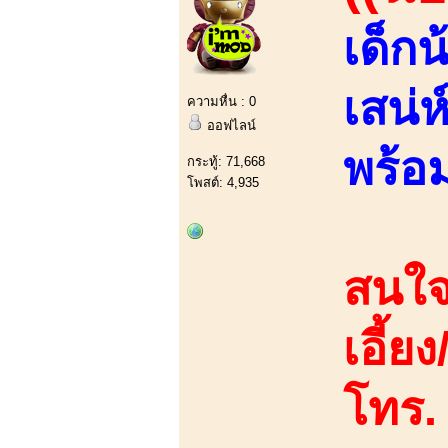
เด็กน
เสน่ห
ความหื่น : 0
ออฟไลน์
พร้อ
กระทู้: 71,668
โพสต์: 4,935
สนใจ
เอี้ย
โทร.