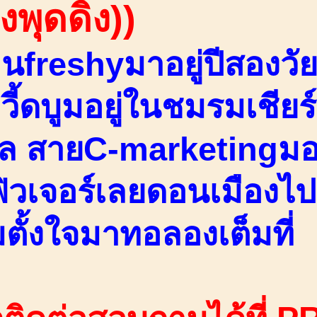
งพุดดิ้ง))
่านfreshyมาอยู่ปีสองวัย
วี้ดบูมอยู่ในชมรมเชียร
จล สายC-marketingมอ
ิวเจอร์เลยดอนเมืองไ
ตั้งใจมาทอลองเต็มที่