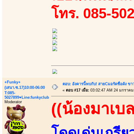
โทร. 085-50
+Funky+
ตอบ: อังคารนี้พบกับ! สายCมอรัดชื่อดัง ขา
(เสนา.ซ.17)10:00-06:00
«
ตอบ #17 เมื่อ:
03:02:47 AM 24 มกราคม
T:085-
5027899♥Line:funkyclub
Moderator
((น้องมาเบล
โดดเด่นเกรีย