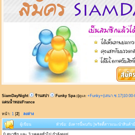
SiamDayNight
ร้านสปา
Funky Spa
+Funky+(เสนา.ซ.17)10:00-
(ผู้ดูแล:
แดนน้ำหอมFrance
หน้า:
1
[
2
]
ลงล่าง
ผู้เขียน
หัวข้อ: อังคารนี้พบกับ ]พริตตี้สาวแนะนำสินค
0 สมาชิก และ 3 บุคคลทั่วไป กำลังดูอยู่