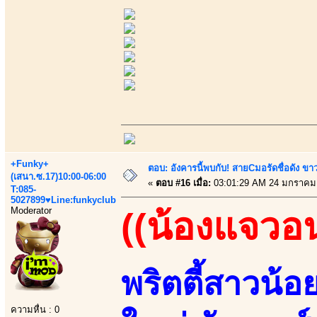
+Funky+
ตอบ: อังคารนี้พบกับ! สายCมอรัดชื่อดัง ขา
(เสนา.ซ.17)10:00-06:00
«
ตอบ #16 เมื่อ:
03:01:29 AM 24 มกราคม
T:085-
5027899♥Line:funkyclub
Moderator
((น้องแจวอ
พริตตี้สาวน้อ
ความหื่น : 0