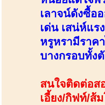
เลาจน์ดังซื้อ
เด่น เสน่ห์แรง
หรูหรามีราคา
บางกรอบทั้งต
สนใจติดต่อสอ
เอี้ยง/กิฟท์/ส้ม