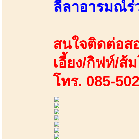
ลีลาอารมณ์ร
สนใจติดต่อสอ
เอี้ยง/กิฟท์/ส้ม
โทร. 085-50