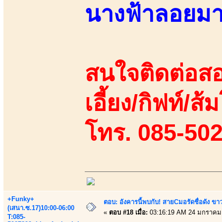
นางฟ้าลอยม
สนใจติดต่อสอ
เอี้ยง/กิฟท์/ส้ม
โทร. 085-50
+Funky+
ตอบ: อังคารนี้พบกับ! สายCมอรัดชื่อดัง ขา
(เสนา.ซ.17)10:00-06:00
«
ตอบ #18 เมื่อ:
03:16:19 AM 24 มกราคม
T:085-