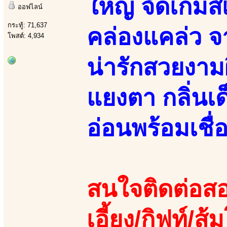
ใหญ่ จัดเกมส
ออฟไลน์
กระทู้: 71,637
คล่องแคล่ว จ
โพสต์: 4,934
น่ารักสวยงา
แยงตา กลิ่นเ
อ่อนพร้อมเชื่
สนใจติดต่อสอ
เอี้ยง/กิฟท์/ส้ม