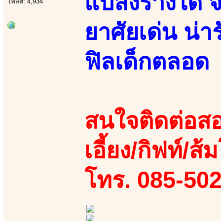
แปลงร่างได้ จ
โพสต์: 4,934
ยาศัยเด่น น่า
ฟิลเด็กตลอด
สนใจติดต่อสอ
เอี้ยง/กิฟท์/ส้ม
โทร. 085-50