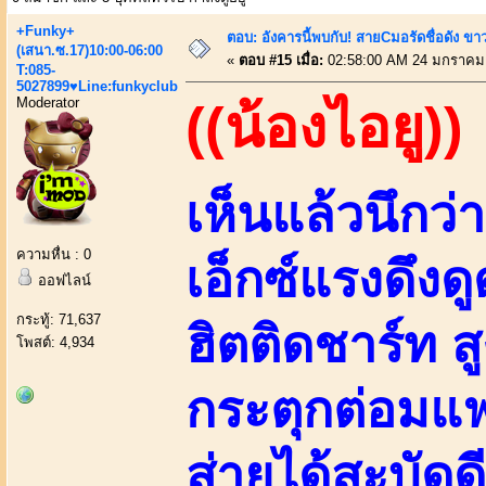
+Funky+
ตอบ: อังคารนี้พบกับ! สายCมอรัดชื่อดัง ขา
(เสนา.ซ.17)10:00-06:00
«
ตอบ #15 เมื่อ:
02:58:00 AM 24 มกราคม
T:085-
5027899♥Line:funkyclub
Moderator
((น้องไอยู))
เห็นแล้วนึก
ความหื่น : 0
เอ็กซ์แรงดึงด
ออฟไลน์
กระทู้: 71,637
ฮิตติดชาร์ท ส
โพสต์: 4,934
กระตุกต่อมแฟ
ส่ายได้สะบัดด