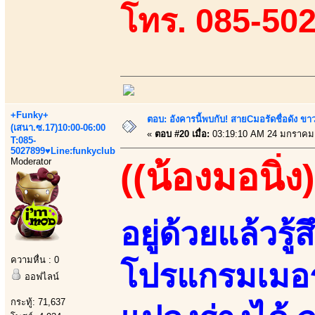
โทร. 085-50
+Funky+
ตอบ: อังคารนี้พบกับ! สายCมอรัดชื่อดัง ขา
(เสนา.ซ.17)10:00-06:00
«
ตอบ #20 เมื่อ:
03:19:10 AM 24 มกราคม
T:085-
5027899♥Line:funkyclub
Moderator
((น้องมอนิ่ง)
อยู่ด้วยแล้วรู้ส
ความหื่น : 0
โปรแกรมเมอร
ออฟไลน์
กระทู้: 71,637