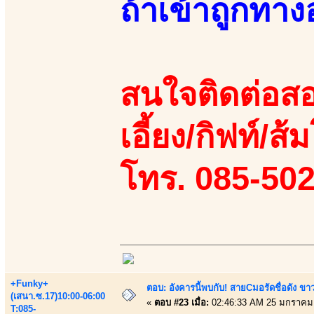
ถ้าเข้าถูกทา
สนใจติดต่อสอ
เอี้ยง/กิฟท์/ส้ม
โทร. 085-50
+Funky+
ตอบ: อังคารนี้พบกับ! สายCมอรัดชื่อดัง ขา
(เสนา.ซ.17)10:00-06:00
«
ตอบ #23 เมื่อ:
02:46:33 AM 25 มกราคม
T:085-