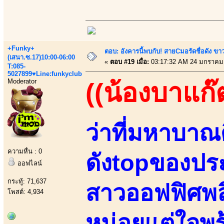
+Funky+
ตอบ: อังคารนี้พบกับ! สายCมอรัดชื่อดัง ขา
(เสนา.ซ.17)10:00-06:00
«
ตอบ #19 เมื่อ:
03:17:32 AM 24 มกราคม
T:085-
5027899♥Line:funkyclub
Moderator
((น้องบาแก๊
ว่าที่มหาบาณ
ความหื่น : 0
ดังtopของประ
ออฟไลน์
กระทู้: 71,637
สาวออฟฟิศพล
โพสต์: 4,934
หน่อยแต่ใจพร้