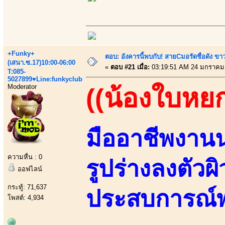
+Funky+
ตอบ: อังคารนี้พบกับ! สายCมอรัดชื่อดัง ขา
(เสนา.ซ.17)10:00-06:00
«
ตอบ #21 เมื่อ:
03:19:51 AM 24 มกราคม
T:085-
5027899♥Line:funkyclub
Moderator
((น้องใบหยก
มืออาชีพงาน
ความหื่น : 0
รูปร่างลงตัวผ
ออฟไลน์
กระทู้: 71,637
ประสบการณ์พ
โพสต์: 4,934