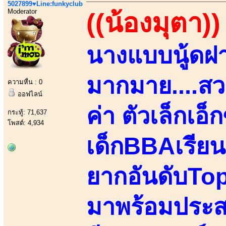
5027899♥Line:funkyclub
Moderator
((น้องมุตา))
นางแบบนู้ด
มากมาย....สว
ความหื่น : 0
ออฟไลน์
ค่า ตัวเล็กเอ็
กระทู้: 71,637
โพสต์: 4,934
เด็กBBAเรียน
ยากอันดับTopต
มาพร้อมประสบ