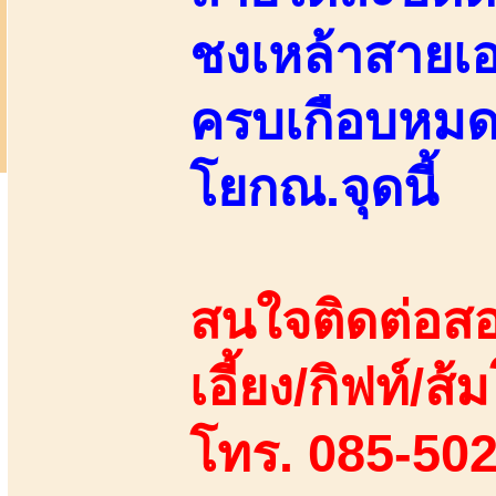
ชงเหล้าสายเอ
ครบเกือบหมดแ
โยกณ.จุดนี้
สนใจติดต่อสอ
เอี้ยง/กิฟท์/ส้ม
โทร. 085-50