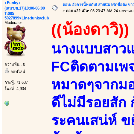
+Funky+
ตอบ: อังคารนี้พบกับ! สายCมอรัดชื่อดัง ขา
(เสนา.ซ.17)10:00-06:00
«
ตอบ #22 เมื่อ:
03:20:47 AM 24 มกราคม
T:085-
5027899♥Line:funkyclub
Moderator
((น้องดาวิ))
นางแบบสาวแ
FCติดตามเพจ
ความหื่น : 0
ออฟไลน์
หมาดๆจากมอรั
กระทู้: 71,637
โพสต์: 4,934
ดีไม่มีรอยสัก
ระคนเสน่ห์ ข