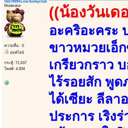
5027899♥Line:funkyclub
Moderator
((น้องวันเดอ
อะคริอะคระ บ
ขาวหมวยเอ็กซ
ความหื่น : 0
ออฟไลน์
เกรียวกราว บ
กระทู้: 71,637
โพสต์: 4,934
ไร้รอยสัก พู
ได้เซียะ ลี
ประการ เริงร