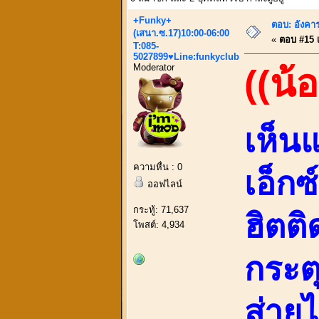
+Funky+
ตอบ: อังคาร
(เสนา.ซ.17)10:00-06:00
«
ตอบ #15 เม
T:085-
5027899♥Line:funkyclub
Moderator
((น้
เห็น
ความหื่น : 0
เอ็กซ
ออฟไลน์
กระทู้: 71,637
ฮิตต
โพสต์: 4,934
กระต
ส่ายไ