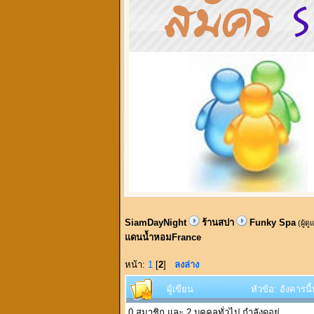
SiamDayNight
ร้านสปา
Funky Spa
(ผู้ด
แดนน้ำหอมFrance
หน้า:
1
[
2
]
ลงล่าง
ผู้เขียน
หัวข้อ: อังคารน
0 สมาชิก และ 2 บุคคลทั่วไป กำลังดูอยู่