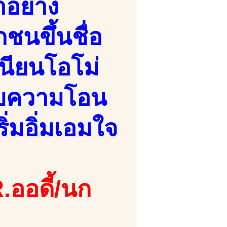
าอย่าง
นขึ้นชื่อ
นียนโอโม่
กับความโอน
ิ่มอิ่มเอมใจ
.ออดี้/นก