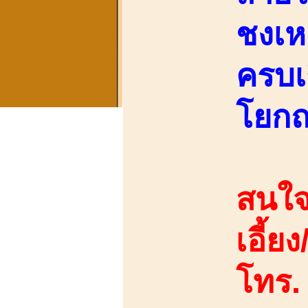
ชงเห
ครบเ
โยกณ.
สนใจ
เอี้ยง
โทร.