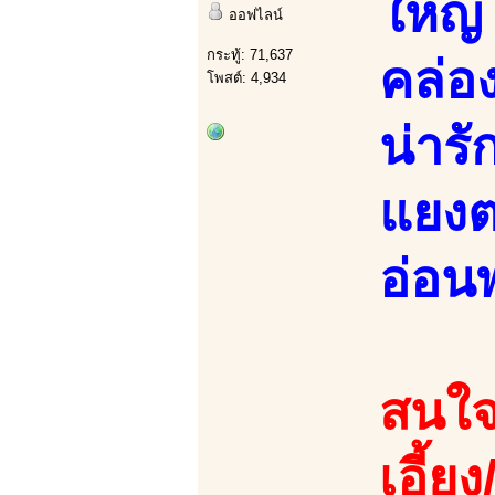
ใหญ่
ออฟไลน์
กระทู้: 71,637
คล่อ
โพสต์: 4,934
น่าร
แยงต
อ่อนพ
สนใจ
เอี้ยง