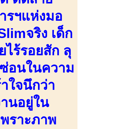
ารฯแห่งมอ
limจริง เด็ก
ยไร้รอยสัก ลุ
ี่ซ่อนในความ
้าใจนึกว่า
งานอยู่ใน
 เพราะภาพ