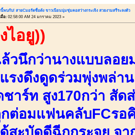
นี้พบกับ! สายCมอรัดชื่อดัง ขาวเนียนนุ่มชุ่มคอสว่างกระเจิง สวยงามสรีระลงตัว
ื่อ:
02:58:00 AM 24 มกราคม 2023 »
องไอยู))
แล้วนึกว่านางแบบลอย
์แรงดึงดูดร่วมพุ่งพล่า
ิดชาร์ท สูง170กว่า สัด
ุกต่อมแฟนคลับFCรอคิว
ด้สะบัดดีฉีกกระจุย จาก