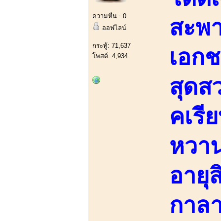
ความหื่น : 0
สะพ
ออฟไลน์
กระทู้: 71,637
เอกช
โพสต์: 4,934
สุดสว
คเรี
หวาน 
อายุส
กาลา