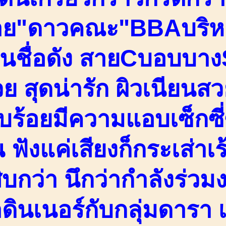
าย"ดาวคณะ"BBAบริห
นชื่อดัง สายCบอบบางS
ย สุดน่ารัก ผิวเนียนสว
ยบร้อยมีความแอบเซ็กซ
ฟังแค่เสียงก็กระเส่าเร
ิบกว่า นึกว่ากำลังร่วม
ดินเนอร์กับกลุ่มดารา