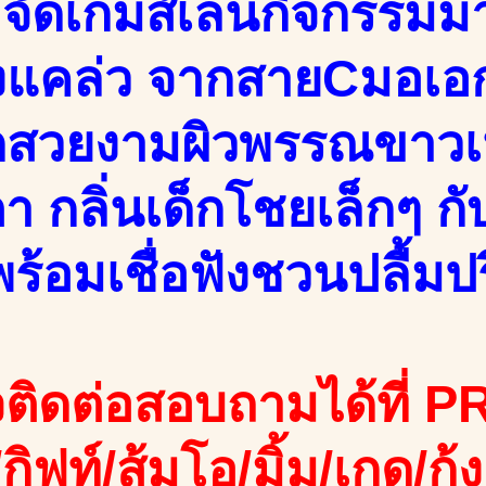
 จัดเกมส์เล่นกิจกรรมม
งแคล่ว จากสายCมอเอกช
ักสวยงามผิวพรรณขาวเ
า กลิ่นเด็กโชยเล็กๆ 
ร้อมเชื่อฟังชวนปลื้มปร
ติดต่อสอบถามได้ที่ PR
/กิฟท์/ส้มโอ/มิ้ม/เกด/กุ้ง