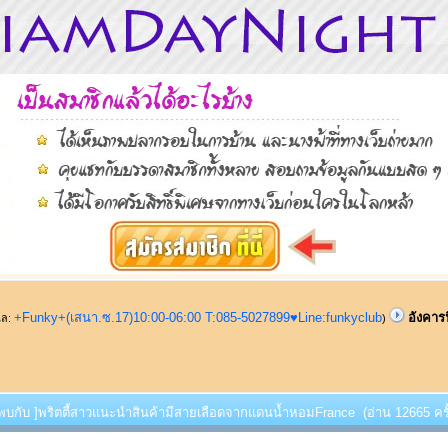
+Funky+(เสนา.ซ.17)10:00-06:00 T:085-5027899♥Line:funkyclub
อังคาร
ูแล:
)
ี้พบกับ ]พริตตี้สาวแนะนำสินค้ามีสายเลือดจากแดนน้ำหอมFrance (อ่าน 12665 ครั