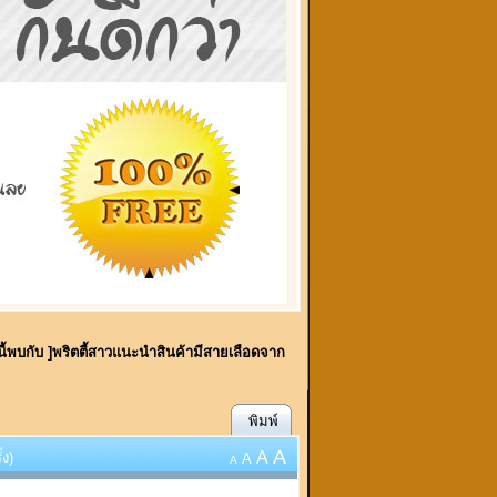
นี้พบกับ ]พริตตี้สาวแนะนำสินค้ามีสายเลือดจาก
พิมพ์
A
A
้ง)
A
A