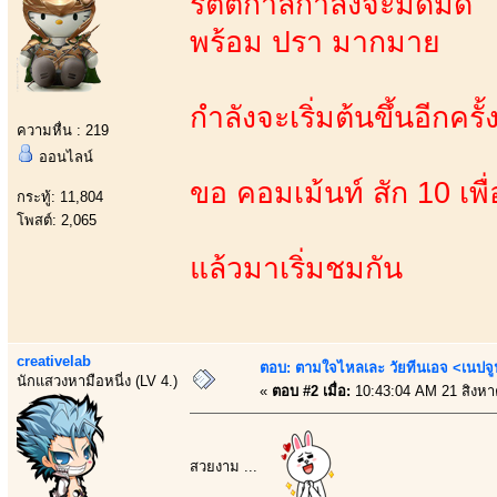
รัตติกาลกำลังจะมืดมิด ได
พร้อม ปรา มากมาย
กำลังจะเริ่มต้นขึ้นอีกครั้
ความหื่น : 219
ออนไลน์
ขอ คอมเม้นท์ สัก 10 เพ
กระทู้: 11,804
โพสต์: 2,065
แล้วมาเริ่มชมกัน
creativelab
ตอบ: ตามใจไหลเละ วัยทีนเอจ <เนป
นักแสวงหามือหนี่ง (LV 4.)
«
ตอบ #2 เมื่อ:
10:43:04 AM 21 สิงหา
สวยงาม ...