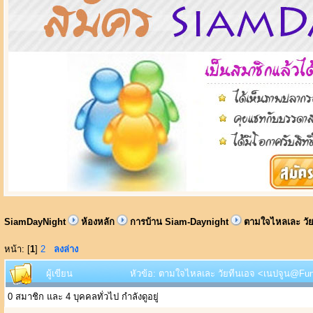
SiamDayNight
ห้องหลัก
การบ้าน Siam-Daynight
ตามใจไหลเละ วั
หน้า: [
1
]
2
ลงล่าง
ผู้เขียน
หัวข้อ: ตามใจไหลเละ วัยทีนเอจ <เนปจูน@Funk
0 สมาชิก และ 4 บุคคลทั่วไป กำลังดูอยู่