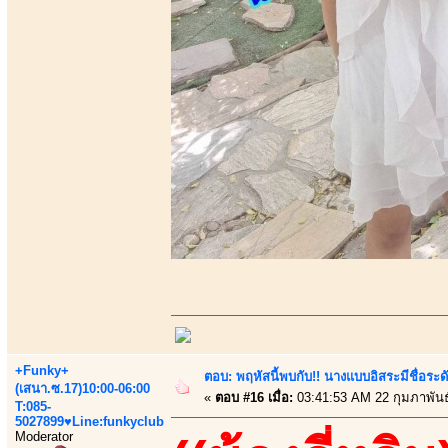
+Funky+
ตอบ: พฤหัสนี้พบกับ!! นางแบบอิสระมีชื่อระ
(เสนา.ซ.17)10:00-06:00
«
ตอบ #16 เมื่อ:
03:41:53 AM 22 กุมภาพันธ
T:085-
5027899♥Line:funkyclub
Moderator