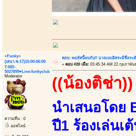
+Funky+
ตอบ: พฤหัสนี้พบกับ!! นางแบบอิสระมีชื่อระ
(เสนา.ซ.17)10:00-06:00
«
ตอบ #20 เมื่อ:
03:45:34 AM 22 กุมภาพันธ
T:085-
5027899♥Line:funkyclub
Moderator
((น้องติช่า))
นำเสนอโดย B
ความหื่น : 0
ปี1 ร้องเล่นเ
ออฟไลน์