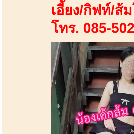
เอี้ยง/กิฟท์/ส้ม
โทร. 085-50