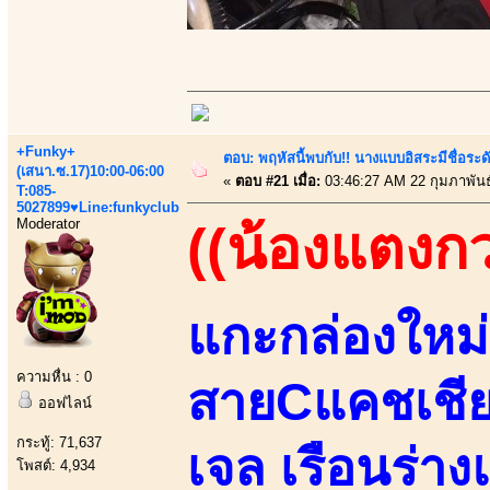
+Funky+
ตอบ: พฤหัสนี้พบกับ!! นางแบบอิสระมีชื่อระ
(เสนา.ซ.17)10:00-06:00
«
ตอบ #21 เมื่อ:
03:46:27 AM 22 กุมภาพันธ
T:085-
5027899♥Line:funkyclub
Moderator
((น้องแตงก
แกะกล่องใหม่ส
ความหื่น : 0
สายCแคชเชีย
ออฟไลน์
กระทู้: 71,637
เจล เรือนร่าง
โพสต์: 4,934