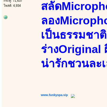
กระทู้: 71,637
สลัดMicroph
โพสต์: 4,934
ลองMicropho
เป็นธรรมชาติ 
ร่างOriginal ผ
น่ารักชวนละเ
www.funkyspa.vip