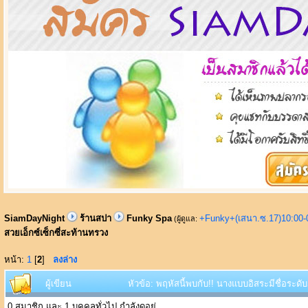
SiamDayNight
ร้านสปา
Funky Spa
+Funky+(เสนา.ซ.17)10:00-
(ผู้ดูแล:
สวยเอ็กซ์เซ็กซี่สะท้านทรวง
หน้า:
1
[
2
]
ลงล่าง
ผู้เขียน
หัวข้อ: พฤหัสนี้พบกับ!! นางแบบอิสระมีชื่อระดั
0 สมาชิก และ 1 บุคคลทั่วไป กำลังดูอยู่