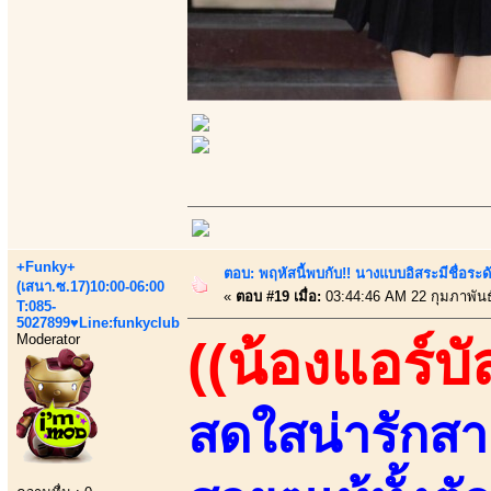
+Funky+
ตอบ: พฤหัสนี้พบกับ!! นางแบบอิสระมีชื่อระ
(เสนา.ซ.17)10:00-06:00
«
ตอบ #19 เมื่อ:
03:44:46 AM 22 กุมภาพันธ
T:085-
5027899♥Line:funkyclub
Moderator
((น้องแอร์บั
สดใสน่ารักสา