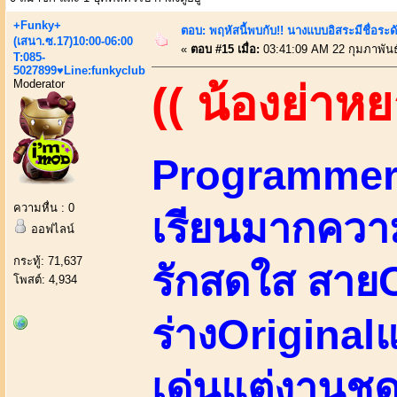
+Funky+
ตอบ: พฤหัสนี้พบกับ!! นางแบบอิสระมีชื่อระ
(เสนา.ซ.17)10:00-06:00
«
ตอบ #15 เมื่อ:
03:41:09 AM 22 กุมภาพันธ
T:085-
5027899♥Line:funkyclub
Moderator
(( น้องย่าหย
Programmer&
ความหื่น : 0
เรียนมากควา
ออฟไลน์
กระทู้: 71,637
รักสดใส สายC
โพสต์: 4,934
ร่างOriginalแ
เด่นแต่งานชด