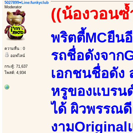
5027899♥Line:funkyclub
Moderator
((น้องวอนซ้
พริตตี้MCยืน
ความหื่น : 0
รถชื่อดังจา
ออฟไลน์
กระทู้: 71,637
เอกชนชื่อดัง ล
โพสต์: 4,934
หรูของแบรนด
ได้ ผิวพรรณดี
งามOriginalแท