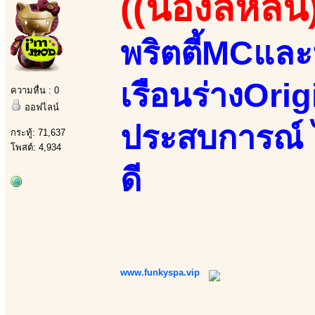
((น้องลี่หลิน
พริตตี้MCแล
เรือนร่างOrig
ความหื่น : 0
ออฟไลน์
ประสบการณ์ ไม
กระทู้: 71,637
โพสต์: 4,934
ดี
www.funkyspa.vip