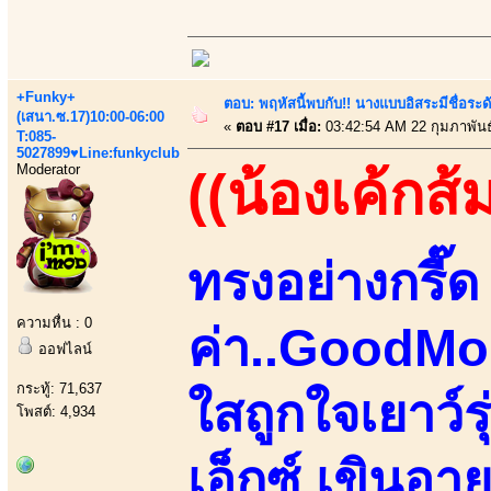
+Funky+
ตอบ: พฤหัสนี้พบกับ!! นางแบบอิสระมีชื่อระ
(เสนา.ซ.17)10:00-06:00
«
ตอบ #17 เมื่อ:
03:42:54 AM 22 กุมภาพันธ
T:085-
5027899♥Line:funkyclub
Moderator
((น้องเค้กส้
ทรงอย่างกรี๊ด 
ความหื่น : 0
ค่า..GoodMo
ออฟไลน์
กระทู้: 71,637
ใสถูกใจเยาว์
โพสต์: 4,934
เอ็กซ์ เขินอา