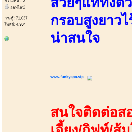
สวยๆแท้ทั้งตั
ความหื่น : 0
ออฟไลน์
กรอบสูงยาวไร
กระทู้: 71,637
โพสต์: 4,934
น่าสนใจ
www.funkyspa.vip
สนใจติดต่อสอ
เอี้ยง/กิฟท์/ส้ม