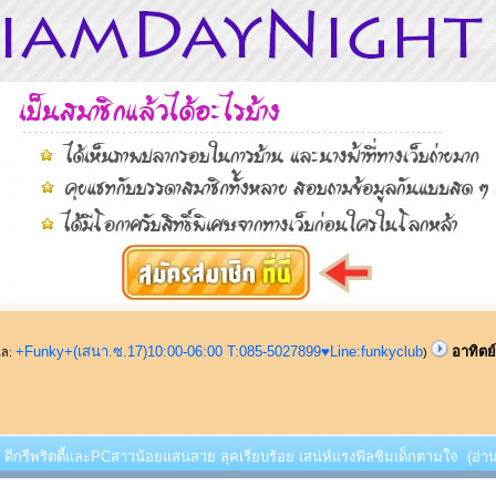
+Funky+(เสนา.ซ.17)10:00-06:00 T:085-5027899♥Line:funkyclub
อาทิตย
ูแล:
)
นี้ ดีกรีพริตตี้และPCสาวน้อยแสนสวย ลุคเรียบร้อย เสน่ห์แรงฟิลชิมเด็กตามใจ (อ่าน