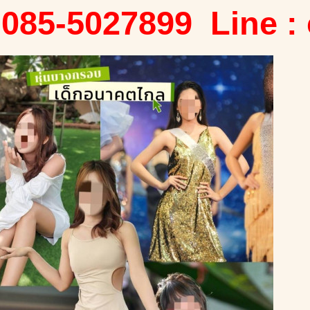
 085-5027899 Line :