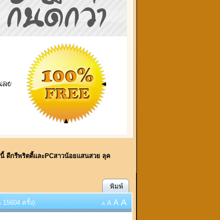
์นี้ ดีกรีพริตตี้และPCสาวน้อยแสนสวย ลุค
พิมพ์
A
A
 15604 ครั้ง)
A
A