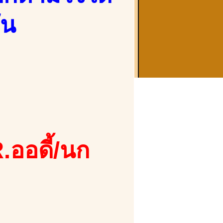
ัน
.ออดี้/นก