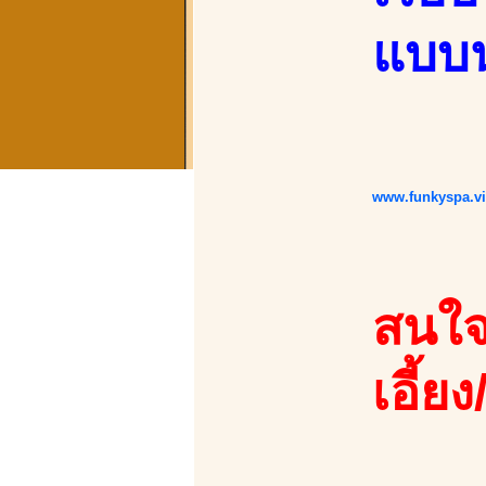
แบบน
www.funkyspa.v
สนใจ
เอี้ยง