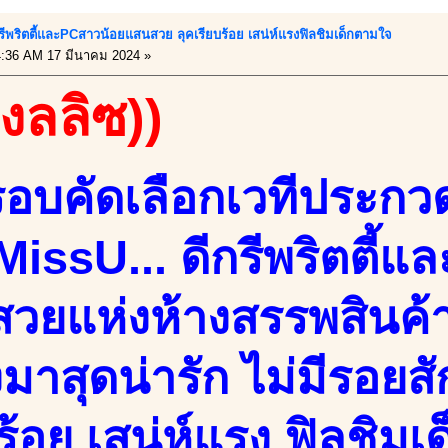
ีกรีพริตตี้และPCสาวน้อยแสนสวย ลุคเรียบร้อย เสน่ห์แรงฟิลชิมเด็กตามใจ
:36 AM 17 มีนาคม 2024 »
องลลิซ))
รอบคัดเลือกเวทีประกว
MissU... ดีกรีพริตตี้
วยแห่งห้างสรรพสินค้า
มาสุดน่ารัก ไม่มีรอยสั
ร้อย เสน่ห์แรง ฟิลชิมเ