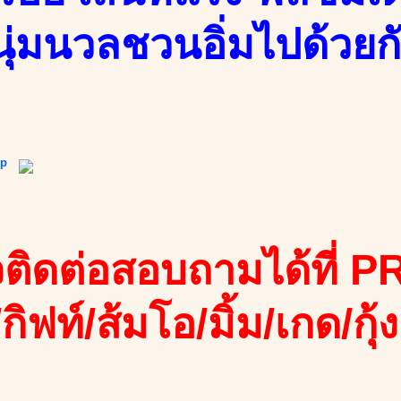
ุ่มนวลชวนอิ่มไปด้วยก
ip
ติดต่อสอบถามได้ที่ PR
/กิฟท์/ส้มโอ/มิ้ม/เกด/กุ้ง