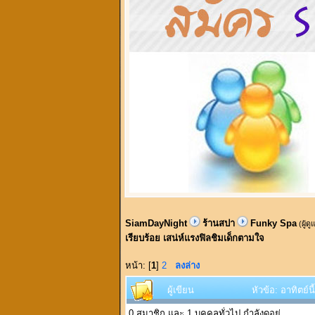
SiamDayNight
ร้านสปา
Funky Spa
(ผู้ด
เรียบร้อย เสน่ห์แรงฟิลชิมเด็กตามใจ
หน้า: [
1
]
2
ลงล่าง
ผู้เขียน
หัวข้อ: อาทิตย์
0 สมาชิก และ 1 บุคคลทั่วไป กำลังดูอยู่