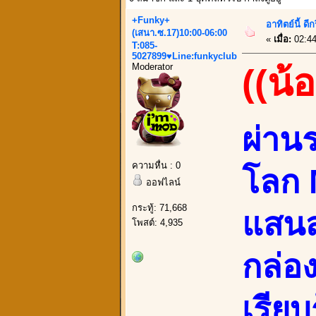
+Funky+
อาทิตย์นี้ ด
(เสนา.ซ.17)10:00-06:00
«
เมื่อ:
02:44
T:085-
5027899♥Line:funkyclub
Moderator
((น้
ผ่าน
ความหื่น : 0
โลก 
ออฟไลน์
กระทู้: 71,668
แสนส
โพสต์: 4,935
กล่อง
เรียบ