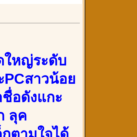
ดใหญ่ระดับ
และPCสาวน้อย
ชื่อดังแกะ
ก ลุค
ด็กตามใจได้