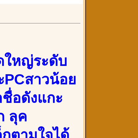
ดใหญ่ระดับ
และPCสาวน้อย
ชื่อดังแกะ
ก ลุค
ด็กตามใจได้