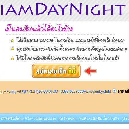
+Funky+(เสนา.ซ.17)10:00-06:00 T:085-5027899♥Line:funkyclub
อาทิตย
ูแล:
)
นี้ ดีกรีพริตตี้และPCสาวน้อยแสนสวย ลุคเรียบร้อย เสน่ห์แรงฟิลชิมเด็กตามใจ (อ่าน