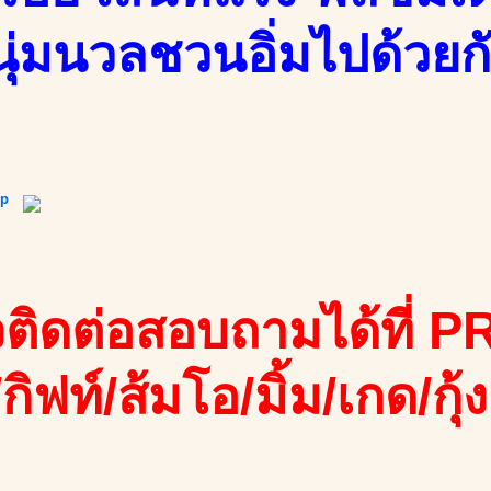
ุ่มนวลชวนอิ่มไปด้วยก
ip
ติดต่อสอบถามได้ที่ PR
/กิฟท์/ส้มโอ/มิ้ม/เกด/กุ้ง