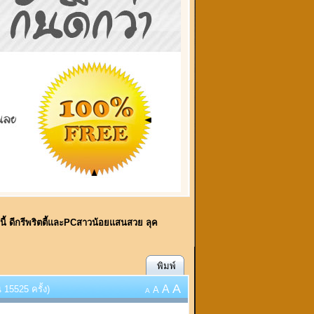
์นี้ ดีกรีพริตตี้และPCสาวน้อยแสนสวย ลุค
พิมพ์
A
A
 15525 ครั้ง)
A
A