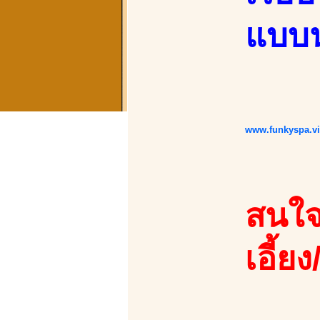
แบบน
www.funkyspa.v
สนใจ
เอี้ยง