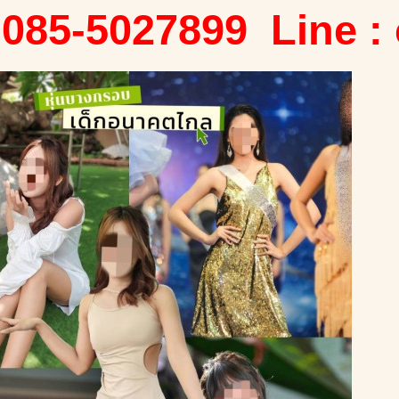
 085-5027899 Line :