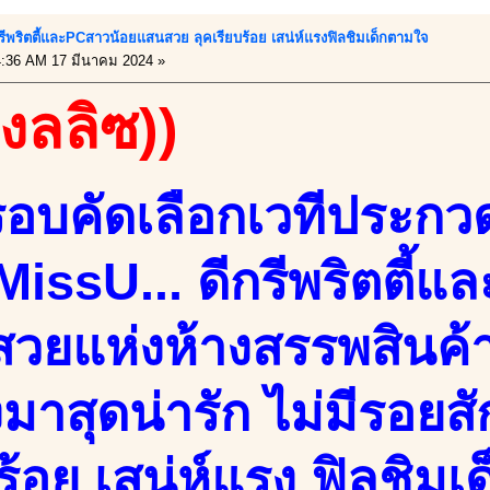
ีกรีพริตตี้และPCสาวน้อยแสนสวย ลุคเรียบร้อย เสน่ห์แรงฟิลชิมเด็กตามใจ
:36 AM 17 มีนาคม 2024 »
องลลิซ))
รอบคัดเลือกเวทีประกว
MissU... ดีกรีพริตตี้
วยแห่งห้างสรรพสินค้า
มาสุดน่ารัก ไม่มีรอยสั
ร้อย เสน่ห์แรง ฟิลชิมเ