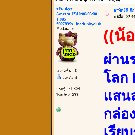
+Funky+
อาทิตย์นี้ ด
(เสนา.ซ.17)10:00-06:00
«
เมื่อ:
02:44
T:085-
5027899♥Line:funkyclub
Moderator
((น้
ผ่าน
ความหื่น : 0
โลก 
ออนไลน์
กระทู้: 71,604
แสนส
โพสต์: 4,933
กล่อง
เรียบ