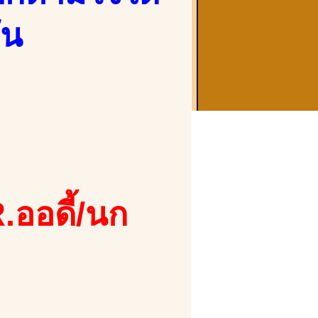
ัน
.ออดี้/นก