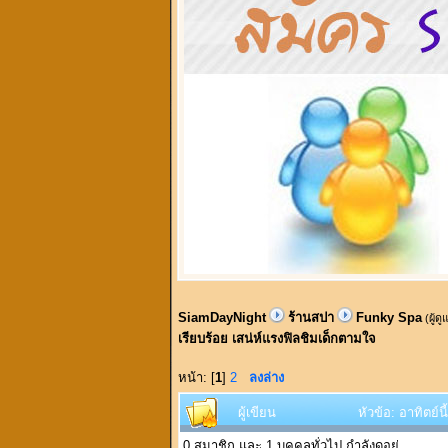
SiamDayNight
ร้านสปา
Funky Spa
(ผู้ด
เรียบร้อย เสน่ห์แรงฟิลชิมเด็กตามใจ
หน้า: [
1
]
2
ลงล่าง
ผู้เขียน
หัวข้อ: อาทิตย์
0 สมาชิก และ 1 บุคคลทั่วไป กำลังดูอยู่