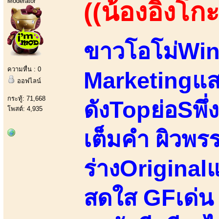
Moderator
((น้องอิงโกะ
ขาวโอโม่Wink
ความหื่น : 0
Marketingแส
ออฟไลน์
กระทู้: 71,668
ดังTopย่อSพึ่ง
โพสต์: 4,935
เต็มคำ ผิวพร
ร่างOriginalแ
สดใส GFเด่น 