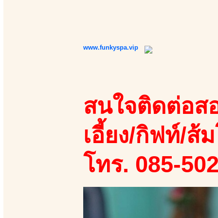
www.funkyspa.vip
สนใจติดต่อสอ
เอี้ยง/กิฟท์/ส้ม
โทร. 085-50