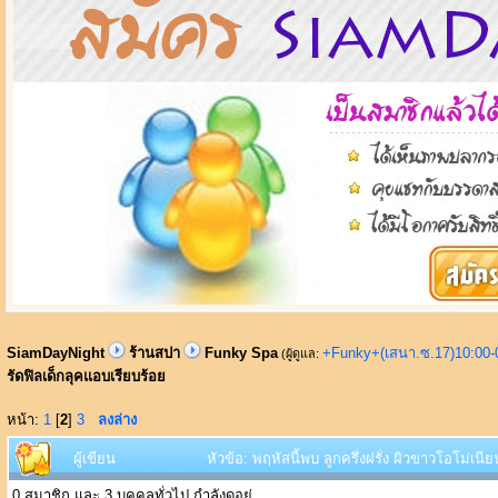
SiamDayNight
ร้านสปา
Funky Spa
+Funky+(เสนา.ซ.17)10:00-
(ผู้ดูแล:
รัดฟิลเด็กลุคแอบเรียบร้อย
หน้า:
1
[
2
]
3
ลงล่าง
ผู้เขียน
หัวข้อ: พฤหัสนี้พบ ลูกครึ่งฝรั่ง ผิวขาวโอโม่เนี
0 สมาชิก และ 3 บุคคลทั่วไป กำลังดูอยู่