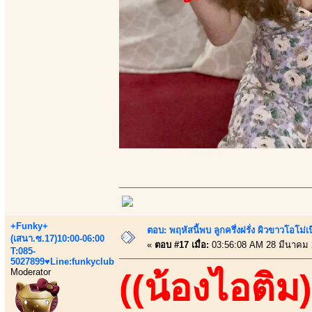
+Funky+
ตอบ: พฤหัสนี้พบ ลูกครึ่งฝรั่ง ผิวขาวโอโม่เ
(เสนา.ซ.17)10:00-06:00
«
ตอบ #17 เมื่อ:
03:56:08 AM 28 มีนาคม 
T:085-
5027899♥Line:funkyclub
Moderator
((น้องไอติม)