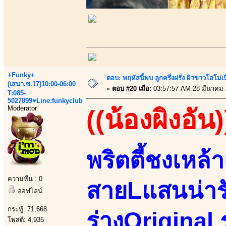
+Funky+
ตอบ: พฤหัสนี้พบ ลูกครึ่งฝรั่ง ผิวขาวโอโม่เ
(เสนา.ซ.17)10:00-06:00
«
ตอบ #20 เมื่อ:
03:57:57 AM 28 มีนาคม 
T:085-
5027899♥Line:funkyclub
Moderator
((น้องผิงอัน)
พริตตี้ชงเหล้า
ความหื่น : 0
สายLแสนน่ารั
ออฟไลน์
กระทู้: 71,668
ร่างOriginal ร
โพสต์: 4,935