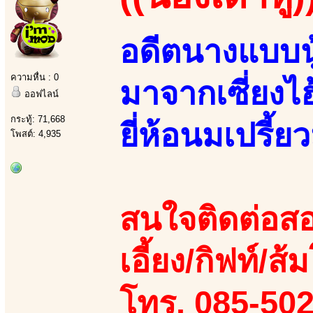
อดีตนางแบบนู
ความหื่น : 0
มาจากเซี่ยงไ
ออฟไลน์
กระทู้: 71,668
ยี่ห้อนมเปรี้ยว
โพสต์: 4,935
สนใจติดต่อสอ
เอี้ยง/กิฟท์/ส้ม
โทร. 085-50