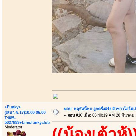
+Funky+
ตอบ: พฤหัสนี้พบ ลูกครึ่งฝรั่ง ผิวขาวโอโม่เ
(เสนา.ซ.17)10:00-06:00
«
ตอบ #16 เมื่อ:
03:40:19 AM 28 มีนาคม 
T:085-
5027899♥Line:funkyclub
Moderator
((น้องเต้าหู้)