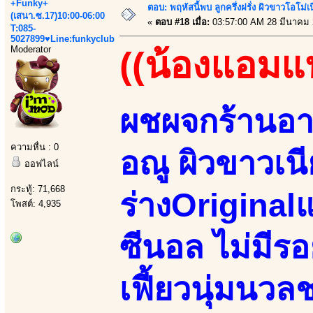
+Funky+
ตอบ: พฤหัสนี้พบ ลูกครึ่งฝรั่ง ผิวขาวโอโม่เ
(เสนา.ซ.17)10:00-06:00
«
ตอบ #18 เมื่อ:
03:57:00 AM 28 มีนาคม 
T:085-
5027899♥Line:funkyclub
Moderator
((น้องแอมแป
ผชผจกร้านอา
ความหื่น : 0
อณู ผิวขาวเน
ออฟไลน์
กระทู้: 71,668
ร่างOriginal
โพสต์: 4,935
ซีนอล ไม่มีรอ
เฟี้ยวนุ่มนว