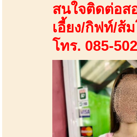
สนใจติดต่อสอ
เอี้ยง/กิฟท์/ส้ม
โทร. 085-50