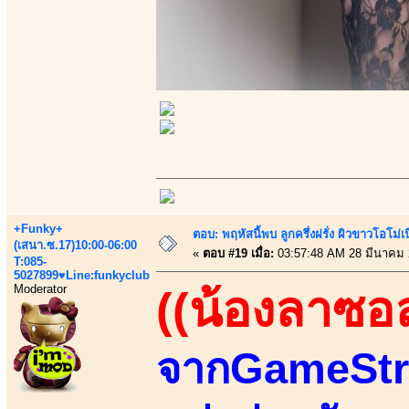
+Funky+
ตอบ: พฤหัสนี้พบ ลูกครึ่งฝรั่ง ผิวขาวโอโม่เ
(เสนา.ซ.17)10:00-06:00
«
ตอบ #19 เมื่อ:
03:57:48 AM 28 มีนาคม 
T:085-
5027899♥Line:funkyclub
Moderator
((น้องลาซอ
จากGameStre