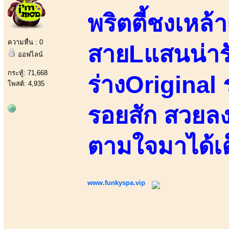
พริตตี้ชงเหล้า
ความหื่น : 0
สายLแสนน่ารั
ออฟไลน์
กระทู้: 71,668
ร่างOriginal ร
โพสต์: 4,935
รอยสัก สวยลง
ตามใจมาได้เต
www.funkyspa.vip