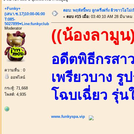
+Funky+
ตอบ: พฤหัสนี้พบ ลูกครึ่งฝรั่ง ผิวขาวโอโม่เ
(เสนา.ซ.17)10:00-06:00
«
ตอบ #15 เมื่อ:
03:40:10 AM 28 มีนาคม 
T:085-
5027899♥Line:funkyclub
Moderator
((น้องลามูน)
อดีตพิธีกรส
ความหื่น : 0
เพรียวบาง รูป
ออฟไลน์
กระทู้: 71,668
โฉบเฉี่ยว รุ่
โพสต์: 4,935
www.funkyspa.vip