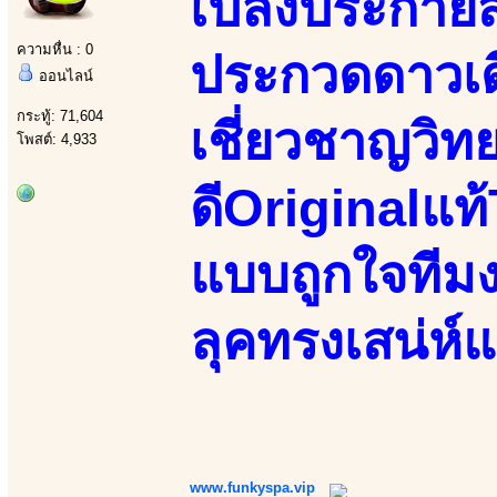
เปล่งประกาย
ความหื่น : 0
ประกวดดาวเ
ออนไลน์
กระทู้: 71,604
เชี่ยวชาญวิท
โพสต์: 4,933
ดีOriginalแท
แบบถูกใจทีมง
ลุคทรงเสน่ห์
www.funkyspa.vip