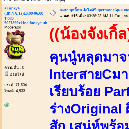
+Funky+
ตอบ: พุธนี้พบ Jสไตล์Supermodelสุดสวยส
(เสนา.ซ.17)10:00-06:00
«
ตอบ #15 เมื่อ:
03:38:28 AM 11 กันยายน
T:085-
5027899♥Line:funkyclub
Moderator
((น้องจังเกิ้ล
คุนนู๋หลุดมา
ความหื่น : 0
InterสายCมา
ออนไลน์
กระทู้: 71,604
เรียบร้อย Pa
โพสต์: 4,933
ร่างOriginal
สัก เสน่ห์พร