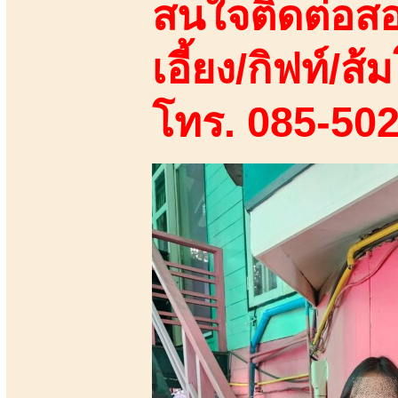
สนใจติดต่อสอ
เอี้ยง/กิฟท์/ส้ม
โทร. 085-50