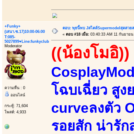
+Funky+
ตอบ: พุธนี้พบ Jสไตล์Supermodelสุดสวยส
(เสนา.ซ.17)10:00-06:00
«
ตอบ #18 เมื่อ:
03:40:33 AM 11 กันยายน
T:085-
5027899♥Line:funkyclub
Moderator
((น้องโมอิ))
CosplayMode
โฉบเฉี่ยว สูง
ความหื่น : 0
ออนไลน์
curveลงตัว Or
กระทู้: 71,604
โพสต์: 4,933
รอยสัก น่ารั