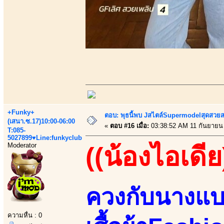
+Funky+
ตอบ: พุธนี้พบ Jสไตล์Supermodelสุดสวยส
(เสนา.ซ.17)10:00-06:00
«
ตอบ #16 เมื่อ:
03:38:52 AM 11 กันยายน
T:085-
5027899♥Line:funkyclub
Moderator
((น้องไอเดีย
ควงกับนางแ
ความหื่น : 0