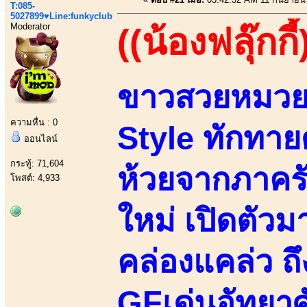
T:085-
5027899♥Line:funkyclub
Moderator
((น้องฟลุ๊กกี้
ขาวสวยหมวยเ
ความหื่น : 0
Style ทักทาย
ออนไลน์
กระทู้: 71,604
ห้วยจากภาครั
โพสต์: 4,933
ใหม่ เปิดตัวม
คล่องแคล่ว ถ
GFเด่นอัทยาศั