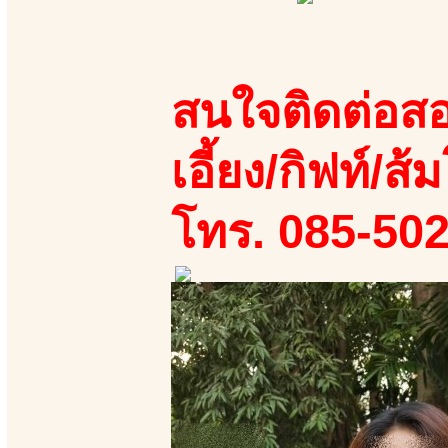
สนใจติดต่อสอ
เอี้ยง/กิฟท์/ส้ม
โทร. 085-50