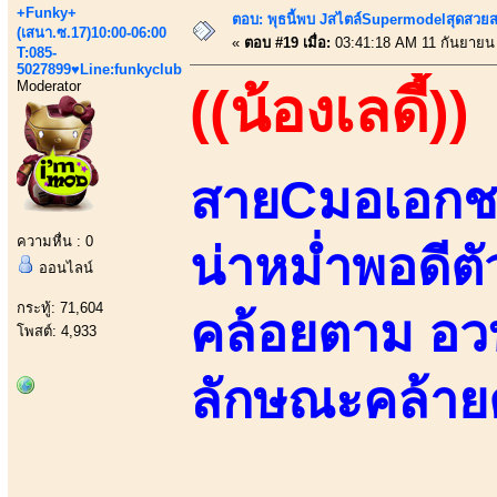
+Funky+
ตอบ: พุธนี้พบ Jสไตล์Supermodelสุดสวยส
(เสนา.ซ.17)10:00-06:00
«
ตอบ #19 เมื่อ:
03:41:18 AM 11 กันยายน
T:085-
5027899♥Line:funkyclub
Moderator
((น้องเลดี้))
สายCมอเอกชน
ความหื่น : 0
น่าหม่ำพอดีตั
ออนไลน์
กระทู้: 71,604
คล้อยตาม อว
โพสต์: 4,933
ลักษณะคล้ายต