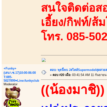
สนใจติดต่อสอ
เอี้ยง/กิฟท์/ส้ม
โทร. 085-50
+Funky+
ตอบ: พุธนี้พบ Jสไตล์Supermodelสุดสวยส
(เสนา.ซ.17)10:00-06:00
«
ตอบ #20 เมื่อ:
03:41:54 AM 11 กันยายน
T:085-
5027899♥Line:funkyclub
Moderator
((น้องมาชิ))