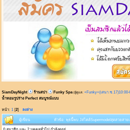
SiamDayNight
ร้านสปา
Funky Spa
+Funky+(เสนา.ซ.17)10:00-
(ผู้ดูแล:
น้ำหอมรูปร่าง Perfect สมบูรณ์แบบ
หน้า:
1
[
2
]
ลงล่าง
ผู้เขียน
หัวข้อ: พุธนี้พบ Jสไตล์Supermodelสุดสวยสายเ
0 สมาชิก และ 2 บุคคลทั่วไป กำลังดูอยู่