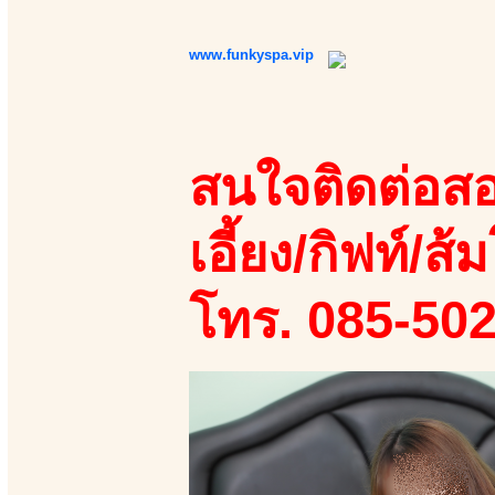
www.funkyspa.vip
สนใจติดต่อสอ
เอี้ยง/กิฟท์/ส้ม
โทร. 085-50