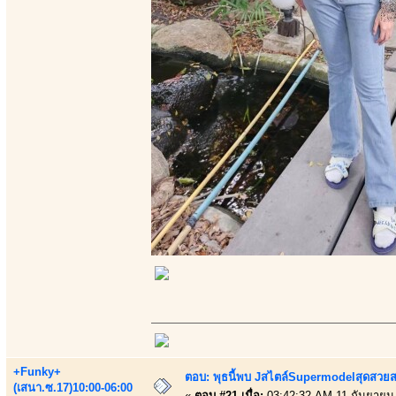
+Funky+
ตอบ: พุธนี้พบ Jสไตล์Supermodelสุดสวยส
(เสนา.ซ.17)10:00-06:00
«
ตอบ #21 เมื่อ:
03:42:32 AM 11 กันยายน