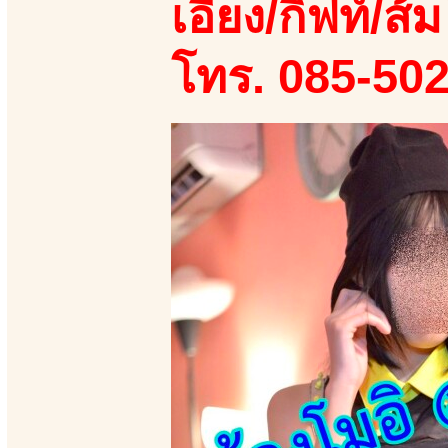
เอี้ยง/กิฟท์/ส้ม
โทร. 085-50