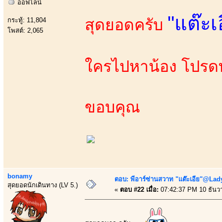
ออฟไลน์
"แต๊ะเ
สุดยอดครับ
กระทู้: 11,804
โพสต์: 2,065
ใครไปหาน้อง โปรด
ขอบคุณ
bonamy
ตอบ: พีอาร์ซ่านสวาท "แต๊ะเอีย"@Lady
สุดยอดนักเดินทาง (LV 5.)
«
ตอบ #22 เมื่อ:
07:42:37 PM 10 ธันว