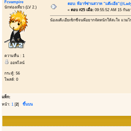
Fcvampire
ตอบ: พีอาร์ซ่านสวาท "แต๊ะเอีย"@Lady
นักท่องเที่ยว (LV 2.)
«
ตอบ #25 เมื่อ:
09:55:52 AM 15 กันย
น้องแต๊ะเอียเซ็กซี่จนพี่อยากจัดหนักให้สะใจ แวมไ
ความหื่น : 1
ออฟไลน์
กระทู้: 56
โพสต์: 0
แท็ก:
หน้า:
1
[
2
]
ขึ้นบน