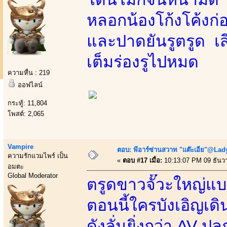
หลอกน้องโก้งโค้งก่
และปาดยันรูตรูด เส
เต็มร่องรูไปหมด
ความหื่น : 219
ออฟไลน์
กระทู้: 11,804
โพสต์: 2,065
Vampire
ตอบ: พีอาร์ซ่านสวาท "แต๊ะเอีย"@Lady
ความรักแวมไพร์ เป็น
«
ตอบ #17 เมื่อ:
10:13:07 PM 09 ธันว
อมตะ
Global Moderator
ตรูดขาวจั๊วะใหญ่แ
ตอนนี้ใครบังเอิญเดิ
ดังลั่นยิ่งกว่า AV