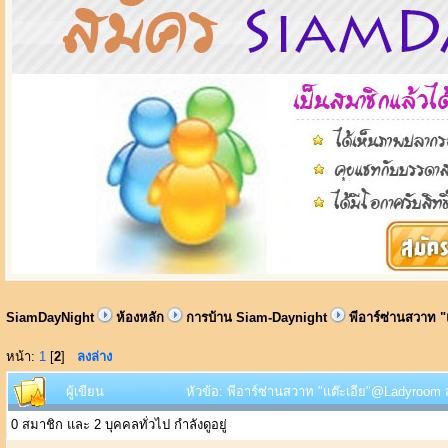
SiamDayNight
ห้องหลัก
การบ้าน Siam-Daynight
พีอาร์ซ่านสวาท "
หน้า:
1
[
2
]
ลงล่าง
ผู้เขียน
หัวข้อ: พีอาร์ซ่านสวาท "แต๊ะเอีย"@Ladyroom สุ
0 สมาชิก และ 2 บุคคลทั่วไป กำลังดูอยู่