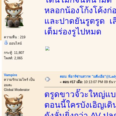
หลอกน้องโก้งโค้งก่
และปาดยันรูตรูด เส
เต็มร่องรูไปหมด
ความหื่น : 219
ออนไลน์
กระทู้: 11,807
โพสต์: 2,065
Vampire
ตอบ: พีอาร์ซ่านสวาท "แต๊ะเอีย"@Lady
ความรักแวมไพร์ เป็น
«
ตอบ #17 เมื่อ:
10:13:07 PM 09 ธันว
อมตะ
Global Moderator
ตรูดขาวจั๊วะใหญ่แ
ตอนนี้ใครบังเอิญเดิ
ดังลั่นยิ่งกว่า AV