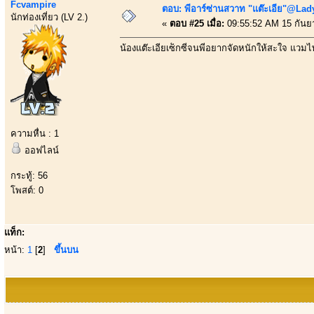
Fcvampire
ตอบ: พีอาร์ซ่านสวาท "แต๊ะเอีย"@Lady
นักท่องเที่ยว (LV 2.)
«
ตอบ #25 เมื่อ:
09:55:52 AM 15 กันย
น้องแต๊ะเอียเซ็กซี่จนพี่อยากจัดหนักให้สะใจ แวมไ
ความหื่น : 1
ออฟไลน์
กระทู้: 56
โพสต์: 0
แท็ก:
หน้า:
1
[
2
]
ขึ้นบน