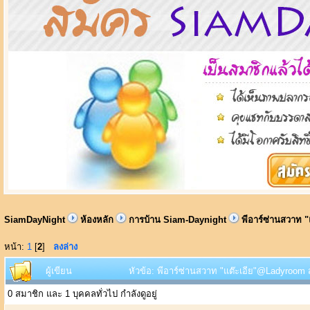
SiamDayNight
ห้องหลัก
การบ้าน Siam-Daynight
พีอาร์ซ่านสวาท "
หน้า:
1
[
2
]
ลงล่าง
ผู้เขียน
หัวข้อ: พีอาร์ซ่านสวาท "แต๊ะเอีย"@Ladyroom สุ
0 สมาชิก และ 1 บุคคลทั่วไป กำลังดูอยู่