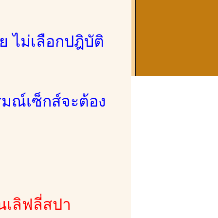
 ไม่เลือกปฎิบัติ
มณ์เซ็กส์จะต้อง
นเลิฟลี่สปา