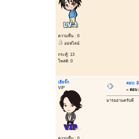
ความหื่น : 0
ออฟไลน์
กระทู้: 13
โพสต์: 0
เฮียจั๊ก
ตอบ: อ
VIP
«
ตอบ #
มารออ่านครับพี่
ความหื่น : 0