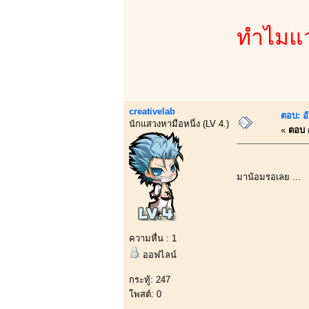
ทำไมแวม
creativelab
ตอบ: อ
นักแสวงหามือหนี่ง (LV 4.)
«
ตอบ #
มาน้อมรอเลย ...
ความหื่น : 1
ออฟไลน์
กระทู้: 247
โพสต์: 0