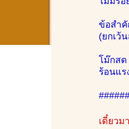
ไม่มีรอ
ข้อสำคั
(ยกเว้นล
โม๊กสด 
ร้อนแร
#####
เดี๋ยวม