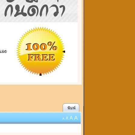
พิมพ์
A
A
A
A