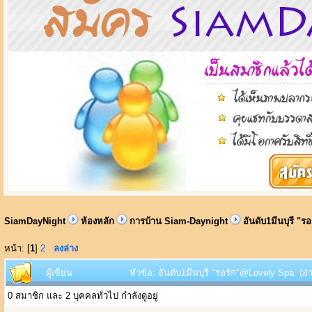
SiamDayNight
ห้องหลัก
การบ้าน Siam-Daynight
อันดับ1มีนบุรี "
หน้า: [
1
]
2
ลงล่าง
ผู้เขียน
หัวข้อ: อันดับ1มีนบุรี "รอรัก"@Lovely Spa (อ่า
0 สมาชิก และ 2 บุคคลทั่วไป กำลังดูอยู่