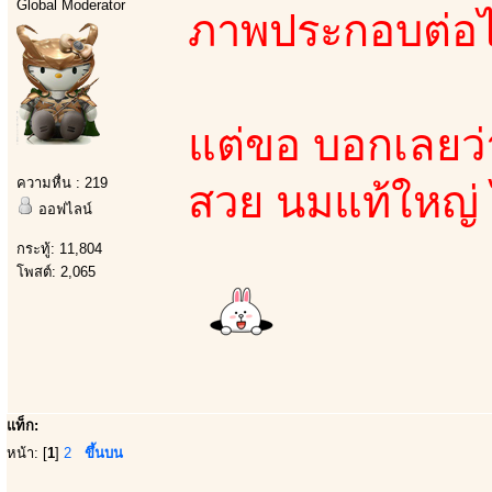
Global Moderator
ภาพประกอบต่อไป
แต่ขอ บอกเลยว่า 
ความหื่น : 219
สวย นมแท้ใหญ่ ไ
ออฟไลน์
กระทู้: 11,804
โพสต์: 2,065
แท็ก:
หน้า: [
1
]
2
ขึ้นบน