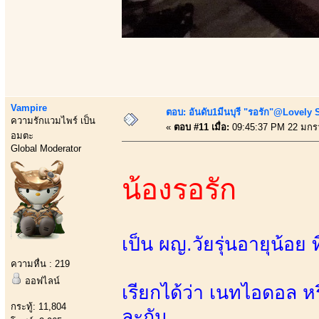
Vampire
ตอบ: อันดับ1มีนบุรี "รอรัก"@Lovely 
ความรักแวมไพร์ เป็น
«
ตอบ #11 เมื่อ:
09:45:37 PM 22 มกร
อมตะ
Global Moderator
น้องรอรัก
เป็น ผญ.วัยรุ่นอายุน้อย 
ความหื่น : 219
ออฟไลน์
เรียกได้ว่า เนทไอดอล ห
กระทู้: 11,804
ละกัน