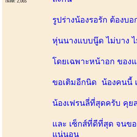
โพสต์: 2,065
รูปร่างน้องรอรัก ต้องบ
หุ่นนางแบบนู๊ด ไม่บาง ไ
โดยเฉพาะหน้าอก ของแท้
ขอเติมอีกนิด น้องคนนี้ 
น้องเฟรนลี่ที่สุดครับ คุยส
และ เซ็กส์ที่ดีที่สุด จน
แน่นอน