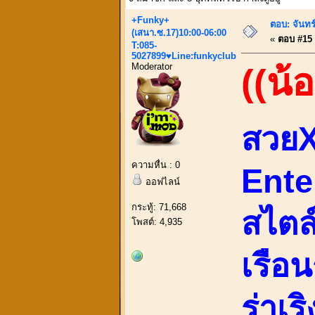
+Funky+
ตอบ: จันทร์
(เสนา.ซ.17)10:00-06:00
«
ตอบ #15 เ
T:085-
5027899♥Line:funkyclub
Moderator
((น้
สวยX
ความหื่น : 0
Ente
ออฟไลน์
กระทู้: 71,668
สไตล์
โพสต์: 4,935
เรือน
ร่าเร