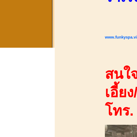
www.funkyspa.v
สนใจ
เอี้ยง
โทร.