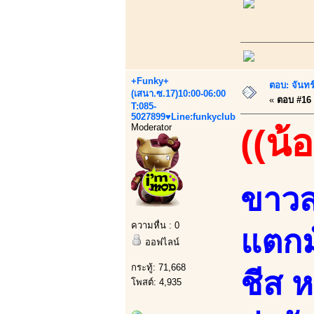
+Funky+
ตอบ: จันทร์
(เสนา.ซ.17)10:00-06:00
«
ตอบ #16 เ
T:085-
5027899♥Line:funkyclub
Moderator
((น้
ขาวสะ
ความหื่น : 0
แตกม
ออฟไลน์
กระทู้: 71,668
ชีส 
โพสต์: 4,935