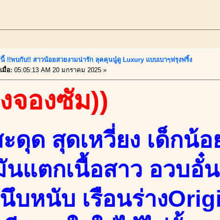
นี้ !!พบกับ!! สาวน้อยสวยงามน่ารัก ลุคคุนนู๋ดู Luxury แบบเบาๆฟรุงฟริ้ง
มื่อ:
05:05:13 AM 20 มกราคม 2025 »
องจองซัม))
ดุด สุดเหวี่ยง เด็กน้อ
ันแตกเนื้อสาว อวบอั๋น
หนึบหนับ เรือนร่างOrig