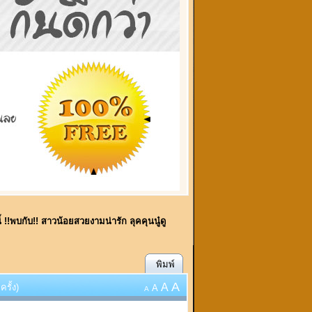
ี้ !!พบกับ!! สาวน้อยสวยงามน่ารัก ลุคคุนนู๋ดู
พิมพ์
A
A
รั้ง)
A
A