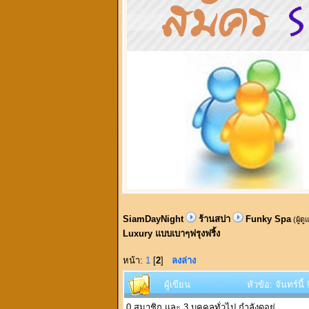
SiamDayNight
ร้านสปา
Funky Spa
(ผู้ด
Luxury แบบเบาๆฟรุงฟริ้ง
หน้า:
1
[
2
]
ลงล่าง
ผู้เขียน
หัวข้อ: จันทร์นี
0 สมาชิก และ 3 บุคคลทั่วไป กำลังดูอยู่