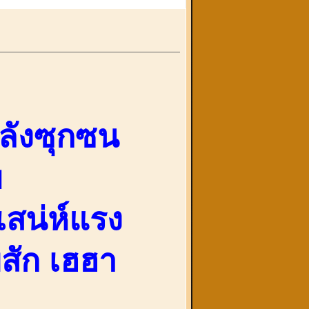
ลังซุกซน
บ
เสน่ห์แรง
ยสัก เฮฮา