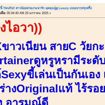
นี้ !!พบกับ!! สาวน้อยสวยงามน่ารัก ลุคคุนนู๋ดู Luxury แบบเบาๆฟรุงฟริ้ง
มื่อ:
05:04:40 AM 20 มกราคม 2025 »
องไอวา))
ขาวเนียน สายC วัยกะ
rtainerดูหรูหรามีระดั
Sexyขี้เล่นเป็นกันเอง 
ร่างOriginalแท้ ไร้รอ
ิง อารมณ์ดี