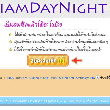
+Funky+(เสนา.ซ.17)10:00-06:00 T:085-5027899♥Line:funkyclub
จันทร์น
ูแล:
)
้ !!พบกับ!! สาวน้อยสวยงามน่ารัก ลุคคุนนู๋ดู Luxury แบบเบาๆฟรุงฟริ้ง (อ่าน 19482 ค