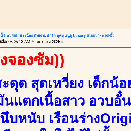
นี้ !!พบกับ!! สาวน้อยสวยงามน่ารัก ลุคคุนนู๋ดู Luxury แบบเบาๆฟรุงฟริ้ง
มื่อ:
05:05:13 AM 20 มกราคม 2025 »
องจองซัม))
ดุด สุดเหวี่ยง เด็กน้อ
ันแตกเนื้อสาว อวบอั๋น
หนึบหนับ เรือนร่างOrig