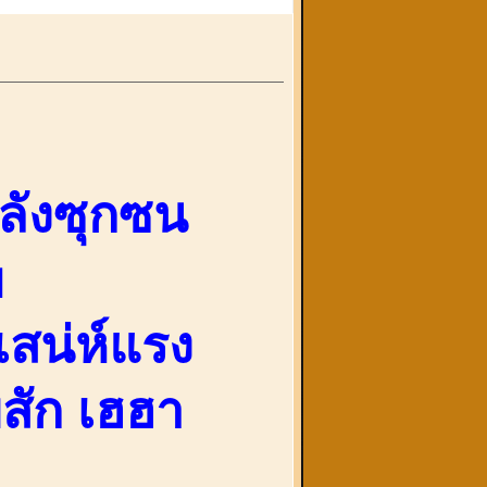
ลังซุกซน
บ
เสน่ห์แรง
ยสัก เฮฮา