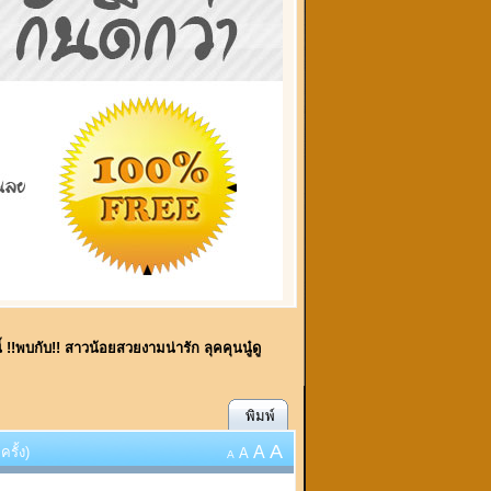
ี้ !!พบกับ!! สาวน้อยสวยงามน่ารัก ลุคคุนนู๋ดู
พิมพ์
A
A
รั้ง)
A
A