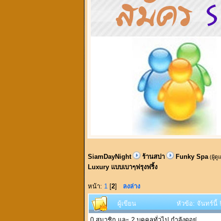
SiamDayNight
ร้านสปา
Funky Spa
(ผู้ด
Luxury แบบเบาๆฟรุงฟริ้ง
หน้า:
1
[
2
]
ลงล่าง
ผู้เขียน
หัวข้อ: จันทร์นี
0 สมาชิก และ 2 บุคคลทั่วไป กำลังดูอยู่