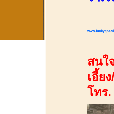
www.funkyspa.v
สนใจ
เอี้ยง
โทร.