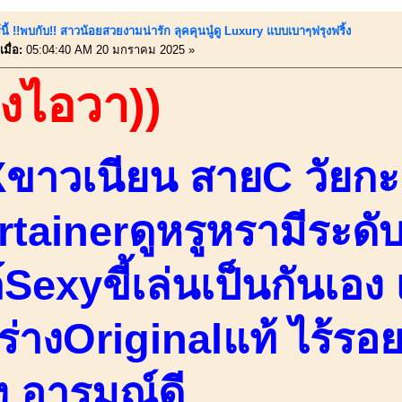
นี้ !!พบกับ!! สาวน้อยสวยงามน่ารัก ลุคคุนนู๋ดู Luxury แบบเบาๆฟรุงฟริ้ง
มื่อ:
05:04:40 AM 20 มกราคม 2025 »
องไอวา))
ขาวเนียน สายC วัยกะ
rtainerดูหรูหรามีระดั
Sexyขี้เล่นเป็นกันเอง 
ร่างOriginalแท้ ไร้รอ
ิง อารมณ์ดี