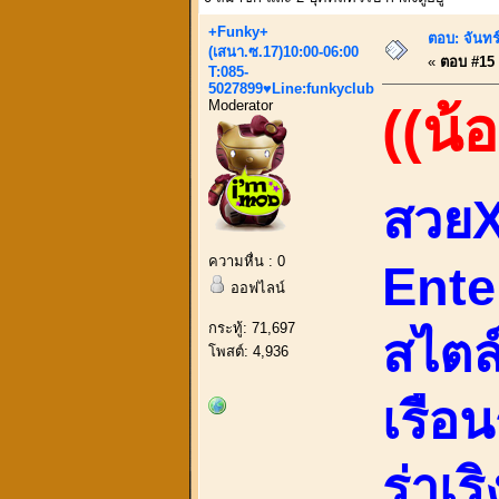
+Funky+
ตอบ: จันทร์
(เสนา.ซ.17)10:00-06:00
«
ตอบ #15 เ
T:085-
5027899♥Line:funkyclub
Moderator
((น้
สวยX
ความหื่น : 0
Ente
ออฟไลน์
กระทู้: 71,697
สไตล์
โพสต์: 4,936
เรือน
ร่าเร