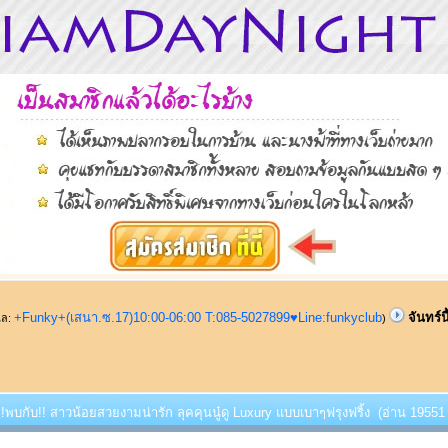
+Funky+(เสนา.ซ.17)10:00-06:00 T:085-5027899♥Line:funkyclub
จันทร์น
ูแล:
)
้ !!พบกับ!! สาวน้อยสวยงามน่ารัก ลุคคุนนู๋ดู Luxury แบบเบาๆฟรุงฟริ้ง (อ่าน 19551 ค