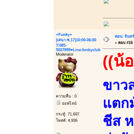
+Funky+
ตอบ: จันทร์
(เสนา.ซ.17)10:00-06:00
«
ตอบ #16 เ
T:085-
5027899♥Line:funkyclub
Moderator
((น้
ขาวสะ
ความหื่น : 0
แตกม
ออฟไลน์
กระทู้: 71,697
ชีส 
โพสต์: 4,936