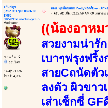
+Funky+
ตอบ: พุธนี้พบกับ!! Prettyพริตตี้Eventคิวท
(เสนา.ซ.17)10:00-06:00
«
ตอบ #2 เมื่อ:
02:29:59 AM 09 เมษายน 
T:085-
5027899♥Line:funkyclub
Moderator
((น้องอาหม
สวยงามน่ารัก 
เบาๆฟรุงฟริ้งก
ความหื่น : 0
ออนไลน์
สายCถนัดตัวเ
กระทู้: 71,697
โพสต์: 4,936
ลงตัว ผิวขาวเ
เส่าเซ็กซี่ GF