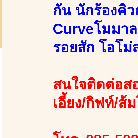
กัน นักร้องคิ
Curveโมมาลงต
รอยสัก โอโม่
สนใจติดต่อสอ
เอี้ยง/กิฟท์/ส้ม