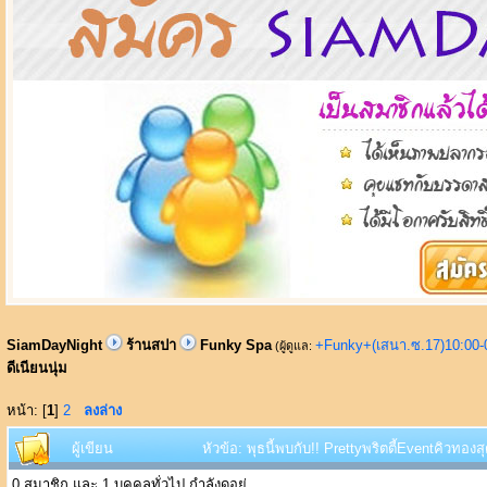
SiamDayNight
ร้านสปา
Funky Spa
+Funky+(เสนา.ซ.17)10:00-
(ผู้ดูแล:
ดีเนียนนุ่ม
หน้า: [
1
]
2
ลงล่าง
ผู้เขียน
หัวข้อ: พุธนี้พบกับ!! Prettyพริตตี้Eventคิวทอง
0 สมาชิก และ 1 บุคคลทั่วไป กำลังดูอยู่