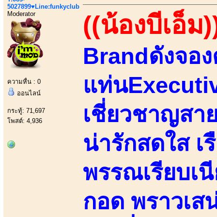
5027899♥Line:funkyclub
Moderator
((น้องบีเอ็ม)
Brandดังจองตั
แท่นExecutiv
ความหื่น : 0
ออนไลน์
เชี่ยวชาญสา
กระทู้: 71,697
โพสต์: 4,936
น่ารักสดใส เร
พรรณเรียบเนีย
กอด พราวเสน่ห