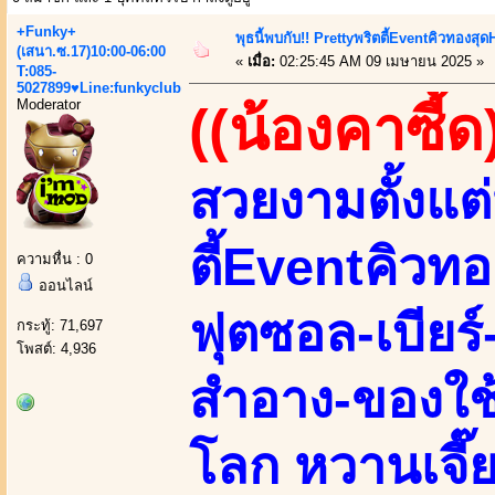
+Funky+
พุธนี้พบกับ!! Prettyพริตตี้Eventคิวทองสุด
(เสนา.ซ.17)10:00-06:00
«
เมื่อ:
02:25:45 AM 09 เมษายน 2025 »
T:085-
5027899♥Line:funkyclub
Moderator
((น้องคาซี้ด
สวยงามตั้งแต่
ตี้Eventคิวทอง
ความหื่น : 0
ออนไลน์
ฟุตซอล-เบียร์
กระทู้: 71,697
โพสต์: 4,936
สำอาง-ของใช
โลก หวานเจี๊ยบ