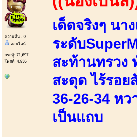
((น้องเบนลี่)
เด็ดจริงๆ นาง
ความหื่น : 0
ระดับSuperMo
ออนไลน์
กระทู้: 71,697
สะท้านทรวง ทั
โพสต์: 4,936
สะดุด ไร้รอยส
36-26-34 หวาน
เป็นแถบ