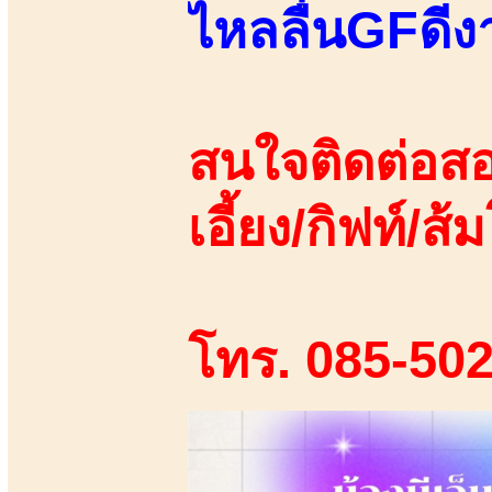
ไหลลื่นGFดีง
สนใจติดต่อสอ
เอี้ยง/กิฟท์/ส้ม
โทร. 085-50