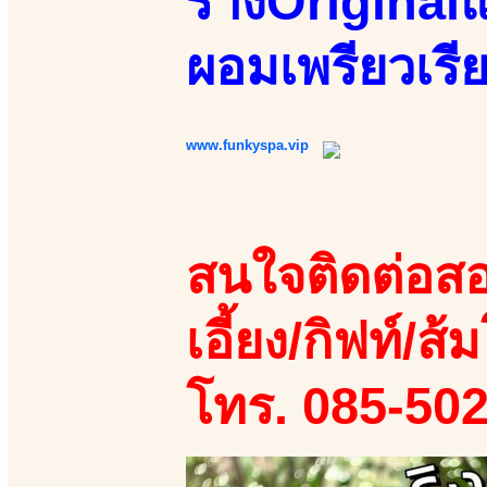
ร่างOriginalแ
ผอมเพรียวเรี
www.funkyspa.vip
สนใจติดต่อสอ
เอี้ยง/กิฟท์/ส้ม
โทร. 085-50