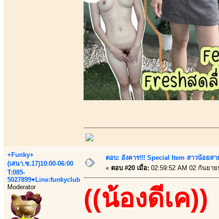
+Funky+
ตอบ: อังคาร!!! Special Item สาวน้อยสา
(เสนา.ซ.17)10:00-06:00
«
ตอบ #20 เมื่อ:
02:59:52 AM 02 กันยาย
T:085-
5027899♥Line:funkyclub
Moderator
((น้องดีเค))