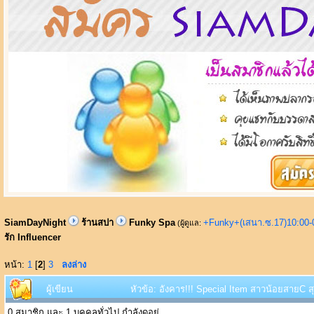
SiamDayNight
ร้านสปา
Funky Spa
+Funky+(เสนา.ซ.17)10:00-
(ผู้ดูแล:
รัก Influencer
หน้า:
1
[
2
]
3
ลงล่าง
ผู้เขียน
หัวข้อ: อังคาร!!! Special Item สาวน้อยสายC ส
0 สมาชิก และ 1 บุคคลทั่วไป กำลังดูอยู่