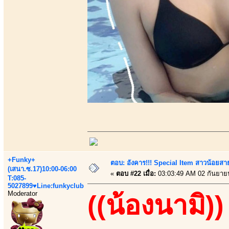
+Funky+
ตอบ: อังคาร!!! Special Item สาวน้อยสา
(เสนา.ซ.17)10:00-06:00
«
ตอบ #22 เมื่อ:
03:03:49 AM 02 กันยาย
T:085-
5027899♥Line:funkyclub
Moderator
((น้องนามิ))