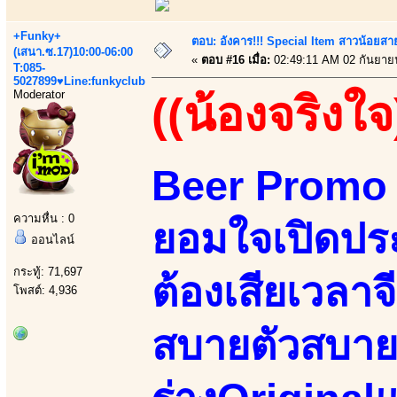
+Funky+
ตอบ: อังคาร!!! Special Item สาวน้อยสา
(เสนา.ซ.17)10:00-06:00
«
ตอบ #16 เมื่อ:
02:49:11 AM 02 กันยาย
T:085-
5027899♥Line:funkyclub
Moderator
((น้องจริงใจ
Beer Promo 
ความหื่น : 0
ยอมใจเปิดประ
ออนไลน์
กระทู้: 71,697
ต้องเสียเวลาจ
โพสต์: 4,936
สบายตัวสบาย