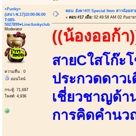
+Funky+
ตอบ: อังคาร!!! Special Item สาวน้อยสา
(เสนา.ซ.17)10:00-06:00
«
ตอบ #17 เมื่อ:
02:49:58 AM 02 กันยาย
T:085-
5027899♥Line:funkyclub
Moderator
((น้องออก้า)
สายCใสโก๊ะโช
ความหื่น : 0
ประกวดดาวเ
ออนไลน์
กระทู้: 71,697
เชี่ยวชาญด้
โพสต์: 4,936
การคิดคำนวณ 