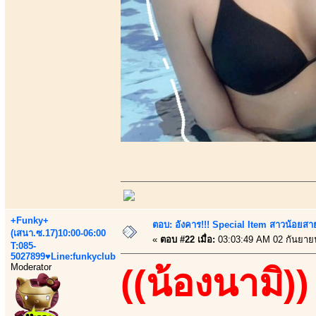
+Funky+
ตอบ: อังคาร!!! Special Item สาวน้อยสา
(เสนา.ซ.17)10:00-06:00
«
ตอบ #22 เมื่อ:
03:03:49 AM 02 กันยาย
T:085-
5027899♥Line:funkyclub
Moderator
((น้องนามิ))