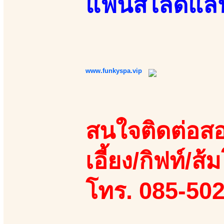
แฟนสไลด์แลนด
www.funkyspa.vip
สนใจติดต่อสอ
เอี้ยง/กิฟท์/ส้ม
โทร. 085-50