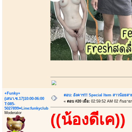
+Funky+
ตอบ: อังคาร!!! Special Item สาวน้อยสา
(เสนา.ซ.17)10:00-06:00
«
ตอบ #20 เมื่อ:
02:59:52 AM 02 กันยาย
T:085-
5027899♥Line:funkyclub
Moderator
((น้องดีเค))