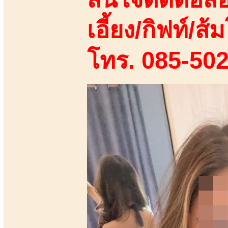
เอี้ยง/กิฟท์/ส้ม
โทร. 085-50