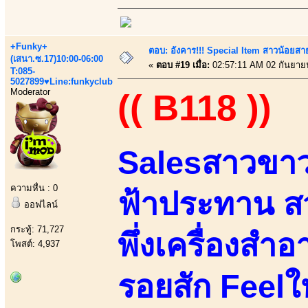
+Funky+
ตอบ: อังคาร!!! Special Item สาวน้อยสา
(เสนา.ซ.17)10:00-06:00
«
ตอบ #19 เมื่อ:
02:57:11 AM 02 กันยาย
T:085-
5027899♥Line:funkyclub
Moderator
(( B118 ))
Salesสาวขาว
ความหื่น : 0
ฟ้าประทาน สว
ออฟไลน์
กระทู้: 71,727
พึ่งเครื่องสำอ
โพสต์: 4,937
รอยสัก Feelใ