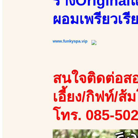
ร่างOriginalแ
ผอมเพรียวเรี
www.funkyspa.vip
สนใจติดต่อสอ
เอี้ยง/กิฟท์/ส้ม
โทร. 085-50