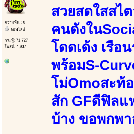
สวยสดใสสไตล
ความหื่น : 0
คนดังในSocia
ออฟไลน์
กระทู้: 71,727
โดดเด้ง เรือ
โพสต์: 4,937
พร้อมS-Curv
โม่Omoสะท้อ
สัก GFดีฟิลแ
บ้าง ขอพกพา