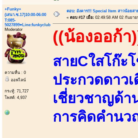
+Funky+
ตอบ: อังคาร!!! Special Item สาวน้อยสา
(เสนา.ซ.17)10:00-06:00
«
ตอบ #17 เมื่อ:
02:49:58 AM 02 กันยาย
T:085-
5027899♥Line:funkyclub
Moderator
((น้องออก้า)
สายCใสโก๊ะโช
ความหื่น : 0
ประกวดดาวเ
ออฟไลน์
กระทู้: 71,727
เชี่ยวชาญด้
โพสต์: 4,937
การคิดคำนวณ 