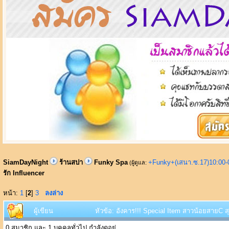
SiamDayNight
ร้านสปา
Funky Spa
+Funky+(เสนา.ซ.17)10:00-
(ผู้ดูแล:
รัก Influencer
หน้า:
1
[
2
]
3
ลงล่าง
ผู้เขียน
หัวข้อ: อังคาร!!! Special Item สาวน้อยสายC ส
0 สมาชิก และ 1 บุคคลทั่วไป กำลังดูอยู่