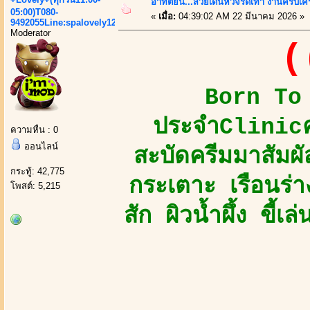
อาทิตย์นี้...สวยเด่นหัวจรดเท้า งานครบเครื
05:00)T080-
«
เมื่อ:
04:39:02 AM 22 มีนาคม 2026 »
9492055Line:spalovely123
Moderator
(
Born To 
ประจำClinicคว
ความหื่น : 0
ออนไลน์
สะบัดครีมมาสัมผัส
กระทู้: 42,775
กระเตาะ เรือนร่
โพสต์: 5,215
สัก ผิวน้ำผึ้ง ขี