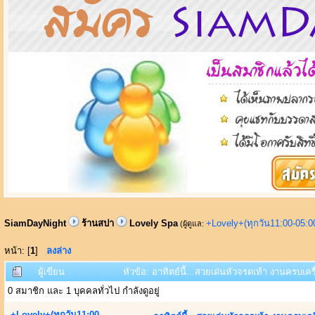
SiamDayNight
ร้านสปา
Lovely Spa
+Lovely+(ทุกวัน11:00-05:
(ผู้ดูแล:
หน้า: [
1
]
ลงล่าง
ผู้เขียน
หัวข้อ: อาทิตย์นี้...สวยเด่นหัวจรดเท้า งานครบเครื
0 สมาชิก และ 1 บุคคลทั่วไป กำลังดูอยู่
+Lovely+(ทุกวัน11:00-