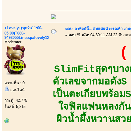
+Lovely+(ทุกวัน11:00-
ตอบ: อาทิตย์นี้...สวยเด่นหัวจรดเท้า งาน
05:00)T080-
«
ตอบ #1 เมื่อ:
04:39:11 AM 22 มีนาคม
9492055Line:spalovely123
Moderator
(
SlimFitสุดๆบางก
ตัวเลขจากมอดัง
ความหื่น : 0
ออนไลน์
เป็นตะเกียบพร้อม
กระทู้: 42,775
ใจฟิลแฟนหลงกันท
โพสต์: 5,215
ผิวน้ำผึ้งหวานสว