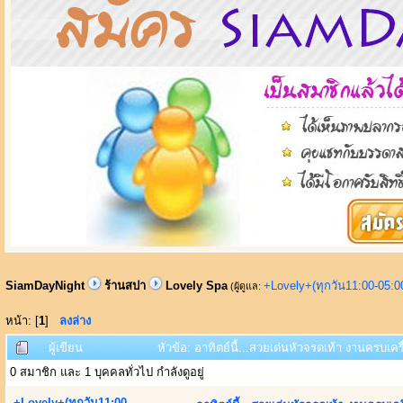
SiamDayNight
ร้านสปา
Lovely Spa
+Lovely+(ทุกวัน11:00-05:
(ผู้ดูแล:
หน้า: [
1
]
ลงล่าง
ผู้เขียน
หัวข้อ: อาทิตย์นี้...สวยเด่นหัวจรดเท้า งานครบเครื
0 สมาชิก และ 1 บุคคลทั่วไป กำลังดูอยู่
+Lovely+(ทุกวัน11:00-