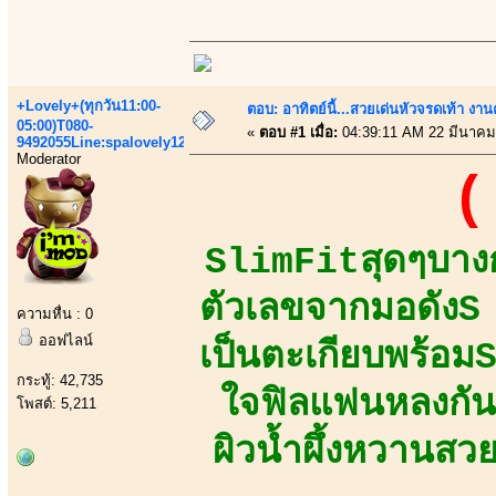
+Lovely+(ทุกวัน11:00-
ตอบ: อาทิตย์นี้...สวยเด่นหัวจรดเท้า งาน
05:00)T080-
«
ตอบ #1 เมื่อ:
04:39:11 AM 22 มีนาคม
9492055Line:spalovely123
Moderator
(
SlimFitสุดๆบางก
ตัวเลขจากมอดัง
ความหื่น : 0
ออฟไลน์
เป็นตะเกียบพร้อม
กระทู้: 42,735
ใจฟิลแฟนหลงกันท
โพสต์: 5,211
ผิวน้ำผึ้งหวานสว