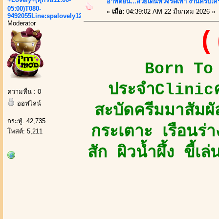
อาทิตย์นี้...สวยเด่นหัวจรดเท้า งานครบเครื
05:00)T080-
«
เมื่อ:
04:39:02 AM 22 มีนาคม 2026 »
9492055Line:spalovely123
Moderator
(
Born To 
ประจำClinicคว
ความหื่น : 0
ออฟไลน์
สะบัดครีมมาสัมผัส
กระทู้: 42,735
กระเตาะ เรือนร่
โพสต์: 5,211
สัก ผิวน้ำผึ้ง ขี