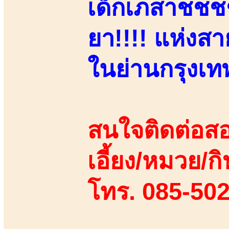
เด็กเภสาชชชชฯ
ยา!!!! แห่งส
ในย่านกรุงเท
สนใจติดต่อสอ
เอี้ยง/หมวย/กิ
โทร. 085-50