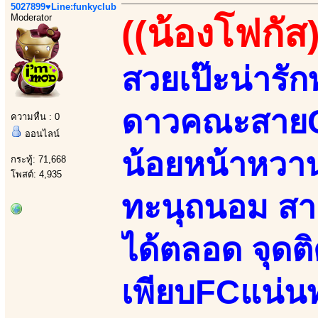
5027899♥Line:funkyclub
Moderator
((น้องโฟกัส)
สวยเป๊ะน่ารัก
ดาวคณะสายC 
ความหื่น : 0
ออนไลน์
น้อยหน้าหวานจ
กระทู้: 71,668
โพสต์: 4,935
ทะนุถนอม สาย
ได้ตลอด จุดติ
เพียบFCแน่น