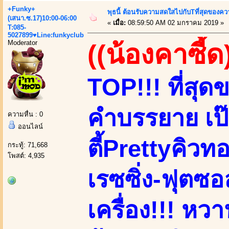
+Funky+
พุธนี้ ต้อนรับความสดใสไปกับTที่สุดของ
(เสนา.ซ.17)10:00-06:00
«
เมื่อ:
08:59:50 AM 02 มกราคม 2019 »
T:085-
5027899♥Line:funkyclub
Moderator
((น้องคาซี้ด
TOP!!! ที่สุ
คำบรรยาย เป๊ะ
ความหื่น : 0
ออนไลน์
ตี้Prettyคิวทอ
กระทู้: 71,668
โพสต์: 4,935
เรซซิ่ง-ฟุตซอ
เครื่อง!!! หวาน