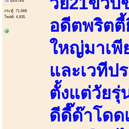
วัย21ขวบ
ออนไลน์
กระทู้: 71,668
โพสต์: 4,935
อดีตพริตตี้
ใหญ่มาเพี
และเวทีป
ตั้งแต่วัยร
ดีดี๊ด๊าโด