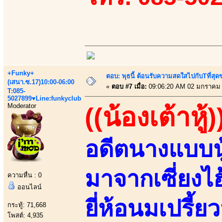
+Funky+
ตอบ: พุธนี้ ต้อนรับความสดใสไปกับTที่ส
(เสนา.ซ.17)10:00-06:00
«
ตอบ #7 เมื่อ:
09:06:20 AM 02 มกราคม 
T:085-
5027899♥Line:funkyclub
Moderator
((น้องเต้าหู้)
อดีตนางแบบนู
มาจากเซี่ยงไ
ความหื่น : 0
ออนไลน์
ยี่ห้อนมเปรี้ยว
กระทู้: 71,668
โพสต์: 4,935