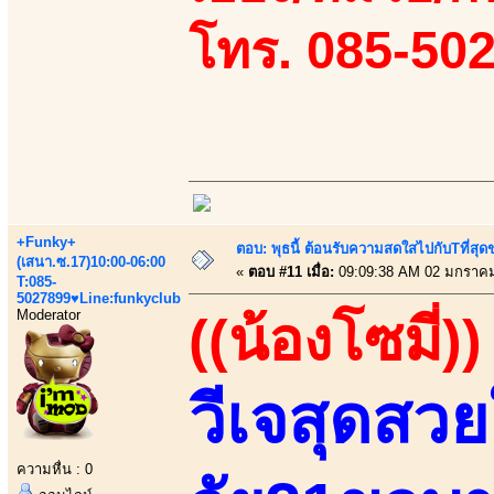
โทร. 085-50
+Funky+
ตอบ: พุธนี้ ต้อนรับความสดใสไปกับTที่ส
(เสนา.ซ.17)10:00-06:00
«
ตอบ #11 เมื่อ:
09:09:38 AM 02 มกราคม
T:085-
5027899♥Line:funkyclub
Moderator
((น้องโซมี่))
วีเจสุดสว
ความหื่น : 0