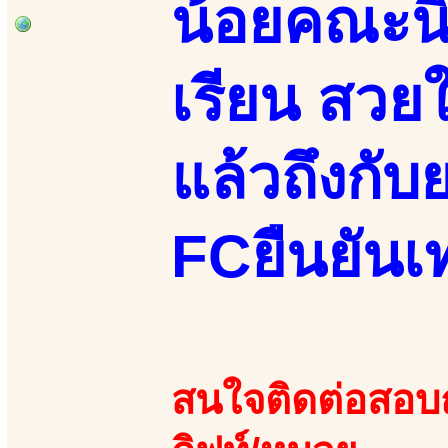
น้อยคณะนิ
เรียน สวย
แล้วถึงกับ
FCยืนยันเท
สนใจติดต่อสอบถา