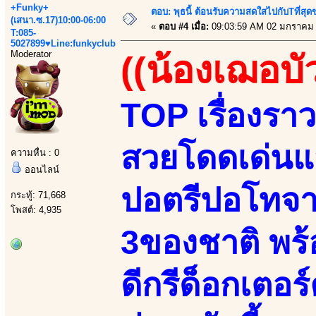
+Funky+
ตอบ: พุธนี้ ต้อนรับความสดใสไปกับTที่ส
(เสนา.ซ.17)10:00-06:00
«
ตอบ #4 เมื่อ:
09:03:59 AM 02 มกราคม 
T:085-
5027899♥Line:funkyclub
Moderator
((น้องเฌอบั
TOP เรื่องราว
สวยโดดเด่นแส
ความหื่น : 0
ออนไลน์
ปอตรีปอโทจา
กระทู้: 71,668
โพสต์: 4,935
3ของชาติ พร้
ดีกรีด็อกเตอร