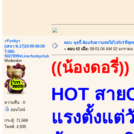
+Funky+
ตอบ: พุธนี้ ต้อนรับความสดใสไปกับTที่ส
(เสนา.ซ.17)10:00-06:00
«
ตอบ #2 เมื่อ:
09:01:04 AM 02 มกราคม 
T:085-
5027899♥Line:funkyclub
Moderator
((น้องดอรี่))
HOT สายCน
ความหื่น : 0
ออนไลน์
แรงตั้งแต่
กระทู้: 71,668
โพสต์: 4,935