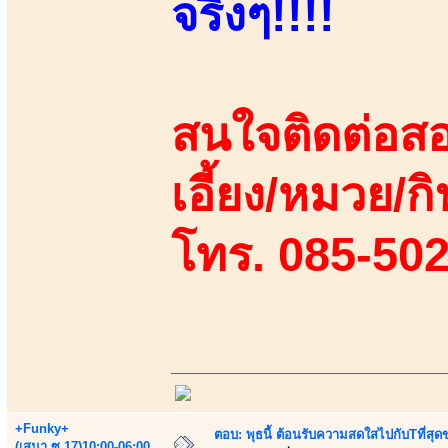
จริงๆ!!!!
สนใจติดต่อสอ
เอี้ยง/หมวย/กิ
โทร. 085-50
+Funky+
ตอบ: พุธนี้ ต้อนรับความสดใสไปกับTที่ส
(เสนา.ซ.17)10:00-06:00