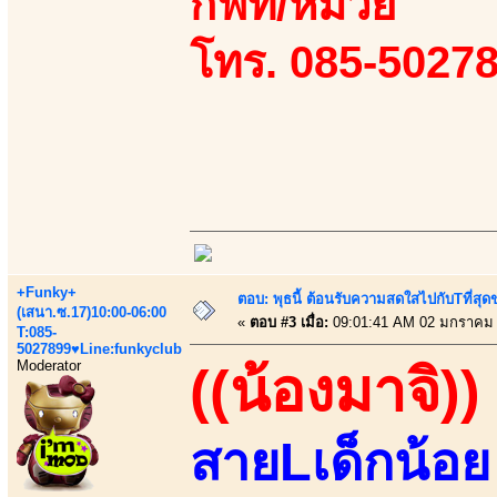
กิฟท์/หมวย
โทร. 085-50278
+Funky+
ตอบ: พุธนี้ ต้อนรับความสดใสไปกับTที่ส
(เสนา.ซ.17)10:00-06:00
«
ตอบ #3 เมื่อ:
09:01:41 AM 02 มกราคม 
T:085-
5027899♥Line:funkyclub
Moderator
((น้องมาจิ))
สายLเด็กน้อย 