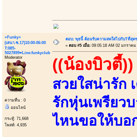
+Funky+
ตอบ: พุธนี้ ต้อนรับความสดใสไปกับTที่ส
(เสนา.ซ.17)10:00-06:00
«
ตอบ #5 เมื่อ:
09:05:18 AM 02 มกราคม 
T:085-
5027899♥Line:funkyclub
Moderator
((น้องบิวตี้))
สวยใสน่ารัก 
รักหุ่นเพรียว
ความหื่น : 0
ออนไลน์
ไหนขอให้บอก 
กระทู้: 71,668
โพสต์: 4,935