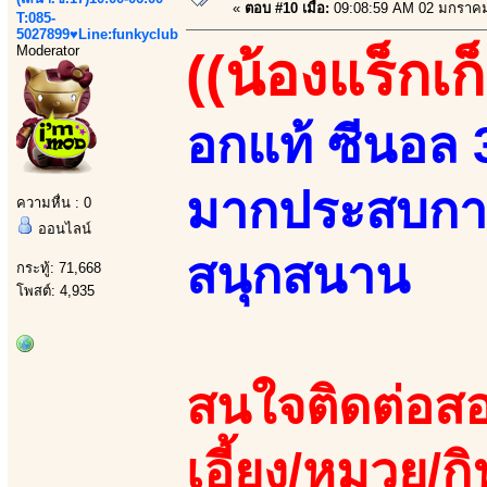
«
ตอบ #10 เมื่อ:
09:08:59 AM 02 มกราคม
T:085-
5027899♥Line:funkyclub
Moderator
((น้องแร็กเก
อกแท้ ซีนอล 36
มากประสบการณ
ความหื่น : 0
ออนไลน์
สนุกสนาน
กระทู้: 71,668
โพสต์: 4,935
สนใจติดต่อสอ
เอี้ยง/หมวย/กิ