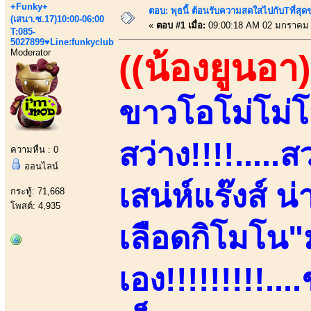
+Funky+
ตอบ: พุธนี้ ต้อนรับความสดใสไปกับTที่ส
(เสนา.ซ.17)10:00-06:00
«
ตอบ #1 เมื่อ:
09:00:18 AM 02 มกราคม 
T:085-
5027899♥Line:funkyclub
Moderator
((น้องยูนอา)
ขาวโอโม่โม่โ
สว่าง!!!!....
ความหื่น : 0
ออนไลน์
เสน่ห์แร๊งส์ น
กระทู้: 71,668
โพสต์: 4,935
เลือดกิโมโน
เอง!!!!!!!!!.