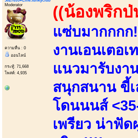
5027899♥Line:funkyclub
Moderator
((น้องพริกป่
แซ่บมากกกก!!
งานเอนเตอเทน
ความหื่น : 0
ออนไลน์
แนวมารับงานเ
กระทู้: 71,668
โพสต์: 4,935
สนุกสนาน ขี้เล
โดนนนส์ <35-
เพรียว น่าฟัด