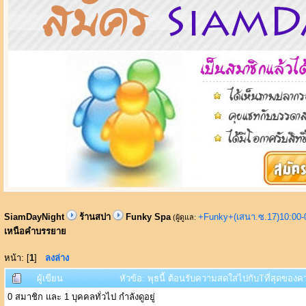
SiamDayNight
ร้านสปา
Funky Spa
+Funky+(เสนา.ซ.17)10:00-
(ผู้ดูแล:
เหนือคำบรรยาย
หน้า: [
1
]
ลงล่าง
ผู้เขียน
หัวข้อ: พุธนี้ ต้อนรับความสดใสไปกับTที่สุดของ
0 สมาชิก และ 1 บุคคลทั่วไป กำลังดูอยู่