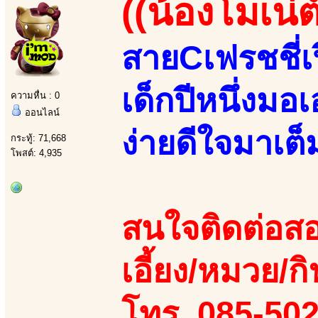
((น้องโมเน่ต์
สายCเฟรชชี่เ
เด็กปีหนึ่งมอ
ความหื่น : 0
ออนไลน์
ง่ายดีใจมาเต็ม
กระทู้: 71,668
โพสต์: 4,935
สนใจติดต่อสอ
เอี้ยง/หมวย/กิ
โทร. 085-50