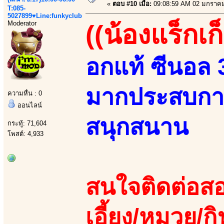
«
ตอบ #10 เมื่อ:
09:08:59 AM 02 มกราคม
T:085-
5027899♥Line:funkyclub
Moderator
((น้องแร็กเก
อกแท้ ซีนอล 36
มากประสบการณ
ความหื่น : 0
ออนไลน์
สนุกสนาน
กระทู้: 71,604
โพสต์: 4,933
สนใจติดต่อสอ
เอี้ยง/หมวย/กิ