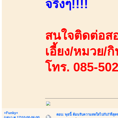
จริงๆ!!!!
สนใจติดต่อสอ
เอี้ยง/หมวย/กิ
โทร. 085-50
+Funky+
ตอบ: พุธนี้ ต้อนรับความสดใสไปกับTที่ส
(เสนา.ซ.17)10:00-06:00