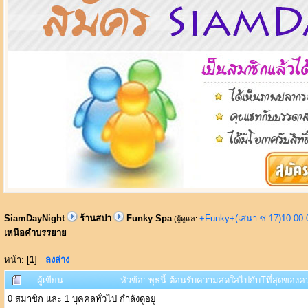
SiamDayNight
ร้านสปา
Funky Spa
+Funky+(เสนา.ซ.17)10:00-
(ผู้ดูแล:
เหนือคำบรรยาย
หน้า: [
1
]
ลงล่าง
ผู้เขียน
หัวข้อ: พุธนี้ ต้อนรับความสดใสไปกับTที่สุดของ
0 สมาชิก และ 1 บุคคลทั่วไป กำลังดูอยู่