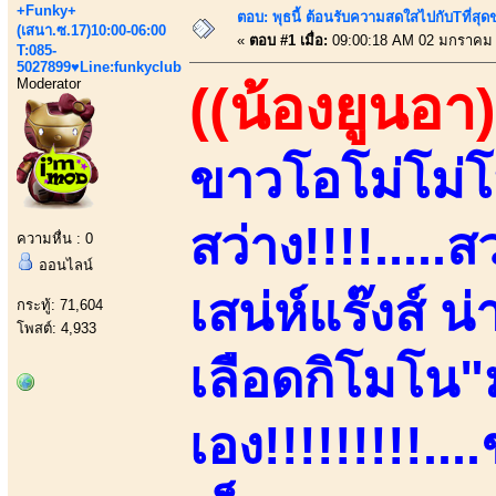
+Funky+
ตอบ: พุธนี้ ต้อนรับความสดใสไปกับTที่ส
(เสนา.ซ.17)10:00-06:00
«
ตอบ #1 เมื่อ:
09:00:18 AM 02 มกราคม 
T:085-
5027899♥Line:funkyclub
Moderator
((น้องยูนอา)
ขาวโอโม่โม่โ
สว่าง!!!!....
ความหื่น : 0
ออนไลน์
เสน่ห์แร๊งส์ น
กระทู้: 71,604
โพสต์: 4,933
เลือดกิโมโน
เอง!!!!!!!!!.