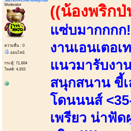
5027899♥Line:funkyclub
Moderator
((น้องพริกป่
แซ่บมากกกก!!
งานเอนเตอเทน
ความหื่น : 0
ออนไลน์
แนวมารับงานเ
กระทู้: 71,604
โพสต์: 4,933
สนุกสนาน ขี้เล
โดนนนส์ <35-
เพรียว น่าฟัด