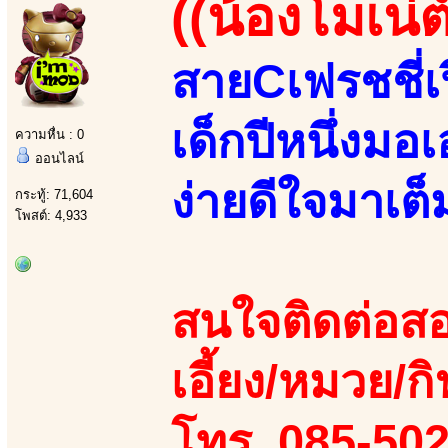
((น้องโมเน่ต์
สายCเฟรชชี่เ
เด็กปีหนึ่งมอ
ความหื่น : 0
ออนไลน์
ง่ายดีใจมาเต็ม
กระทู้: 71,604
โพสต์: 4,933
สนใจติดต่อสอ
เอี้ยง/หมวย/กิ
โทร. 085-50