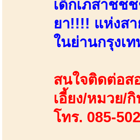
เด็กเภสาชชชชฯ
ยา!!!! แห่งส
ในย่านกรุงเท
สนใจติดต่อสอ
เอี้ยง/หมวย/กิ
โทร. 085-50