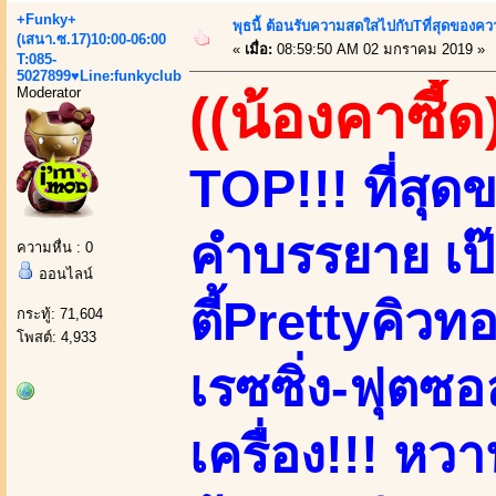
+Funky+
พุธนี้ ต้อนรับความสดใสไปกับTที่สุดของ
(เสนา.ซ.17)10:00-06:00
«
เมื่อ:
08:59:50 AM 02 มกราคม 2019 »
T:085-
5027899♥Line:funkyclub
Moderator
((น้องคาซี้ด
TOP!!! ที่สุ
คำบรรยาย เป๊ะ
ความหื่น : 0
ออนไลน์
ตี้Prettyคิวทอ
กระทู้: 71,604
โพสต์: 4,933
เรซซิ่ง-ฟุตซอ
เครื่อง!!! หวาน