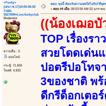
+Funky+
ตอบ: พุธนี้ ต้อนรับความสดใสไปกับTที่ส
(เสนา.ซ.17)10:00-06:00
«
ตอบ #4 เมื่อ:
09:03:59 AM 02 มกราคม 
T:085-
5027899♥Line:funkyclub
Moderator
((น้องเฌอบั
TOP เรื่องราว
สวยโดดเด่นแส
ความหื่น : 0
ออนไลน์
ปอตรีปอโทจา
กระทู้: 71,604
โพสต์: 4,933
3ของชาติ พร้
ดีกรีด็อกเตอร