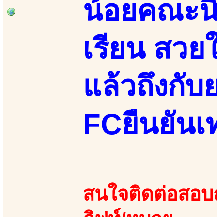
น้อยคณะนิ
เรียน สวย
แล้วถึงกับ
FCยืนยันเท
สนใจติดต่อสอบถา