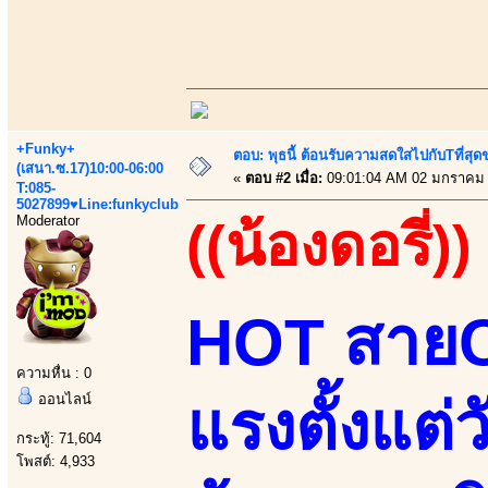
+Funky+
ตอบ: พุธนี้ ต้อนรับความสดใสไปกับTที่ส
(เสนา.ซ.17)10:00-06:00
«
ตอบ #2 เมื่อ:
09:01:04 AM 02 มกราคม 
T:085-
5027899♥Line:funkyclub
Moderator
((น้องดอรี่))
HOT สายCน
ความหื่น : 0
ออนไลน์
แรงตั้งแต่
กระทู้: 71,604
โพสต์: 4,933