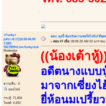
+Funky+
ตอบ: พุธนี้ ต้อนรับความสดใสไปกับTที่ส
(เสนา.ซ.17)10:00-06:00
«
ตอบ #7 เมื่อ:
09:06:20 AM 02 มกราคม 
T:085-
5027899♥Line:funkyclub
Moderator
((น้องเต้าหู้)
อดีตนางแบบนู
มาจากเซี่ยงไ
ความหื่น : 0
ออนไลน์
ยี่ห้อนมเปรี้ยว
กระทู้: 71,604
โพสต์: 4,933