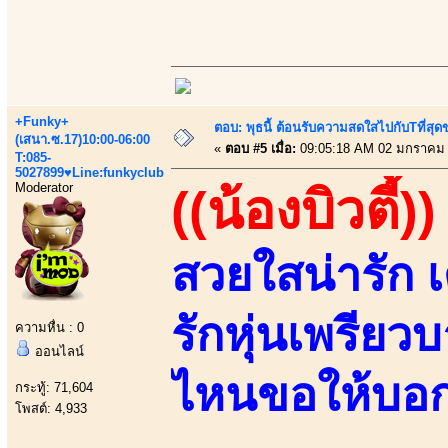
+Funky+
ตอบ: พุธนี้ ต้อนรับความสดใสไปกับTที่ส
(เสนา.ซ.17)10:00-06:00
«
ตอบ #5 เมื่อ:
09:05:18 AM 02 มกราคม 
T:085-
5027899♥Line:funkyclub
Moderator
((น้องบิวตี้))
สวยใสน่ารัก 
รักหุ่นเพรียว
ความหื่น : 0
ออนไลน์
ไหนขอให้บอก 
กระทู้: 71,604
โพสต์: 4,933