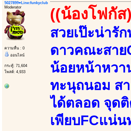
5027899♥Line:funkyclub
Moderator
((น้องโฟกัส)
สวยเป๊ะน่ารัก
ดาวคณะสายC 
ความหื่น : 0
ออนไลน์
น้อยหน้าหวานจ
กระทู้: 71,604
โพสต์: 4,933
ทะนุถนอม สาย
ได้ตลอด จุดติ
เพียบFCแน่น