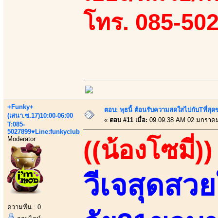
โทร. 085-50
+Funky+
ตอบ: พุธนี้ ต้อนรับความสดใสไปกับTที่ส
(เสนา.ซ.17)10:00-06:00
«
ตอบ #11 เมื่อ:
09:09:38 AM 02 มกราคม
T:085-
5027899♥Line:funkyclub
Moderator
((น้องโซมี่))
วีเจสุดสว
ความหื่น : 0