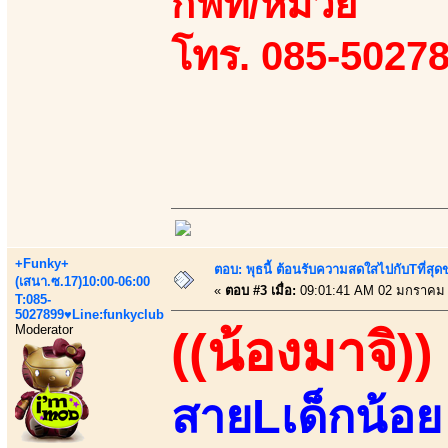
กิฟท์/หมวย
โทร. 085-50278
+Funky+
ตอบ: พุธนี้ ต้อนรับความสดใสไปกับTที่ส
(เสนา.ซ.17)10:00-06:00
«
ตอบ #3 เมื่อ:
09:01:41 AM 02 มกราคม 
T:085-
5027899♥Line:funkyclub
Moderator
((น้องมาจิ))
สายLเด็กน้อย 