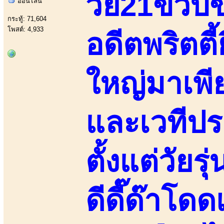
วัย21ขวบ
ออนไลน์
กระทู้: 71,604
โพสต์: 4,933
อดีตพริตตี้
ใหญ่มาเพี
และเวทีป
ตั้งแต่วัยร
ดีดี๊ด๊าโด