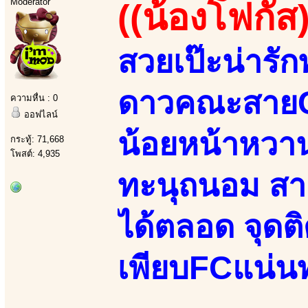
Moderator
((น้องโฟกัส)
สวยเป๊ะน่ารัก
ดาวคณะสายC 
ความหื่น : 0
ออฟไลน์
น้อยหน้าหวานจ
กระทู้: 71,668
โพสต์: 4,935
ทะนุถนอม สาย
ได้ตลอด จุดติ
เพียบFCแน่น