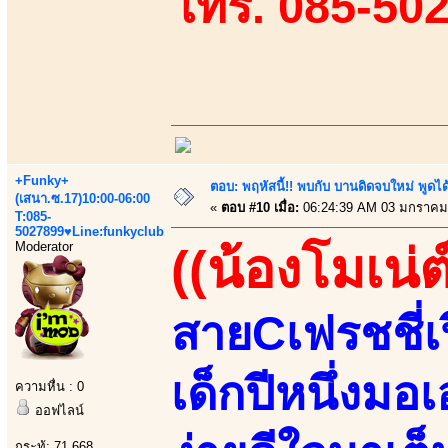
โทร. 085-50
+Funky+
ตอบ: พฤหัสนี้!! พบกับ บานดิดจบใหม่ พู
(เสนา.ซ.17)10:00-06:00
«
ตอบ #10 เมื่อ:
06:24:39 AM 03 มกราคม
T:085-
5027899♥Line:funkyclub
Moderator
((น้องโมเน่ต์
สายCเฟรชชี่เ
เด็กปีหนึ่งมอ
ความหื่น : 0
ออฟไลน์
กระทู้: 71,668