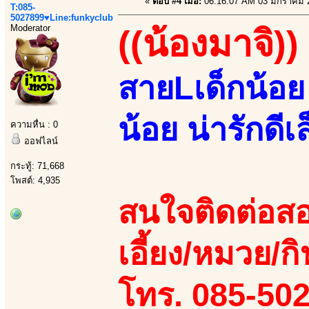
«
ตอบ #4 เมื่อ:
06:16:07 AM 03 มกราคม 
T:085-
5027899♥Line:funkyclub
Moderator
((น้องมาจิ))
สายLเด็กน้อย 
น้อย น่ารักด
ความหื่น : 0
ออฟไลน์
กระทู้: 71,668
โพสต์: 4,935
สนใจติดต่อสอ
เอี้ยง/หมวย/กิ
โทร. 085-50