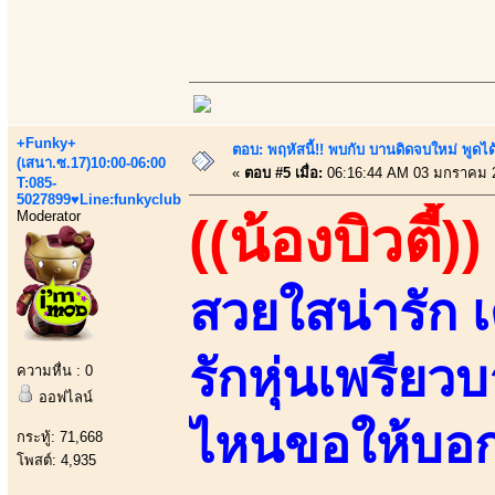
+Funky+
ตอบ: พฤหัสนี้!! พบกับ บานดิดจบใหม่ พู
(เสนา.ซ.17)10:00-06:00
«
ตอบ #5 เมื่อ:
06:16:44 AM 03 มกราคม 
T:085-
5027899♥Line:funkyclub
Moderator
((น้องบิวตี้))
สวยใสน่ารัก 
รักหุ่นเพรียว
ความหื่น : 0
ออฟไลน์
ไหนขอให้บอก 
กระทู้: 71,668
โพสต์: 4,935