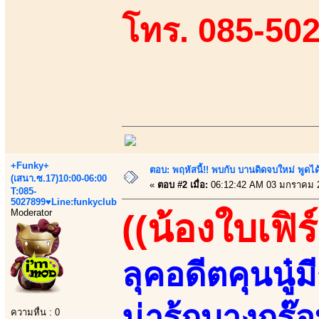
โทร. 085-50
+Funky+
ตอบ: พฤหัสนี้!! พบกับ บานดิดจบใหม่ พู
(เสนา.ซ.17)10:00-06:00
«
ตอบ #2 เมื่อ:
06:12:42 AM 03 มกราคม 
T:085-
5027899♥Line:funkyclub
Moderator
((น้องใบเฟิร
ลุคอดีตคุนนู๋
น่าร้กบางกร๊
ความหื่น : 0