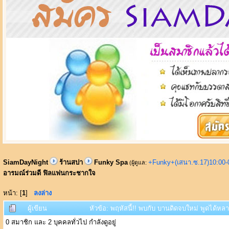
SiamDayNight
ร้านสปา
Funky Spa
+Funky+(เสนา.ซ.17)10:00-
(ผู้ดูแล:
อารมณ์ร่วมดี ฟิลแฟนกระชากใจ
หน้า: [
1
]
ลงล่าง
ผู้เขียน
หัวข้อ: พฤหัสนี้!! พบกับ บานดิดจบใหม่ พูดได้
0 สมาชิก และ 2 บุคคลทั่วไป กำลังดูอยู่