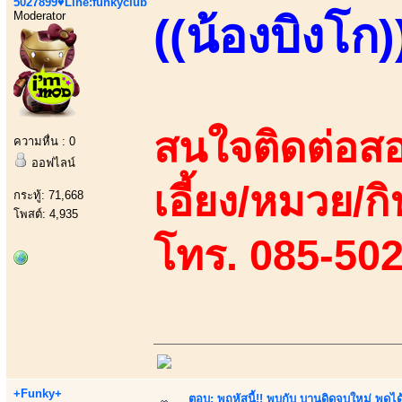
5027899♥Line:funkyclub
Moderator
((น้องบิงโก)
สนใจติดต่อสอ
ความหื่น : 0
ออฟไลน์
เอี้ยง/หมวย/กิ
กระทู้: 71,668
โพสต์: 4,935
โทร. 085-50
+Funky+
ตอบ: พฤหัสนี้!! พบกับ บานดิดจบใหม่ พู