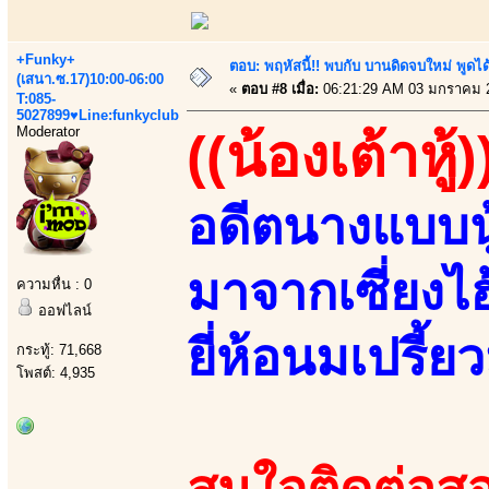
+Funky+
ตอบ: พฤหัสนี้!! พบกับ บานดิดจบใหม่ พู
(เสนา.ซ.17)10:00-06:00
«
ตอบ #8 เมื่อ:
06:21:29 AM 03 มกราคม 
T:085-
5027899♥Line:funkyclub
Moderator
((น้องเต้าหู้)
อดีตนางแบบนู
มาจากเซี่ยงไ
ความหื่น : 0
ออฟไลน์
ยี่ห้อนมเปรี้ยว
กระทู้: 71,668
โพสต์: 4,935
สนใจติดต่อสอ