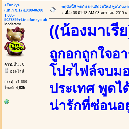
+Funky+
พฤหัสนี้!! พบกับ บานดิดจบใหม่ พูดได้
(เสนา.ซ.17)10:00-06:00
«
เมื่อ:
06:01:18 AM 03 มกราคม 2019 »
T:085-
5027899♥Line:funkyclub
Moderator
((น้องมาเรีย
ถูกอกถูกใจอา
ความหื่น : 0
โปรไฟล์จบมอร
ออฟไลน์
กระทู้: 71,668
ประเทศ พูดได
โพสต์: 4,935
น่ารักที่ซ่อนอ