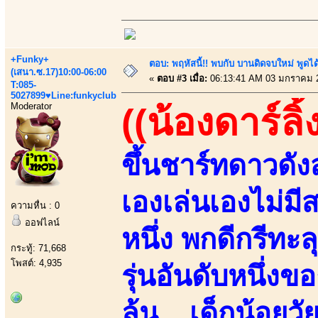
+Funky+
ตอบ: พฤหัสนี้!! พบกับ บานดิดจบใหม่ พู
(เสนา.ซ.17)10:00-06:00
«
ตอบ #3 เมื่อ:
06:13:41 AM 03 มกราคม 
T:085-
5027899♥Line:funkyclub
Moderator
((น้องดาร์ลิ
ขึ้นชาร์ทดาวดั
เองเล่นเองไม่มี
ความหื่น : 0
ออฟไลน์
หนึ่ง พกดีกรีทะ
กระทู้: 71,668
โพสต์: 4,935
รุ่นอันดับหนึ่ง
ล้น....เด็กน้อยว