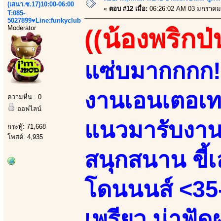
(เสนา.ซ.17)10:00-06:00
«
ตอบ #12 เมื่อ:
06:26:02 AM 03 มกราคม
T:085-
5027899♥Line:funkyclub
Moderator
((น้องพริกป่
แซ่บมากกกก!!
งานเอนเตอเทน
ความหื่น : 0
ออฟไลน์
แนวมารับงานเ
กระทู้: 71,668
โพสต์: 4,935
สนุกสนาน ขี้เล
โดนนนส์ <35-
เพรียว น่าฟัด