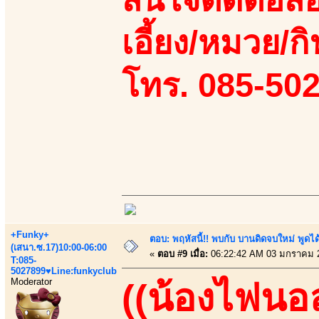
เอี้ยง/หมวย/กิ
โทร. 085-50
+Funky+
ตอบ: พฤหัสนี้!! พบกับ บานดิดจบใหม่ พู
(เสนา.ซ.17)10:00-06:00
«
ตอบ #9 เมื่อ:
06:22:42 AM 03 มกราคม 
T:085-
5027899♥Line:funkyclub
Moderator
((น้องไฟนอ