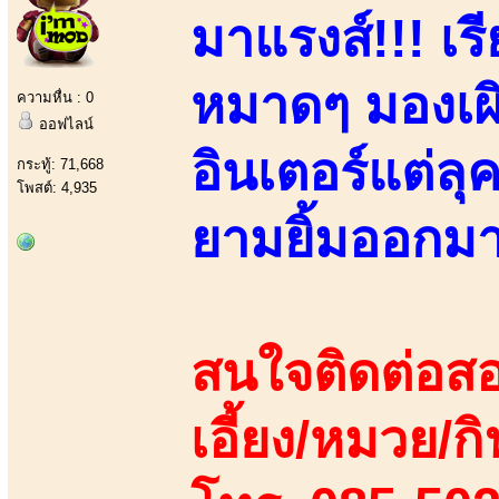
มาแรงส์!!! เ
หมาดๆ มองเผิ
ความหื่น : 0
ออฟไลน์
อินเตอร์แต่ล
กระทู้: 71,668
โพสต์: 4,935
ยามยิ้มออกมา!!
สนใจติดต่อสอ
เอี้ยง/หมวย/กิ