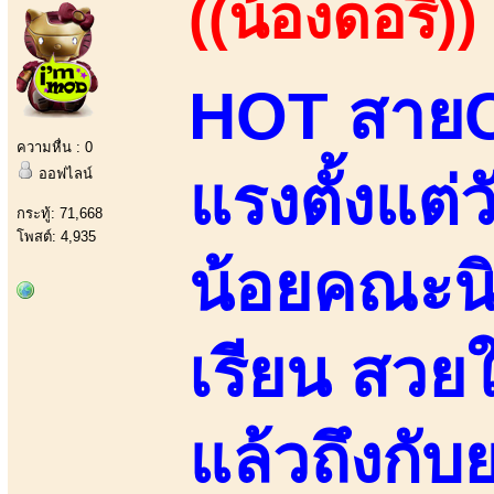
((น้องดอรี่))
HOT สายCน
ความหื่น : 0
ออฟไลน์
แรงตั้งแต่
กระทู้: 71,668
โพสต์: 4,935
น้อยคณะนิ
เรียน สวย
แล้วถึงกับ