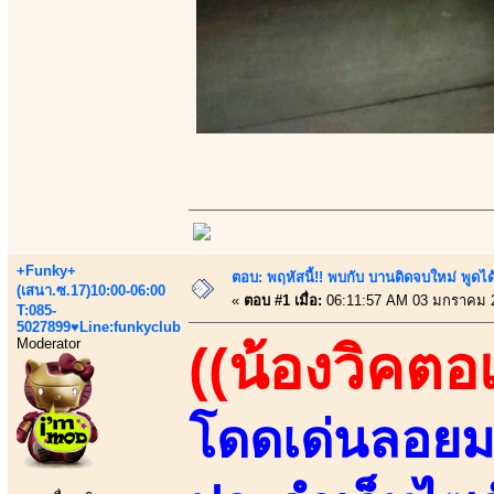
+Funky+
ตอบ: พฤหัสนี้!! พบกับ บานดิดจบใหม่ พู
(เสนา.ซ.17)10:00-06:00
«
ตอบ #1 เมื่อ:
06:11:57 AM 03 มกราคม 
T:085-
5027899♥Line:funkyclub
Moderator
((น้องวิคตอเ
โดดเด่นลอยมา