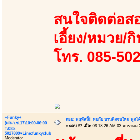
สนใจติดต่อสอ
เอี้ยง/หมวย/กิ
โทร. 085-50
+Funky+
ตอบ: พฤหัสนี้!! พบกับ บานดิดจบใหม่ พู
(เสนา.ซ.17)10:00-06:00
«
ตอบ #7 เมื่อ:
06:18:26 AM 03 มกราคม 
T:085-
5027899♥Line:funkyclub
Moderator