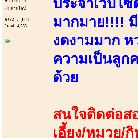
ประจำเว็บไซด
ความหื่น : 0
ออฟไลน์
มากมาย!!!! มี
กระทู้: 71,668
โพสต์: 4,935
งดงามมาก หว
ความเป็นลูกคร
ด้วย
สนใจติดต่อสอ
เอี้ยง/หมวย/กิ