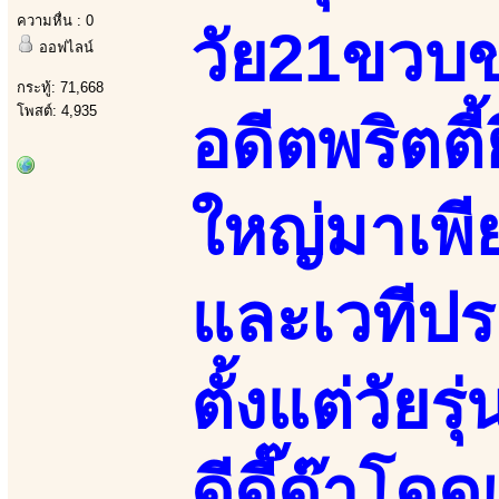
ความหื่น : 0
วัย21ขวบ
ออฟไลน์
กระทู้: 71,668
โพสต์: 4,935
อดีตพริตตี้
ใหญ่มาเพี
และเวทีป
ตั้งแต่วัยร
ดีดี๊ด๊าโด