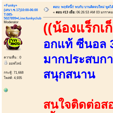
+Funky+
ตอบ: พฤหัสนี้!! พบกับ บานดิดจบใหม่ พู
(เสนา.ซ.17)10:00-06:00
«
ตอบ #13 เมื่อ:
06:26:53 AM 03 มกราคม
T:085-
5027899♥Line:funkyclub
Moderator
((น้องแร็กเก
อกแท้ ซีนอล 36
มากประสบการณ
ความหื่น : 0
ออฟไลน์
สนุกสนาน
กระทู้: 71,668
โพสต์: 4,935
สนใจติดต่อสอ