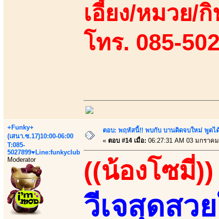
เอี้ยง/หมวย/กิ
โทร. 085-50
+Funky+
ตอบ: พฤหัสนี้!! พบกับ บานดิดจบใหม่ พู
(เสนา.ซ.17)10:00-06:00
«
ตอบ #14 เมื่อ:
06:27:31 AM 03 มกราคม
T:085-
5027899♥Line:funkyclub
Moderator
((น้องโซมี่))
วีเจสุดสว