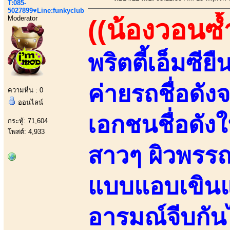
T:085-
5027899♥Line:funkyclub
Moderator
((น้องวอนซ้
พริตตี้เอ็มซี
ค่ายรถชื่อดั
ความหื่น : 0
ออนไลน์
เอกชนชื่อดัง
กระทู้: 71,604
โพสต์: 4,933
สาวๆ ผิวพรร
แบบแอบเขินแอบ
อารมณ์จีบกัน