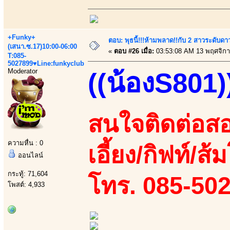
+Funky+
ตอบ: พุธนี้!!!ห้ามพลาด!!กับ 2 สาวระดับดา
(เสนา.ซ.17)10:00-06:00
«
ตอบ #26 เมื่อ:
03:53:08 AM 13 พฤศจิกา
T:085-
5027899♥Line:funkyclub
Moderator
((น้องS801)
สนใจติดต่อสอ
ความหื่น : 0
เอี้ยง/กิฟท์/ส
ออนไลน์
กระทู้: 71,604
โทร. 085-50
โพสต์: 4,933