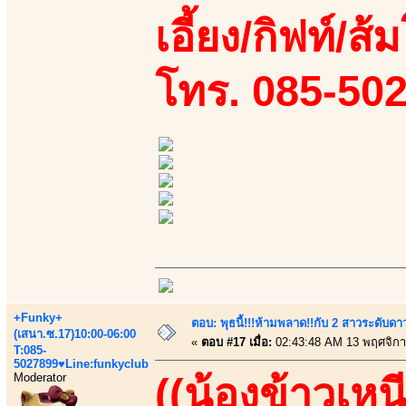
เอี้ยง/กิฟท์/ส
โทร. 085-50
+Funky+
ตอบ: พุธนี้!!!ห้ามพลาด!!กับ 2 สาวระดับดา
(เสนา.ซ.17)10:00-06:00
«
ตอบ #17 เมื่อ:
02:43:48 AM 13 พฤศจิกา
T:085-
5027899♥Line:funkyclub
Moderator
((น้องข้าวเหน