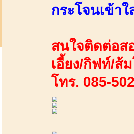
กระโจนเข้าใส
สนใจติดต่อสอ
เอี้ยง/กิฟท์/ส
โทร. 085-50