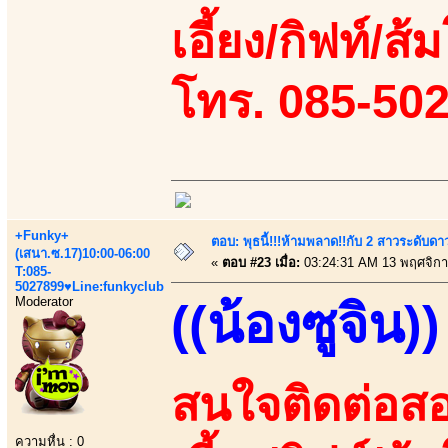
เอี้ยง/กิฟท์/ส
โทร. 085-50
+Funky+
ตอบ: พุธนี้!!!ห้ามพลาด!!กับ 2 สาวระดับดา
(เสนา.ซ.17)10:00-06:00
«
ตอบ #23 เมื่อ:
03:24:31 AM 13 พฤศจิกา
T:085-
5027899♥Line:funkyclub
Moderator
((น้องซูจิน))
สนใจติดต่อสอ
ความหื่น : 0