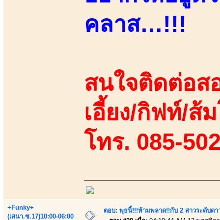
คลาส…!!!
สนใจติดต่อสอ
เอี้ยง/กิฟท์/ส
โทร. 085-50
+Funky+
ตอบ: พุธนี้!!!ห้ามพลาด!!กับ 2 สาวระดับดา
(เสนา.ซ.17)10:00-06:00