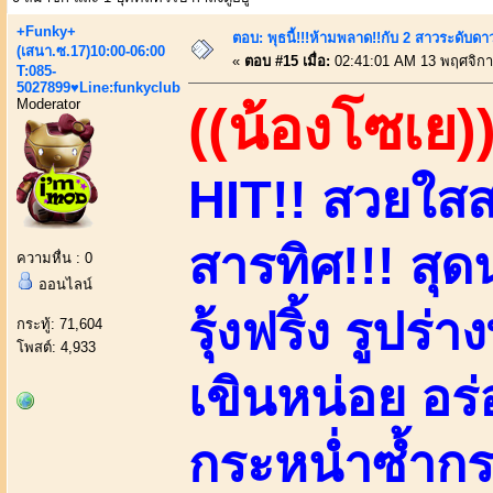
+Funky+
ตอบ: พุธนี้!!!ห้ามพลาด!!กับ 2 สาวระดับดา
(เสนา.ซ.17)10:00-06:00
«
ตอบ #15 เมื่อ:
02:41:01 AM 13 พฤศจิกา
T:085-
5027899♥Line:funkyclub
Moderator
((น้องโซเย)
HIT!! สวยใสสา
สารทิศ!!! สุดน
ความหื่น : 0
ออนไลน์
รุ้งฟริ้ง รูปร่
กระทู้: 71,604
โพสต์: 4,933
เขินหน่อย อร่
กระหน่ำซ้ำกร