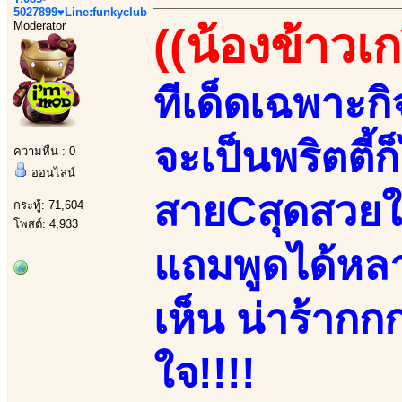
5027899♥Line:funkyclub
Moderator
((น้องข้าวเก
ทีเด็ดเฉพาะกิ
จะเป็นพริตตี้ก
ความหื่น : 0
ออนไลน์
สายCสุดสวยใส
กระทู้: 71,604
โพสต์: 4,933
แถมพูดได้หลา
เห็น น่าร้ากก
ใจ!!!!