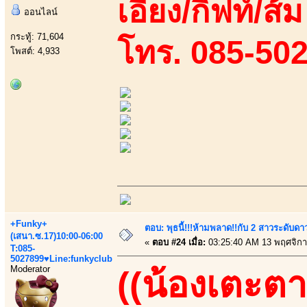
เอี้ยง/กิฟท์/ส
ออนไลน์
กระทู้: 71,604
โทร. 085-50
โพสต์: 4,933
+Funky+
ตอบ: พุธนี้!!!ห้ามพลาด!!กับ 2 สาวระดับดา
(เสนา.ซ.17)10:00-06:00
«
ตอบ #24 เมื่อ:
03:25:40 AM 13 พฤศจิกา
T:085-
5027899♥Line:funkyclub
Moderator
((น้องเตะตา