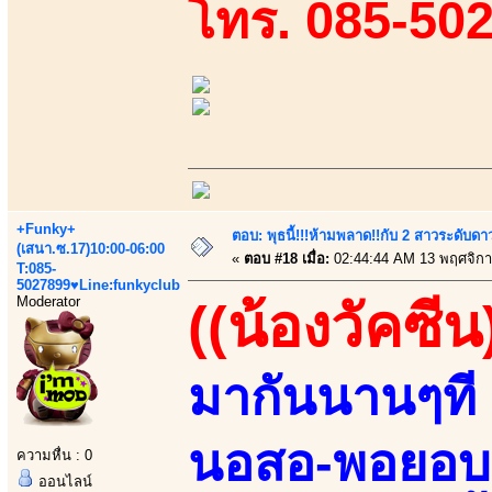
โทร. 085-50
+Funky+
ตอบ: พุธนี้!!!ห้ามพลาด!!กับ 2 สาวระดับดา
(เสนา.ซ.17)10:00-06:00
«
ตอบ #18 เมื่อ:
02:44:44 AM 13 พฤศจิกา
T:085-
5027899♥Line:funkyclub
Moderator
((น้องวัคซีน
มากันนานๆที 
นอสอ-พอยอบอ!
ความหื่น : 0
ออนไลน์