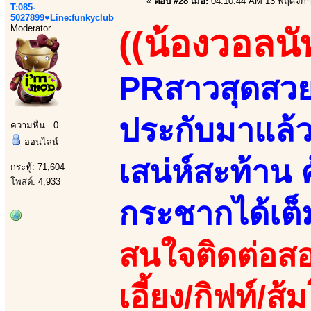
«
ตอบ #28 เมื่อ:
04:10:44 AM 13 พฤศจิกา
T:085-
5027899♥Line:funkyclub
Moderator
((น้องวอลนั
PRสาวสุดสวยแ
ประกับมาแล้ว
ความหื่น : 0
ออนไลน์
เสน่ห์สะท้าน 
กระทู้: 71,604
โพสต์: 4,933
กระชากได้เต็
สนใจติดต่อสอ
เอี้ยง/กิฟท์/ส