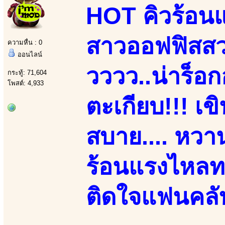
HOT คิวร้อนแ
สาวออฟฟิสสวยเ
ความหื่น : 0
ออนไลน์
วววว..น่าร็อก
กระทู้: 71,604
โพสต์: 4,933
ตะเกียบ!!! เข
สบาย.... หวาน
ร้อนแรงไหลทะ
ติดใจแฟนคลับ