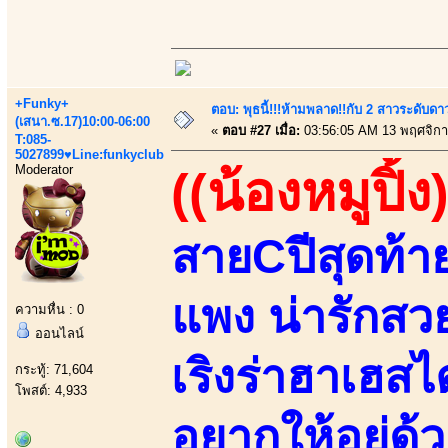
+Funky+
ตอบ: พุธนี้!!!ห้ามพลาด!!กับ 2 สาวระดับดา
(เสนา.ซ.17)10:00-06:00
«
ตอบ #27 เมื่อ:
03:56:05 AM 13 พฤศจิกา
T:085-
5027899♥Line:funkyclub
Moderator
((น้องหมูปิ้ง)
สายCปีสุดท้
แพง น่ารักสวย
ความหื่น : 0
ออนไลน์
เริงร่าฮาเฮสไ
กระทู้: 71,604
โพสต์: 4,933
อยากให้อยู่ด้