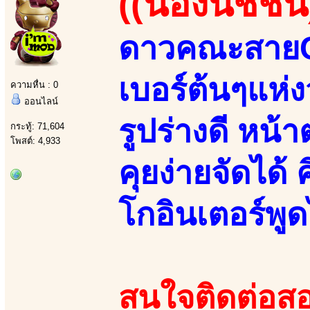
((น้องนิชชิน
ดาวคณะสายCปี
เบอร์ต้นๆแห่
ความหื่น : 0
ออนไลน์
รูปร่างดี หน
กระทู้: 71,604
โพสต์: 4,933
คุยง่ายจัดได้ 
โกอินเตอร์พู
สนใจติดต่อสอ