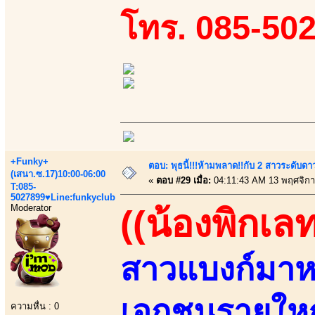
โทร. 085-50
+Funky+
ตอบ: พุธนี้!!!ห้ามพลาด!!กับ 2 สาวระดับดา
(เสนา.ซ.17)10:00-06:00
«
ตอบ #29 เมื่อ:
04:11:43 AM 13 พฤศจิกา
T:085-
5027899♥Line:funkyclub
Moderator
((น้องพิกเลท
สาวแบงก์มาห
เอกชนรายใหญ
ความหื่น : 0