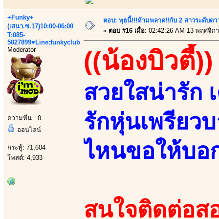
+Funky+
ตอบ: พุธนี้!!!ห้ามพลาด!!กับ 2 สาวระดับดา
(เสนา.ซ.17)10:00-06:00
«
ตอบ #16 เมื่อ:
02:42:26 AM 13 พฤศจิกา
T:085-
5027899♥Line:funkyclub
Moderator
((น้องบิวตี้))
สวยใสน่ารัก 
รักหุ่นเพรียว
ความหื่น : 0
ออนไลน์
ไหนขอให้บอก 
กระทู้: 71,604
โพสต์: 4,933
สนใจติดต่อสอ