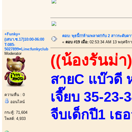
+Funky+
ตอบ: พุธนี้!!!ห้ามพลาด!!กับ 2 สาวระดับดา
(เสนา.ซ.17)10:00-06:00
«
ตอบ #19 เมื่อ:
02:53:34 AM 13 พฤศจิกา
T:085-
5027899♥Line:funkyclub
Moderator
((น้องรันม่า)
สายC แบ๊วดี 
เจี๊ยบ 35-23-
ความหื่น : 0
ออนไลน์
จีบเด็กปี1 เธ
กระทู้: 71,604
โพสต์: 4,933