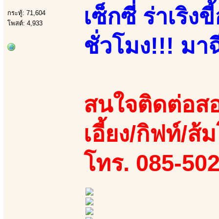
เซ็กซี่ ร่าเริ
กระทู้: 71,604
โพสต์: 4,933
ชั่วโมง!!! มาฉ
สนใจติดต่อสอ
เอี้ยง/กิฟท์/ส
โทร. 085-50