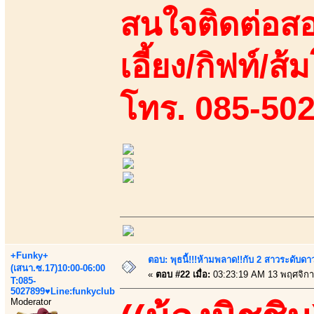
สนใจติดต่อสอ
เอี้ยง/กิฟท์/ส
โทร. 085-50
+Funky+
ตอบ: พุธนี้!!!ห้ามพลาด!!กับ 2 สาวระดับดา
(เสนา.ซ.17)10:00-06:00
«
ตอบ #22 เมื่อ:
03:23:19 AM 13 พฤศจิกา
T:085-
5027899♥Line:funkyclub
Moderator