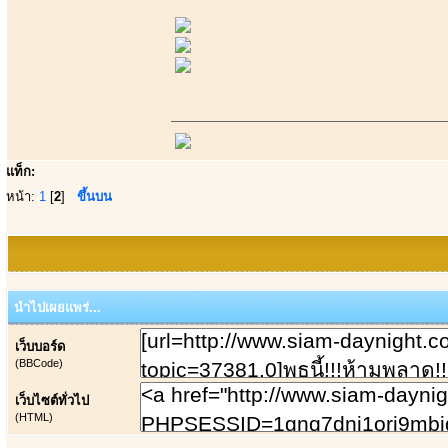
แท็ก:
หน้า:
1
[
2
]
ขึ้นบน
นำไปเผยแพร่...
เว็บบอร์ด
(BBCode)
เว็บไซต์ทั่วไป
(HTML)