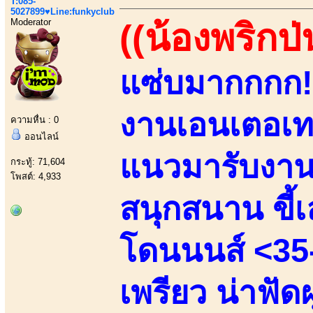
T:085-
5027899♥Line:funkyclub
Moderator
((น้องพริกป่
แซ่บมากกกก!!
งานเอนเตอเทน
ความหื่น : 0
ออนไลน์
แนวมารับงานเ
กระทู้: 71,604
โพสต์: 4,933
สนุกสนาน ขี้เล
โดนนนส์ <35-
เพรียว น่าฟัด