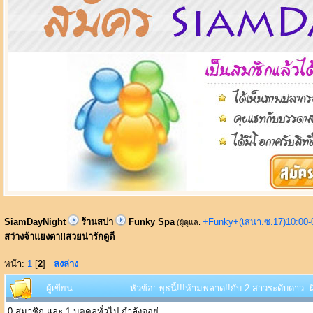
SiamDayNight
ร้านสปา
Funky Spa
+Funky+(เสนา.ซ.17)10:00-
(ผู้ดูแล:
สว่างจ้าแยงตา!!สวยน่ารักดูดี
หน้า:
1
[
2
]
ลงล่าง
ผู้เขียน
หัวข้อ: พุธนี้!!!ห้ามพลาด!!กับ 2 สาวระดับดาว..
0 สมาชิก และ 1 บุคคลทั่วไป กำลังดูอยู่