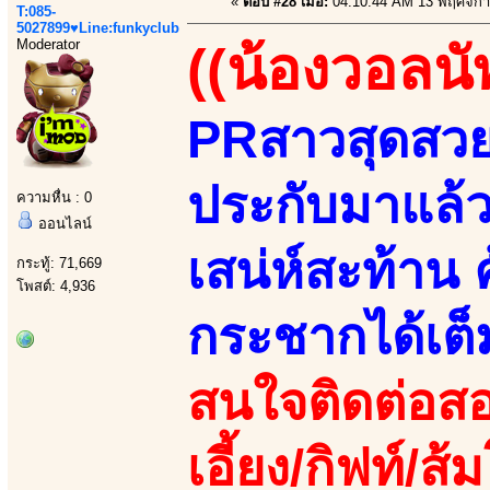
«
ตอบ #28 เมื่อ:
04:10:44 AM 13 พฤศจิกา
T:085-
5027899♥Line:funkyclub
Moderator
((น้องวอลนั
PRสาวสุดสวยแ
ประกับมาแล้ว
ความหื่น : 0
ออนไลน์
เสน่ห์สะท้าน 
กระทู้: 71,669
โพสต์: 4,936
กระชากได้เต็
สนใจติดต่อสอ
เอี้ยง/กิฟท์/ส