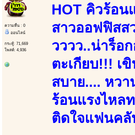
HOT คิวร้อนแ
สาวออฟฟิสสวยเ
ความหื่น : 0
ออนไลน์
วววว..น่าร็อก
กระทู้: 71,669
โพสต์: 4,936
ตะเกียบ!!! เข
สบาย.... หวาน
ร้อนแรงไหลทะ
ติดใจแฟนคลับ