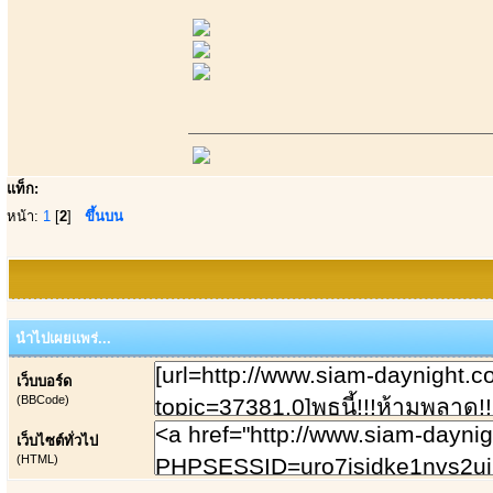
แท็ก:
หน้า:
1
[
2
]
ขึ้นบน
นำไปเผยแพร่...
เว็บบอร์ด
(BBCode)
เว็บไซต์ทั่วไป
(HTML)