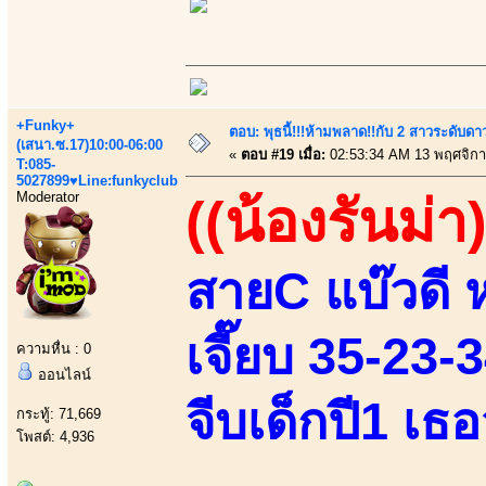
+Funky+
ตอบ: พุธนี้!!!ห้ามพลาด!!กับ 2 สาวระดับดา
(เสนา.ซ.17)10:00-06:00
«
ตอบ #19 เมื่อ:
02:53:34 AM 13 พฤศจิกา
T:085-
5027899♥Line:funkyclub
Moderator
((น้องรันม่า)
สายC แบ๊วดี 
เจี๊ยบ 35-23-
ความหื่น : 0
ออนไลน์
จีบเด็กปี1 เธ
กระทู้: 71,669
โพสต์: 4,936