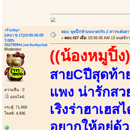
+Funky+
ตอบ: พุธนี้!!!ห้ามพลาด!!กับ 2 สาวระดับดา
(เสนา.ซ.17)10:00-06:00
«
ตอบ #27 เมื่อ:
03:56:05 AM 13 พฤศจิกา
T:085-
5027899♥Line:funkyclub
Moderator
((น้องหมูปิ้ง)
สายCปีสุดท้
แพง น่ารักสวย
ความหื่น : 0
ออนไลน์
เริงร่าฮาเฮสไ
กระทู้: 71,669
โพสต์: 4,936
อยากให้อยู่ด้