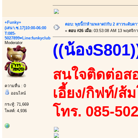
+Funky+
ตอบ: พุธนี้!!!ห้ามพลาด!!กับ 2 สาวระดับดา
(เสนา.ซ.17)10:00-06:00
«
ตอบ #26 เมื่อ:
03:53:08 AM 13 พฤศจิกา
T:085-
5027899♥Line:funkyclub
Moderator
((น้องS801)
สนใจติดต่อสอ
ความหื่น : 0
เอี้ยง/กิฟท์/ส
ออนไลน์
กระทู้: 71,669
โทร. 085-50
โพสต์: 4,936