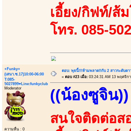
เอี้ยง/กิฟท์/ส
โทร. 085-50
+Funky+
ตอบ: พุธนี้!!!ห้ามพลาด!!กับ 2 สาวระดับดา
(เสนา.ซ.17)10:00-06:00
«
ตอบ #23 เมื่อ:
03:24:31 AM 13 พฤศจิกา
T:085-
5027899♥Line:funkyclub
Moderator
((น้องซูจิน))
สนใจติดต่อสอ
ความหื่น : 0