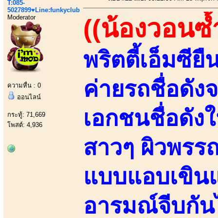
T:085-
5027899♥Line:funkyclub
Moderator
((น้องวอนซ้
พริตตี้เอ็มซี
ค่ายรถชื่อดั
ความหื่น : 0
ออนไลน์
เอกชนชื่อดัง
กระทู้: 71,669
โพสต์: 4,936
สาวๆ ผิวพรร
แบบแอบเขินแอบ
อารมณ์จีบกัน