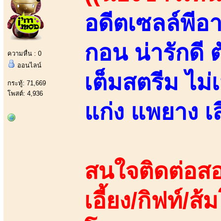
อดีตเซลล์พีอ
กอน น่ารักดี 
ความหื่น : 0
ออนไลน์
เต็มสตรีม ไม่
กระทู้: 71,669
โพสต์: 4,936
แก่ง แพยาง เสี
สนใจติดต่อสอ
เอี้ยง/กิฟท์/ส