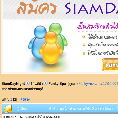
SiamDayNight
ร้านสปา
Funky Spa
+Funky+(เสนา.ซ.17)10:00-
(ผู้ดูแล:
สว่างจ้าแยงตา!!สวยน่ารักดูดี
หน้า:
1
[
2
]
ลงล่าง
ผู้เขียน
หัวข้อ: พุธนี้!!!ห้ามพลาด!!กับ 2 สาวระดับดาว..
0 สมาชิก และ 6 บุคคลทั่วไป กำลังดูอยู่