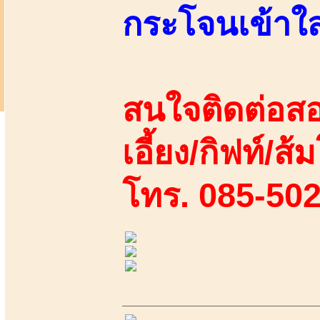
กระโจนเข้าใส
สนใจติดต่อสอ
เอี้ยง/กิฟท์/ส
โทร. 085-50