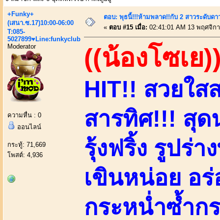
+Funky+
ตอบ: พุธนี้!!!ห้ามพลาด!!กับ 2 สาวระดับดา
(เสนา.ซ.17)10:00-06:00
«
ตอบ #15 เมื่อ:
02:41:01 AM 13 พฤศจิกา
T:085-
5027899♥Line:funkyclub
Moderator
((น้องโซเย)
HIT!! สวยใสสา
สารทิศ!!! สุดน
ความหื่น : 0
ออนไลน์
รุ้งฟริ้ง รูปร่
กระทู้: 71,669
โพสต์: 4,936
เขินหน่อย อร่
กระหน่ำซ้ำกร