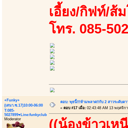
เอี้ยง/กิฟท์/ส
โทร. 085-50
+Funky+
ตอบ: พุธนี้!!!ห้ามพลาด!!กับ 2 สาวระดับดา
(เสนา.ซ.17)10:00-06:00
«
ตอบ #17 เมื่อ:
02:43:48 AM 13 พฤศจิกา
T:085-
5027899♥Line:funkyclub
Moderator
((น้องข้าวเหน