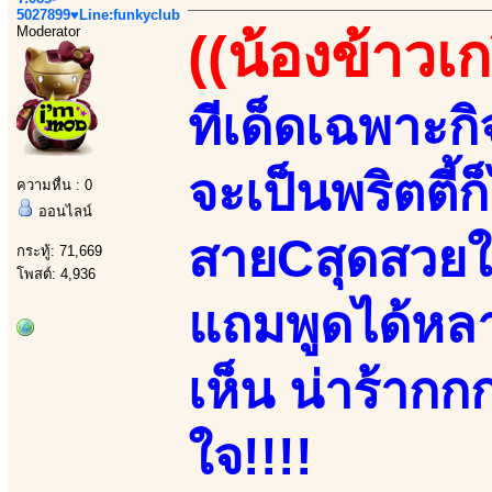
5027899♥Line:funkyclub
Moderator
((น้องข้าวเก
ทีเด็ดเฉพาะกิ
จะเป็นพริตตี้ก
ความหื่น : 0
ออนไลน์
สายCสุดสวยใส
กระทู้: 71,669
โพสต์: 4,936
แถมพูดได้หลา
เห็น น่าร้ากก
ใจ!!!!