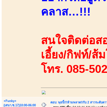
คลาส…!!!
สนใจติดต่อสอ
เอี้ยง/กิฟท์/ส
โทร. 085-50
+Funky+
ตอบ: พุธนี้!!!ห้ามพลาด!!กับ 2 สาวระดับดา
(เสนา.ซ.17)10:00-06:00