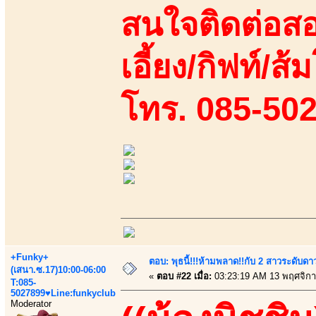
สนใจติดต่อสอ
เอี้ยง/กิฟท์/ส
โทร. 085-50
+Funky+
ตอบ: พุธนี้!!!ห้ามพลาด!!กับ 2 สาวระดับดา
(เสนา.ซ.17)10:00-06:00
«
ตอบ #22 เมื่อ:
03:23:19 AM 13 พฤศจิกา
T:085-
5027899♥Line:funkyclub
Moderator