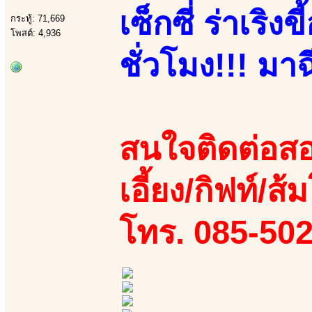
เซ็กซี่ ร่าเริ
กระทู้: 71,669
โพสต์: 4,936
ชั่วโมง!!! มาฉ
สนใจติดต่อสอ
เอี้ยง/กิฟท์/ส
โทร. 085-50