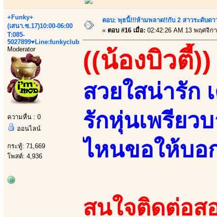
+Funky+
ตอบ: พุธนี้!!!ห้ามพลาด!!กับ 2 สาวระดับดา
(เสนา.ซ.17)10:00-06:00
«
ตอบ #16 เมื่อ:
02:42:26 AM 13 พฤศจิกา
T:085-
5027899♥Line:funkyclub
Moderator
((น้องบิวตี้))
สวยใสน่ารัก 
รักหุ่นเพรียว
ความหื่น : 0
ออนไลน์
ไหนขอให้บอก 
กระทู้: 71,669
โพสต์: 4,936
สนใจติดต่อสอ