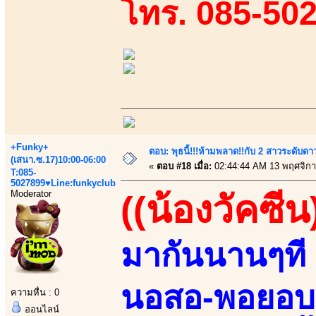
โทร. 085-50
+Funky+
ตอบ: พุธนี้!!!ห้ามพลาด!!กับ 2 สาวระดับดา
(เสนา.ซ.17)10:00-06:00
«
ตอบ #18 เมื่อ:
02:44:44 AM 13 พฤศจิกา
T:085-
5027899♥Line:funkyclub
Moderator
((น้องวัคซีน
มากันนานๆที 
นอสอ-พอยอบอ!
ความหื่น : 0
ออนไลน์