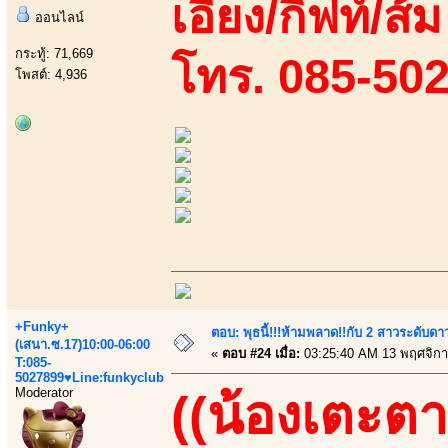
เอี้ยง/กิฟท์/ส
ออนไลน์
กระทู้: 71,669
โทร. 085-50
โพสต์: 4,936
+Funky+
ตอบ: พุธนี้!!!ห้ามพลาด!!กับ 2 สาวระดับดา
(เสนา.ซ.17)10:00-06:00
«
ตอบ #24 เมื่อ:
03:25:40 AM 13 พฤศจิกา
T:085-
5027899♥Line:funkyclub
Moderator
((น้องเตะตา