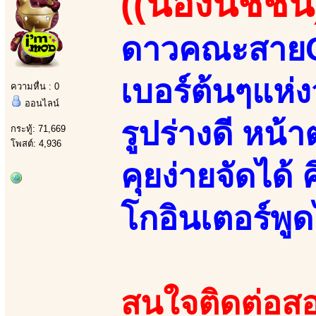
((น้องนิชชิน
ดาวคณะสายCปี
เบอร์ต้นๆแห่
ความหื่น : 0
ออนไลน์
รูปร่างดี หน
กระทู้: 71,669
โพสต์: 4,936
คุยง่ายจัดได้ 
โกอินเตอร์พู
สนใจติดต่อสอ