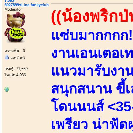
T:085-
5027899♥Line:funkyclub
Moderator
((น้องพริกป่
แซ่บมากกกก!!
งานเอนเตอเทน
ความหื่น : 0
ออนไลน์
แนวมารับงานเ
กระทู้: 71,669
โพสต์: 4,936
สนุกสนาน ขี้เล
โดนนนส์ <35-
เพรียว น่าฟัด