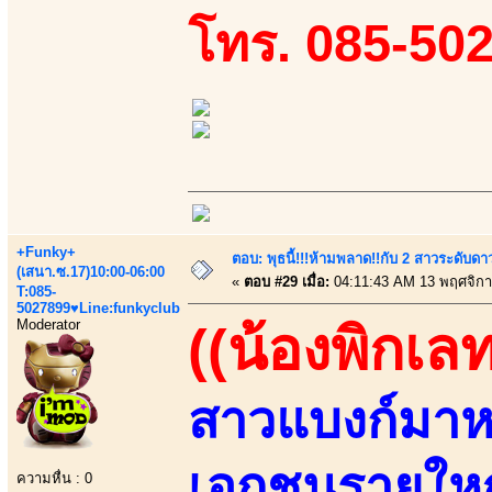
โทร. 085-50
+Funky+
ตอบ: พุธนี้!!!ห้ามพลาด!!กับ 2 สาวระดับดา
(เสนา.ซ.17)10:00-06:00
«
ตอบ #29 เมื่อ:
04:11:43 AM 13 พฤศจิกา
T:085-
5027899♥Line:funkyclub
Moderator
((น้องพิกเลท
สาวแบงก์มาห
เอกชนรายใหญ
ความหื่น : 0