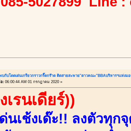
 085-5027899 Line :
้..พบกับโดดเด่นเกรียวกราวกรี๊ดกร๊าด ติดสายสะพาย"ดาวคณะ"BBAบริหารฯแห่งมอ
่อ:
06:00:44 AM 01 กรกฎาคม 2020 »
องเรนเดียร์))
่นเช้งเด๊ะ!! ลงตัวทุก