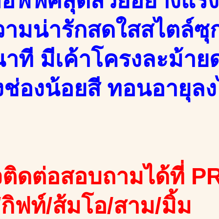
อฟฟิศสุดสวยอย่างแรงส์
วามน่ารักสดใสสไตล์ซุก
ินาที มีเค้าโครงละม้า
ดังช่องน้อยสี ทอนอาย
ติดต่อสอบถามได้ที่ PR
ง/กิฟท์/ส้มโอ/สาม/มิ้ม