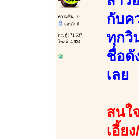
สาวอ
กับค
ความหื่น : 0
ออนไลน์
ทุกว
กระทู้: 71,637
โพสต์: 4,934
ชื่อ
เลย
สนใจ
เอี้ย