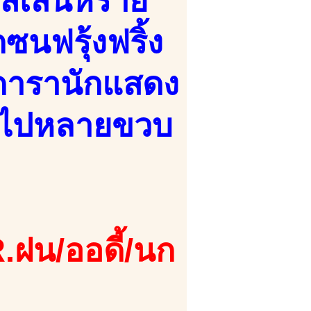
เสน่ห์ร้าย
ซนฟรุ้งฟริ้ง
ยดารานักแสดง
ุลงไปหลายขวบ
.ฝน/ออดี้/นก