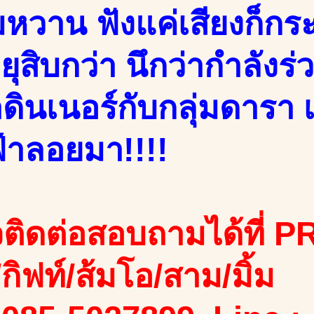
หวาน ฟังแค่เสียงก็กระเ
ยุสิบกว่า นึกว่ากำลังร
ดินเนอร์กับกลุ่มดารา
้าลอยมา!!!!
ติดต่อสอบถามได้ที่ PR
ง/กิฟท์/ส้มโอ/สาม/มิ้ม