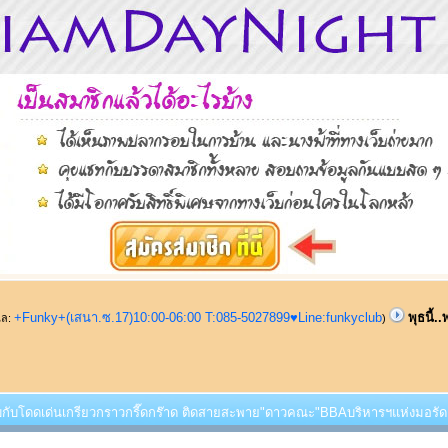
+Funky+(เสนา.ซ.17)10:00-06:00 T:085-5027899♥Line:funkyclub
พุธนี้
ูแล:
)
..พบกับโดดเด่นเกรียวกราวกรี๊ดกร๊าด ติดสายสะพาย"ดาวคณะ"BBAบริหารฯแห่งมอรัดย