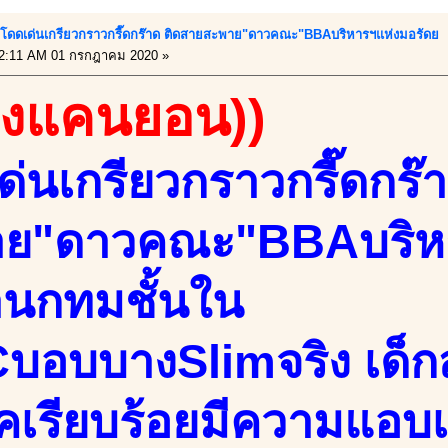
กับโดดเด่นเกรียวกราวกรี๊ดกร๊าด ติดสายสะพาย"ดาวคณะ"BBAบริหารฯแห่งมอรัดย
2:11 AM 01 กรกฎาคม 2020 »
้องแคนยอน))
ด่นเกรียวกราวกรี๊ดกร๊
าย"ดาวคณะ"BBAบริห
่านกทมชั้นใน
บอบบางSlimจริง เด็กส
ุคเรียบร้อยมีความแอบเ