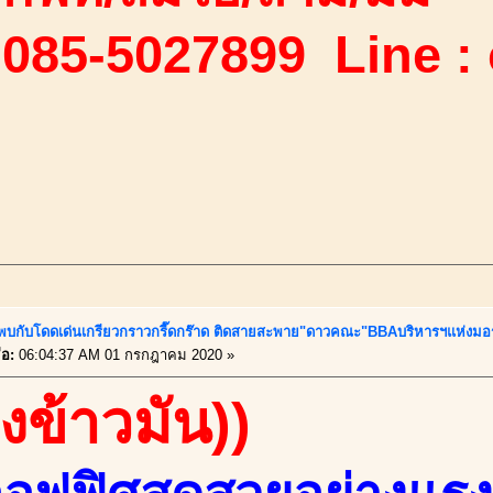
 085-5027899 Line :
้..พบกับโดดเด่นเกรียวกราวกรี๊ดกร๊าด ติดสายสะพาย"ดาวคณะ"BBAบริหารฯแห่งมอ
่อ:
06:04:37 AM 01 กรกฎาคม 2020 »
องข้าวมัน))