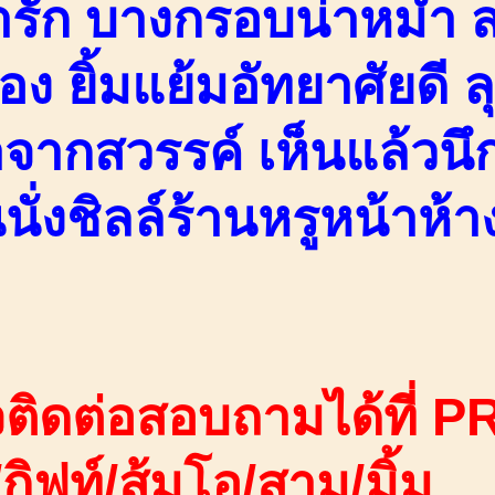
่ารัก บางกรอบน่าหม่ำ
อง ยิ้มแย้มอัทยาศัยดี
จากสวรรค์ เห็นแล้วน
่นนั่งชิลล์ร้านหรูหน้าห
ติดต่อสอบถามได้ที่ PR
ง/กิฟท์/ส้มโอ/สาม/มิ้ม