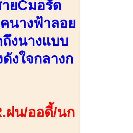
 สายCมอรัด
 ลุคนางฟ้าลอย
ึกถึงนางแบบ
้างดังใจกลางก
.ฝน/ออดี้/นก