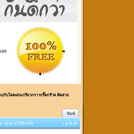
..พบกับโดดเด่นเกรียวกราวกรี๊ดกร๊าด ติดสาย
พิมพ์
A
A
 (อ่าน 11768 ครั้ง)
A
A