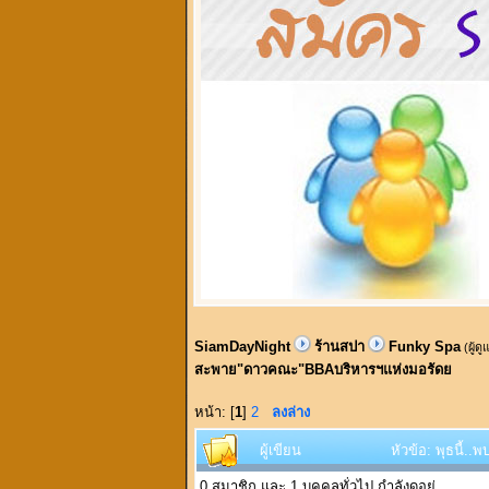
SiamDayNight
ร้านสปา
Funky Spa
(ผู้ด
สะพาย"ดาวคณะ"BBAบริหารฯแห่งมอรัดย
หน้า: [
1
]
2
ลงล่าง
ผู้เขียน
หัวข้อ: พุธนี้
0 สมาชิก และ 1 บุคคลทั่วไป กำลังดูอยู่