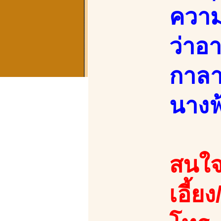
ความ
ว่าอา
กาลา
นางฟ
สนใจ
เอี้ย