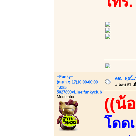
โทร.
+Funky+
ตอบ: พุธนี
(เสนา.ซ.17)10:00-06:00
«
ตอบ #1 เมื
T:085-
5027899♥Line:funkyclub
Moderator
((น้
โดดเด