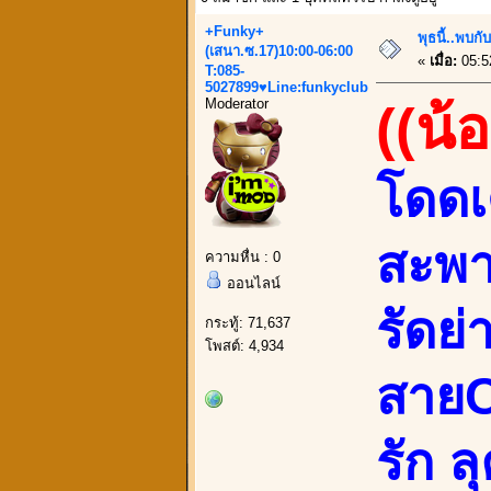
+Funky+
พุธนี้..พบ
(เสนา.ซ.17)10:00-06:00
«
เมื่อ:
05:5
T:085-
5027899♥Line:funkyclub
Moderator
((น
โดดเ
สะพ
ความหื่น : 0
ออนไลน์
รัดย
กระทู้: 71,637
โพสต์: 4,934
สายC
รัก ล