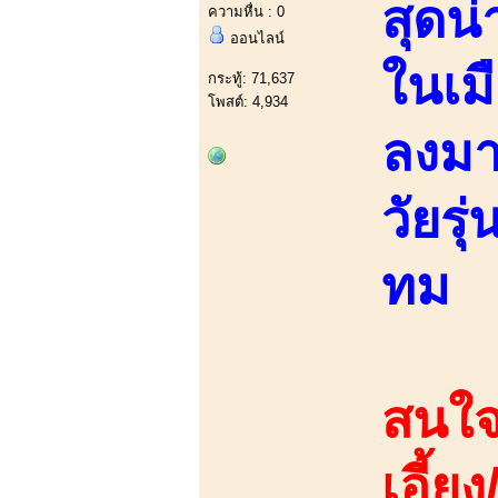
สุดน
ความหื่น : 0
ออนไลน์
ในเมื
กระทู้: 71,637
โพสต์: 4,934
ลงมา
วัยรุ
ทม
สนใจ
เอี้ย