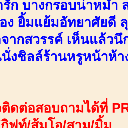
่ารัก บางกรอบน่าหม่ำ
อง ยิ้มแย้มอัทยาศัยดี
จากสวรรค์ เห็นแล้วน
่นนั่งชิลล์ร้านหรูหน้าห
ติดต่อสอบถามได้ที่ PR
ง/กิฟท์/ส้มโอ/สาม/มิ้ม