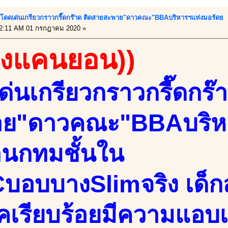
กับโดดเด่นเกรียวกราวกรี๊ดกร๊าด ติดสายสะพาย"ดาวคณะ"BBAบริหารฯแห่งมอรัดย
2:11 AM 01 กรกฎาคม 2020 »
้องแคนยอน))
ด่นเกรียวกราวกรี๊ดกร๊
าย"ดาวคณะ"BBAบริห
่านกทมชั้นใน
บอบบางSlimจริง เด็กส
ุคเรียบร้อยมีความแอบเ