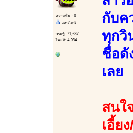
สาวอ
กับค
ความหื่น : 0
ออนไลน์
ทุกว
กระทู้: 71,637
โพสต์: 4,934
ชื่อ
เลย
สนใจ
เอี้ย