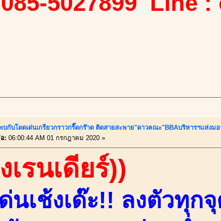
 085-5027899 Line :
้..พบกับโดดเด่นเกรียวกราวกรี๊ดกร๊าด ติดสายสะพาย"ดาวคณะ"BBAบริหารฯแห่งมอ
่อ:
06:00:44 AM 01 กรกฎาคม 2020 »
องเรนเดียร์))
่นเช้งเด๊ะ!! ลงตัวทุก