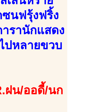
เสน่ห์ร้าย
ซนฟรุ้งฟริ้ง
ยดารานักแสดง
ุลงไปหลายขวบ
.ฝน/ออดี้/นก