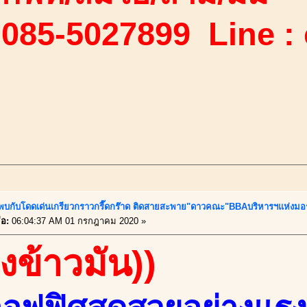
 085-5027899 Line :
้..พบกับโดดเด่นเกรียวกราวกรี๊ดกร๊าด ติดสายสะพาย"ดาวคณะ"BBAบริหารฯแห่งมอ
่อ:
06:04:37 AM 01 กรกฎาคม 2020 »
องข้าวมัน))