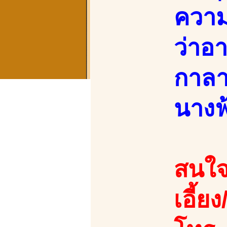
ความ
ว่าอา
กาลา
นางฟ
สนใจ
เอี้ย