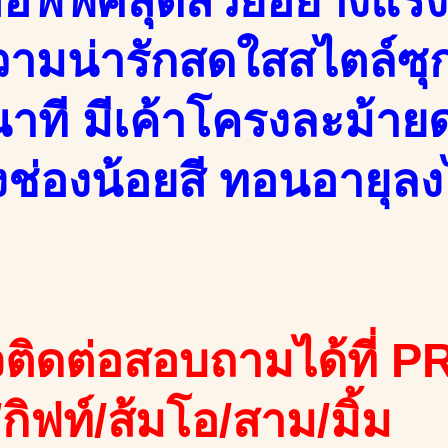
อฟฟิศสุดสวยอย่างแรงส์
วามน่ารักสดใสสไตล์ซุก
ินาที มีเค้าโครงละม้า
ดังช่องน้อยสี ทอนอาย
ติดต่อสอบถามได้ที่ PR
ง/กิฟท์/ส้มโอ/สาม/มิ้ม