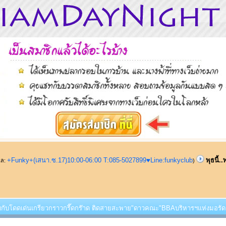
+Funky+(เสนา.ซ.17)10:00-06:00 T:085-5027899♥Line:funkyclub
พุธนี้
ูแล:
)
..พบกับโดดเด่นเกรียวกราวกรี๊ดกร๊าด ติดสายสะพาย"ดาวคณะ"BBAบริหารฯแห่งมอรัดย