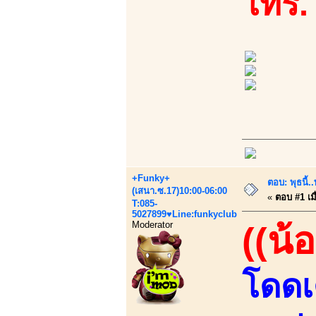
โทร.
+Funky+
ตอบ: พุธนี
(เสนา.ซ.17)10:00-06:00
«
ตอบ #1 เมื
T:085-
5027899♥Line:funkyclub
Moderator
((น้
โดดเด