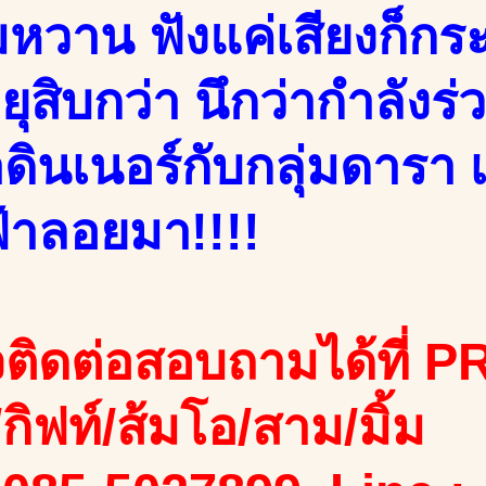
หวาน ฟังแค่เสียงก็กระเ
ยุสิบกว่า นึกว่ากำลังร
ดินเนอร์กับกลุ่มดารา
้าลอยมา!!!!
ติดต่อสอบถามได้ที่ PR
ง/กิฟท์/ส้มโอ/สาม/มิ้ม