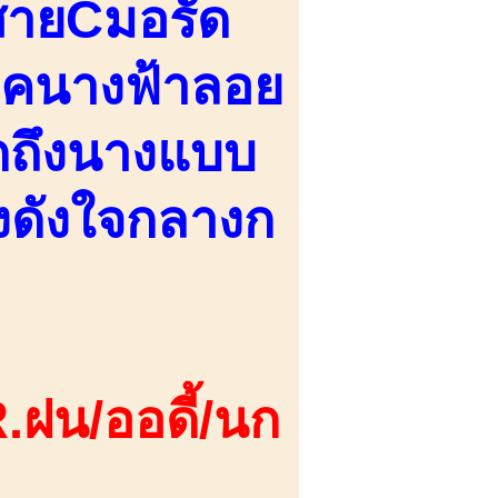
 สายCมอรัด
 ลุคนางฟ้าลอย
ึกถึงนางแบบ
้างดังใจกลางก
.ฝน/ออดี้/นก