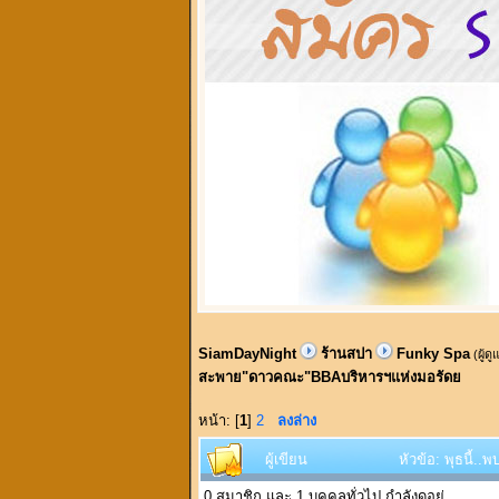
SiamDayNight
ร้านสปา
Funky Spa
(ผู้ด
สะพาย"ดาวคณะ"BBAบริหารฯแห่งมอรัดย
หน้า: [
1
]
2
ลงล่าง
ผู้เขียน
หัวข้อ: พุธนี้
0 สมาชิก และ 1 บุคคลทั่วไป กำลังดูอยู่