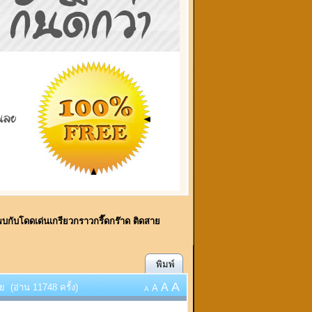
..พบกับโดดเด่นเกรียวกราวกรี๊ดกร๊าด ติดสาย
พิมพ์
A
A
 (อ่าน 11748 ครั้ง)
A
A