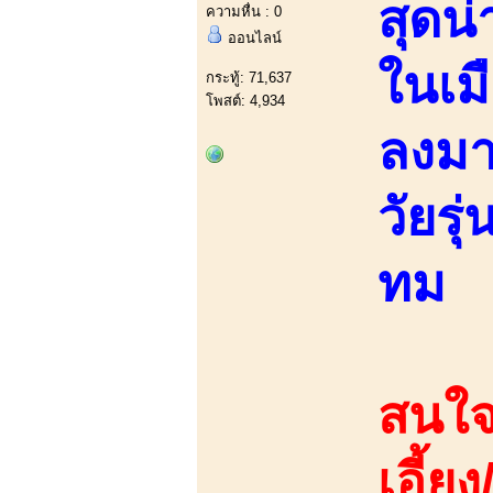
สุดน
ความหื่น : 0
ออนไลน์
ในเมื
กระทู้: 71,637
โพสต์: 4,934
ลงมา
วัยรุ
ทม
สนใจ
เอี้ย