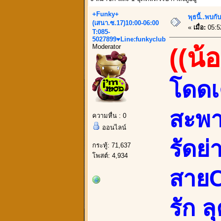
+Funky+
พุธนี้..พบ
(เสนา.ซ.17)10:00-06:00
«
เมื่อ:
05:5
T:085-
5027899♥Line:funkyclub
Moderator
((น
โดดเ
สะพ
ความหื่น : 0
ออนไลน์
รัดย
กระทู้: 71,637
โพสต์: 4,934
สายC
รัก ล