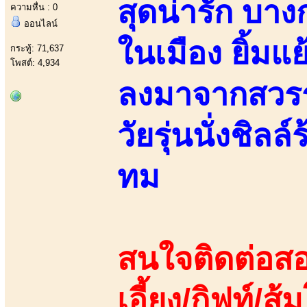
สุดน่ารัก บา
ความหื่น : 0
ออนไลน์
ในเมือง ยิ้มแ
กระทู้: 71,637
โพสต์: 4,934
ลงมาจากสวรรค
วัยรุ่นนั่งชิล
ทม
สนใจติดต่อสอ
เอี้ยง/กิฟท์/ส้