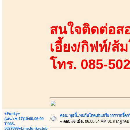
สนใจติดต่อสอ
เอี้ยง/กิฟท์/ส
โทร. 085-50
+Funky+
ตอบ: พุธนี้..พบกับโดดเด่นเกรียวกราวกรี
(เสนา.ซ.17)10:00-06:00
«
ตอบ #6 เมื่อ:
06:08:54 AM 01 กรกฎาคม 
T:085-
5027899♥Line:funkyclub