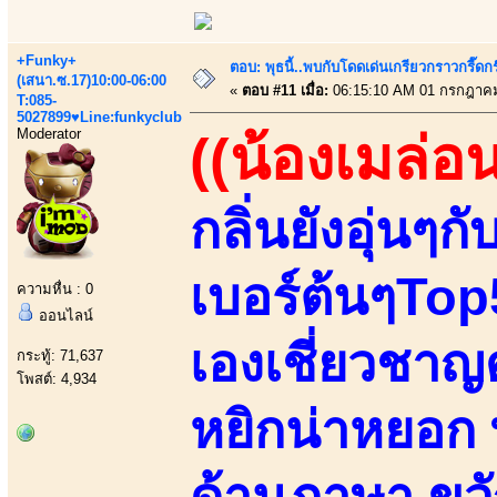
+Funky+
ตอบ: พุธนี้..พบกับโดดเด่นเกรียวกราวกรี
(เสนา.ซ.17)10:00-06:00
«
ตอบ #11 เมื่อ:
06:15:10 AM 01 กรกฎาคม
T:085-
5027899♥Line:funkyclub
Moderator
((น้องเมล่อน
กลิ่นยังอุ่นๆก
เบอร์ต้นๆTop5
ความหื่น : 0
ออนไลน์
เองเชี่ยวชาญ
กระทู้: 71,637
โพสต์: 4,934
หยิกน่าหยอก
ด้านภาษา ขวั