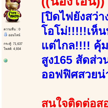
((น้องโอนิ))
[ปิดไฟยังสว่
โอโม่!!!!!เห
ความหื่น : 0
ออนไลน์
แต่ไกล!!!! คุ้
กระทู้: 71,637
โพสต์: 4,934
สูง165 สัดส่
ออฟฟิศสวยน่าร
สนใจติดต่อสอ