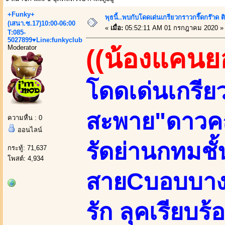
+Funky+
พุธนี้..พบกับโดดเด่นเกรียวกราวกรี๊ดกร
(เสนา.ซ.17)10:00-06:00
«
เมื่อ:
05:52:11 AM 01 กรกฎาคม 2020 »
T:085-
5027899♥Line:funkyclub
Moderator
((น้องแคนย
โดดเด่นเกรีย
สะพาย"ดาวค
ความหื่น : 0
ออนไลน์
รัดย่านกทมชั
กระทู้: 71,637
โพสต์: 4,934
สายCบอบบางSl
รัก ลุคเรียบร