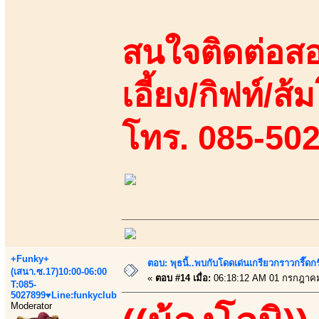
สนใจติดต่อสอ
เอี้ยง/กิฟท์/ส้
โทร. 085-50
+Funky+
ตอบ: พุธนี้..พบกับโดดเด่นเกรียวกราวกรี
(เสนา.ซ.17)10:00-06:00
«
ตอบ #14 เมื่อ:
06:18:12 AM 01 กรกฎาคม
T:085-
5027899♥Line:funkyclub
Moderator