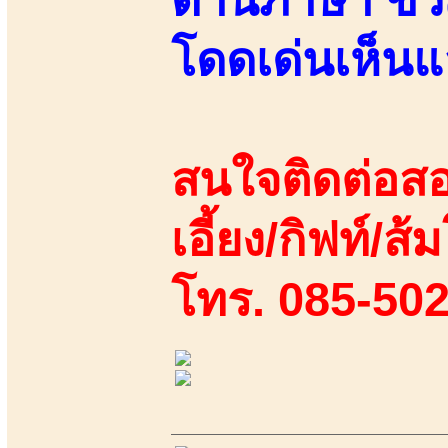
โดดเด่นเห็นแ
สนใจติดต่อสอ
เอี้ยง/กิฟท์/ส้
โทร. 085-50