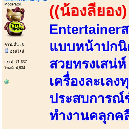
Moderator
((น้องลียอง)
Entertainerส
แบบหน้าปกนิ
ความหื่น : 0
ออนไลน์
สวยทรงเสน่ห
กระทู้: 71,637
โพสต์: 4,934
เครื่องละเลง
ประสบการณ์ชั้
ทำงานคลุกคล