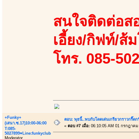
สนใจติดต่อสอ
เอี้ยง/กิฟท์/ส้
โทร. 085-50
+Funky+
ตอบ: พุธนี้..พบกับโดดเด่นเกรียวกราวกรี
(เสนา.ซ.17)10:00-06:00
«
ตอบ #7 เมื่อ:
06:10:05 AM 01 กรกฎาคม 
T:085-
5027899♥Line:funkyclub
Moderator