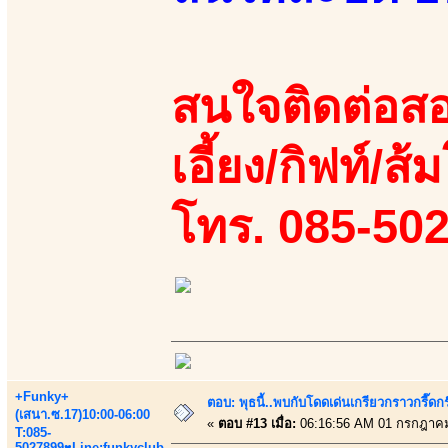
สนใจติดต่อสอ
เอี้ยง/กิฟท์/ส้
โทร. 085-50
+Funky+
ตอบ: พุธนี้..พบกับโดดเด่นเกรียวกราวกรี
(เสนา.ซ.17)10:00-06:00
«
ตอบ #13 เมื่อ:
06:16:56 AM 01 กรกฎาคม
T:085-
5027899♥Line:funkyclub