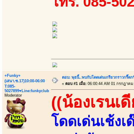
โทร. 085-50
+Funky+
ตอบ: พุธนี้..พบกับโดดเด่นเกรียวกราวกรี
(เสนา.ซ.17)10:00-06:00
«
ตอบ #1 เมื่อ:
06:00:44 AM 01 กรกฎาคม 
T:085-
5027899♥Line:funkyclub
Moderator
((น้องเรนเดีย
โดดเด่นเช้งเด