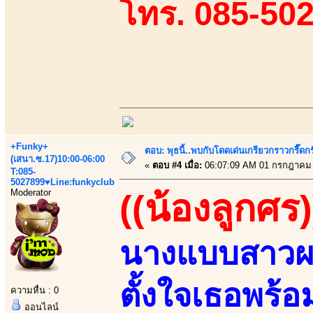
โทร. 085-50
+Funky+
ตอบ: พุธนี้..พบกับโดดเด่นเกรียวกราวกรี
(เสนา.ซ.17)10:00-06:00
«
ตอบ #4 เมื่อ:
06:07:09 AM 01 กรกฎาคม 
T:085-
5027899♥Line:funkyclub
Moderator
((น้องลูกศร)
นางแบบสาวผ
ตั้งใจเธอพร
ความหื่น : 0
ออนไลน์