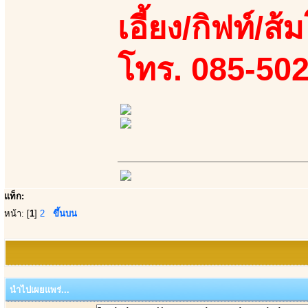
เอี้ยง/กิฟท์/ส้
โทร. 085-50
แท็ก:
หน้า: [
1
]
2
ขึ้นบน
นำไปเผยแพร่...