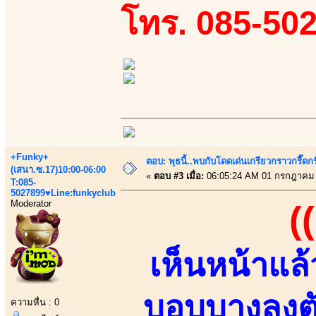
โทร. 085-50
+Funky+
ตอบ: พุธนี้..พบกับโดดเด่นเกรียวกราวกรี
(เสนา.ซ.17)10:00-06:00
«
ตอบ #3 เมื่อ:
06:05:24 AM 01 กรกฎาคม 
T:085-
5027899♥Line:funkyclub
Moderator
(
เห็นหน้าแล้ว
บอบบางลงตั
ความหื่น : 0