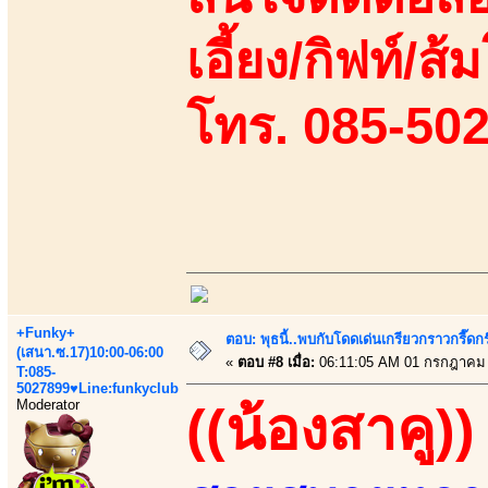
เอี้ยง/กิฟท์/ส้
โทร. 085-50
+Funky+
ตอบ: พุธนี้..พบกับโดดเด่นเกรียวกราวกรี
(เสนา.ซ.17)10:00-06:00
«
ตอบ #8 เมื่อ:
06:11:05 AM 01 กรกฎาคม 
T:085-
5027899♥Line:funkyclub
Moderator
((น้องสาคู))