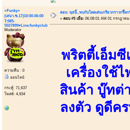
+Funky+
ตอบ: พุธนี้..พบกับโดดเด่นเกรียวกราวกรี
(เสนา.ซ.17)10:00-06:00
«
ตอบ #5 เมื่อ:
06:08:01 AM 01 กรกฎาคม 
T:085-
5027899♥Line:funkyclub
Moderator
พริตตี้เอ็ม
เครื่องใช้
ความหื่น : 0
ออนไลน์
สินค้า บู๊ทต
กระทู้: 71,637
โพสต์: 4,934
ลงตัว ดูดีคร