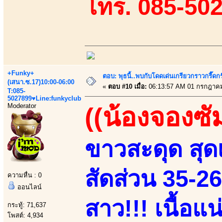
โทร. 085-50
+Funky+
ตอบ: พุธนี้..พบกับโดดเด่นเกรียวกราวกรี
(เสนา.ซ.17)10:00-06:00
«
ตอบ #10 เมื่อ:
06:13:57 AM 01 กรกฎาคม
T:085-
5027899♥Line:funkyclub
Moderator
((น้องจองซั
ขาวสะดุด สุดเ
สัดส่วน 35-2
ความหื่น : 0
ออนไลน์
สาว!!! เนื้อแ
กระทู้: 71,637
โพสต์: 4,934