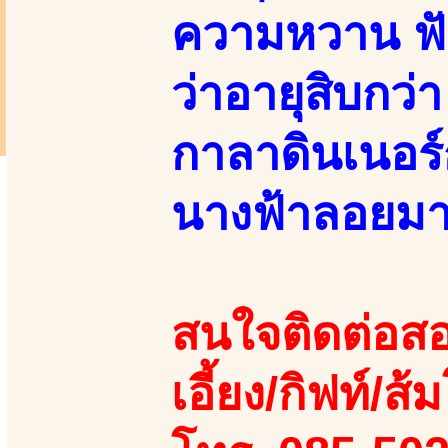
ความหวาน ฟังแ
ว่าอายุสิบกว่
กาลาดินเนอร์
นางฟ้าลอยมา!
สนใจติดต่อสอ
เอี้ยง/กิฟท์/ส้