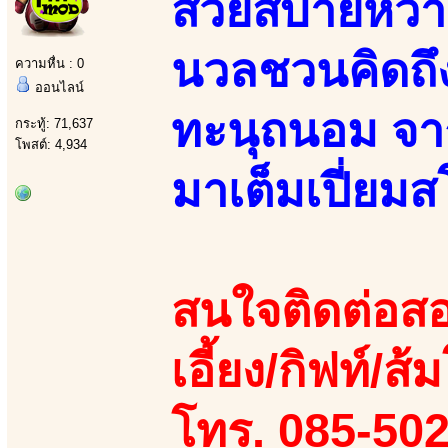
สวยสบายหวา
นวลชวนคิดถ
ความหื่น : 0
ออนไลน์
ทะนุถนอม จาก
กระทู้: 71,637
โพสต์: 4,934
มาเต็มเปี่ยม
สนใจติดต่อสอ
เอี้ยง/กิฟท์/ส้
โทร. 085-50