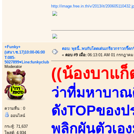
http://image.free.in.th/v/2013/it/200605110432.j
+Funky+
ตอบ: พุธนี้..พบกับโดดเด่นเกรียวกราวกรี
(เสนา.ซ.17)10:00-06:00
«
ตอบ #9 เมื่อ:
06:13:01 AM 01 กรกฎาคม 
T:085-
5027899♥Line:funkyclub
Moderator
((น้องบาแก็
ว่าที่มหาบาณ
ดังTOPของปร
ความหื่น : 0
ออนไลน์
พลิกผันตัวเอ
กระทู้: 71,637
โพสต์: 4,934