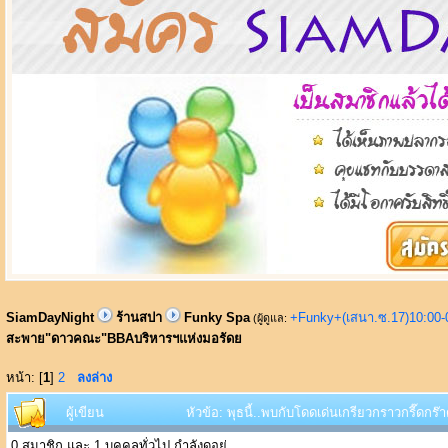
SiamDayNight
ร้านสปา
Funky Spa
+Funky+(เสนา.ซ.17)10:00-
(ผู้ดูแล:
สะพาย"ดาวคณะ"BBAบริหารฯแห่งมอรัดย
หน้า: [
1
]
2
ลงล่าง
ผู้เขียน
หัวข้อ: พุธนี้..พบกับโดดเด่นเกรียวกราวกรี๊ด
0 สมาชิก และ 1 บุคคลทั่วไป กำลังดูอยู่