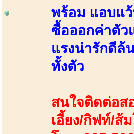
พร้อม แอบแว้บ
ซื้อออกค่าตัว
แรงน่ารักดีล
ทั้งตัว
สนใจติดต่อสอ
เอี้ยง/กิฟท์/ส้