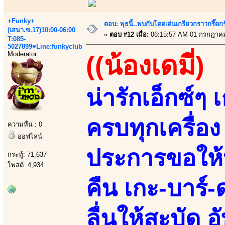
+Funky+
ตอบ: พุธนี้..พบกับโดดเด่นเกรียวกราวกรี
(เสนา.ซ.17)10:00-06:00
«
ตอบ #12 เมื่อ:
06:15:57 AM 01 กรกฎาคม
T:085-
5027899♥Line:funkyclub
Moderator
((น้องเดมี่)
น่ารักเอ็กซ์ๆ
ครบทุกเครื่อง
ความหื่น : 0
ออฟไลน์
ประการขอให้
กระทู้: 71,637
โพสต์: 4,934
คืน เกะ-บาร์-ด
ลื่นให้สะบัด อ