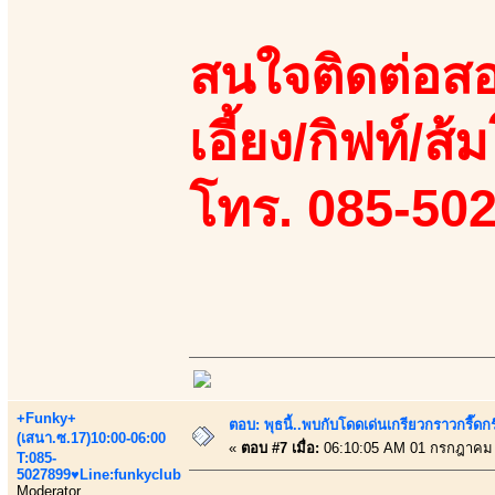
สนใจติดต่อสอ
เอี้ยง/กิฟท์/ส้
โทร. 085-50
+Funky+
ตอบ: พุธนี้..พบกับโดดเด่นเกรียวกราวกรี
(เสนา.ซ.17)10:00-06:00
«
ตอบ #7 เมื่อ:
06:10:05 AM 01 กรกฎาคม 
T:085-
5027899♥Line:funkyclub
Moderator