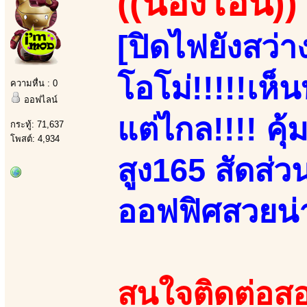
((น้องโอนิ))
[ปิดไฟยังสว่
โอโม่!!!!!เห
ความหื่น : 0
ออฟไลน์
แต่ไกล!!!! คุ้
กระทู้: 71,637
โพสต์: 4,934
สูง165 สัดส่
ออฟฟิศสวยน่าร
สนใจติดต่อสอ