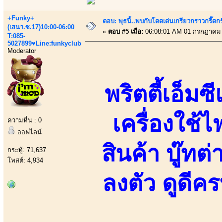
+Funky+
ตอบ: พุธนี้..พบกับโดดเด่นเกรียวกราวกรี
(เสนา.ซ.17)10:00-06:00
«
ตอบ #5 เมื่อ:
06:08:01 AM 01 กรกฎาคม 
T:085-
5027899♥Line:funkyclub
Moderator
พริตตี้เอ็ม
เครื่องใช้
ความหื่น : 0
ออฟไลน์
สินค้า บู๊ทต
กระทู้: 71,637
โพสต์: 4,934
ลงตัว ดูดีคร