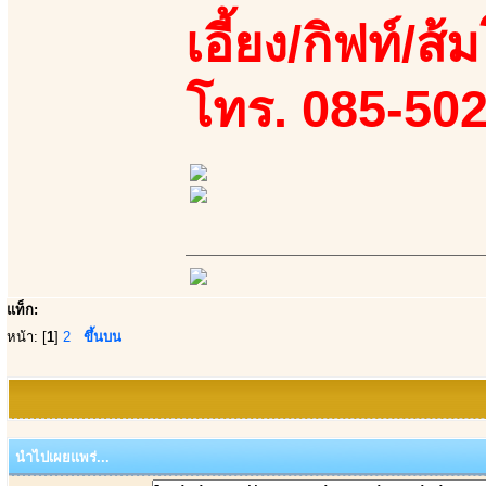
เอี้ยง/กิฟท์/ส้
โทร. 085-50
แท็ก:
หน้า: [
1
]
2
ขึ้นบน
นำไปเผยแพร่...