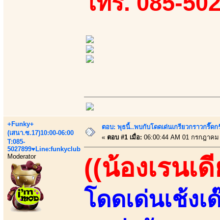
โทร. 085-50
+Funky+
ตอบ: พุธนี้..พบกับโดดเด่นเกรียวกราวกรี
(เสนา.ซ.17)10:00-06:00
«
ตอบ #1 เมื่อ:
06:00:44 AM 01 กรกฎาคม 
T:085-
5027899♥Line:funkyclub
Moderator
((น้องเรนเดีย
โดดเด่นเช้งเด