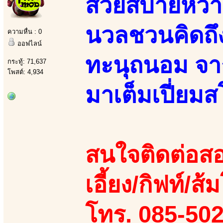
สวยสบายหวา
นวลชวนคิดถ
ความหื่น : 0
ออฟไลน์
ทะนุถนอม จาก
กระทู้: 71,637
โพสต์: 4,934
มาเต็มเปี่ยม
สนใจติดต่อสอ
เอี้ยง/กิฟท์/ส้
โทร. 085-50