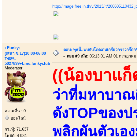
http://image.free.in.th/v/2013/it/200605110432.j
+Funky+
ตอบ: พุธนี้..พบกับโดดเด่นเกรียวกราวกรี
(เสนา.ซ.17)10:00-06:00
«
ตอบ #9 เมื่อ:
06:13:01 AM 01 กรกฎาคม 
T:085-
5027899♥Line:funkyclub
Moderator
((น้องบาแก็
ว่าที่มหาบาณ
ดังTOPของปร
ความหื่น : 0
ออฟไลน์
พลิกผันตัวเอ
กระทู้: 71,637
โพสต์: 4,934