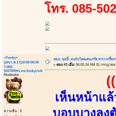
โทร. 085-50
+Funky+
ตอบ: พุธนี้..พบกับโดดเด่นเกรียวกราวกรี
(เสนา.ซ.17)10:00-06:00
«
ตอบ #3 เมื่อ:
06:05:24 AM 01 กรกฎาคม 
T:085-
5027899♥Line:funkyclub
Moderator
(
เห็นหน้าแล้ว
บอบบางลงตั
ความหื่น : 0