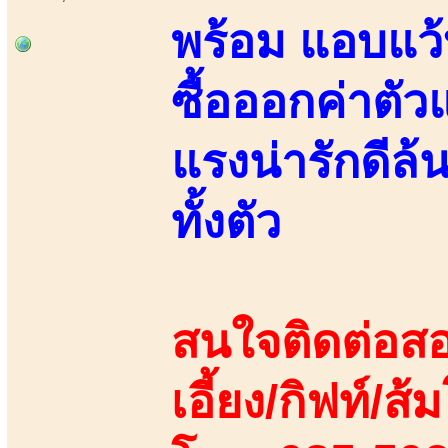
พร้อม แอบแว้บ
ซื้อออกค่าตัว
แรงน่ารักดีล
ทั้งตัว
สนใจติดต่อสอ
เอี้ยง/กิฟท์/ส้