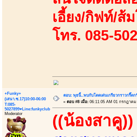
เอี้ยง/กิฟท์/ส้
โทร. 085-50
+Funky+
ตอบ: พุธนี้..พบกับโดดเด่นเกรียวกราวกรี
(เสนา.ซ.17)10:00-06:00
«
ตอบ #8 เมื่อ:
06:11:05 AM 01 กรกฎาคม 
T:085-
5027899♥Line:funkyclub
Moderator
((น้องสาคู))