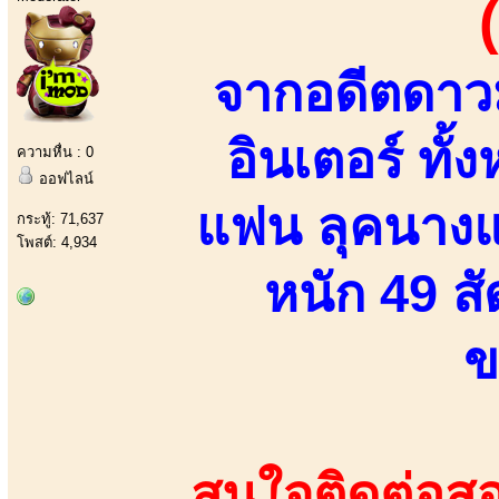
จากอดีตดาวม
อินเตอร์ ทั้
ความหื่น : 0
ออฟไลน์
แฟน ลุคนางแบ
กระทู้: 71,637
โพสต์: 4,934
หนัก 49 สั
ข
สนใจติดต่อสอ