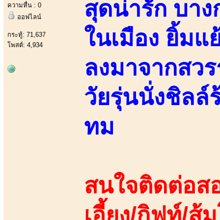
สุดน่ารัก บา
ความหื่น : 0
ออฟไลน์
ในเมือง ยิ้มแ
กระทู้: 71,637
โพสต์: 4,934
ลงมาจากสวรรค
วัยรุ่นนั่งชิล
ทม
สนใจติดต่อสอ
เอี้ยง/กิฟท์/ส้