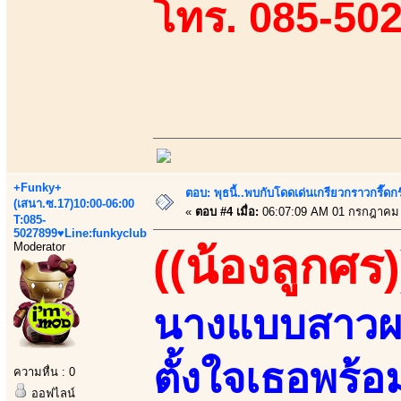
โทร. 085-50
+Funky+
ตอบ: พุธนี้..พบกับโดดเด่นเกรียวกราวกรี
(เสนา.ซ.17)10:00-06:00
«
ตอบ #4 เมื่อ:
06:07:09 AM 01 กรกฎาคม 
T:085-
5027899♥Line:funkyclub
Moderator
((น้องลูกศร)
นางแบบสาวผ
ตั้งใจเธอพร
ความหื่น : 0
ออฟไลน์