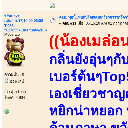
+Funky+
ตอบ: พุธนี้..พบกับโดดเด่นเกรียวกราวกรี
(เสนา.ซ.17)10:00-06:00
«
ตอบ #11 เมื่อ:
06:15:10 AM 01 กรกฎาคม
T:085-
5027899♥Line:funkyclub
Moderator
((น้องเมล่อน
กลิ่นยังอุ่นๆก
เบอร์ต้นๆTop5
ความหื่น : 0
ออฟไลน์
เองเชี่ยวชาญ
กระทู้: 71,637
โพสต์: 4,934
หยิกน่าหยอก
ด้านภาษา ขวั