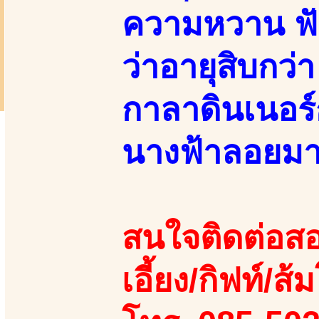
ความหวาน ฟังแ
ว่าอายุสิบกว่
กาลาดินเนอร์
นางฟ้าลอยมา!
สนใจติดต่อสอ
เอี้ยง/กิฟท์/ส้