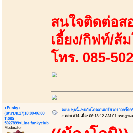
สนใจติดต่อสอ
เอี้ยง/กิฟท์/ส้
โทร. 085-50
+Funky+
ตอบ: พุธนี้..พบกับโดดเด่นเกรียวกราวกรี
(เสนา.ซ.17)10:00-06:00
«
ตอบ #14 เมื่อ:
06:18:12 AM 01 กรกฎาคม
T:085-
5027899♥Line:funkyclub
Moderator