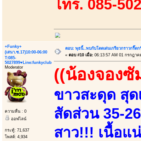
โทร. 085-50
+Funky+
ตอบ: พุธนี้..พบกับโดดเด่นเกรียวกราวกรี
(เสนา.ซ.17)10:00-06:00
«
ตอบ #10 เมื่อ:
06:13:57 AM 01 กรกฎาคม
T:085-
5027899♥Line:funkyclub
Moderator
((น้องจองซั
ขาวสะดุด สุดเ
สัดส่วน 35-2
ความหื่น : 0
ออฟไลน์
สาว!!! เนื้อแ
กระทู้: 71,637
โพสต์: 4,934