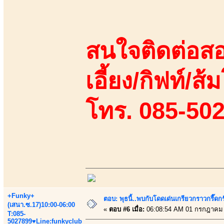
สนใจติดต่อสอ
เอี้ยง/กิฟท์/ส
โทร. 085-50
+Funky+
ตอบ: พุธนี้..พบกับโดดเด่นเกรียวกราวกรี
(เสนา.ซ.17)10:00-06:00
«
ตอบ #6 เมื่อ:
06:08:54 AM 01 กรกฎาคม 
T:085-
5027899♥Line:funkyclub