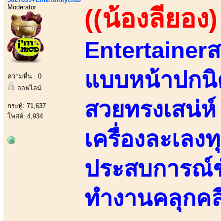
Moderator
((น้องลียอง)
Entertainerส
แบบหน้าปกนิ
ความหื่น : 0
ออฟไลน์
สวยทรงเสน่ห
กระทู้: 71,637
โพสต์: 4,934
เครื่องละเลง
ประสบการณ์ชั้
ทำงานคลุกคล