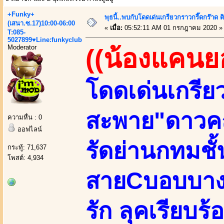
+Funky+
พุธนี้..พบกับโดดเด่นเกรียวกราวกรี๊ดกร
(เสนา.ซ.17)10:00-06:00
«
เมื่อ:
05:52:11 AM 01 กรกฎาคม 2020 »
T:085-
5027899♥Line:funkyclub
Moderator
((น้องแคนย
โดดเด่นเกรีย
สะพาย"ดาวค
ความหื่น : 0
ออฟไลน์
รัดย่านกทมชั
กระทู้: 71,637
โพสต์: 4,934
สายCบอบบางSl
รัก ลุคเรียบร