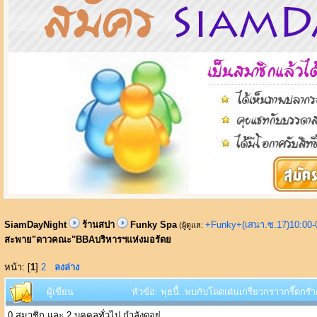
SiamDayNight
ร้านสปา
Funky Spa
+Funky+(เสนา.ซ.17)10:00-
(ผู้ดูแล:
สะพาย"ดาวคณะ"BBAบริหารฯแห่งมอรัดย
หน้า: [
1
]
2
ลงล่าง
ผู้เขียน
หัวข้อ: พุธนี้..พบกับโดดเด่นเกรียวกราวกรี๊ด
0 สมาชิก และ 2 บุคคลทั่วไป กำลังดูอยู่