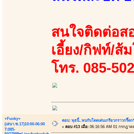
สนใจติดต่อสอ
เอี้ยง/กิฟท์/ส้
โทร. 085-50
+Funky+
ตอบ: พุธนี้..พบกับโดดเด่นเกรียวกราวกรี
(เสนา.ซ.17)10:00-06:00
«
ตอบ #13 เมื่อ:
06:16:56 AM 01 กรกฎาคม
T:085-
5027899♥Line:funkyclub