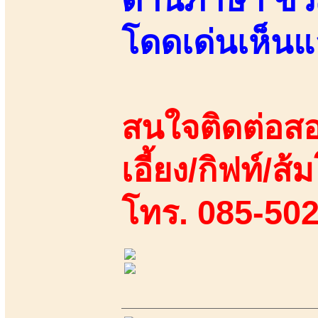
โดดเด่นเห็นแ
สนใจติดต่อสอ
เอี้ยง/กิฟท์/ส้
โทร. 085-50