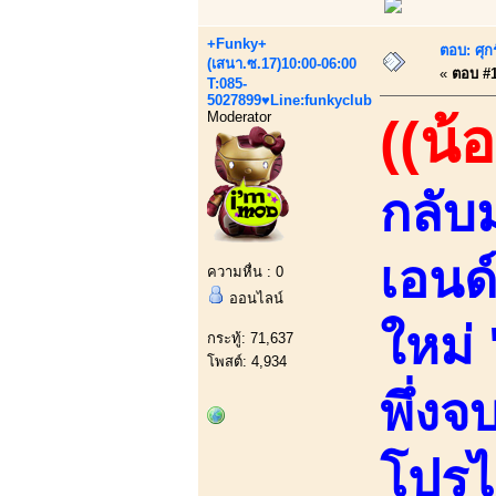
+Funky+
ตอบ: ศุก
(เสนา.ซ.17)10:00-06:00
«
ตอบ #1 
T:085-
5027899♥Line:funkyclub
Moderator
((น้
กลับ
เอนด์
ความหื่น : 0
ออนไลน์
ใหม่ 
กระทู้: 71,637
โพสต์: 4,934
พึ่ง
โปรไ