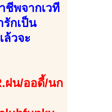
อาชีพจากเวที
ารักเป็น
เเล้วจะ
.ฝน/ออดี้/นก