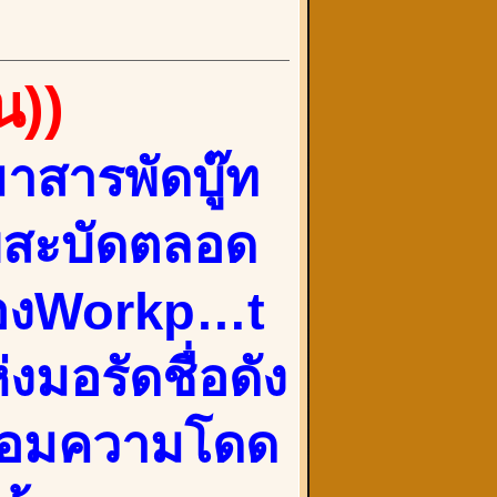
น))
มาสารพัดบู๊ท
ยสะบัดตลอด
ช่องWorkp…t
งมอรัดชื่อดัง
พร้อมความโดด