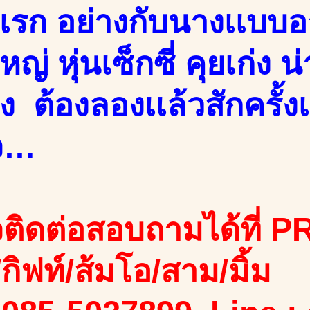
บเเรก อย่างกับนางเเบบ
ญ่ หุ่นเซ็กซี่ คุยเก่ง น่
ง ต้องลองเเล้วสักครั้ง
จ…
ติดต่อสอบถามได้ที่ PR
ง/กิฟท์/ส้มโอ/สาม/มิ้ม