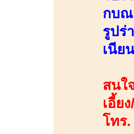
กบณเ
รูปร
เนียน
สนใจ
เอี้ย
โทร.