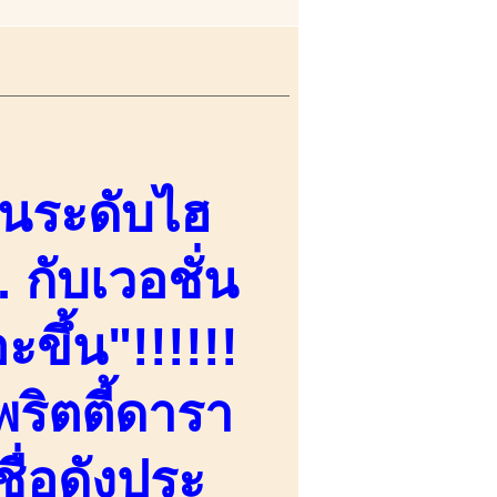
านระดับไฮ
 กับเวอชั่น
ะขึ้น"!!!!!!
ริตตี้ดารา
ื่อดังประ