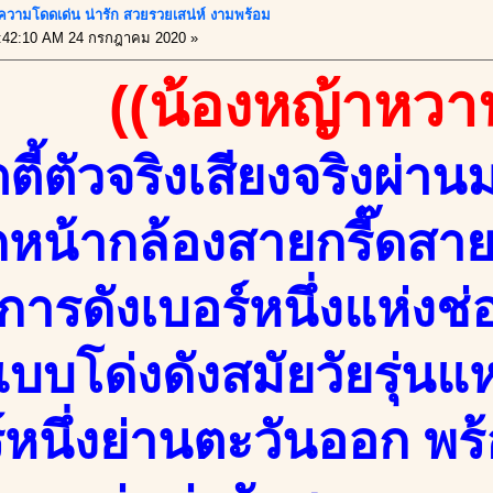
บ ความโดดเด่น น่ารัก สวยรวยเสน่ห์ งามพร้อม
:42:10 AM 24 กรกฎาคม 2020 »
((น้องหญ้าหวา
ตตี้ตัวจริงเสียงจริงผ่าน
หน้ากล้องสายกรี๊ดสา
การดังเบอร์หนึ่งแห่ง
บโด่งดังสมัยวัยรุ่นแห่
์หนึ่งย่านตะวันออก 