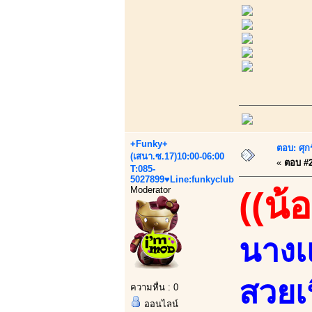
+Funky+
ตอบ: ศุก
(เสนา.ซ.17)10:00-06:00
«
ตอบ #2 
T:085-
5027899♥Line:funkyclub
Moderator
((น้
นางเ
สวยเ
ความหื่น : 0
ออนไลน์