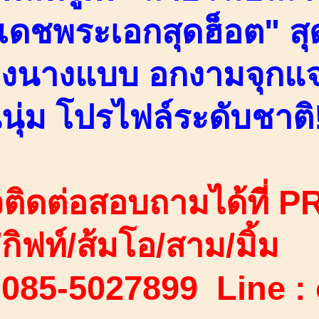
ดชพระเอกสุดฮ็อต" สุ
่างนางแบบ อกงามจุกแจ
นุ่ม โปรไฟล์ระดับชาติ!
ติดต่อสอบถามได้ที่ PR
ง/กิฟท์/ส้มโอ/สาม/มิ้ม
 085-5027899 Line :