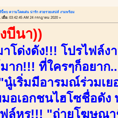
ร์นี้พบ ความโดดเด่น น่ารัก สวยรวยเสน่ห์ งามพร้อม
เมื่อ:
03:42:45 AM 24 กรกฎาคม 2020 »
องบีนา))
มาโด่งดัง!!! โปรไฟล์ง
มาก!!! ที่ใครๆก็อยาก...
"นู๋เริ่มมีอารมณ์ร่วมเยอ
จบมอเอกชนไฮโซชื่อดัง พ
ฟล์หรู!!! "ถ่ายโฆษณาช