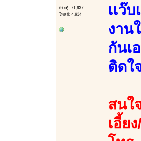
เเว๊
กระทู้: 71,637
โพสต์: 4,934
งานให
กันเอ
ติดใ
สนใจ
เอี้ย