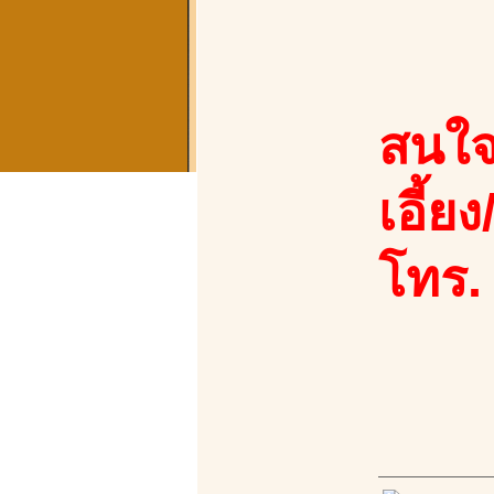
สนใจ
เอี้ย
โทร.