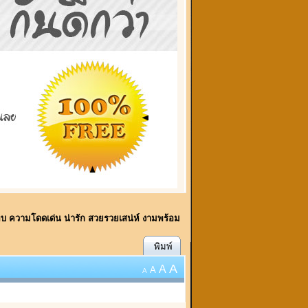
ี้พบ ความโดดเด่น น่ารัก สวยรวยเสน่ห์ งามพร้อม
พิมพ์
A
A
A
A