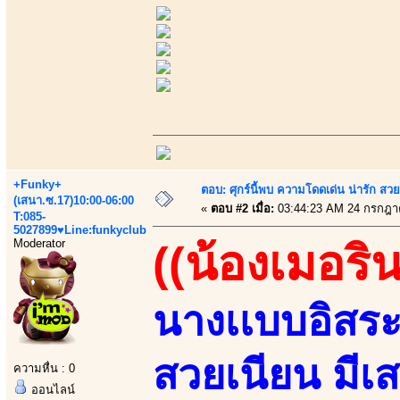
+Funky+
ตอบ: ศุกร์นี้พบ ความโดดเด่น น่ารัก สว
(เสนา.ซ.17)10:00-06:00
«
ตอบ #2 เมื่อ:
03:44:23 AM 24 กรกฎา
T:085-
5027899♥Line:funkyclub
Moderator
((น้องเมอริน
นางเเบบอิสระส
สวยเนียน มีเ
ความหื่น : 0
ออนไลน์