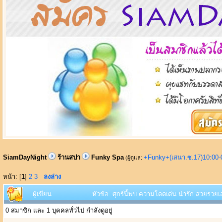
SiamDayNight
ร้านสปา
Funky Spa
+Funky+(เสนา.ซ.17)10:00-
(ผู้ดูแล:
หน้า: [
1
]
2
3
ลงล่าง
ผู้เขียน
หัวข้อ: ศุกร์นี้พบ ความโดดเด่น น่ารัก สวยรวยเ
0 สมาชิก และ 1 บุคคลทั่วไป กำลังดูอยู่