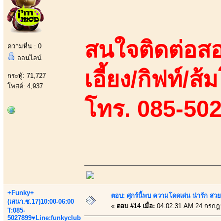
สนใจติดต่อสอ
ความหื่น : 0
ออนไลน์
เอี้ยง/กิฟท์/ส
กระทู้: 71,727
โพสต์: 4,937
โทร. 085-50
+Funky+
ตอบ: ศุกร์นี้พบ ความโดดเด่น น่ารัก สว
(เสนา.ซ.17)10:00-06:00
«
ตอบ #14 เมื่อ:
04:02:31 AM 24 กรกฎ
T:085-
5027899♥Line:funkyclub