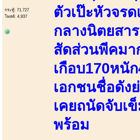
ตัวเป๊ะหัวจร
กระทู้: 71,727
โพสต์: 4,937
กลางนิตยสารช
สัดส่วนพีคมา
เกือบ170หนั
เอกชนชื่อดัง
เคยถนัดจับเข็
พร้อม