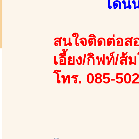
เด่น
สนใจติดต่อสอ
เอี้ยง/กิฟท์/ส้
โทร. 085-50