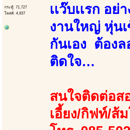
เเว๊บเเรก อย
กระทู้: 71,727
โพสต์: 4,937
งานใหญ่ หุ่นเซ็
กันเอง ต้องลอ
ติดใจ…
สนใจติดต่อสอ
เอี้ยง/กิฟท์/ส้