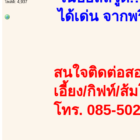
โพสต์: 4,937
ได้เด่น จากพร
สนใจติดต่อสอ
เอี้ยง/กิฟท์/ส้
โทร. 085-50