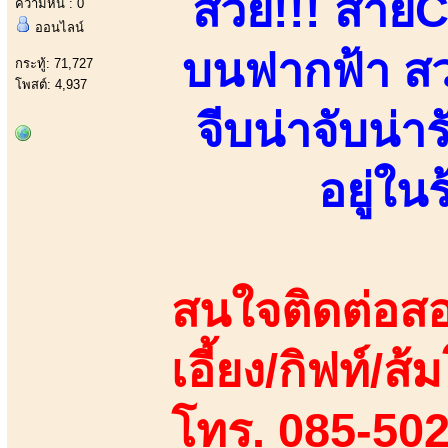
สวย!!! สาย
ความหื่น : 0
ออนไลน์
บนฟากฟ้า สวย
กระทู้: 71,727
โพสต์: 4,937
จีบน่าจับน่า
อยู่ใ
สนใจติดต่อสอ
เอี้ยง/กิฟท์/ส
โทร. 085-50