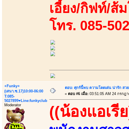
เอี้ยง/กิฟท์/ส้
โทร. 085-50
+Funky+
ตอบ: ศุกร์นี้พบ ความโดดเด่น น่ารัก สว
(เสนา.ซ.17)10:00-06:00
«
ตอบ #6 เมื่อ:
03:51:05 AM 24 กรกฎา
T:085-
5027899♥Line:funkyclub
Moderator
((น้องแอเรีย