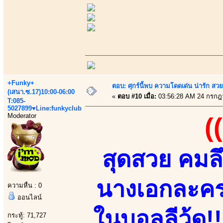
+Funky+
ตอบ: ศุกร์นี้พบ ความโดดเด่น น่ารัก สว
(เสนา.ซ.17)10:00-06:00
«
ตอบ #10 เมื่อ:
03:56:28 AM 24 กรกฎ
T:085-
5027899♥Line:funkyclub
Moderator
(
สุดสวย คมล
นางเอกละครช
ความหื่น : 0
ออนไลน์
ในบอลลีวู้ด!!
กระทู้: 71,727