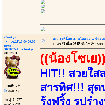
+Funky+
ตอบ: ศุกร์นี้พบ ความโดดเด่น น่ารัก สว
(เสนา.ซ.17)10:00-06:00
«
ตอบ #9 เมื่อ:
03:55:03 AM 24 กรกฎา
T:085-
5027899♥Line:funkyclub
Moderator
((น้องโซเย)
HIT!! สวยใสสา
สารทิศ!!! สุดน
ความหื่น : 0
ออนไลน์
รุ้งฟริ้ง รูปร่
กระทู้: 71,727
โพสต์: 4,937