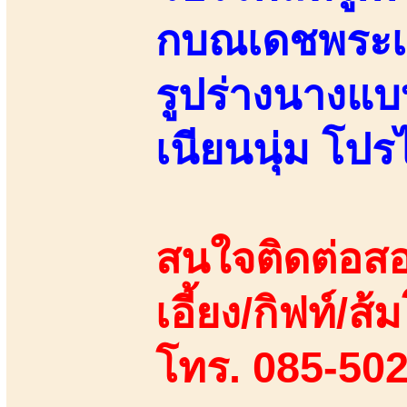
กบณเดชพระเอ
รูปร่างนางแบ
เนียนนุ่ม โปร
สนใจติดต่อสอ
เอี้ยง/กิฟท์/ส้
โทร. 085-50