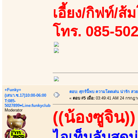
เอี้ยง/กิฟท์/ส้
โทร. 085-50
+Funky+
ตอบ: ศุกร์นี้พบ ความโดดเด่น น่ารัก สว
(เสนา.ซ.17)10:00-06:00
«
ตอบ #5 เมื่อ:
03:49:41 AM 24 กรกฎา
T:085-
5027899♥Line:funkyclub
Moderator
((น้องซูจิน))
ไอเท็มลับสุด