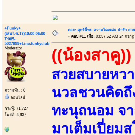
+Funky+
ตอบ: ศุกร์นี้พบ ความโดดเด่น น่ารัก สว
(เสนา.ซ.17)10:00-06:00
«
ตอบ #11 เมื่อ:
03:57:52 AM 24 กรกฎ
T:085-
5027899♥Line:funkyclub
Moderator
((น้องสาคู))
สวยสบายหวา
นวลชวนคิดถ
ความหื่น : 0
ออนไลน์
ทะนุถนอม จาก
กระทู้: 71,727
โพสต์: 4,937
มาเต็มเปี่ยม