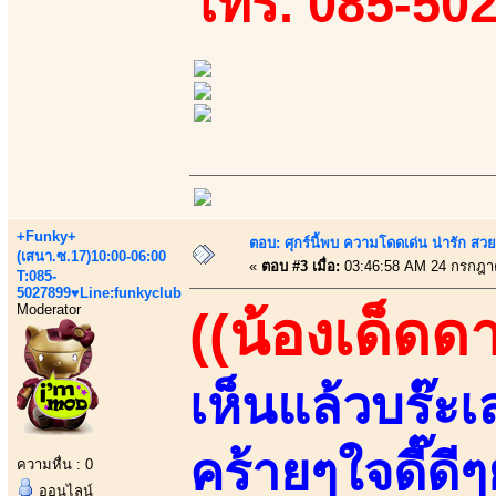
โทร. 085-50
+Funky+
ตอบ: ศุกร์นี้พบ ความโดดเด่น น่ารัก สว
(เสนา.ซ.17)10:00-06:00
«
ตอบ #3 เมื่อ:
03:46:58 AM 24 กรกฎา
T:085-
5027899♥Line:funkyclub
Moderator
((น้องเด็ดด
เห็นแล้วบร๊ะเล
คร้ายๆใจดี๊ดี
ความหื่น : 0
ออนไลน์