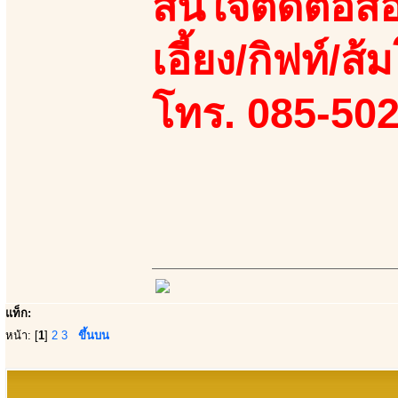
สนใจติดต่อสอ
เอี้ยง/กิฟท์/ส
โทร. 085-50
แท็ก:
หน้า: [
1
]
2
3
ขึ้นบน