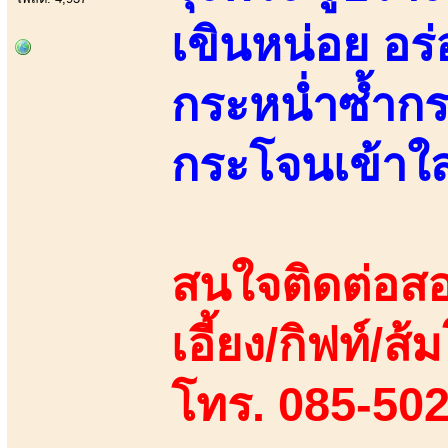
เขินหน่อย อร่
กระหน่ำซ้ำกร
กระโจนเข้าใส
สนใจติดต่อสอ
เอี้ยง/กิฟท์/ส้
โทร. 085-50