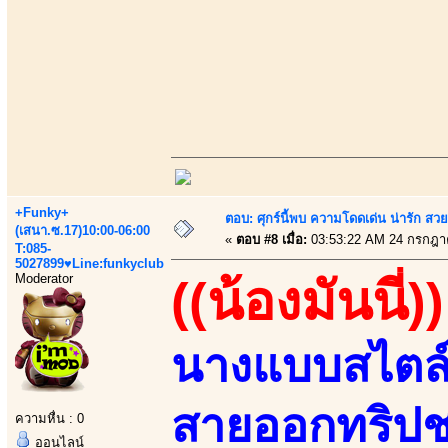
+Funky+
ตอบ: ศุกร์นี้พบ ความโดดเด่น น่ารัก สว
(เสนา.ซ.17)10:00-06:00
«
ตอบ #8 เมื่อ:
03:53:22 AM 24 กรกฎา
T:085-
5027899♥Line:funkyclub
Moderator
((น้องมันนี่))
นางแบบสไตล์อว
สายออกทริปช
ความหื่น : 0
ออนไลน์