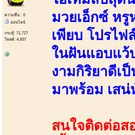
มวยเอ็กซ์ หร
ความหื่น : 0
ออนไลน์
เพียบ โปรไฟล
กระทู้: 71,727
โพสต์: 4,937
ในฝันแอบแว้
งามกิริยาดีเป
มาพร้อม เสน่ห
สนใจติดต่อสอ