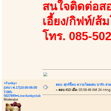
สนใจติดต่อสอ
เอี้ยง/กิฟท์/ส้
โทร. 085-50
+Funky+
ตอบ: ศุกร์นี้พบ ความโดดเด่น น่ารัก สว
(เสนา.ซ.17)10:00-06:00
«
ตอบ #13 เมื่อ:
03:59:49 AM 24 กรกฎ
T:085-
5027899♥Line:funkyclub
Moderator