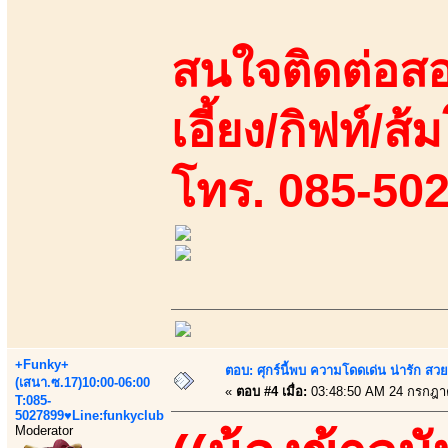
สนใจติดต่อสอ
เอี้ยง/กิฟท์/ส้
โทร. 085-50
+Funky+
ตอบ: ศุกร์นี้พบ ความโดดเด่น น่ารัก สว
(เสนา.ซ.17)10:00-06:00
«
ตอบ #4 เมื่อ:
03:48:50 AM 24 กรกฎา
T:085-
5027899♥Line:funkyclub
Moderator