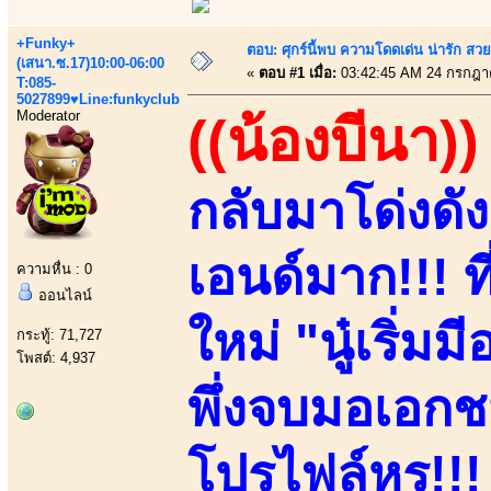
+Funky+
ตอบ: ศุกร์นี้พบ ความโดดเด่น น่ารัก สว
(เสนา.ซ.17)10:00-06:00
«
ตอบ #1 เมื่อ:
03:42:45 AM 24 กรกฎา
T:085-
5027899♥Line:funkyclub
Moderator
((น้องบีนา))
กลับมาโด่งดั
เอนด์มาก!!! ที
ความหื่น : 0
ออนไลน์
ใหม่ "นู๋เริ่ม
กระทู้: 71,727
โพสต์: 4,937
พึ่งจบมอเอกชน
โปรไฟล์หรู!!