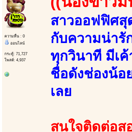
((น้องข้าวมั
สาวออฟฟิศสุด
กับความน่ารัก
ความหื่น : 0
ออนไลน์
ทุกวินาที มี
กระทู้: 71,727
โพสต์: 4,937
ชื่อดังช่องน
เลย
สนใจติดต่อสอ