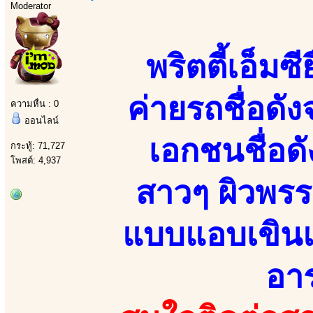
Moderator
พริตตี้เอ็ม
ค่ายรถชื่อด
ความหื่น : 0
ออนไลน์
เอกชนชื่อด
กระทู้: 71,727
โพสต์: 4,937
สาวๆ ผิวพร
แบบแอบเขินแอ
อาร