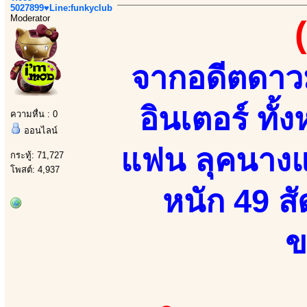
5027899♥Line:funkyclub
Moderator
จากอดีตดาวม
อินเตอร์ ทั้
ความหื่น : 0
ออนไลน์
แฟน ลุคนางแบ
กระทู้: 71,727
โพสต์: 4,937
หนัก 49 สั
ข