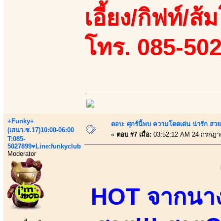
เอี้ยง/กิฟท์/ส้
โทร. 085-50
+Funky+
ตอบ: ศุกร์นี้พบ ความโดดเด่น น่ารัก สว
(เสนา.ซ.17)10:00-06:00
«
ตอบ #7 เมื่อ:
03:52:12 AM 24 กรกฎา
T:085-
5027899♥Line:funkyclub
Moderator
HOT จากนางแ