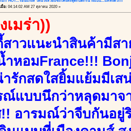
นี้!!! HOT...ร้อนแรงส์ โดนใจสวยแซงโค้งสะดุดกับดีกรีนางแบบ...แท้ทั้งตัว!!!!
มื่อ:
04:14:02 AM 27 ตุลาคม 2020 »
องเมร่า))
ตี้สาวแนะนำสินค้ามีส
้ำหอมFrance!!! Bonj
ารักสดใสยิ้มแย้มมีเสน่ห
รณ์แบบนึกว่าหลุดมาจ
!! อารมณ์ว่าจีบกันอยู่