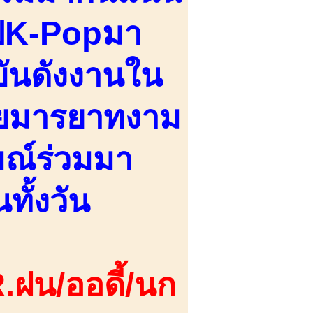
รุ๊ปK-Popมา
บันดังงานใน
้อยมารยาทงาม
มณ์ร่วมมา
ทั้งวัน
.ฝน/ออดี้/นก