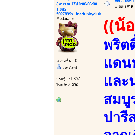
ตอบ: อังคาร
(เสนา.ซ.17)10:00-06:00
«
ตอบ #16 เ
T:085-
5027899♥Line:funkyclub
Moderator
((น้
พริต
แดนน
ความหื่น : 0
ออนไลน์
และน่
กระทู้: 71,697
โพสต์: 4,936
สมบู
ปารีส