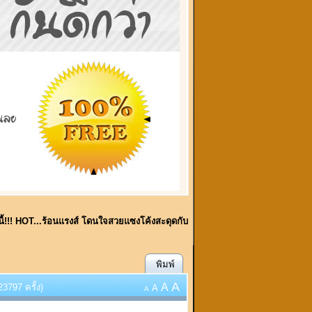
นี้!!! HOT...ร้อนแรงส์ โดนใจสวยแซงโค้งสะดุดกับ
พิมพ์
A
A
23797 ครั้ง)
A
A